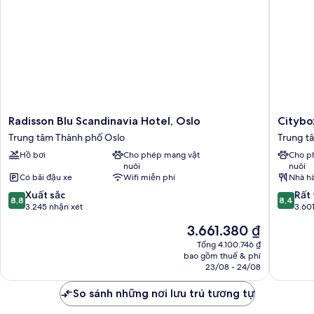
Fjord
View)
Radisson
Citybox
Radisson Blu Scandinavia Hotel, Oslo
Citybo
Blu
Oslo
Trung tâm Thành phố Oslo
Trung t
Scandinavia
Trung
Hồ bơi
Cho phép mang vật
Cho p
Hotel,
tâm
nuôi
nuôi
Oslo
Thành
Có bãi đậu xe
Wifi miễn phí
Nhà h
Trung
phố
8.8
8.4
tâm
Xuất sắc
Oslo
Rất 
8,8
8,4
trên
trên
Thành
3.245 nhận xét
3.60
10,
10,
phố
Giá
3.661.380 ₫
Xuất
Rất
Oslo
hiện
sắc,
tốt,
Tổng 4.100.746 ₫
tại
bao gồm thuế & phí
3.245
3.601
là
23/08 - 24/08
nhận
nhận
3.661.380 ₫
xét
xét
So sánh những nơi lưu trú tương tự