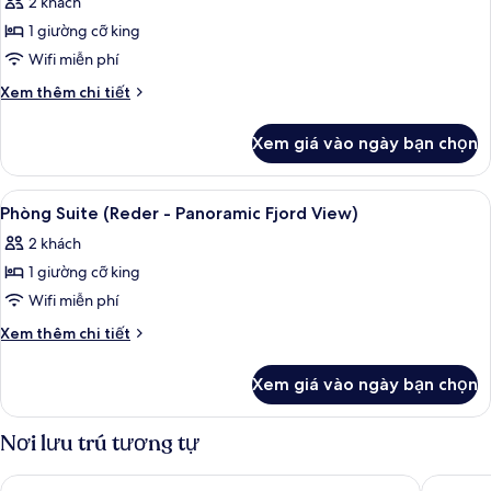
2 khách
ngủ
cả
(Panoramic
1 giường cỡ king
ảnh
Fjord
Phòng
Wifi miễn phí
View)
Suite
Chi
Xem thêm chi tiết
(Polar
tiết
khác
-
Xem giá vào ngày bạn chọn
của
Panoramic
Phòng
Fjord
Suite
Xem
Phòng Suite (Reder - Panoramic Fjord
4
View)
(Polar
Phòng Suite (Reder - Panoramic Fjord View)
tất
-
2 khách
Panoramic
cả
Fjord
1 giường cỡ king
ảnh
View)
Phòng
Wifi miễn phí
Suite
Chi
Xem thêm chi tiết
(Reder
tiết
khác
-
Xem giá vào ngày bạn chọn
của
Panoramic
Phòng
Fjord
Suite
Nơi lưu trú tương tự
View)
(Reder
-
Radisson Blu Scandinavia Hotel, Oslo
Citybox 
Panoramic