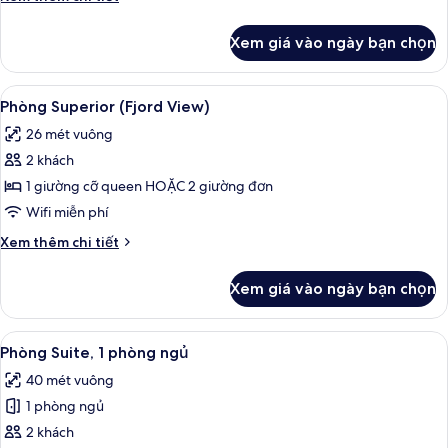
thành
tiết
phố
khác
Xem giá vào ngày bạn chọn
của
Phòng
Superior,
Xem
Bộ đồ giường kháng dị ứng, minibar, 
9
quang
Phòng Superior (Fjord View)
tất
cảnh
26 mét vuông
thành
cả
phố
2 khách
ảnh
Phòng
1 giường cỡ queen HOẶC 2 giường đơn
Superior
Wifi miễn phí
(Fjord
Chi
Xem thêm chi tiết
View)
tiết
khác
Xem giá vào ngày bạn chọn
của
Phòng
Superior
Xem
Tiện nghi tại phòng
5
(Fjord
Phòng Suite, 1 phòng ngủ
tất
View)
40 mét vuông
cả
1 phòng ngủ
ảnh
Phòng
2 khách