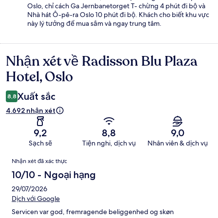
Oslo, chỉ cách Ga Jernbanetorget T- chừng 4 phút đi bộ và
Nhà hát Ô-pê-ra Oslo 10 phút đi bộ. Khách cho biết khu vực
này lý tưởng để mua sắm và ngay trung tâm.
Nhận xét về Radisson Blu Plaza
Nhận
xét
Hotel, Oslo
Xuất sắc
8,8
4.692 nhận xét
9,2
8,8
9,0
Sạch sẽ
Tiện nghi, dịch vụ
Nhân viên & dịch vụ
Nhận
Nhận xét đã xác thực
xét
10/10 - Ngoại hạng
29/07/2026
Dịch với Google
Servicen var god, fremragende beliggenhed og skøn