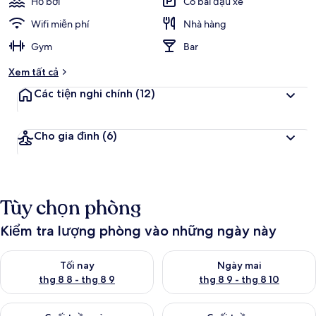
Hồ bơi
Có bãi đậu xe
Wifi miễn phí
Nhà hàng
Gym
Bar
Xem tất cả
Các tiện nghi chính
(12)
Cho gia đình
(6)
Tùy chọn phòng
Kiểm tra lượng phòng vào những ngày này
Kiểm tra lượng phòng tối nay từ thg 8 8 - thg 8 9
Kiểm tra lượng phòng ngày mai
Tối nay
Ngày mai
thg 8 8 - thg 8 9
thg 8 9 - thg 8 10
Kiểm tra lượng phòng cuối tuần này từ thg 8 14 - thg 8 16
Kiểm tra lượng phòng cuối tuần