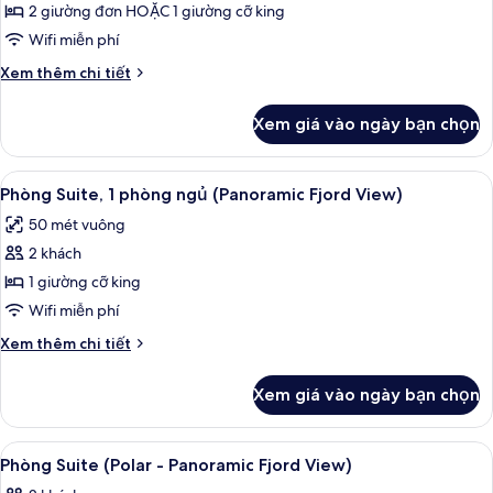
Suite,
2 giường đơn HOẶC 1 giường cỡ king
1
Wifi miễn phí
phòng
Chi
Xem thêm chi tiết
ngủ
tiết
khác
Xem giá vào ngày bạn chọn
của
Phòng
Suite,
Xem
Tiện nghi tại phòng
13
1
Phòng Suite, 1 phòng ngủ (Panoramic Fjord View)
tất
phòng
50 mét vuông
ngủ
cả
2 khách
ảnh
Phòng
1 giường cỡ king
Suite,
Wifi miễn phí
1
Chi
Xem thêm chi tiết
phòng
tiết
ngủ
khác
Xem giá vào ngày bạn chọn
của
(Panoramic
Phòng
Fjord
Suite,
Xem
Phòng Suite (Polar - Panoramic Fjord 
View)
11
1
Phòng Suite (Polar - Panoramic Fjord View)
tất
phòng