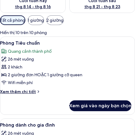
Cuối tuần này
Cuối tuần sau
thg 8 14 - thg 8 16
thg 8 21 - thg 8 23
Bộ
Tất cả phòng
1 giường
2 giường
lọc
có
Hiển thị 10 trên 10 phòng
thể
Xem
Phòng Tiêu chuẩn | Bộ đồ giường khán
3
Phòng Tiêu chuẩn
dùng
tất
để
Quang cảnh thành phố
cả
lọc
26 mét vuông
ảnh
tìm
Phòng
2 khách
phòng
Tiêu
2 giường đơn HOẶC 1 giường cỡ queen
chuẩn
Wifi miễn phí
Chi
Xem thêm chi tiết
tiết
khác
Xem giá vào ngày bạn chọn
của
Phòng
Tiêu
Xem
Bộ đồ giường kháng dị ứng, minibar, 
5
chuẩn
Phòng dành cho gia đình
tất
26 mét vuông