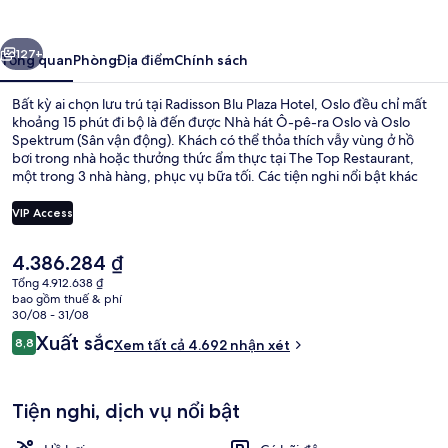
Plaza
Hotel,
ước
Tiếp
Oslo
127+
Tổng quan
Phòng
Địa điểm
Chính sách
Bất kỳ ai chọn lưu trú tại Radisson Blu Plaza Hotel, Oslo đều chỉ mất
khoảng 15 phút đi bộ là đến được Nhà hát Ô-pê-ra Oslo và Oslo
Spektrum (Sân vận động). Khách có thể thỏa thích vẫy vùng ở hồ
bơi trong nhà hoặc thưởng thức ẩm thực tại The Top Restaurant,
một trong 3 nhà hàng, phục vụ bữa tối. Các tiện nghi nổi bật khác
bao gồm 2 quán bar/khu lounge, trung tâm thể thao và phòng tắm
hơi. Du khách đánh giá cao giường thoải mái và nhân viên nhiệt tình.
VIP Access
Dịch vụ giao thông công cộng chỉ cách một quãng đi bộ ngắn: cách
Ga Jernbanetorget T- 4 phút và Ga Brugata 5 phút.
Giá
4.386.284 ₫
Spa
hiện
Tổng 4.912.638 ₫
tại
bao gồm thuế & phí
là
30/08 - 31/08
4.386.284 ₫
Nhận
Xuất sắc
8,8
Xem tất cả 4.692 nhận xét
8,8 trên 10,
xét
Tiện nghi, dịch vụ nổi bật