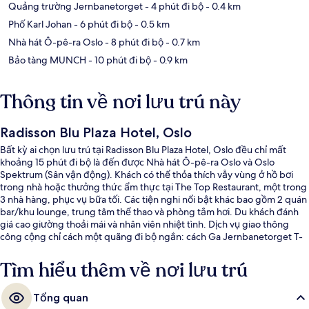
Quảng trường Jernbanetorget
- 4 phút đi bộ
- 0.4 km
Phố Karl Johan
- 6 phút đi bộ
- 0.5 km
Nhà hát Ô-pê-ra Oslo
- 8 phút đi bộ
- 0.7 km
Bảo tàng MUNCH
- 10 phút đi bộ
- 0.9 km
Thông tin về nơi lưu trú này
Radisson Blu Plaza Hotel, Oslo
Bất kỳ ai chọn lưu trú tại Radisson Blu Plaza Hotel, Oslo đều chỉ mất
khoảng 15 phút đi bộ là đến được Nhà hát Ô-pê-ra Oslo và Oslo
Spektrum (Sân vận động). Khách có thể thỏa thích vẫy vùng ở hồ bơi
trong nhà hoặc thưởng thức ẩm thực tại The Top Restaurant, một trong
3 nhà hàng, phục vụ bữa tối. Các tiện nghi nổi bật khác bao gồm 2 quán
bar/khu lounge, trung tâm thể thao và phòng tắm hơi. Du khách đánh
giá cao giường thoải mái và nhân viên nhiệt tình. Dịch vụ giao thông
công cộng chỉ cách một quãng đi bộ ngắn: cách Ga Jernbanetorget T-
4 phút và Ga Brugata 5 phút.
Tìm hiểu thêm về nơi lưu trú
Tổng quan