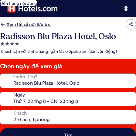
Đến trang nội dung
Xem tất cả nơi lưu trú
Radisson Blu Plaza Hotel, Oslo
Nơi
lưu
Khách sạn với 3 nhà hàng, gần Oslo Spektrum (Sân vận động)
trú
4.0
Chọn ngày để xem giá
sao
Điểm đến?
Ngày
Khách
Tìm