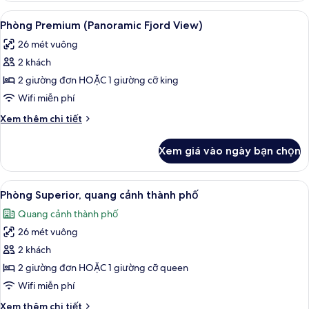
Premium,
Xem
Bộ đồ giường kháng dị ứng, minibar, 
6
quang
Phòng Premium (Panoramic Fjord View)
tất
cảnh
26 mét vuông
thành
cả
phố
2 khách
ảnh
(Panoramic)
Phòng
2 giường đơn HOẶC 1 giường cỡ king
Premium
Wifi miễn phí
(Panoramic
Chi
Xem thêm chi tiết
Fjord
tiết
View)
khác
Xem giá vào ngày bạn chọn
của
Phòng
Premium
Xem
Bộ đồ giường kháng dị ứng, minibar, 
9
(Panoramic
Phòng Superior, quang cảnh thành phố
tất
Fjord
Quang cảnh thành phố
View)
cả
26 mét vuông
ảnh
Phòng
2 khách
Superior,
2 giường đơn HOẶC 1 giường cỡ queen
quang
Wifi miễn phí
cảnh
Chi
Xem thêm chi tiết