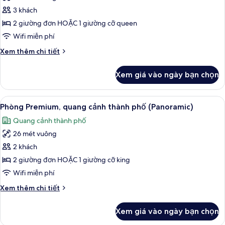
cả
3 khách
ảnh
Phòng
2 giường đơn HOẶC 1 giường cỡ queen
dành
Wifi miễn phí
cho
Chi
Xem thêm chi tiết
gia
tiết
đình
khác
Xem giá vào ngày bạn chọn
của
Phòng
dành
Xem
Bộ đồ giường kháng dị ứng, minibar, 
7
cho
Phòng Premium, quang cảnh thành phố (Panoramic)
tất
gia
Quang cảnh thành phố
đình
cả
26 mét vuông
ảnh
Phòng
2 khách
Premium,
2 giường đơn HOẶC 1 giường cỡ king
quang
Wifi miễn phí
cảnh
Chi
Xem thêm chi tiết
thành
tiết
phố
khác
Xem giá vào ngày bạn chọn
của
(Panoramic)
Phòng