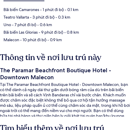
Bãi biển Camarones
- 1 phút đi bộ
- 0.1 km
Teatro Vallarta
- 3 phút đi bộ
- 0.3 km
Uno
- 7 phút đi bộ
- 0.6 km
Bãi biển Las Glorias
- 9 phút đi bộ
- 0.8 km
Malecon
- 10 phút đi bộ
- 0.9 km
Thông tin về nơi lưu trú này
The Paramar Beachfront Boutique Hotel -
Downtown Malecon
Tại The Paramar Beachfront Boutique Hotel - Downtown Malecon, bạn
có thể dành cả ngày dài thư giãn dưới bóng râm của dù trên bãi biển
trên bãi biển và sẽ cách Vịnh Banderas chỉ vài bước chân. Khách muốn
được chăm sóc đặc biệt không thể bỏ qua cơ hội tận hưởng massage
mô sâu, liệu pháp quấn ủ cơ thể cùng chăm sóc da mặt, trong khi hồ bơi
ngoài trời có thể mang đến niềm vui cho mọi người. Bạn có thể dùng
bữa tại nhà hàng và thư giãn bên ly giải khát tại quán bar/khu lounge.
Các tiện nghi khác bao gồm quán bar cạnh hồ bơi, tiệm/cửa hàng đồ ăn
Tìm hiểu thêm về nơi lưu trú
nhanh và sân hiên. Hồ bơi và nhân viên nhiệt tình là những điều ghi dấu