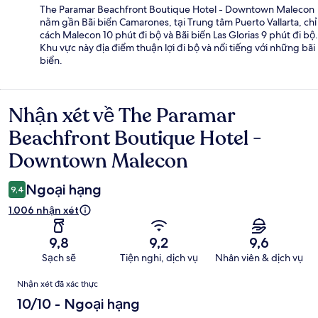
The Paramar Beachfront Boutique Hotel - Downtown Malecon
nằm gần Bãi biển Camarones, tại Trung tâm Puerto Vallarta, chỉ
cách Malecon 10 phút đi bộ và Bãi biển Las Glorias 9 phút đi bộ.
Khu vực này địa điểm thuận lợi đi bộ và nổi tiếng với những bãi
biển.
Nhận xét về The Paramar
Nhận
xét
Beachfront Boutique Hotel -
Downtown Malecon
Ngoại hạng
9,4
1.006 nhận xét
9,8
9,2
9,6
Sạch sẽ
Tiện nghi, dịch vụ
Nhân viên & dịch vụ
Nhận
Nhận xét đã xác thực
xét
10/10 - Ngoại hạng