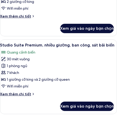
Grand,
2 giường cỡ king
nhiều
Wifi miễn phí
giường,
Chi
Xem thêm chi tiết
ban
tiết
công,
khác
Xem giá vào ngày bạn chọn
sát
của
Studio
bãi
Suite
Xem
Studio Suite Premium, nhiều giường, ba
biển
9
Grand,
Studio Suite Premium, nhiều giường, ban công, sát bãi biển
tất
nhiều
Quang cảnh biển
giường,
cả
ban
30 mét vuông
ảnh
công,
Studio
1 phòng ngủ
sát
Suite
bãi
7 khách
biển
Premium,
1 giường cỡ king và 2 giường cỡ queen
nhiều
Wifi miễn phí
giường,
Chi
Xem thêm chi tiết
ban
tiết
công,
khác
Xem giá vào ngày bạn chọn
sát
của
Studio
bãi