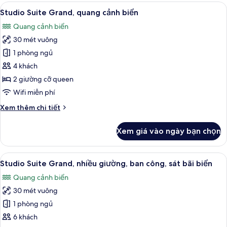
Suite
Xem
Studio Suite Grand, quang cảnh biển |
7
Superior,
Studio Suite Grand, quang cảnh biển
tất
quang
Quang cảnh biển
cảnh
cả
biển
30 mét vuông
ảnh
Studio
1 phòng ngủ
Suite
4 khách
Grand,
2 giường cỡ queen
quang
Wifi miễn phí
cảnh
Chi
Xem thêm chi tiết
biển
tiết
khác
Xem giá vào ngày bạn chọn
của
Studio
Suite
Xem
Studio Suite Grand, nhiều giường, ban 
6
Grand,
Studio Suite Grand, nhiều giường, ban công, sát bãi biển
tất
quang
Quang cảnh biển
cảnh
cả
biển
30 mét vuông
ảnh
Studio
1 phòng ngủ
Suite
6 khách