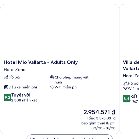
biển
giường,
Hotel Mio Vallarta - Adults Only
Villa del
hồ
bơi
riêng,
sát
bãi
biển
Hotel
Villa
Hotel Mio Vallarta - Adults Only
Villa 
Mio
del
Vallart
Hotel Zone
Vallarta
Palmar
Hotel Z
Hồ bơi
Cho phép mang vật
-
Beach
nuôi
Adults
Resort
Hồ bơ
Đậu xe miễn phí
Wifi miễn phí
Wifi m
Only
and
9.2
Hotel
Tuyệt vời
Spa,
8.4
Rất 
9,2
8,4
trên
Zone
2.308 nhận xét
Puerto
trên
1.767
10,
Vallarta
10,
Giá
2.954.571 ₫
Tuyệt
Hotel
Rất
hiện
vời,
Zone
tốt,
Tổng 3.575.031 ₫
tại
2.308
bao gồm thuế & phí
1.767
là
nhận
30/08 - 31/08
nhận
2.954.571 ₫
xét
xét