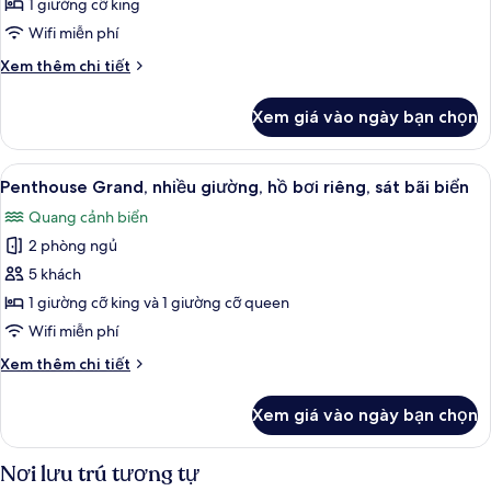
1 giường cỡ king
cảnh
Wifi miễn phí
thành
Chi
Xem thêm chi tiết
phố
tiết
khác
Xem giá vào ngày bạn chọn
của
Studio
Suite,
Xem
Penthouse Grand, nhiều giường, hồ bơi 
11
quang
Penthouse Grand, nhiều giường, hồ bơi riêng, sát bãi biển
tất
cảnh
Quang cảnh biển
thành
cả
phố
2 phòng ngủ
ảnh
Penthouse
5 khách
Grand,
1 giường cỡ king và 1 giường cỡ queen
nhiều
Wifi miễn phí
giường,
Chi
Xem thêm chi tiết
hồ
tiết
bơi
khác
Xem giá vào ngày bạn chọn
của
riêng,
Penthouse
sát
Grand,
Nơi lưu trú tương tự
bãi
nhiều