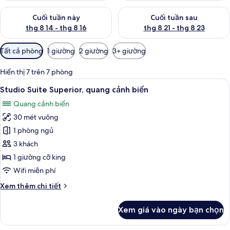
Kiểm tra lượng phòng cuối tuần này từ thg 8 14 - thg 8 16
Kiểm tra lượng phòng cuối tuần
Cuối tuần này
Cuối tuần sau
thg 8 14 - thg 8 16
thg 8 21 - thg 8 23
Bộ
Tất cả phòng
1 giường
2 giường
3+ giường
lọc
có
Hiển thị 7 trên 7 phòng
thể
Xem
Bộ trải giường bằng vải cotton Ai Cập,
7
Studio Suite Superior, quang cảnh biển
dùng
tất
để
Quang cảnh biển
cả
lọc
30 mét vuông
ảnh
tìm
Studio
1 phòng ngủ
phòng
Suite
3 khách
Superior,
1 giường cỡ king
quang
Wifi miễn phí
cảnh
Chi
Xem thêm chi tiết
biển
tiết
khác
Xem giá vào ngày bạn chọn
của
Studio