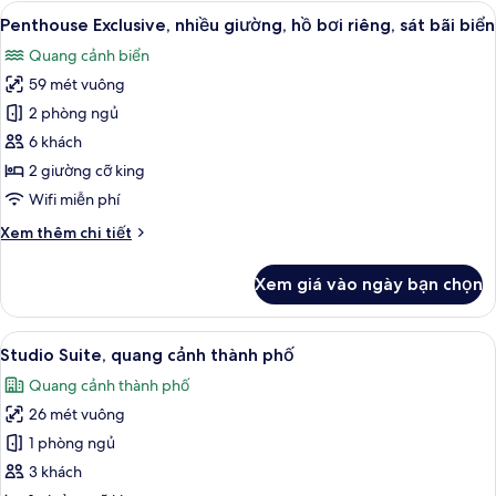
Suite
Xem
Penthouse Exclusive, nhiều giường, hồ 
biển
11
Premium,
Penthouse Exclusive, nhiều giường, hồ bơi riêng, sát bãi biển
tất
nhiều
Quang cảnh biển
giường,
cả
ban
59 mét vuông
ảnh
công,
Penthouse
2 phòng ngủ
sát
Exclusive,
bãi
6 khách
biển
nhiều
2 giường cỡ king
giường,
Wifi miễn phí
hồ
Chi
Xem thêm chi tiết
bơi
tiết
riêng,
khác
Xem giá vào ngày bạn chọn
sát
của
Penthouse
bãi
Exclusive,
Xem
Studio Suite, quang cảnh thành phố | 
biển
6
nhiều
Studio Suite, quang cảnh thành phố
tất
giường,
Quang cảnh thành phố
hồ
cả
bơi
26 mét vuông
ảnh
riêng,
Studio
1 phòng ngủ
sát
Suite,
bãi
3 khách
biển
quang