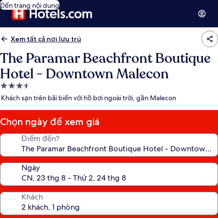
Đến trang nội dung
Xem tất cả nơi lưu trú
The Paramar Beachfront Boutique
Hotel - Downtown Malecon
Nơi
lưu
Khách sạn trên bãi biển với hồ bơi ngoài trời, gần Malecon
trú
3.5
Chọn ngày để xem giá
sao
Điểm đến?
Ngày
Khách