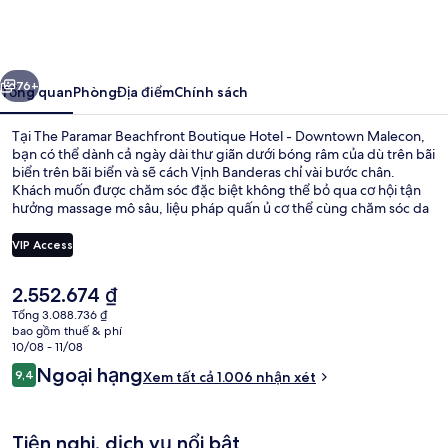
Paramar
Beachfront
Boutique
ước
Tiếp
Hotel
76+
Tổng quan
Phòng
Địa điểm
Chính sách
-
Tại The Paramar Beachfront Boutique Hotel - Downtown Malecon,
Downtown
bạn có thể dành cả ngày dài thư giãn dưới bóng râm của dù trên bãi
biển trên bãi biển và sẽ cách Vịnh Banderas chỉ vài bước chân.
Malecon
Khách muốn được chăm sóc đặc biệt không thể bỏ qua cơ hội tận
hưởng massage mô sâu, liệu pháp quấn ủ cơ thể cùng chăm sóc da
mặt, trong khi hồ bơi ngoài trời có thể mang đến niềm vui cho mọi
người. Bạn có thể dùng bữa tại nhà hàng và thư giãn bên ly giải
VIP Access
khát tại quán bar/khu lounge. Các tiện nghi khác bao gồm quán bar
cạnh hồ bơi, tiệm/cửa hàng đồ ăn nhanh và sân hiên. Hồ bơi và nhân
Giá
2.552.674 ₫
viên nhiệt tình là những điều ghi dấu ấn trong lòng du khách.
Hồ bơi ngoài trời, mở cửa từ 9:00 đến
hiện
Tổng 3.088.736 ₫
tại
bao gồm thuế & phí
là
10/08 - 11/08
2.552.674 ₫
Nhận
Ngoại hạng
9,4
Xem tất cả 1.006 nhận xét
9,4 trên 10,
xét
Tiện nghi, dịch vụ nổi bật