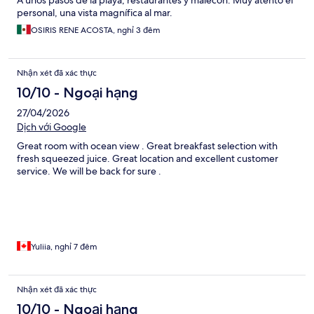
A unos pasos de la playa, restaurantes y malecón. Muy atento el
personal, una vista magnífica al mar.
OSIRIS RENE ACOSTA, nghỉ 3 đêm
Nhận xét đã xác thực
10/10 - Ngoại hạng
27/04/2026
Dịch với Google
Great room with ocean view . Great breakfast selection with
fresh squeezed juice. Great location and excellent customer
service. We will be back for sure .
Yuliia, nghỉ 7 đêm
Nhận xét đã xác thực
10/10 - Ngoại hạng