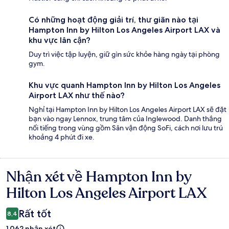
Có những hoạt động giải trí, thư giãn nào tại
Hampton Inn by Hilton Los Angeles Airport LAX và
khu vực lân cận?
Duy trì việc tập luyện, giữ gìn sức khỏe hàng ngày tại phòng
gym.
Khu vực quanh Hampton Inn by Hilton Los Angeles
Airport LAX như thế nào?
Nghỉ tại Hampton Inn by Hilton Los Angeles Airport LAX sẽ đặt
bạn vào ngay Lennox, trung tâm của Inglewood. Danh thắng
nổi tiếng trong vùng gồm Sân vận động SoFi, cách nơi lưu trú
khoảng 4 phút đi xe.
Nhận xét về Hampton Inn by
Nhận
xét
Hilton Los Angeles Airport LAX
Rất tốt
8,4
1.062 nhận xét