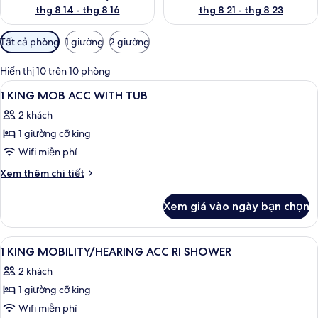
thg 8 14 - thg 8 16
thg 8 21 - thg 8 23
Bộ
Tất cả phòng
1 giường
2 giường
lọc
có
Hiển thị 10 trên 10 phòng
thể
Xem
Bàn, khu vực làm việc phù hợp cho la
16
1 KING MOB ACC WITH TUB
dùng
tất
để
2 khách
cả
lọc
1 giường cỡ king
ảnh
tìm
1
Wifi miễn phí
phòng
KING
Chi
Xem thêm chi tiết
MOB
tiết
khác
ACC
Xem giá vào ngày bạn chọn
của
WITH
1
TUB
KING
Xem
Bàn, khu vực làm việc phù hợp cho la
4
MOB
1 KING MOBILITY/HEARING ACC RI SHOWER
tất
ACC
2 khách
WITH
cả
TUB
1 giường cỡ king
ảnh
1
Wifi miễn phí