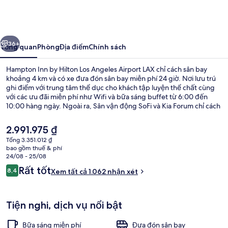
Inn
by
Hilton
ước
Tiếp
Los
36+
Tổng quan
Phòng
Địa điểm
Chính sách
Angeles
Hampton Inn by Hilton Los Angeles Airport LAX chỉ cách sân bay
Airport
khoảng 4 km và có xe đưa đón sân bay miễn phí 24 giờ. Nơi lưu trú
ghi điểm với trung tâm thể dục cho khách tập luyện thể chất cùng
LAX
với các ưu đãi miễn phí như Wifi và bữa sáng buffet từ 6:00 đến
10:00 hàng ngày. Ngoài ra, Sân vận động SoFi và Kia Forum chỉ cách
nơi đây 5 phút đi xe. Du khách dành tặng lời khen về nhân viên nhiệt
tình và vị trí gần sân bay.
Giá
2.991.975 ₫
hiện
Tổng 3.351.012 ₫
tại
bao gồm thuế & phí
Quầy tiếp tân
là
24/08 - 25/08
2.991.975 ₫
Nhận
Rất tốt
8,4
Xem tất cả 1.062 nhận xét
8,4 trên 10,
xét
Tiện nghi, dịch vụ nổi bật
Bữa sáng miễn phí
Đưa đón sân bay