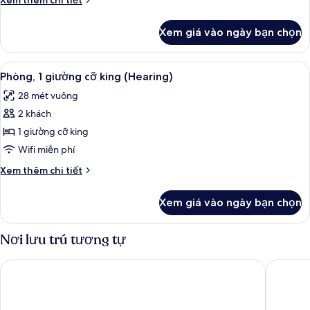
Xem thêm chi tiết
Shower)
(Mobility,
queen,
tiết
Hearing,
khác
phù
Roll-
Xem giá vào ngày bạn chọn
của
In
hợp
Phòng,
Shower)
cho
2
Xem
Buồng tắm vòi sen
8
người
giường
Phòng, 1 giường cỡ king (Hearing)
tất
cỡ
khuyết
28 mét vuông
queen,
cả
tật
phù
2 khách
ảnh
(Hearing)
hợp
Phòng,
1 giường cỡ king
cho
1
người
Wifi miễn phí
khuyết
giường
Chi
Xem thêm chi tiết
tật
cỡ
tiết
(Hearing)
king
khác
Xem giá vào ngày bạn chọn
của
(Hearing)
Phòng,
1
Nơi lưu trú tương tự
giường
cỡ
Holiday Inn Los Angeles - LAX Airport by IHG
Hilton L
king
(Hearing)