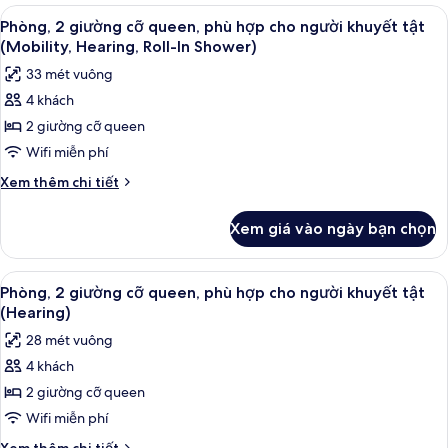
2
Xem
Đồ dùng nhà tắm thân thiện với môi 
&
6
giường
Phòng, 2 giường cỡ queen, phù hợp cho người khuyết tật
tất
cỡ
lò
(Mobility, Hearing, Roll-In Shower)
queen,
cả
vi
33 mét vuông
tủ
ảnh
sóng
lạnh
4 khách
Phòng,
&
2 giường cỡ queen
2
lò
vi
giường
Wifi miễn phí
sóng
cỡ
Chi
Xem thêm chi tiết
queen,
tiết
khác
phù
Xem giá vào ngày bạn chọn
của
hợp
Phòng,
cho
2
Xem
Bàn, khu vực làm việc phù hợp cho la
4
người
giường
Phòng, 2 giường cỡ queen, phù hợp cho người khuyết tật
tất
cỡ
khuyết
(Hearing)
queen,
cả
tật
28 mét vuông
phù
ảnh
(Mobility,
hợp
4 khách
Phòng,
cho
Hearing,
2 giường cỡ queen
2
người
Roll-
khuyết
giường
Wifi miễn phí
In
tật
cỡ
Chi