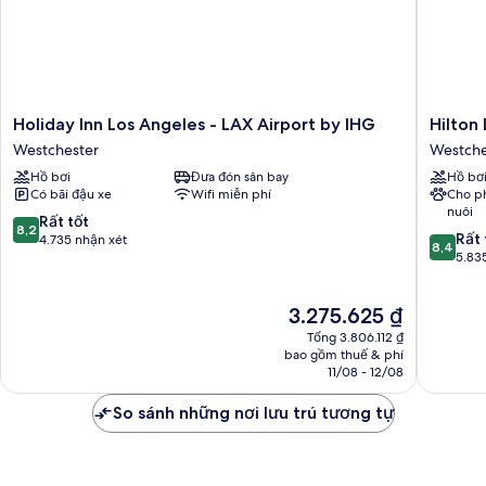
Holiday
Hilton
Holiday Inn Los Angeles - LAX Airport by IHG
Hilton
Inn
Los
Westchester
Westche
Los
Angeles
Hồ bơi
Đưa đón sân bay
Hồ bơ
Angeles
Airport
Có bãi đậu xe
Wifi miễn phí
Cho p
-
Westche
nuôi
LAX
8.2
Rất tốt
8,2
8.4
Airport
Rất 
trên
4.735 nhận xét
8,4
trên
by
5.83
10,
10,
IHG
Rất
Rất
Westchester
tốt,
Giá
3.275.625 ₫
tốt,
4.735
hiện
5.835
nhận
Tổng 3.806.112 ₫
tại
nhận
bao gồm thuế & phí
xét
là
11/08 - 12/08
xét
3.275.625 ₫
So sánh những nơi lưu trú tương tự