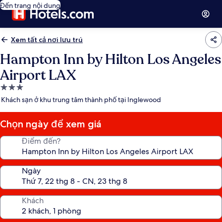
Đến trang nội dung
Xem tất cả nơi lưu trú
Hampton Inn by Hilton Los Angeles
Airport LAX
Nơi
lưu
Khách sạn ở khu trung tâm thành phố tại Inglewood
trú
3.0
Chọn ngày để xem giá
sao
Điểm đến?
Ngày
Khách