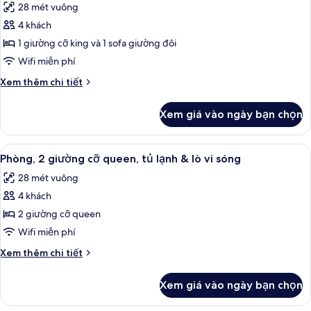
khuyết
28 mét vuông
king,
cả
tật
phù
4 khách
ảnh
(Hearing)
hợp
Phòng,
1 giường cỡ king và 1 sofa giường đôi
cho
1
người
Wifi miễn phí
khuyết
giường
Chi
Xem thêm chi tiết
tật
cỡ
tiết
(Hearing)
king
khác
Xem giá vào ngày bạn chọn
của
và
Phòng,
sofa
1
Xem
Bàn, khu vực làm việc phù hợp cho la
giường,
4
giường
Phòng, 2 giường cỡ queen, tủ lạnh & lò vi sóng
tất
cỡ
tủ
28 mét vuông
king
cả
lạnh
và
4 khách
ảnh
&
sofa
Phòng,
2 giường cỡ queen
lò
giường,
2
tủ
Wifi miễn phí
vi
lạnh
giường
sóng
Chi
Xem thêm chi tiết
&
cỡ
tiết
lò
queen,
khác
vi
Xem giá vào ngày bạn chọn
của
tủ
sóng
Phòng,
lạnh