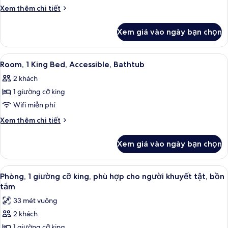
KING
Chi
Xem thêm chi tiết
MOBILITY/HEARING
tiết
khác
ACC
Xem giá vào ngày bạn chọn
của
RI
1
SHOWER
KING
Xem
Bàn, khu vực làm việc phù hợp cho la
8
MOBILITY/HEARING
Room, 1 King Bed, Accessible, Bathtub
tất
ACC
2 khách
RI
cả
SHOWER
1 giường cỡ king
ảnh
Room,
Wifi miễn phí
1
Chi
Xem thêm chi tiết
King
tiết
khác
Bed,
Xem giá vào ngày bạn chọn
của
Accessible,
Room,
Bathtub
1
Xem
Bàn, khu vực làm việc phù hợp cho la
8
King
Phòng, 1 giường cỡ king, phù hợp cho người khuyết tật, bồn
tất
Bed,
tắm
Accessible,
cả
33 mét vuông
Bathtub
ảnh
2 khách
Phòng,
1 giường cỡ king