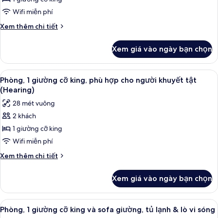
1
giường
Wifi miễn phí
cỡ
Chi
Xem thêm chi tiết
king,
tiết
khác
phù
Xem giá vào ngày bạn chọn
của
hợp
Phòng,
cho
1
Xem
Bàn, khu vực làm việc phù hợp cho la
5
người
giường
Phòng, 1 giường cỡ king, phù hợp cho người khuyết tật
tất
cỡ
khuyết
(Hearing)
king,
cả
tật,
28 mét vuông
phù
ảnh
bồn
hợp
2 khách
Phòng,
cho
tắm
1 giường cỡ king
1
người
khuyết
giường
Wifi miễn phí
tật,
cỡ
Chi
Xem thêm chi tiết
bồn
king,
tiết
tắm
khác
phù
Xem giá vào ngày bạn chọn
của
hợp
Phòng,
cho
1
Xem
Bàn, khu vực làm việc phù hợp cho la
6
người
giường
Phòng, 1 giường cỡ king và sofa giường, tủ lạnh & lò vi sóng
tất
cỡ