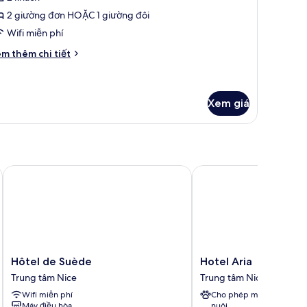
2 giường đơn HOẶC 1 giường đôi
iường
Wifi miễn phí
ơn
uperior
i
m thêm chi tiết
́t
ác
a
hòng
Xem giá
ường
ơn
perior
Hôtel de Suède
Hotel Aria
Hôtel
Hotel
Hôtel de Suède
Hotel Aria
de
Aria
Trung tâm Nice
Trung tâm Nice
Suède
Trung
Wifi miễn phí
Cho phép mang vật
Trung
tâm
Máy điều hòa
nuôi