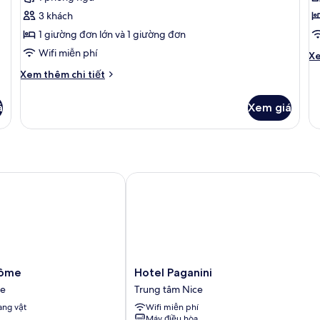
3
2
3 khách
Superior
g
1 giường đơn lớn và 1 giường đơn
đ
Wifi miễn phí
S
Ch
Xe
tiê
Chi
Xem thêm chi tiết
kh
tiết
củ
khác
P
á
Xem giá
của
2
Phòng
gi
3
đ
Superior
Su
me
Hotel Paganini
Hotel
dôme
Hotel Paganini
Paganini
ce
Trung tâm Nice
Trung
ng vật
Wifi miễn phí
tâm
Máy điều hòa