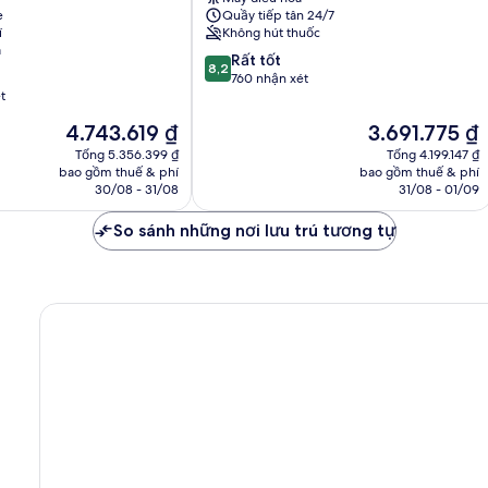
Nice
e
Quầy tiếp tân 24/7
í
Không hút thuốc
a
8.2
Rất tốt
8,2
trên
760 nhận xét
t
10,
Rất
Giá
Giá
4.743.619 ₫
3.691.775 ₫
tốt,
hiện
hiện
Tổng 5.356.399 ₫
Tổng 4.199.147 ₫
760
tại
tại
bao gồm thuế & phí
bao gồm thuế & phí
nhận
là
là
30/08 - 31/08
31/08 - 01/09
xét
4.743.619 ₫
3.691.775 ₫
So sánh những nơi lưu trú tương tự