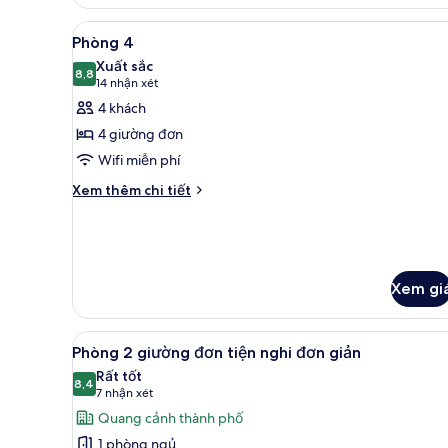
Phòng
2
Xem
Phòng 4 | Két bảo mật tại phò
9
giường
Phòng 4
tất
đơn
Xuất sắc
Tiêu
cả
8,8
8,8 trên 10
(14
14 nhận xét
chuẩn
ảnh
nhận
4 khách
Phòng
xét)
4 giường đơn
4
Wifi miễn phí
Chi
Xem thêm chi tiết
tiết
khác
của
Phòng
4
Xem gi
Xem
Phòng 2 giường đơn tiện nghi 
8
Phòng 2 giường đơn tiện nghi đơn giản
tất
Rất tốt
cả
8,4
8,4 trên 10
(7
7 nhận xét
ảnh
nhận
Quang cảnh thành phố
Phòng
xét)
1 phòng ngủ