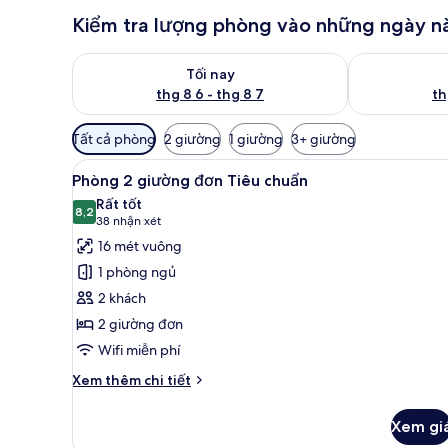
Kiểm tra lượng phòng vào những ngày n
Kiểm tra lượng phòng tối nay từ thg 8 6 - thg 8 7
Kiểm tra lượn
Tối nay
thg 8 6 - thg 8 7
th
Bộ
Tất cả phòng
2 giường
1 giường
3+ giường
lọc
Xem
Phòng 2 giường đơn Tiêu chuẩn
có
12
Phòng 2 giường đơn Tiêu chuẩn
tất
thể
Rất tốt
cả
8,2
dùng
8,2 trên 10
(38
38 nhận xét
để
ảnh
nhận
16 mét vuông
lọc
Phòng
xét)
1 phòng ngủ
tìm
2
2 khách
phòng
giường
2 giường đơn
đơn
Wifi miễn phí
Tiêu
chuẩn
Chi
Xem thêm chi tiết
tiết
khác
Xem gi
của