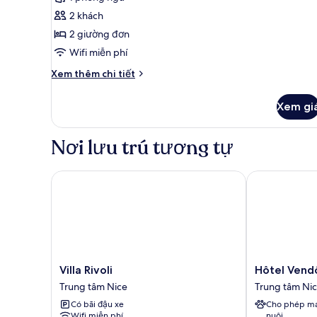
2
2 khách
giường
2 giường đơn
đơn
Wifi miễn phí
tiện
nghi
Chi
Xem thêm chi tiết
đơn
tiết
khác
giản
Xem gi
của
Phòng
2
Nơi lưu trú tương tự
giường
đơn
tiện
Villa Rivoli
Hôtel Vendô
nghi
đơn
giản
Villa
Hôtel
Villa Rivoli
Hôtel Ven
Rivoli
Vendôme
Trung tâm Nice
Trung tâm Ni
Trung
Trung
Có bãi đậu xe
Cho phép ma
tâm
tâm
Wifi miễn phí
nuôi