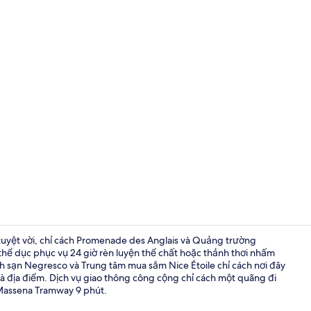
Video của nơ
í tuyệt vời, chỉ cách Promenade des Anglais và Quảng trường
hể dục phục vụ 24 giờ rèn luyện thể chất hoặc thảnh thơi nhấm
h sạn Negresco và Trung tâm mua sắm Nice Étoile chỉ cách nơi đây
Bữa sáng bu
 và địa điểm. Dịch vụ giao thông công cộng chỉ cách một quãng đi
 Massena Tramway 9 phút.