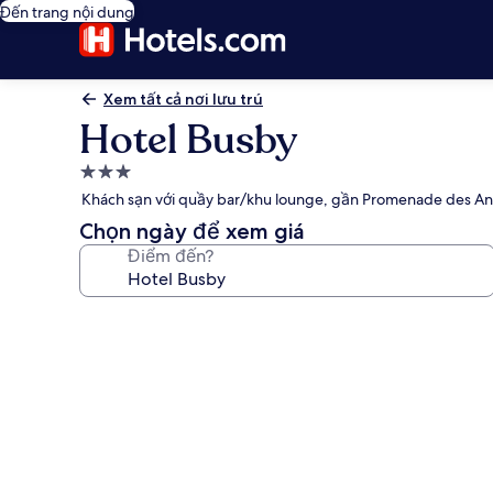
Đến trang nội dung
Xem tất cả nơi lưu trú
Hotel Busby
Nơi
lưu
Khách sạn với quầy bar/khu lounge, gần Promenade des An
trú
Chọn ngày để xem giá
3.0
Điểm đến?
sao
Thư
viện
ảnh
về
Hotel
Busby