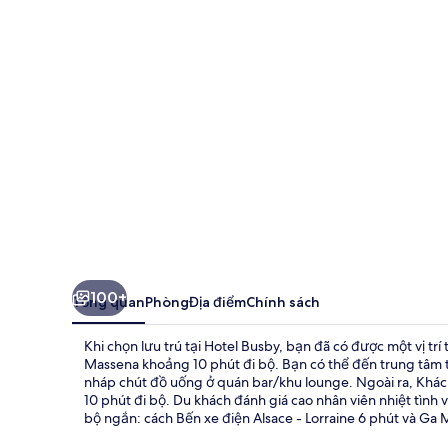
100+
Tổng quan
Phòng
Địa điểm
Chính sách
Khi chọn lưu trú tại Hotel Busby, bạn đã có được một vị tr
Massena khoảng 10 phút đi bộ. Bạn có thể đến trung tâm t
nháp chút đồ uống ở quán bar/khu lounge. Ngoài ra, Khác
10 phút đi bộ. Du khách đánh giá cao nhân viên nhiệt tình
bộ ngắn: cách Bến xe điện Alsace - Lorraine 6 phút và Ga