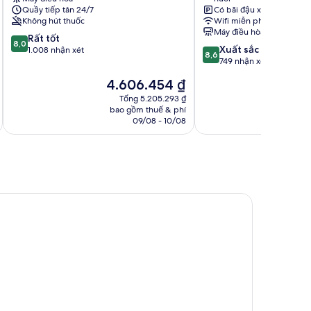
tâm
Nice
Quầy tiếp tân 24/7
Có bãi đậu xe
Nice
Không hút thuốc
Wifi miễn phí
Máy điều hòa
8.0
Rất tốt
8,0
8.6
Xuất sắc
trên
1.008 nhận xét
8,6
trên
749 nhận xét
10,
10,
Rất
Giá
G
4.606.454 ₫
Xuất
tốt,
hiện
h
sắc,
Tổng 5.205.293 ₫
1.008
tại
t
bao gồm thuế & phí
ba
749
nhận
là
l
09/08 - 10/08
nhận
xét
4.606.454 ₫
4
xét