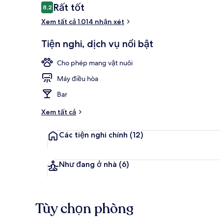
Nhận
Rất tốt
8,2
8,2 trên 10,
xét
Xem tất cả 1.014 nhận xét
Hiên
Tiện nghi, dịch vụ nổi bật
Cho phép mang vật nuôi
Máy điều hòa
Bar
Xem tất cả
Các tiện nghi chính
(12)
Như đang ở nhà
(6)
Tùy chọn phòng