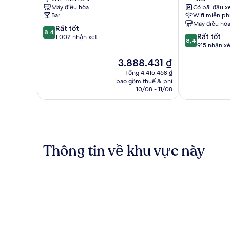
Nice
Nice
Máy điều hòa
Có bãi đậu x
Bar
Wifi miễn ph
Máy điều hò
8.4
Rất tốt
8,4
8.4
Rất tốt
trên
1.002 nhận xét
8,4
trên
915 nhận xé
10,
10,
Rất
Giá
3.888.431 ₫
Rất
tốt,
hiện
tốt,
Tổng 4.415.468 ₫
1.002
tại
bao gồm thuế & phí
915
nhận
là
10/08 - 11/08
nhận
xét
3.888.431 ₫
xét
Thông tin về khu vực này