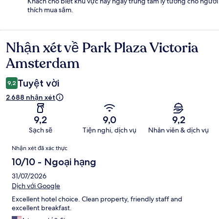
Khách cho biết khu vực này ngay trung tâm lý tưởng cho người
thích mua sắm.
Nhận xét về Park Plaza Victoria
Nhận
xét
Amsterdam
Tuyệt vời
9,2
2.688 nhận xét
9,2
9,0
9,2
Sạch sẽ
Tiện nghi, dịch vụ
Nhân viên & dịch vụ
Nhận
Nhận xét đã xác thực
xét
10/10 - Ngoại hạng
31/07/2026
Dịch với Google
Excellent hotel choice. Clean property, friendly staff and
excellent breakfast.