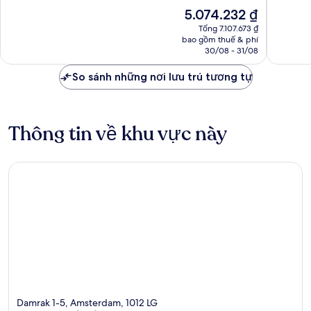
Ngoại
sắc,
Giá
5.074.232 ₫
hạng,
1.507
hiện
1.055
nhận
Tổng 7.107.673 ₫
tại
nhận
bao gồm thuế & phí
xét
là
30/08 - 31/08
xét
5.074.232 ₫
So sánh những nơi lưu trú tương tự
Thông tin về khu vực này
Damrak 1-5, Amsterdam, 1012 LG