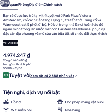
75+
Tổng quan
Phòng
Địa điểm
Chính sách
Bạn sẽ được lưu trú tại vị trí tuyệt vời ở Park Plaza Victoria
Amsterdam, chỉ cách Bảo tàng Dụng cụ tra tấn thời Trung cổ và
Warmoesstraat 5 phút đi bộ. Hồ bơi trong nhà là nơi hoàn hảo để
ngâm mình trong làn nước mát còn Carstens Steakhouse, phục vụ
đặc sản địa phương và mở cửa vào bữa tối, sẽ chiêu đãi thực khách
những món tuyệt ngon. Khách sạn sang trọng này cũng được trang
bị quán bar/khu lounge, trung tâm thể thao và phòng tắm hơi. Lý do
VIP Access
khách du lịch thích vị trí trung tâm của nơi lưu trú vì tiện cho ngắm
cảnh và chỉ cần đi bộ một quãng ngắn là đến dịch vụ giao thông
Giá
4.974.247 ₫
công cộng, cách Ga metro Amsterdam Central vài bước chân và Ga
Phục vụ bữa tối
hiện
Nieuwezijds Kolk 6 phút.
Tổng 6.640.685 ₫
tại
bao gồm thuế & phí
là
30/08 - 31/08
4.974.247 ₫
Nhận
Tuyệt vời
9,2
Xem tất cả 2.688 nhận xét
9,2 trên 10,
xét
Tiện nghi, dịch vụ nổi bật
Hồ bơi
Cho phép mang vật nuôi
Wifi miễn phí
Nhà hàng