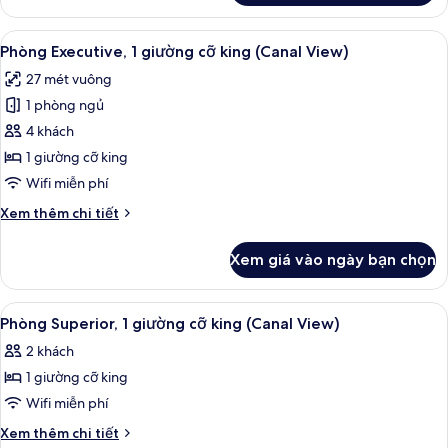
đơn
Phòng
Executive,
Xem
Phòng Executive, 1 giường cỡ king (Ca
11
2
Phòng Executive, 1 giường cỡ king (Canal View)
tất
giường
27 mét vuông
đơn
cả
1 phòng ngủ
ảnh
Phòng
4 khách
Executive,
1 giường cỡ king
1
Wifi miễn phí
giường
Chi
Xem thêm chi tiết
cỡ
tiết
king
khác
Xem giá vào ngày bạn chọn
của
(Canal
Phòng
View)
Executive,
Xem
Phòng Superior, 1 giường cỡ king (Ca
7
1
Phòng Superior, 1 giường cỡ king (Canal View)
tất
giường
2 khách
cỡ
cả
king
1 giường cỡ king
ảnh
(Canal
Phòng
Wifi miễn phí
View)
Superior,
Chi
Xem thêm chi tiết