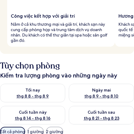
Công việc kết hợp với giải trí
Hương 
Nằm ở cả khu thương mại và giải trí, khách sạn này
Khách s
cung cấp phòng họp và trung tâm dịch vụ doanh
quốc tế
nhân. Du khách có thể thư giãn tại spa hoặc sân golf
miệng sẽ
gần đó.
Tùy chọn phòng
Kiểm tra lượng phòng vào những ngày này
Kiểm tra lượng phòng tối nay từ thg 8 8 - thg 8 9
Kiểm tra lượng phòng ngày mai
Tối nay
Ngày mai
thg 8 8 - thg 8 9
thg 8 9 - thg 8 10
Kiểm tra lượng phòng cuối tuần này từ thg 8 14 - thg 8 16
Kiểm tra lượng phòng cuối tuần
Cuối tuần này
Cuối tuần sau
thg 8 14 - thg 8 16
thg 8 21 - thg 8 23
Bộ
Tất cả phòng
1 giường
2 giường