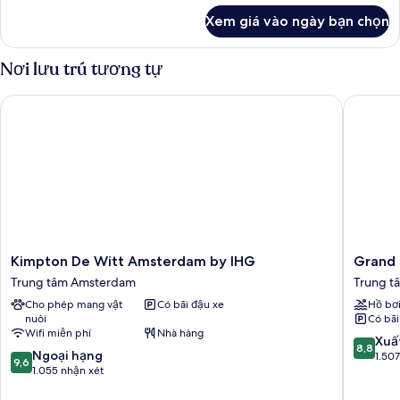
khác
1
Xem giá vào ngày bạn chọn
của
giường
Phòng
cỡ
Suite
Nơi lưu trú tương tự
king
Junior,
1
Kimpton De Witt Amsterdam by IHG
Grand H
giường
cỡ
king
Kimpton
Grand
Kimpton De Witt Amsterdam by IHG
Grand
De
Hotel
Trung tâm Amsterdam
Trung t
Witt
Amrâth
Cho phép mang vật
Có bãi đậu xe
Hồ bơ
Amsterdam
Amster
nuôi
Có bãi
by
Trung
Wifi miễn phí
Nhà hàng
IHG
tâm
8.8
Xuấ
8,8
9.6
Trung
Ngoại hạng
Amster
trên
1.50
9,6
trên
tâm
1.055 nhận xét
10,
10,
Amsterdam
Xuất