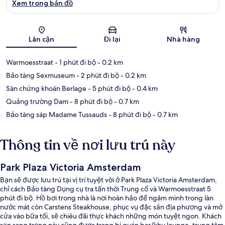
Xem trong bản đồ
Bản đồ
Lân cận
Đi lại
Nhà hàng
Warmoesstraat
- 1 phút đi bộ
- 0.2 km
Bảo tàng Sexmuseum
- 2 phút đi bộ
- 0.2 km
Sàn chứng khoán Berlage
- 5 phút đi bộ
- 0.4 km
Quảng trường Dam
- 8 phút đi bộ
- 0.7 km
Bảo tàng sáp Madame Tussauds
- 8 phút đi bộ
- 0.7 km
Thông tin về nơi lưu trú này
Park Plaza Victoria Amsterdam
Bạn sẽ được lưu trú tại vị trí tuyệt vời ở Park Plaza Victoria Amsterdam,
chỉ cách Bảo tàng Dụng cụ tra tấn thời Trung cổ và Warmoesstraat 5
phút đi bộ. Hồ bơi trong nhà là nơi hoàn hảo để ngâm mình trong làn
nước mát còn Carstens Steakhouse, phục vụ đặc sản địa phương và mở
cửa vào bữa tối, sẽ chiêu đãi thực khách những món tuyệt ngon. Khách
sạn sang trọng này cũng được trang bị quán bar/khu lounge, trung tâm