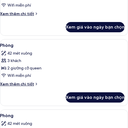
View
Wifi miễn phí
Chi
Xem thêm chi tiết
tiết
khác
Xem giá vào ngày bạn chọn
của
Deluxe
Panoramic
Xem
Minibar, két bảo mật tại phòng, bàn
5
Bay
Phòng
tất
View
42 mét vuông
cả
3 khách
ảnh
Phòng
2 giường cỡ queen
Wifi miễn phí
Chi
Xem thêm chi tiết
tiết
khác
Xem giá vào ngày bạn chọn
của
Phòng
Xem
Minibar, két bảo mật tại phòng, bàn
6
Phòng
tất
42 mét vuông
cả