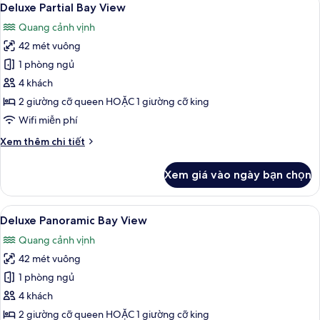
6
Deluxe Partial Bay View
tất
Quang cảnh vịnh
cả
42 mét vuông
ảnh
Deluxe
1 phòng ngủ
Partial
4 khách
Bay
2 giường cỡ queen HOẶC 1 giường cỡ king
View
Wifi miễn phí
Chi
Xem thêm chi tiết
tiết
khác
Xem giá vào ngày bạn chọn
của
Deluxe
Partial
Xem
Minibar, két bảo mật tại phòng, bàn
6
Bay
Deluxe Panoramic Bay View
tất
View
Quang cảnh vịnh
cả
42 mét vuông
ảnh
Deluxe
1 phòng ngủ
Panoramic
4 khách
Bay
2 giường cỡ queen HOẶC 1 giường cỡ king