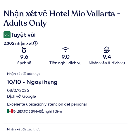
Nhận xét về Hotel Mio Vallarta -
Nhận
xét
Adults Only
Tuyệt vời
9,2
2.302 nhận xét
9,6
9,0
9,4
Sạch sẽ
Tiện nghi, dịch vụ
Nhân viên & dịch vụ
Nhận
Nhận xét đã xác thực
xét
10/10 - Ngoại hạng
08/07/2026
Dịch với Google
Excelente ubicación y atención del personal
GILBERTOBERNABÉ, nghỉ 1 đêm
Nhận xét đã xác thực