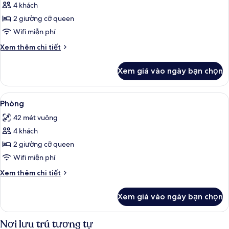
4 khách
ảnh
Phòng
2 giường cỡ queen
Wifi miễn phí
Chi
Xem thêm chi tiết
tiết
khác
Xem giá vào ngày bạn chọn
của
Phòng
Xem
Minibar, két bảo mật tại phòng, bàn
6
Phòng
tất
42 mét vuông
cả
4 khách
ảnh
Phòng
2 giường cỡ queen
Wifi miễn phí
Chi
Xem thêm chi tiết
tiết
khác
Xem giá vào ngày bạn chọn
của
Phòng
Nơi lưu trú tương tự