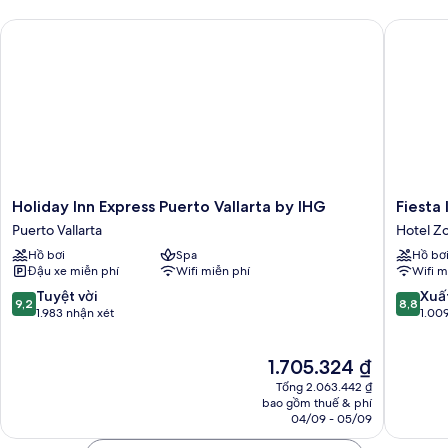
Holiday Inn Express Puerto Vallarta by IHG
Fiesta In
Holiday
Fiesta
Holiday Inn Express Puerto Vallarta by IHG
Fiesta 
Inn
Inn
Puerto Vallarta
Hotel Z
Express
Puerto
Hồ bơi
Spa
Hồ bơ
Puerto
Vallarta
Đậu xe miễn phí
Wifi miễn phí
Wifi m
Vallarta
Isla
by
Hotel
9.2
8.8
Tuyệt vời
Xuấ
9,2
8,8
IHG
Zone
trên
trên
1.983 nhận xét
1.00
Puerto
10,
10,
Vallarta
Tuyệt
Xuất
Giá
1.705.324 ₫
vời,
sắc,
hiện
1.983
1.009
Tổng 2.063.442 ₫
tại
nhận
nhận
bao gồm thuế & phí
là
04/09 - 05/09
xét
xét
1.705.324 ₫