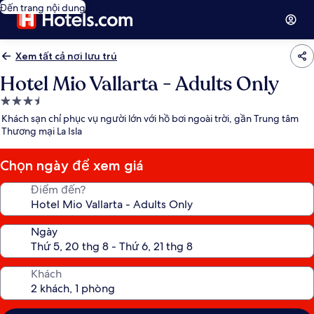
Đến trang nội dung
Xem tất cả nơi lưu trú
Hotel Mio Vallarta - Adults Only
Nơi
lưu
Khách sạn chỉ phục vụ người lớn với hồ bơi ngoài trời, gần Trung tâm
trú
Thương mại La Isla
3.5
sao
Chọn ngày để xem giá
Điểm đến?
Ngày
Khách