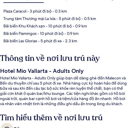
Plaza Caracol
- 3 phút đi bộ
- 0.3 km
Trung tâm Thương mại La Isla
- 5 phút đi bộ
- 0.5 km
Bãi biển Khu Khách sạn
- 10 phút đi bộ
- 0.9 km
Bãi biển Flamingos
- 10 phút đi bộ
- 0.9 km
Bãi biển Las Glorias
- 5 phút đi xe
- 2.3 km
Thông tin về nơi lưu trú này
Hotel Mio Vallarta - Adults Only
Hotel Mio Vallarta - Adults Only giúp bạn dễ dàng ghé đến Malecon và
Bến du thuyền chỉ sau 5 phút đi xe. Nhà hàng cực kỳ hoàn hảo để dùng
bữa và sau khi đến câu lạc bộ sức khỏe rèn luyện thể chất, bạn có thể
giải cơn khát ở quán bar/khu lounge. Các tiện nghi khác gồm có hồ bơi
ngoài trời, quán bar cạnh hồ bơi và tiệm/cửa hàng đồ ăn nhanh. Hồ bơi
và nhân viên nhiệt tình là những điều ghi dấu ấn trong lòng du khách.
Tìm hiểu thêm về nơi lưu trú