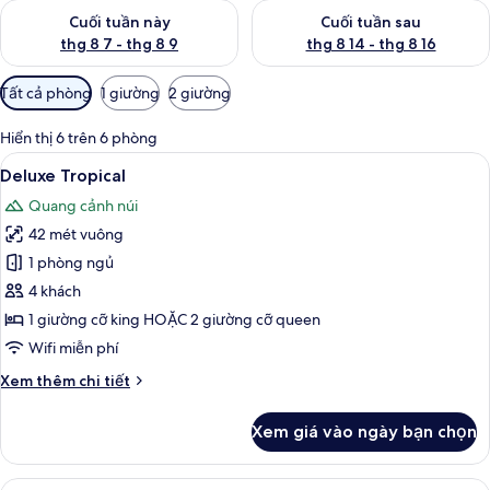
Kiểm tra lượng phòng cuối tuần này từ thg 8 7 - thg 8 9
Kiểm tra lượng phòng cuối tuần
Cuối tuần này
Cuối tuần sau
thg 8 7 - thg 8 9
thg 8 14 - thg 8 16
Bộ
Tất cả phòng
1 giường
2 giường
lọc
có
Hiển thị 6 trên 6 phòng
thể
Xem
Minibar, két bảo mật tại phòng, bàn
6
Deluxe Tropical
dùng
tất
để
Quang cảnh núi
cả
lọc
42 mét vuông
ảnh
tìm
Deluxe
1 phòng ngủ
phòng
Tropical
4 khách
1 giường cỡ king HOẶC 2 giường cỡ queen
Wifi miễn phí
Chi
Xem thêm chi tiết
tiết
khác
Xem giá vào ngày bạn chọn
của
Deluxe
Tropical
Xem
Minibar, két bảo mật tại phòng, bàn