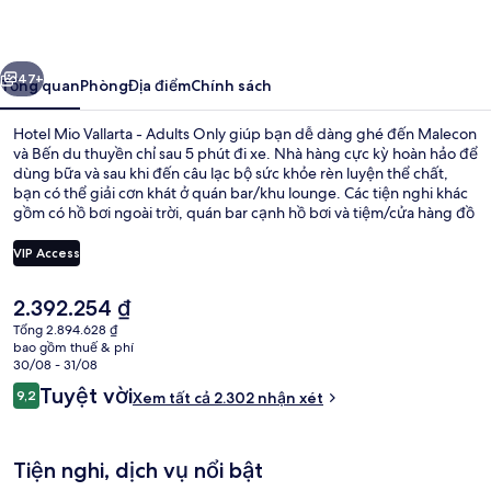
Vallarta
-
ước
Tiếp
Adults
47+
Tổng quan
Phòng
Địa điểm
Chính sách
Only
Hotel Mio Vallarta - Adults Only giúp bạn dễ dàng ghé đến Malecon
và Bến du thuyền chỉ sau 5 phút đi xe. Nhà hàng cực kỳ hoàn hảo để
dùng bữa và sau khi đến câu lạc bộ sức khỏe rèn luyện thể chất,
bạn có thể giải cơn khát ở quán bar/khu lounge. Các tiện nghi khác
gồm có hồ bơi ngoài trời, quán bar cạnh hồ bơi và tiệm/cửa hàng đồ
ăn nhanh. Hồ bơi và nhân viên nhiệt tình là những điều ghi dấu ấn
trong lòng du khách.
VIP Access
Giá
2.392.254 ₫
Cảnh từ trên cao
hiện
Tổng 2.894.628 ₫
tại
bao gồm thuế & phí
là
30/08 - 31/08
2.392.254 ₫
Nhận
Tuyệt vời
9,2
Xem tất cả 2.302 nhận xét
9,2 trên 10,
xét
Tiện nghi, dịch vụ nổi bật