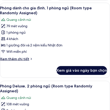
Xem
Phòng dành cho gia đình, 1 phòng ngủ
3
Phòng dành cho gia đình, 1 phòng ngủ (Room type
tất
Randomly Assigned)
cả
Quang cảnh núi
ảnh
79 mét vuông
Phòng
1 phòng ngủ
dành
cho
4 khách
gia
1 giường đôi và 2 nệm kiểu Nhật đơn
đình,
Wifi miễn phí
1
Chi
Xem thêm chi tiết
phòng
tiết
ngủ
khác
Xem giá vào ngày bạn chọn
của
(Room
Phòng
type
dành
Xem
Phòng Deluxe, 2 phòng ngủ (Room typ
Randomly
3
cho
Phòng Deluxe, 2 phòng ngủ (Room type Randomly
tất
Assigned)
gia
Assigned)
đình,
cả
Quang cảnh núi
1
ảnh
phòng
108 mét vuông
Phòng
ngủ