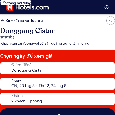
Đến trang nội dung
Xem tất cả nơi lưu trú
Donggang Cistar
Nơi
lưu
Khách sạn tại Yeongwol với sân golf và trung tâm hội nghị
trú
3.5
Chọn ngày để xem giá
sao
Điểm đến?
Ngày
Khách
Tìm