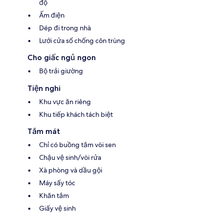
độ
Ấm điện
Dép đi trong nhà
Lưới cửa sổ chống côn trùng
Cho giấc ngủ ngon
Bộ trải giường
Tiện nghi
Khu vực ăn riêng
Khu tiếp khách tách biệt
Tắm mát
Chỉ có buồng tắm vòi sen
Chậu vệ sinh/vòi rửa
Xà phòng và dầu gội
Máy sấy tóc
Khăn tắm
Giấy vệ sinh