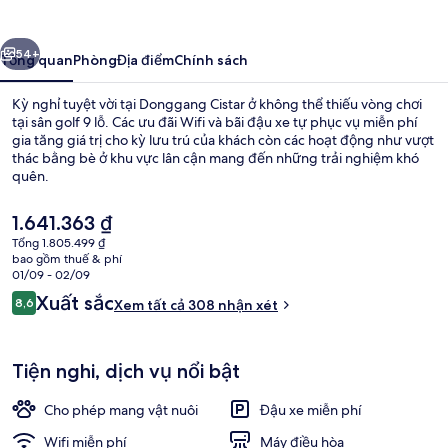
ước
Tiếp
54+
Tổng quan
Phòng
Địa điểm
Chính sách
Kỳ nghỉ tuyệt vời tại Donggang Cistar ở không thể thiếu vòng chơi
tại sân golf 9 lỗ. Các ưu đãi Wifi và bãi đậu xe tự phục vụ miễn phí
gia tăng giá trị cho kỳ lưu trú của khách còn các hoạt động như vượt
thác bằng bè ở khu vực lân cận mang đến những trải nghiệm khó
quên.
Giá
1.641.363 ₫
hiện
Tổng 1.805.499 ₫
tại
bao gồm thuế & phí
Quầy tiếp tân
là
01/09 - 02/09
1.641.363 ₫
Nhận
Xuất sắc
8,6
Xem tất cả 308 nhận xét
8,6 trên 10,
xét
Tiện nghi, dịch vụ nổi bật
Cho phép mang vật nuôi
Đậu xe miễn phí
Wifi miễn phí
Máy điều hòa