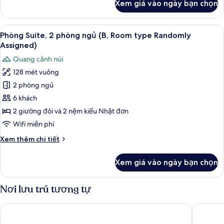
Xem giá vào ngày bạn chọn
của
Phòng
Suite
Xem
Phòng Suite, 2 phòng ngủ (B, Room ty
5
(A,
Phòng Suite, 2 phòng ngủ (B, Room type Randomly
tất
Room
Assigned)
type
cả
Quang cảnh núi
Randomly
ảnh
Assigned)
128 mét vuông
Phòng
2 phòng ngủ
Suite,
2
6 khách
phòng
2 giường đôi và 2 nệm kiểu Nhật đơn
ngủ
Wifi miễn phí
(B,
Chi
Xem thêm chi tiết
Room
tiết
type
khác
Xem giá vào ngày bạn chọn
của
Randomly
Phòng
Assigned)
Suite,
Nơi lưu trú tương tự
2
phòng
Moon On The Cloud
Jeongseo
ngủ
(B,