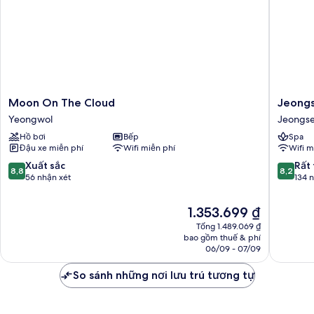
Room
type
Randomly
Assigned)
Moon
Jeongs
Moon On The Cloud
Jeongs
On
JS
Yeongwol
Jeongs
The
Grand
Hồ bơi
Bếp
Spa
Cloud
Palace
Đậu xe miễn phí
Wifi miễn phí
Wifi m
Yeongwol
Hotel
Jeongs
8.8
8.2
Xuất sắc
Rất 
8,8
8,2
trên
trên
56 nhận xét
134 
10,
10,
Xuất
Rất
Giá
1.353.699 ₫
sắc,
tốt,
hiện
Tổng 1.489.069 ₫
56
134
tại
bao gồm thuế & phí
nhận
nhận
là
06/09 - 07/09
xét
xét
1.353.699 ₫
So sánh những nơi lưu trú tương tự