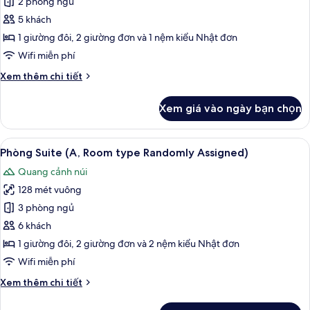
2 phòng ngủ
Deluxe,
(Room
type
2
5 khách
Randomly
phòng
1 giường đôi, 2 giường đơn và 1 nệm kiểu Nhật đơn
Assigned)
ngủ
Wifi miễn phí
(Room
Chi
Xem thêm chi tiết
type
tiết
Randomly
khác
Xem giá vào ngày bạn chọn
của
Assigned)
Phòng
Deluxe,
Xem
Phòng Suite (A, Room type Randomly A
5
2
Phòng Suite (A, Room type Randomly Assigned)
tất
phòng
Quang cảnh núi
ngủ
cả
(Room
128 mét vuông
ảnh
type
Phòng
3 phòng ngủ
Randomly
Suite
Assigned)
6 khách
(A,
1 giường đôi, 2 giường đơn và 2 nệm kiểu Nhật đơn
Room
Wifi miễn phí
type
Chi
Xem thêm chi tiết
Randomly
tiết
Assigned)
khác