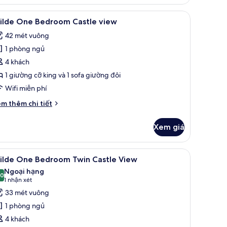
lde
udio
 | TV màn hình phẳng 42-inch có truyền hình kỹ thuật số
em
Minibar, phòng cách âm, bàn ủi/dụng cụ ủi 
10
cessible
ilde One Bedroom Castle view
ất
42 mét vuông
ả
1 phòng ngủ
nh
ilde
4 khách
ne
1 giường cỡ king và 1 sofa giường đôi
edroom
Wifi miễn phí
astle
i
m thêm chi tiết
iew
́t
ác
Xem giá
a
lde
ne
 cụ ủi quần áo
em
Minibar, phòng cách âm, bàn ủi/dụng cụ ủi 
5
edroom
ilde One Bedroom Twin Castle View
ất
stle
Ngoại hạng
ew
ả
,0
10,0 trên 10
(1
1 nhận xét
nh
nhận
33 mét vuông
ilde
xét)
1 phòng ngủ
ne
4 khách
edroom