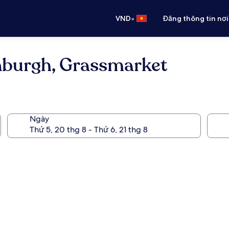
•
VND
Đăng thông tin nơi
inburgh, Grassmarket
Ngày