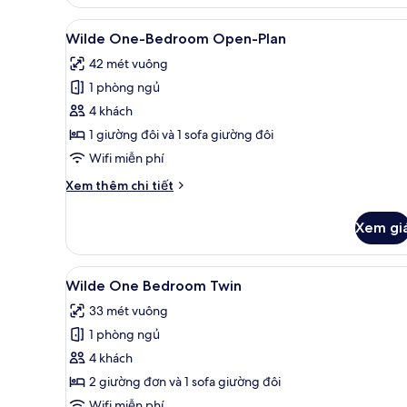
Xem
Wilde One-Bedroom Open-Plan 
12
Wilde One-Bedroom Open-Plan
tất
42 mét vuông
cả
1 phòng ngủ
ảnh
Wilde
4 khách
One-
1 giường đôi và 1 sofa giường đôi
Bedroom
Wifi miễn phí
Open-
Chi
Xem thêm chi tiết
Plan
tiết
khác
Xem gi
của
Wilde
One-
Xem
Wilde One Bedroom Twin | Mini
12
Bedroom
Wilde One Bedroom Twin
tất
Open-
33 mét vuông
Plan
cả
1 phòng ngủ
ảnh
Wilde
4 khách
One
2 giường đơn và 1 sofa giường đôi
Bedroom
Wifi miễn phí