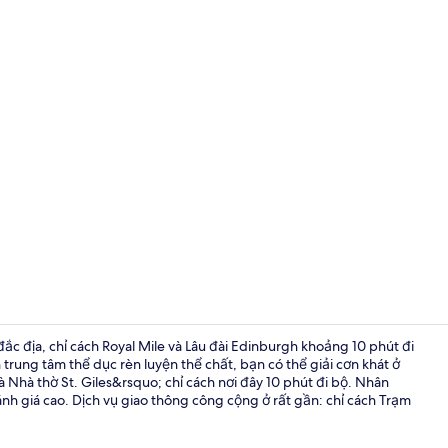
Mặt tiền nơi
 đắc địa, chỉ cách Royal Mile và Lâu đài Edinburgh khoảng 10 phút đi
rung tâm thể dục rèn luyện thể chất, bạn có thể giải cơn khát ở
 Nhà thờ St. Giles&rsquo; chỉ cách nơi đây 10 phút đi bộ. Nhân
Khu sảnh
ánh giá cao. Dịch vụ giao thông công cộng ở rất gần: chỉ cách Trạm