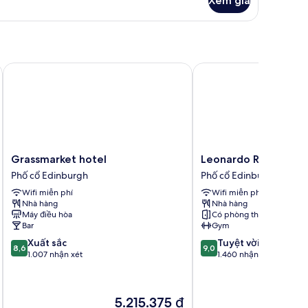
Xem giá
Grassmarket hotel
Leonardo Royal Hotel 
Grassmarket
Leonardo
Grassmarket hotel
Leonardo Royal Hote
hotel
Royal
Phố cổ Edinburgh
Phố cổ Edinburgh
Phố
Hotel
Wifi miễn phí
Wifi miễn phí
cổ
Edinburgh
Nhà hàng
Nhà hàng
Edinburgh
Phố
Máy điều hòa
Có phòng thông nhau
cổ
Bar
Gym
Edinburgh
8.6
9.0
Xuất sắc
Tuyệt vời
8,6
9,0
trên
trên
1.007 nhận xét
1.460 nhận xét
10,
10,
Xuất
Tuyệt
sắc,
vời,
Giá
5.215.375 ₫
1.007
1.460