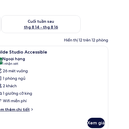
 thg 8 7 - thg 8 9
Kiểm tra lượng phòng cuối tuần tới từ thg 8 14 - thg 8 16
Cuối tuần sau
thg 8 14 - thg 8 16
Hiển thị 12 trên 12 phòng
âm, bàn ủi/dụng cụ ủi quần áo
em
Wilde Studio Accessible | Minibar, phòng cá
10
lde Studio Accessible
ất
Ngoại hạng
ả
,0
10,0 trên 10
(1
1 nhận xét
nh
nhận
26 mét vuông
ilde
xét)
1 phòng ngủ
tudio
2 khách
ccessible
1 giường cỡ king
Wifi miễn phí
i
m thêm chi tiết
́t
ác
Xem giá
a