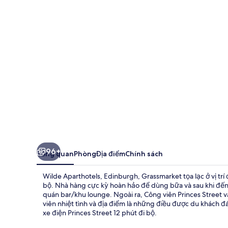
Edinburgh,
Grassmarket
96+
Tổng quan
Phòng
Địa điểm
Chính sách
Wilde Aparthotels, Edinburgh, Grassmarket tọa lạc ở vị trí
bộ. Nhà hàng cực kỳ hoàn hảo để dùng bữa và sau khi đến t
quán bar/khu lounge. Ngoài ra, Công viên Princes Street và
viên nhiệt tình và địa điểm là những điều được du khách đ
xe điện Princes Street 12 phút đi bộ.