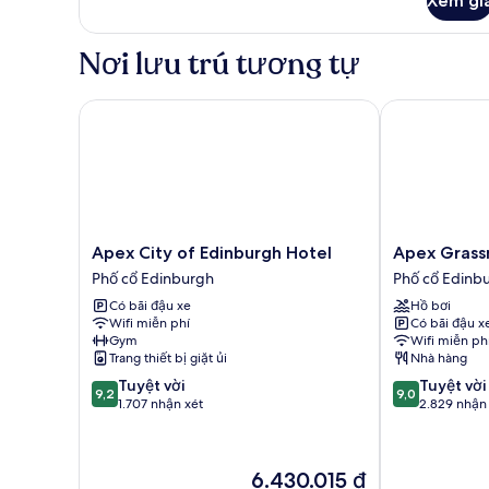
Xem gi
Nơi lưu trú tương tự
Apex City of Edinburgh Hotel
Apex Grassma
Apex
Apex
Apex City of Edinburgh Hotel
Apex Grass
City
Grassmarket
Phố cổ Edinburgh
Phố cổ Edinb
of
Hotel
Có bãi đậu xe
Hồ bơi
Edinburgh
Phố
Wifi miễn phí
Có bãi đậu x
Hotel
cổ
Gym
Wifi miễn ph
Phố
Edinburgh
Trang thiết bị giặt ủi
Nhà hàng
cổ
9.2
9.0
Tuyệt vời
Tuyệt vời
Edinburgh
9,2
9,0
trên
trên
1.707 nhận xét
2.829 nhận
10,
10,
Tuyệt
Tuyệt
vời,
vời,
Giá
6.430.015 ₫
1.707
2.829