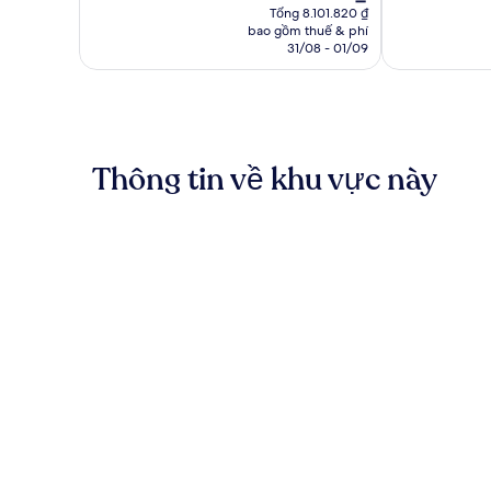
hiện
nhận
nhận
Tổng 8.101.820 ₫
tại
bao gồm thuế & phí
xét
xét
là
31/08 - 01/09
6.430.015 ₫
Thông tin về khu vực này