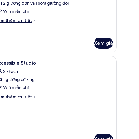
2 giường đơn và 1 sofa giường đôi
win
Wifi miễn phí
astle
iew
i
m thêm chi tiết
́t
ác
a
lde
Xem giá
ne
edroom
 cụ ủi quần áo
em
Minibar, phòng cách âm, bàn ủi/dụng cụ ủi 
in
8
cessible Studio
stle
ất
ew
2 khách
ả
1 giường cỡ king
nh
ccessible
Wifi miễn phí
tudio
i
m thêm chi tiết
́t
ác
a
cessible
udio