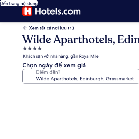
Đến trang nội dung
Xem tất cả nơi lưu trú
Wilde Aparthotels, Ed
Nơi
lưu
Khách sạn với nhà hàng, gần Royal Mile
trú
Chọn ngày để xem giá
4.0
Điểm đến?
sao
Thư
viện
ảnh
về
Wilde
Aparthotels,