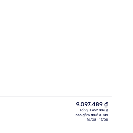
 lưu trú
Mặt tiền nơi lưu trú
Giá
9.097.489 ₫
hiện
Tổng 11.462.836 ₫
tại
bao gồm thuế & phí
Nội thất
là
16/08 - 17/08
9.097.489 ₫