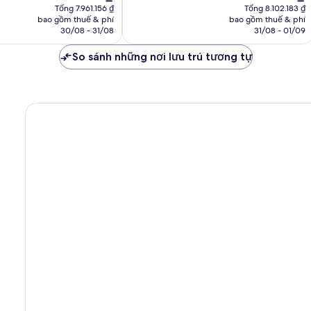
hiện
hiện
nhận
Tổng 7.961.156 ₫
Tổng 8.102.183 ₫
tại
tại
bao gồm thuế & phí
bao gồm thuế & phí
xét
là
là
30/08 - 31/08
31/08 - 01/09
6.318.378 ₫
6.430.304 ₫
So sánh những nơi lưu trú tương tự