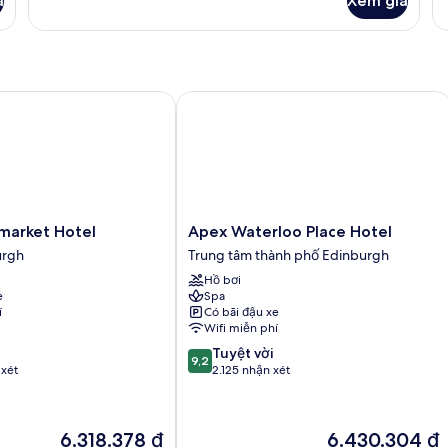
á
Xem giá
của
Wilde
Studio
Twin
rket Hotel
Apex Waterloo Place Hotel
Apex
market Hotel
Apex Waterloo Place Hotel
Waterloo
urgh
Trung tâm thành phố Edinburgh
Place
Hồ bơi
Hotel
e
Spa
Trung
í
Có bãi đậu xe
tâm
Wifi miễn phí
thành
9.2
Tuyệt vời
phố
9,2
trên
 xét
2.125 nhận xét
Edinburgh
10,
Tuyệt
vời,
Giá
Giá
6.318.378 ₫
6.430.304 ₫
2.125