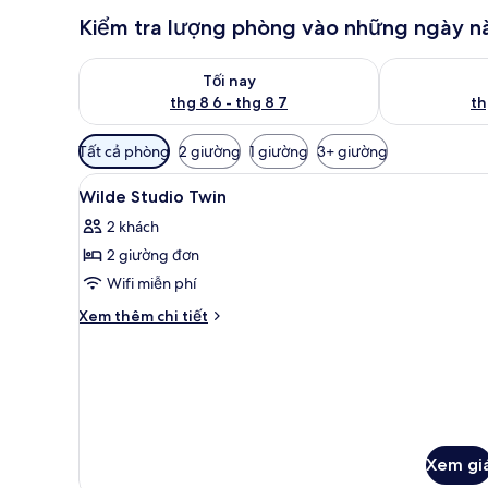
Kiểm tra lượng phòng vào những ngày n
Kiểm tra lượng phòng tối nay từ thg 8 6 - thg 8 7
Kiểm tra lượn
Tối nay
thg 8 6 - thg 8 7
th
Bộ
Tất cả phòng
2 giường
1 giường
3+ giường
lọc
Xem
Minibar, phòng cách âm, bàn 
có
6
Wilde Studio Twin
tất
thể
2 khách
cả
dùng
2 giường đơn
để
ảnh
lọc
Wilde
Wifi miễn phí
tìm
Studio
Chi
Xem thêm chi tiết
phòng
Twin
tiết
khác
của
Wilde
Studio
Twin
Xem gi