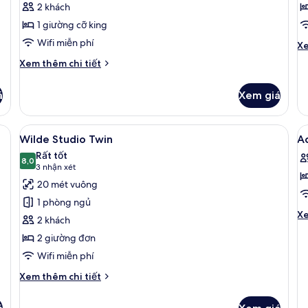
2 khách
view
T
1 giường cỡ king
C
V
Wifi miễn phí
Ch
Xe
tiê
Chi
Xem thêm chi tiết
kh
tiết
củ
khác
Wi
á
Xem giá
của
O
Wilde
B
Studio
ủi/dụng cụ ủi quần áo
Xem
Minibar, phòng cách âm, bàn ủi/dụng
X
Tw
6
Castle
Wilde Studio Twin
Ac
Ca
tất
t
view
Rất tốt
Vi
cả
8,0
c
8,0 trên 10
(3
3 nhận xét
ảnh
ả
nhận
20 mét vuông
Wilde
A
xét)
1 phòng ngủ
Studio
S
Ch
Xe
2 khách
Twin
tiê
2 giường đơn
kh
củ
Wifi miễn phí
Ac
Chi
St
Xem thêm chi tiết
tiết
khác