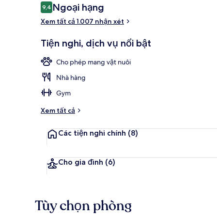
Nhận
Ngoại hạng
9,4
9,4 trên 10,
xét
Xem tất cả 1.007 nhận xét
Bữa sáng buf
Tiện nghi, dịch vụ nổi bật
Cho phép mang vật nuôi
Nhà hàng
Gym
Xem tất cả
Các tiện nghi chính
(8)
Cho gia đình
(6)
Tùy chọn phòng