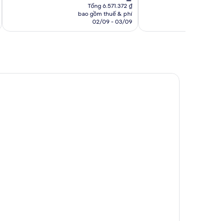
hiện
nhận
nhận
Tổng 6.571.372 ₫
tại
bao gồm thuế & phí
ba
xét
xét
là
l
02/09 - 03/09
5.215.375 ₫