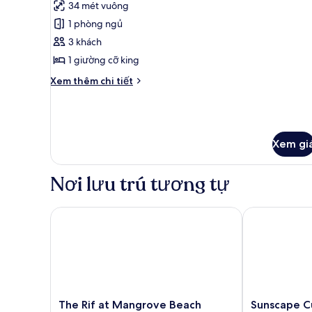
34 mét vuông
(Penthouse
ảnh
Suite)
1 phòng ngủ
Phòng
3 khách
Deluxe,
1
1 giường cỡ king
giường
Chi
Xem thêm chi tiết
cỡ
tiết
khác
king
của
(Mobility/Hearing,
Phòng
Roll
Deluxe,
Xem gi
In
1
giường
Shower)
Nơi lưu trú tương tự
cỡ
king
(Mobility/Hearing,
The Rif at Mangrove Beach Corendon Curacao All-Inc
Sunscape Cura
Roll
In
Shower)
The
Sunscape
The Rif at Mangrove Beach
Sunscape C