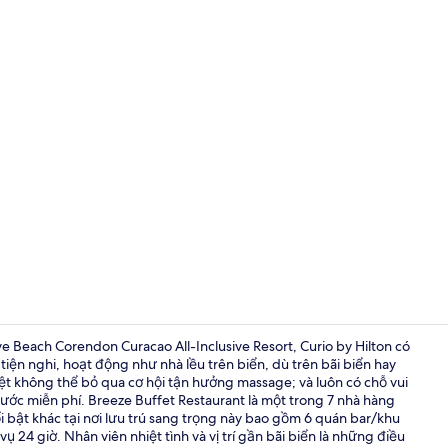
Video của nơ
 Beach Corendon Curacao All-Inclusive Resort, Curio by Hilton có
 tiện nghi, hoạt động như nhà lều trên biển, dù trên bãi biển hay
t không thể bỏ qua cơ hội tận hưởng massage; và luôn có chỗ vui
Ngoại thất
nước miễn phí. Breeze Buffet Restaurant là một trong 7 nhà hàng
i bật khác tại nơi lưu trú sang trọng này bao gồm 6 quán bar/khu
ụ 24 giờ. Nhân viên nhiệt tình và vị trí gần bãi biển là những điều