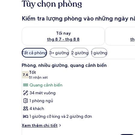
Tùy chọn phòng
Kiểm tra lượng phòng vào những ngày n
Kiểm tra lượng phòng tối nay từ thg 8 7 - thg 8 8
Kiểm tra lượn
Tối nay
thg 8 7 - thg 8 8
th
Bộ
Tất cả phòng
3+ giường
2 giường
1 giường
lọc
Xem
Chăn bông, minibar với thức u
có
9
Phòng, nhiều giường, quang cảnh biển
tất
thể
Tốt
cả
7,4
dùng
7,4 trên 10
(51
51 nhận xét
để
ảnh
nhận
Quang cảnh biển
lọc
Phòng,
xét)
34 mét vuông
tìm
nhiều
1 phòng ngủ
phòng
giường,
4 khách
quang
1 giường cỡ king và 2 giường đơn
cảnh
biển
Chi
Xem thêm chi tiết
tiết