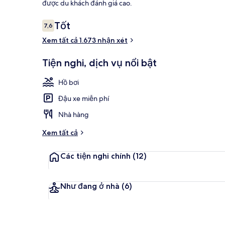
được du khách đánh giá cao.
Nhận
Tốt
7,6
7,6 trên 10,
Ngoại thất
xét
Xem tất cả 1.673 nhận xét
Tiện nghi, dịch vụ nổi bật
Hồ bơi
Đậu xe miễn phí
Nhà hàng
Xem tất cả
Các tiện nghi chính
(12)
Như đang ở nhà
(6)