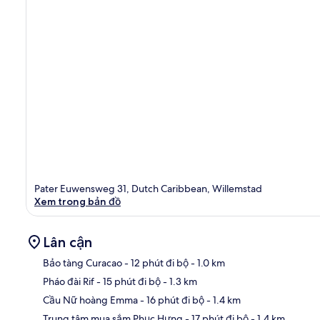
Pater Euwensweg 31, Dutch Caribbean, Willemstad
Xem trong bản đồ
Lân cận
Bảo tàng Curacao
- 12 phút đi bộ
- 1.0 km
Pháo đài Rif
- 15 phút đi bộ
- 1.3 km
Bản
Cầu Nữ hoàng Emma
- 16 phút đi bộ
- 1.4 km
Trung tâm mua sắm Phục Hưng
- 17 phút đi bộ
- 1.4 km