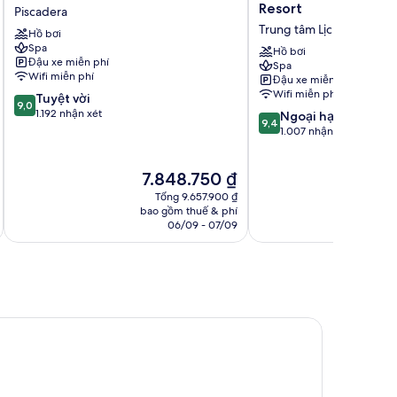
Marriott
Wind
Resort
Piscadera
Beach
Creek
Trung tâm Lịch sử
Hồ bơi
Resort
Curacao
Spa
Piscadera
Resort
Hồ bơi
Đậu xe miễn phí
Spa
Trung
Wifi miễn phí
Đậu xe miễn phí
tâm
Wifi miễn phí
9.0
Tuyệt vời
Lịch
9,0
trên
1.192 nhận xét
9.4
sử
Ngoại hạng
9,4
10,
trên
1.007 nhận xét
Tuyệt
10,
vời,
Ngoại
Giá
Gi
7.848.750 ₫
6
1.192
hạng,
hiện
hi
nhận
1.007
Tổng 9.657.900 ₫
tại
tạ
xét
nhận
bao gồm thuế & phí
ba
là
là
06/09 - 07/09
xét
7.848.750 ₫
6.