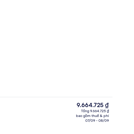
Massage trên bãi biển
i lưu trú
Giá
9.664.725 ₫
hiện
Tổng 9.664.725 ₫
tại
bao gồm thuế & phí
6 quầy bar/khu lounge, quầy bar ngay
là
07/09 - 08/09
9.664.725 ₫