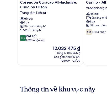
Rif
Curacao
Corendon Curacao All-Inclusive,
Casino - All
at
Resort,
Curio by Hilton
Vredenberg bi
Mangrove
Spa
Trung tâm Lịch sử
Beach
&
Hồ bơi
Bữa sáng miễ
Corendon
Casino
Hồ bơi
Spa
Curacao
Spa
-
Đậu xe miễn
Đậu xe miễn phí
All-
All
Wifi miễn phí
6.8
Inclusive,
Inclusive
6,8
1.004 nhận 
trên
Curio
Vredenberg
8.2
Rất tốt
8,2
10,
by
bij
trên
1.328 nhận xét
1.004
Hilton
Kintjan
10,
Giá
12.032.475 ₫
nhận
Trung
Rất
hiện
xét
tâm
tốt,
Tổng 12.032.475 ₫
tại
Lịch
bao gồm thuế & phí
1.328
là
06/09 - 07/09
sử
nhận
12.032.475 ₫
xét
Thông tin về khu vực này