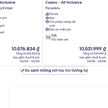
Curacao
 Inclusive
Casino - All Inclusive
Resort,
j Kintjan
Piscadera
Spa
&
Hồ bơi
n phí
Spa
Casino
Cho phép mang vật
-
 phí
nuôi
All
Đậu xe miễn phí
Inclusive
xét
7.0
Tốt
Piscadera
7,0
trên
753 nhận xét
10,
Giá
Giá
10.576.834 ₫
10.531.999 ₫
Tốt,
hiện
hiện
753
Tổng 10.576.834 ₫
Tổng 10.531.999 ₫
tại
tại
nhận
bao gồm thuế & phí
bao gồm thuế & phí
là
là
xét
02/09 - 03/09
24/08 - 25/08
10.576.834 ₫
10.531.999 ₫
So sánh những nơi lưu trú tương tự