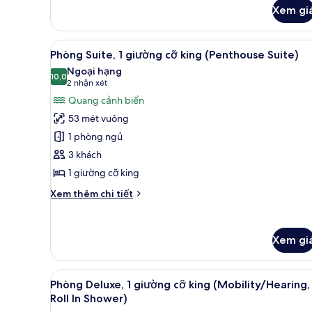
khác
Xem gi
của
Phòng,
nhiều
Xem
Phòng Suite, 1 giường cỡ king
12
giường,
Phòng Suite, 1 giường cỡ king (Penthouse Suite)
tất
quang
Ngoại hạng
cảnh
cả
10,0
10,0 trên 10
(2
2 nhận xét
biển
ảnh
nhận
Quang cảnh biển
Phòng
xét)
53 mét vuông
Suite,
1 phòng ngủ
1
3 khách
giường
1 giường cỡ king
cỡ
king
Chi
Xem thêm chi tiết
(Penthouse
tiết
khác
Suite)
của
Xem gi
Phòng
Suite,
1
Xem
Phòng Deluxe, 1 giường cỡ kin
giường
13
Phòng Deluxe, 1 giường cỡ king (Mobility/Hearing,
tất
cỡ
Roll In Shower)
king
cả