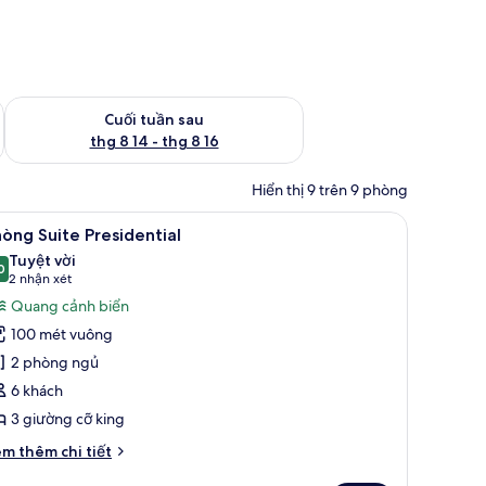
 thg 8 7 - thg 8 9
Kiểm tra lượng phòng cuối tuần tới từ thg 8 14 - thg 8 16
Cuối tuần sau
thg 8 14 - thg 8 16
Hiển thị 9 trên 9 phòng
n phí, két bảo mật tại phòng, bàn
em
Chăn bông, minibar với thức uống miễn phí, 
14
òng Suite Presidential
ất
Tuyệt vời
ả
0
9,0 trên 10
(2
2 nhận xét
nh
nhận
Quang cảnh biển
hòng
xét)
100 mét vuông
uite
2 phòng ngủ
residential
6 khách
3 giường cỡ king
i
m thêm chi tiết
́t