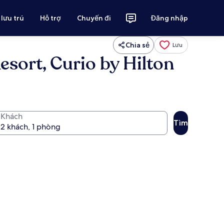
 lưu trú
Hỗ trợ
Chuyến đi
Đăng nhập
Chia sẻ
Lưu
sort, Curio by Hilton
Khách
Tìm