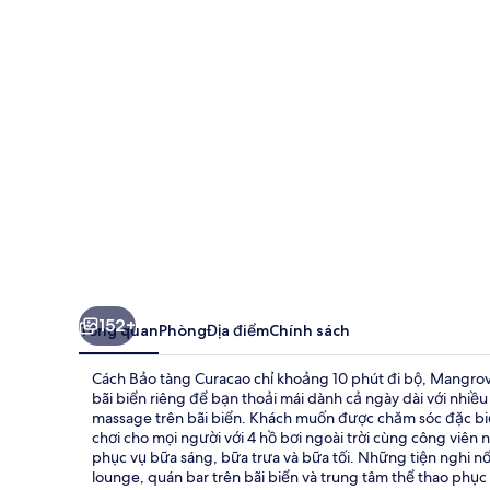
Corendon
Curacao
All-
Inclusive
Resort,
Curio
by
Hilton
152+
Tổng quan
Phòng
Địa điểm
Chính sách
Cách Bảo tàng Curacao chỉ khoảng 10 phút đi bộ, Mangrove
bãi biển riêng để bạn thoải mái dành cả ngày dài với nhiều
massage trên bãi biển. Khách muốn được chăm sóc đặc biệ
chơi cho mọi người với 4 hồ bơi ngoài trời cùng công viên 
phục vụ bữa sáng, bữa trưa và bữa tối. Những tiện nghi nổ
lounge, quán bar trên bãi biển và trung tâm thể thao phục v