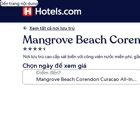
Đến trang nội dung
Xem tất cả nơi lưu trú
Mangrove Beach Corendo
Nơi
lưu
Nơi lưu trú cao cấp sát biển với công viên nước miễn phí, g
trú
Chọn ngày để xem giá
4.5
Điểm đến?
sao
Thư
viện
ảnh
về
Mangrove
Beach