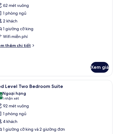
ất
62 mét vuông
ả
1 phòng ngủ
nh
ed
2 khách
evel
1 giường cỡ king
ne
Wifi miễn phí
edroom
i
m thêm chi tiết
uite
́t
ác
a
ed
Xem giá
vel
ne
bảo mật tại phòng, bàn
em
Bộ đồ giường cao cấp, minibar, két bảo mật 
edroom
4
ed Level Two Bedroom Suite
ite
ất
Ngoại hạng
ả
,0
10,0 trên 10
(1
1 nhận xét
nh
nhận
92 mét vuông
ed
xét)
1 phòng ngủ
evel
4 khách
wo
1 giường cỡ king và 2 giường đơn
edroom