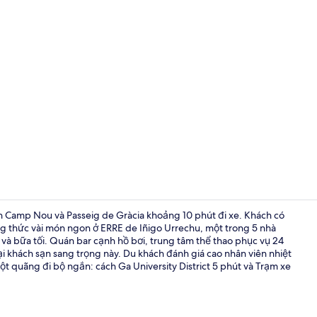
Video của nơ
cách Camp Nou và Passeig de Gràcia khoảng 10 phút đi xe. Khách có
ởng thức vài món ngon ở ERRE de Iñigo Urrechu, một trong 5 nhà
à bữa tối. Quán bar cạnh hồ bơi, trung tâm thể thao phục vụ 24
5 nhà hàng; 
i khách sạn sang trọng này. Du khách đánh giá cao nhân viên nhiệt
ột quãng đi bộ ngắn: cách Ga University District 5 phút và Trạm xe