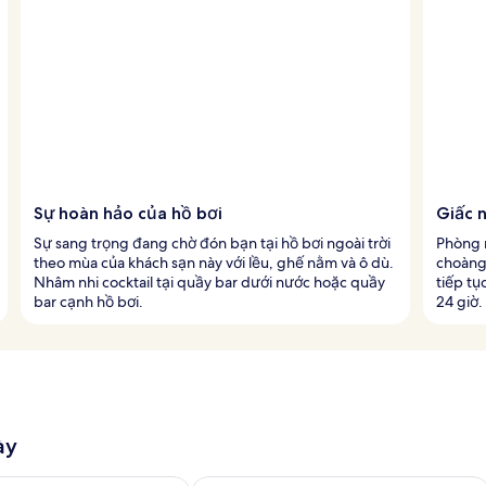
Sự hoàn hảo của hồ bơi
Giấc 
Sự sang trọng đang chờ đón bạn tại hồ bơi ngoài trời
Phòng 
theo mùa của khách sạn này với lều, ghế nằm và ô dù.
choàng
Nhâm nhi cocktail tại quầy bar dưới nước hoặc quầy
tiếp tụ
bar cạnh hồ bơi.
24 giờ.
ày