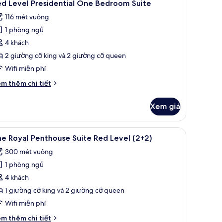
8
noramic
ed Level Presidential One Bedroom Suite
ất
ews
116 mét vuông
ả
1 phòng ngủ
nh
ed
4 khách
evel
2 giường cỡ king và 2 giường cỡ queen
residential
Wifi miễn phí
ne
i
m thêm chi tiết
edroom
́t
uite
ác
Xem giá
a
ed
vel
bảo mật tại phòng, bàn
em
Bộ đồ giường cao cấp, minibar, két bảo mật 
20
esidential
e Royal Penthouse Suite Red Level (2+2)
ất
ne
300 mét vuông
edroom
ả
ite
1 phòng ngủ
nh
he
4 khách
oyal
1 giường cỡ king và 2 giường cỡ queen
enthouse
Wifi miễn phí
uite
i
m thêm chi tiết