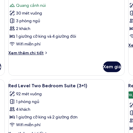
tất
t
Views
Quang cảnh núi
cả
c
30 mét vuông
ảnh
ả
Phòng
R
3 phòng ngủ
L
2 khách
O
1 giường cỡ king và 4 giường đôi
B
Wifi miễn phí
Ch
Xe
S
tiê
Chi
Xem thêm chi tiết
kh
tiết
củ
khác
R
á
Xem giá
của
Le
Phòng
O
r, két bảo mật tại phòng, bàn
Xem
Bộ đồ giường cao cấp, minibar, két 
X
B
4
Red Level Two Bedroom Suite (3+1)
R
Su
tất
t
92 mét vuông
cả
c
10
1 phòng ngủ
ảnh
ả
Red
R
4 khách
Level
L
1 giường cỡ king và 2 giường đơn
Two
T
Wifi miễn phí
Bedroom
B