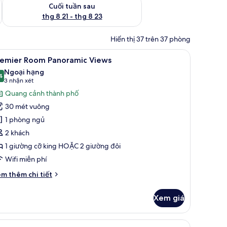
 thg 8 14 - thg 8 16
Kiểm tra lượng phòng cuối tuần tới từ thg 8 21 - thg 8 23
Cuối tuần sau
thg 8 21 - thg 8 23
Hiển thị 37 trên 37 phòng
bảo mật tại phòng, bàn
em
Bộ đồ giường cao cấp, minibar, két bảo mật 
4
remier Room Panoramic Views
ất
Ngoại hạng
ả
4
9,4 trên 10
(3
3 nhận xét
nh
nhận
Quang cảnh thành phố
remier
xét)
30 mét vuông
oom
1 phòng ngủ
anoramic
2 khách
iews
1 giường cỡ king HOẶC 2 giường đôi
Wifi miễn phí
i
m thêm chi tiết
́t
ác
Xem giá
a
emier
oom
 | Bộ đồ giường cao cấp, minibar, két bảo mật tại phòng, bàn
em
Bộ đồ giường cao cấp, minibar, két bảo mật 