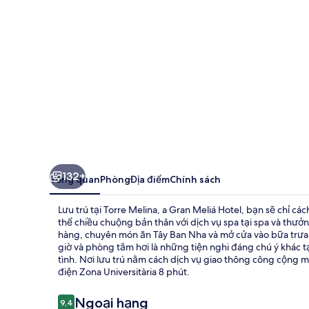
Gran
Meliá
Hotel
132+
Tổng quan
Phòng
Địa điểm
Chính sách
Lưu trú tại Torre Melina, a Gran Meliá Hotel, bạn sẽ chỉ 
thể chiều chuộng bản thân với dịch vụ spa tại spa và thư
hàng, chuyên món ăn Tây Ban Nha và mở cửa vào bữa trưa v
giờ và phòng tắm hơi là những tiện nghi đáng chú ý khác tạ
tình. Nơi lưu trú nằm cách dịch vụ giao thông công cộng m
điện Zona Universitària 8 phút.
Nhận
Ngoại hạng
9,4
9,4 trên 10,