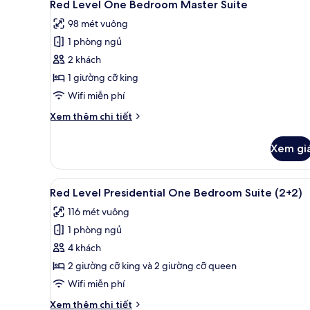
4
Red Level One Bedroom Master Suite
tất
98 mét vuông
cả
1 phòng ngủ
ảnh
Red
2 khách
Level
1 giường cỡ king
One
Wifi miễn phí
Bedroom
Chi
Xem thêm chi tiết
Master
tiết
Suite
khác
Xem gi
của
Red
Level
Xem
Bộ đồ giường cao cấp, miniba
8
One
Red Level Presidential One Bedroom Suite (2+2)
tất
Bedroom
116 mét vuông
Master
cả
Suite
1 phòng ngủ
ảnh
Red
4 khách
Level
2 giường cỡ king và 2 giường cỡ queen
Presidential
Wifi miễn phí
One
Chi
Xem thêm chi tiết