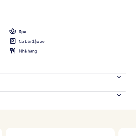
phục vụ bữa sáng, bữa trưa và bữa tối
Spa
Có bãi đậu xe
Nhà hàng