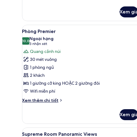
Bedroom
tiết
Suite
khác
Xem gi
của
(2+2)
Red
Level
Xem
Bộ đồ giường cao cấp, miniba
4
Presidential
Phòng Premier
tất
One
Ngoại hạng
Bedroom
cả
10,0
10,0 trên 10
(3
3 nhận xét
Suite
ảnh
nhận
Quang cảnh núi
(2+2)
Phòng
xét)
30 mét vuông
Premier
1 phòng ngủ
2 khách
1 giường cỡ king HOẶC 2 giường đôi
Wifi miễn phí
Chi
Xem thêm chi tiết
tiết
khác
Xem gi
của
Phòng
Premier
Xem
Bộ đồ giường cao cấp, miniba
6
Supreme Room Panoramic Views