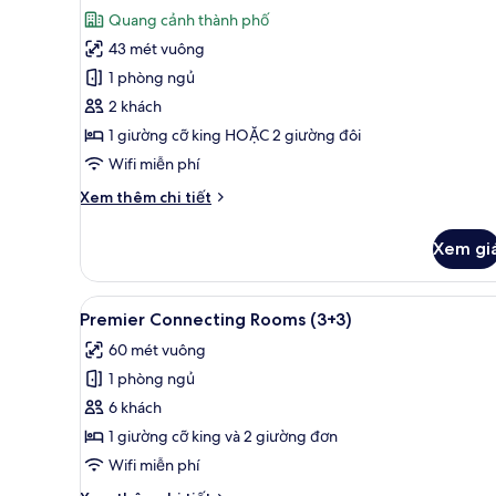
tất
Quang cảnh thành phố
cả
43 mét vuông
ảnh
Supreme
1 phòng ngủ
Room
2 khách
Panoramic
1 giường cỡ king HOẶC 2 giường đôi
Views
Wifi miễn phí
Chi
Xem thêm chi tiết
tiết
khác
Xem gi
của
Supreme
Room
Xem
Bộ đồ giường cao cấp, miniba
4
Panoramic
Premier Connecting Rooms (3+3)
tất
Views
60 mét vuông
cả
1 phòng ngủ
ảnh
Premier
6 khách
Connecting
1 giường cỡ king và 2 giường đơn
Rooms
Wifi miễn phí
(3+3)