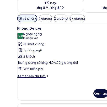
Kiểm tra lượng phòng tối nay từ thg 8 9 - thg 8 10
Kiểm tra lượn
Tối nay
thg 8 9 - thg 8 10
thg
Bộ
Tất cả phòng
1 giường
2 giường
3+ giường
lọc
Xem
Bộ đồ giường cao cấp, miniba
có
2
Phòng Deluxe
tất
thể
Ngoại hạng
cả
10,0
dùng
10,0 trên 10
(15
15 nhận xét
để
ảnh
nhận
30 mét vuông
lọc
Phòng
xét)
1 phòng ngủ
tìm
Deluxe
2 khách
phòng
1 giường cỡ king HOẶC 2 giường đôi
Wifi miễn phí
Chi
Xem thêm chi tiết
tiết
khác
của
Phòng
Xem gi
Deluxe
Xem
Red Level One Bedroom Master S