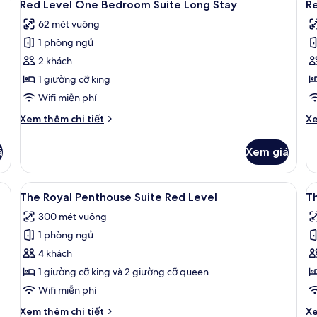
2
Rooms
Pa
Red Level One Bedroom Suite Long Stay
R
tất
t
Vi
62 mét vuông
cả
c
1 phòng ngủ
ảnh
ả
Red
R
2 khách
Level
L
1 giường cỡ king
One
P
Wifi miễn phí
Bedroom
O
Chi
Ch
Xem thêm chi tiết
Xe
Suite
B
tiết
tiê
Long
S
khác
kh
á
Xem giá
của
củ
Stay
Red
R
Level
Le
r, két bảo mật tại phòng, bàn
Xem
Bộ đồ giường cao cấp, minibar, két 
X
20
One
Pr
The Royal Penthouse Suite Red Level
Th
tất
t
Bedroom
O
300 mét vuông
Suite
cả
B
c
Long
Su
1 phòng ngủ
ảnh
ả
Stay
The
T
4 khách
Royal
R
1 giường cỡ king và 2 giường cỡ queen
Penthouse
P
Wifi miễn phí
Suite
S
Chi
Ch
Xem thêm chi tiết
Xe