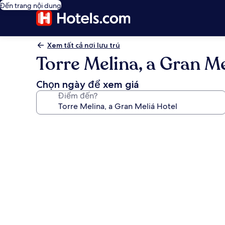
Đến trang nội dung
Xem tất cả nơi lưu trú
Torre Melina, a Gran Me
Chọn ngày để xem giá
Điểm đến?
Thư
viện
ảnh
về
Torre
Melina,
a