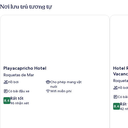
đôi
Nơi lưu trú tương tự
(3
adults)
Playacapricho Hotel
Hotel Ro
Playacapricho
Hotel
Playacapricho Hotel
Hotel 
Hotel
Roqueta
Vacanc
Roquetas de Mar
Roquetas
El
Roqueta
Hồ bơi
Cho phép mang vật
de
Palmeral
nuôi
Mar
by
Hồ bơ
Có bãi đậu xe
Wifi miễn phí
Pierre
Có bãi
8.4
Rất tốt
&
8,4
trên
96 nhận xét
Vacance
8.4
Rất 
8,4
10,
Roqueta
trên
42 n
Rất
de
10,
tốt,
Mar
Rất
96
tốt,