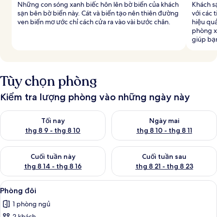
Những con sóng xanh biếc hôn lên bờ biển của khách
Khách sạ
sạn bên bờ biển này. Cát và biển tạo nên thiên đường
với các 
ven biển mơ ước chỉ cách cửa ra vào vài bước chân.
hiệu quả
phòng x
giúp bạn
Tùy chọn phòng
Kiểm tra lượng phòng vào những ngày này
Kiểm tra lượng phòng tối nay từ thg 8 9 - thg 8 10
Kiểm tra lượng phòng ngày mai 
Tối nay
Ngày mai
thg 8 9 - thg 8 10
thg 8 10 - thg 8 11
Kiểm tra lượng phòng cuối tuần này từ thg 8 14 - thg 8 16
Kiểm tra lượng phòng cuối tuần
Cuối tuần này
Cuối tuần sau
thg 8 14 - thg 8 16
thg 8 21 - thg 8 23
Xem
Két bảo mật tại phòng, bàn, màn/rèm 
4
Phòng đôi
tất
1 phòng ngủ
cả
2 khách