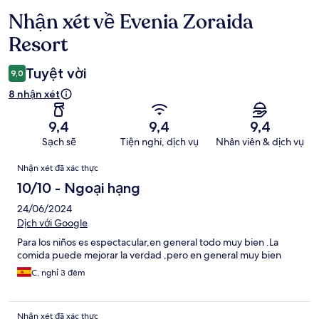
Nhận xét về Evenia Zoraida
Nhận
xét
Resort
Tuyệt vời
9,0
8 nhận xét
9,4
9,4
9,4
Sạch sẽ
Tiện nghi, dịch vụ
Nhân viên & dịch vụ
Nhận
Nhận xét đã xác thực
xét
10/10 - Ngoại hạng
24/06/2024
Dịch với Google
Para los niños es espectacular,en general todo muy bien .La
comida puede mejorar la verdad ,pero en general muy bien
C, nghỉ 3 đêm
Nhận xét đã xác thực