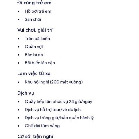
Đi cùng trẻ em
Hồ bơi trẻ em
Sân chơi
Vui chơi, giải trí
Trên bãi biển
Quần vợt
Bàn bi da
Bãi biển lân cận
Làm việc từ xa
Khu hội nghị (200 mét vuông)
Dịch vụ
Quầy tiếp tân phục vụ 24 giờ/ngày
Dịch vụ hỗ trợ tour/vé du lịch
Dịch vụ trông giữ/bảo quản hành lý
Ghế dài tắm nắng
Cơ sở, tiện nghi