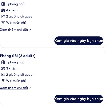
tất
adults
1 phòng ngủ
and
cả
1
4 khách
ảnh
child)
Phòng
2 giường cỡ queen
đôi
Wifi miễn phí
(2
Chi
Xem thêm chi tiết
adults
tiết
and
khác
Xem giá vào ngày bạn chọn
của
2
Phòng
children)
đôi
Xem
Két bảo mật tại phòng, bàn, màn/rèm 
4
(2
Phòng đôi (3 adults)
tất
adults
1 phòng ngủ
and
cả
2
3 khách
ảnh
children)
Phòng
2 giường cỡ queen
đôi
Wifi miễn phí
(3
Chi
Xem thêm chi tiết
adults)
tiết
khác
Xem giá vào ngày bạn chọn
của
Phòng