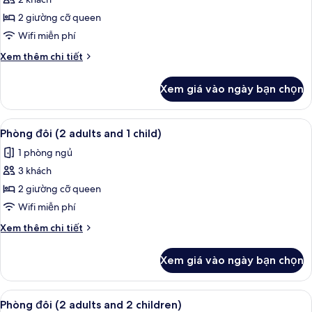
ảnh
Phòng
2 giường cỡ queen
đôi
Wifi miễn phí
Chi
Xem thêm chi tiết
tiết
khác
Xem giá vào ngày bạn chọn
của
Phòng
đôi
Xem
Két bảo mật tại phòng, bàn, màn/rèm 
4
Phòng đôi (2 adults and 1 child)
tất
1 phòng ngủ
cả
3 khách
ảnh
Phòng
2 giường cỡ queen
đôi
Wifi miễn phí
(2
Chi
Xem thêm chi tiết
adults
tiết
and
khác
Xem giá vào ngày bạn chọn
của
1
Phòng
child)
đôi
Xem
Két bảo mật tại phòng, bàn, màn/rèm 
4
(2
Phòng đôi (2 adults and 2 children)