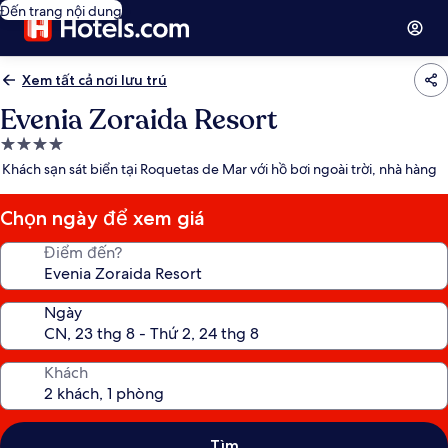
Đến trang nội dung
Xem tất cả nơi lưu trú
Evenia Zoraida Resort
Nơi
lưu
Khách sạn sát biển tại Roquetas de Mar với hồ bơi ngoài trời, nhà hàng
trú
4.0
Chọn ngày để xem giá
sao
Điểm đến?
Ngày
Khách
Tìm