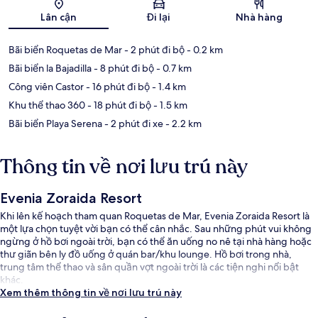
Bản đồ
Lân cận
Đi lại
Nhà hàng
Bãi biển Roquetas de Mar
- 2 phút đi bộ
- 0.2 km
Bãi biển la Bajadilla
- 8 phút đi bộ
- 0.7 km
Công viên Castor
- 16 phút đi bộ
- 1.4 km
Khu thể thao 360
- 18 phút đi bộ
- 1.5 km
Bãi biển Playa Serena
- 2 phút đi xe
- 2.2 km
Thông tin về nơi lưu trú này
Evenia Zoraida Resort
Khi lên kế hoạch tham quan Roquetas de Mar, Evenia Zoraida Resort là
một lựa chọn tuyệt vời bạn có thể cân nhắc. Sau những phút vui không
ngừng ở hồ bơi ngoài trời, bạn có thể ăn uống no nê tại nhà hàng hoặc
thư giãn bên ly đồ uống ở quán bar/khu lounge. Hồ bơi trong nhà,
trung tâm thể thao và sân quần vợt ngoài trời là các tiện nghi nổi bật
khác.
Xem thêm thông tin về nơi lưu trú này