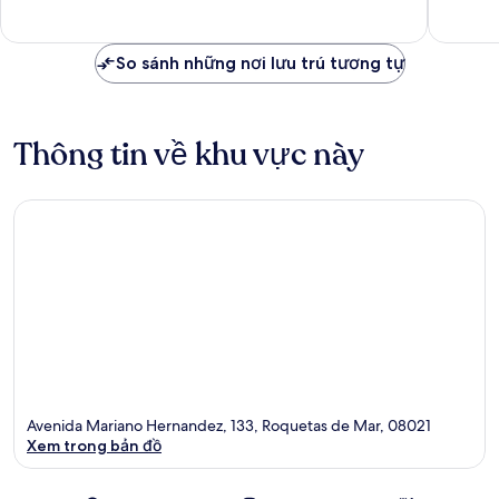
nhận
42
xét
nhận
xét
So sánh những nơi lưu trú tương tự
Thông tin về khu vực này
Avenida Mariano Hernandez, 133, Roquetas de Mar, 08021
Xem trong bản đồ