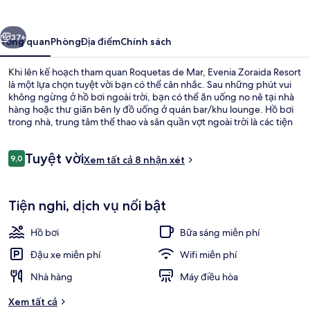
Resort
ước
Tiếp
37+
Tổng quan
Phòng
Địa điểm
Chính sách
Khi lên kế hoạch tham quan Roquetas de Mar, Evenia Zoraida Resort
là một lựa chọn tuyệt vời bạn có thể cân nhắc. Sau những phút vui
không ngừng ở hồ bơi ngoài trời, bạn có thể ăn uống no nê tại nhà
hàng hoặc thư giãn bên ly đồ uống ở quán bar/khu lounge. Hồ bơi
trong nhà, trung tâm thể thao và sân quần vợt ngoài trời là các tiện
nghi nổi bật khác.
Nhận
Tuyệt vời
9,0
Xem tất cả 8 nhận xét
9,0 trên 10,
xét
Hồ bơi trong nhà, hồ bơi ngoài trời, 
Tiện nghi, dịch vụ nổi bật
Hồ bơi
Bữa sáng miễn phí
Đậu xe miễn phí
Wifi miễn phí
Nhà hàng
Máy điều hòa
Xem tất cả