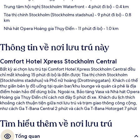
Trung tâm hội nghị Stockholm Waterfront
- 4 phút đi bộ
- 0.4 km
Tòa thị chính Stockholm (Stockholms stadshus)
- 9 phút đi bộ
- 0.8
km
Nhà hát Opera Hoàng gia Thụy Điển
- 11 phút đi bộ
- 1.0 km
Thông tin về nơi lưu trú này
Comfort Hotel Xpress Stockholm Central
Bất kỳ ai chọn lưu trú tại Comfort Hotel Xpress Stockholm Central đều
chỉ mất khoảng 15 phút đi bộ là đến được Tòa thị chính Stockholm
(Stockholms stadshus) và Phố nữ hoàng (Drottninggatan). Khách có thể
thư giãn bên ly đồ uống tại quán bar/khu lounge và quán cà phê là địa
điểm hoàn hảo để dùng bữa. Ngoài ra, Bảo tàng Vasa và Nhà hát Opera
Hoàng gia Thụy Điển chỉ cách nơi đây 5 phút đi xe. Khách du lịch thích
khoảng cách thuận tiện giữa nơi lưu trú và trạm giao thông công cộng,
như cách Ga T-Bana Central 2 phút và cách Ga T-Bana Hotorget 7 phút
đi bộ.
Tìm hiểu thêm về nơi lưu trú
Tổng quan