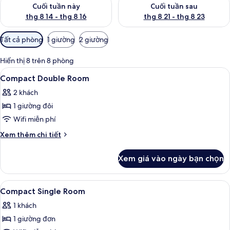
Kiểm tra lượng phòng cuối tuần này từ thg 8 14 - thg 8 16
Kiểm tra lượng phòng cuối tuần
Cuối tuần này
Cuối tuần sau
thg 8 14 - thg 8 16
thg 8 21 - thg 8 23
Bộ
Tất cả phòng
1 giường
2 giường
lọc
có
Hiển thị 8 trên 8 phòng
thể
Xem
Màn/rèm cản sáng, truy cập Internet 
4
Compact Double Room
dùng
tất
để
2 khách
cả
lọc
1 giường đôi
ảnh
tìm
Compact
Wifi miễn phí
phòng
Double
Chi
Xem thêm chi tiết
Room
tiết
khác
Xem giá vào ngày bạn chọn
của
Compact
Double
Xem
Màn/rèm cản sáng, truy cập Internet 
1
Room
Compact Single Room
tất
1 khách
cả
1 giường đơn
ảnh