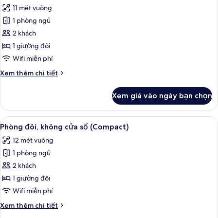
tất
2
đôi
11 mét vuông
giường
cả
hoặc
đơn
1 phòng ngủ
ảnh
2
Tiêu
Phòng
2 khách
giường
chuẩn,
đôi
1
1 giường đôi
đơn
giường
(Compact)
Wifi miễn phí
đôi
hoặc
Chi
Xem thêm chi tiết
2
tiết
giường
khác
Xem giá vào ngày bạn chọn
đơn
của
Phòng
đôi
Xem
Màn/rèm cản sáng, truy cập Internet 
4
(Compact)
Phòng đôi, không cửa sổ (Compact)
tất
12 mét vuông
cả
1 phòng ngủ
ảnh
Phòng
2 khách
đôi,
1 giường đôi
không
Wifi miễn phí
cửa
Chi
Xem thêm chi tiết
sổ
tiết