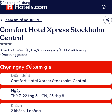
Đến trang nội dung
Xem tất cả nơi lưu trú
Comfort Hotel Xpress Stockholm
Central
Nơi
lưu
Khách sạn với quầy bar/khu lounge, gần Phố nữ hoàng
trú
(Drottninggatan)
3.0
sao
Chọn ngày để xem giá
Điểm đến?
Ngày
Khách