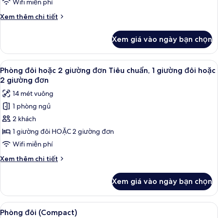
Compact
Wifi miễn phí
Single
Chi
Xem thêm chi tiết
Room
tiết
khác
Xem giá vào ngày bạn chọn
của
Compact
Single
Xem
Màn/rèm cản sáng, truy cập Internet 
6
Room
Phòng đôi hoặc 2 giường đơn Tiêu chuẩn, 1 giường đôi hoặc
tất
2 giường đơn
cả
14 mét vuông
ảnh
1 phòng ngủ
Phòng
2 khách
đôi
hoặc
1 giường đôi HOẶC 2 giường đơn
2
Wifi miễn phí
giường
Chi
Xem thêm chi tiết
đơn
tiết
Tiêu
khác
Xem giá vào ngày bạn chọn
của
chuẩn,
Phòng
1
đôi
Xem
Màn/rèm cản sáng, truy cập Internet 
giường
6
hoặc
Phòng đôi (Compact)