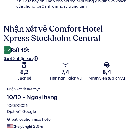
Khu vực này phù hợp cho những ai đi cùng gia đình và khách
của chúng tôi đánh giá ngay trung tâm.
Nhận xét về Comfort Hotel
Nhận
xét
Xpress Stockholm Central
Rất tốt
8,2
3.645 nhận xét
8,2
7,4
8,4
Sạch sẽ
Tiện nghi, dịch vụ
Nhân viên & dịch vụ
Nhận
Nhận xét đã xác thực
xét
10/10 - Ngoại hạng
10/07/2026
Dịch với Google
Great location nice hotel
Cheryl, nghỉ 2 đêm