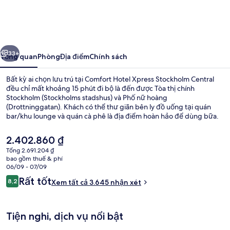
Hotel
Xpress
Stockholm
ước
Tiếp
Central
33+
Tổng quan
Phòng
Địa điểm
Chính sách
Bất kỳ ai chọn lưu trú tại Comfort Hotel Xpress Stockholm Central
đều chỉ mất khoảng 15 phút đi bộ là đến được Tòa thị chính
Stockholm (Stockholms stadshus) và Phố nữ hoàng
(Drottninggatan). Khách có thể thư giãn bên ly đồ uống tại quán
bar/khu lounge và quán cà phê là địa điểm hoàn hảo để dùng bữa.
Ngoài ra, Bảo tàng Vasa và Nhà hát Opera Hoàng gia Thụy Điển chỉ
cách nơi đây 5 phút đi xe. Khách du lịch thích khoảng cách thuận
Giá
2.402.860 ₫
tiện giữa nơi lưu trú và trạm giao thông công cộng, như cách Ga T-
hiện
Tổng 2.691.204 ₫
Bana Central 2 phút và cách Ga T-Bana Hotorget 7 phút đi bộ.
tại
bao gồm thuế & phí
Mặt tiền nơi lưu trú
là
06/09 - 07/09
2.402.860 ₫
Nhận
Rất tốt
8,2
Xem tất cả 3.645 nhận xét
8,2 trên 10,
xét
Tiện nghi, dịch vụ nổi bật