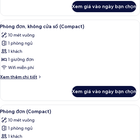
(Compact)
khác
Xem giá vào ngày bạn chọn
của
Phòng
đôi,
Xem
Màn/rèm cản sáng, truy cập Internet 
4
không
Phòng đơn, không cửa sổ (Compact)
tất
cửa
10 mét vuông
sổ
cả
(Compact)
1 phòng ngủ
ảnh
Phòng
1 khách
đơn,
1 giường đơn
không
Wifi miễn phí
cửa
Chi
Xem thêm chi tiết
sổ
tiết
(Compact)
khác
Xem giá vào ngày bạn chọn
của
Phòng
đơn,
Xem
Màn/rèm cản sáng, truy cập Internet 
5
không
Phòng đơn (Compact)
tất
cửa
10 mét vuông
sổ
cả
(Compact)
1 phòng ngủ
ảnh
Phòng
1 khách