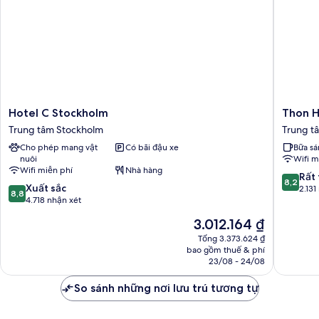
Cabin)
Hotel
Thon
Hotel C Stockholm
Thon H
C
Hotel
Trung tâm Stockholm
Trung t
Stockholm
Kungsb
Cho phép mang vật
Có bãi đậu xe
Bữa sá
Trung
Trung
nuôi
Wifi m
tâm
tâm
Wifi miễn phí
Nhà hàng
Stockholm
Stockho
8.2
Rất 
8,2
8.8
Xuất sắc
trên
2.131
8,8
trên
4.718 nhận xét
10,
10,
Rất
Giá
3.012.164 ₫
Xuất
tốt,
hiện
sắc,
Tổng 3.373.624 ₫
2.131
tại
bao gồm thuế & phí
4.718
nhận
là
23/08 - 24/08
nhận
xét
3.012.164 ₫
xét
So sánh những nơi lưu trú tương tự