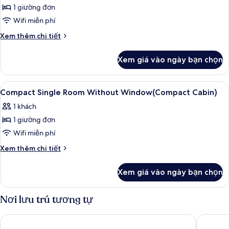
đơn
1 giường đơn
(Compact)
Wifi miễn phí
Chi
Xem thêm chi tiết
tiết
khác
Xem giá vào ngày bạn chọn
của
Phòng
đơn
Xem
Buồng tắm vòi sen, máy sấy tóc, khă
1
(Compact)
Compact Single Room Without Window(Compact Cabin)
tất
1 khách
cả
1 giường đơn
ảnh
Compact
Wifi miễn phí
Single
Chi
Xem thêm chi tiết
Room
tiết
khác
Without
Xem giá vào ngày bạn chọn
của
Window(Compact
Compact
Cabin)
Single
Nơi lưu trú tương tự
Room
Without
Hotel C Stockholm
Thon Ho
Window(Compact