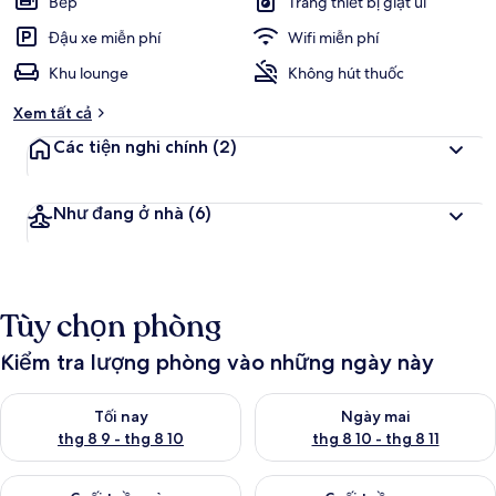
Bếp
Trang thiết bị giặt ủi
Đậu xe miễn phí
Wifi miễn phí
Khu lounge
Không hút thuốc
Xem tất cả
Các tiện nghi chính
(2)
Như đang ở nhà
(6)
Tùy chọn phòng
Kiểm tra lượng phòng vào những ngày này
Kiểm tra lượng phòng tối nay từ thg 8 9 - thg 8 10
Kiểm tra lượng phòng ngày mai 
Tối nay
Ngày mai
thg 8 9 - thg 8 10
thg 8 10 - thg 8 11
Kiểm tra lượng phòng cuối tuần này từ thg 8 14 - thg 8 16
Kiểm tra lượng phòng cuối tuần