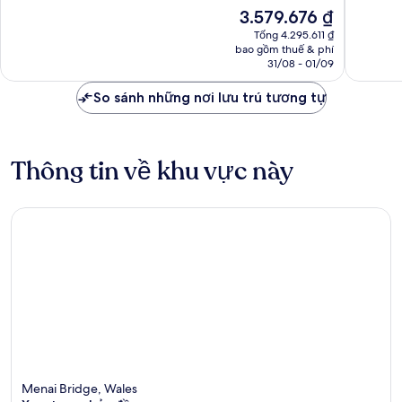
Menai
sắc,
10,
Giá
3.579.676 ₫
Bridge
596
Tuyệt
hiện
nhận
vời,
Tổng 4.295.611 ₫
tại
bao gồm thuế & phí
xét
193
là
31/08 - 01/09
nhận
3.579.676 ₫
xét
So sánh những nơi lưu trú tương tự
Thông tin về khu vực này
Menai Bridge, Wales