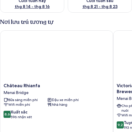
Cuối tuần này
Cuối tuần sau
thg 8 14 - thg 8 16
thg 8 21 - thg 8 23
Nơi lưu trú tương tự
Château Rhianfa
Victoria
Château
Victoria
Château Rhianfa
Victor
Rhianfa
Hotel
Brewer
Menai Bridge
Menai
Menai
Menai B
Bữa sáng miễn phí
Đậu xe miễn phí
Bridge
Bridge
Wifi miễn phí
Nhà hàng
By
Cho p
nuôi
Chef
8.6
Xuất sắc
8,6
Wifi m
and
trên
596 nhận xét
Brewer
10,
9.2
Tuyệ
9,2
Collecti
Xuất
trên
193 