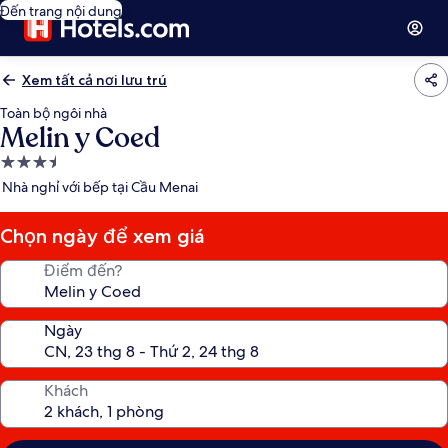
Đến trang nội dung
Xem tất cả nơi lưu trú
Toàn bộ ngôi nhà
Melin y Coed
Nơi
lưu
Nhà nghỉ với bếp tại Cầu Menai
trú
3.5
Chọn ngày để xem giá
sao
Điểm đến?
Ngày
Khách