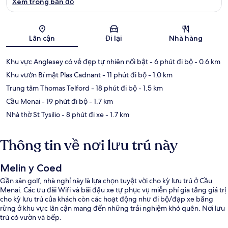
Xem trong bản đồ
Bản đồ
Lân cận
Đi lại
Nhà hàng
Khu vực Anglesey có vẻ đẹp tự nhiên nổi bật
- 6 phút đi bộ
- 0.6 km
Khu vườn Bí mật Plas Cadnant
- 11 phút đi bộ
- 1.0 km
Trung tâm Thomas Telford
- 18 phút đi bộ
- 1.5 km
Cầu Menai
- 19 phút đi bộ
- 1.7 km
Nhà thờ St Tysilio
- 8 phút đi xe
- 1.7 km
Thông tin về nơi lưu trú này
Melin y Coed
Gần sân golf, nhà nghỉ này là lựa chọn tuyệt vời cho kỳ lưu trú ở Cầu
Menai. Các ưu đãi Wifi và bãi đậu xe tự phục vụ miễn phí gia tăng giá trị
cho kỳ lưu trú của khách còn các hoạt động như đi bộ/đạp xe băng
rừng ở khu vực lân cận mang đến những trải nghiệm khó quên. Nơi lưu
trú có vườn và bếp.