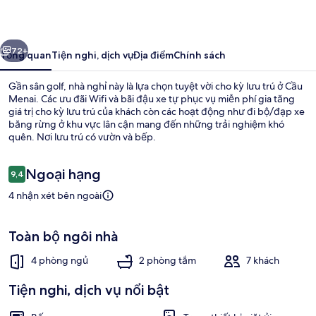
Coed
ước
Tiếp
72+
Tổng quan
Tiện nghi, dịch vụ
Địa điểm
Chính sách
Gần sân golf, nhà nghỉ này là lựa chọn tuyệt vời cho kỳ lưu trú ở Cầu
Menai. Các ưu đãi Wifi và bãi đậu xe tự phục vụ miễn phí gia tăng
giá trị cho kỳ lưu trú của khách còn các hoạt động như đi bộ/đạp xe
băng rừng ở khu vực lân cận mang đến những trải nghiệm khó
quên. Nơi lưu trú có vườn và bếp.
Nhận
Ngoại hạng
9,4
9,4 trên 10,
xét
4 nhận xét bên ngoài
Cottage | Nội thất
Toàn bộ ngôi nhà
4 phòng ngủ
2 phòng tắm
7 khách
Tiện nghi, dịch vụ nổi bật