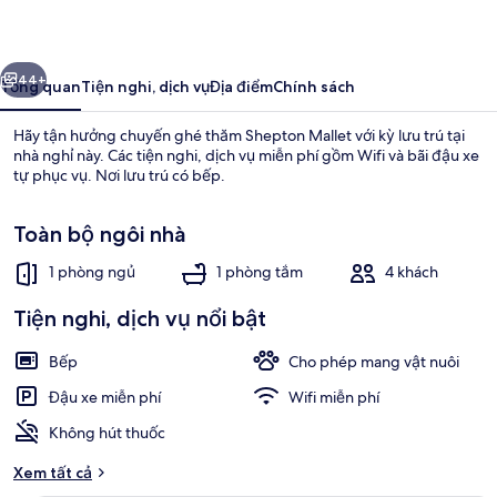
ước
Tiếp
44+
Tổng quan
Tiện nghi, dịch vụ
Địa điểm
Chính sách
Hãy tận hưởng chuyến ghé thăm Shepton Mallet với kỳ lưu trú tại
nhà nghỉ này. Các tiện nghi, dịch vụ miễn phí gồm Wifi và bãi đậu xe
tự phục vụ. Nơi lưu trú có bếp.
Toàn bộ ngôi nhà
1 phòng ngủ
1 phòng tắm
4 khách
Tiện nghi, dịch vụ nổi bật
Cottage | Nội thất
Bếp
Cho phép mang vật nuôi
Đậu xe miễn phí
Wifi miễn phí
Không hút thuốc
Xem tất cả