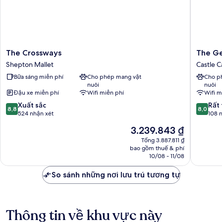
The
The
The Crossways
The Ge
Crossways
George
Shepton Mallet
Castle C
Shepton
Hotel
Bữa sáng miễn phí
Cho phép mang vật
Cho p
Mallet
Castle
nuôi
nuôi
Cary
Đậu xe miễn phí
Wifi miễn phí
Wifi m
8.8
8.0
Xuất sắc
Rất 
8,8
8,0
trên
trên
524 nhận xét
108 
10,
10,
Giá
3.239.843 ₫
Xuất
Rất
hiện
sắc,
tốt,
Tổng 3.887.811 ₫
tại
bao gồm thuế & phí
524
108
là
10/08 - 11/08
nhận
nhận
3.239.843 ₫
xét
xét
So sánh những nơi lưu trú tương tự
Thông tin về khu vực này