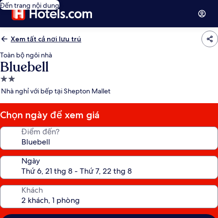
Đến trang nội dung
Xem tất cả nơi lưu trú
Toàn bộ ngôi nhà
Bluebell
Nơi
lưu
Nhà nghỉ với bếp tại Shepton Mallet
trú
2.0
Chọn ngày để xem giá
sao
Điểm đến?
Ngày
Khách