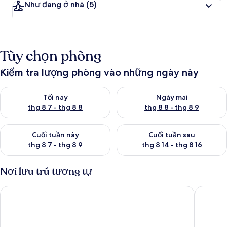
Như đang ở nhà
(5)
Tùy chọn phòng
Kiểm tra lượng phòng vào những ngày này
Kiểm tra lượng phòng tối nay từ thg 8 7 - thg 8 8
Kiểm tra lượng phòng ngày mai
Tối nay
Ngày mai
thg 8 7 - thg 8 8
thg 8 8 - thg 8 9
Kiểm tra lượng phòng cuối tuần này từ thg 8 7 - thg 8 9
Kiểm tra lượng phòng cuối tuần
Cuối tuần này
Cuối tuần sau
thg 8 7 - thg 8 9
thg 8 14 - thg 8 16
Nơi lưu trú tương tự
The Crossways
The Geo