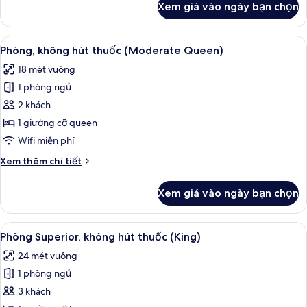
Xem giá vào ngày bạn chọn
của
Phòng
Xem
Chăn bông, két bảo mật tại phòng, 
4
Phòng, không hút thuốc (Moderate Queen)
tất
18 mét vuông
cả
1 phòng ngủ
ảnh
Phòng,
2 khách
không
1 giường cỡ queen
hút
Wifi miễn phí
thuốc
Chi
Xem thêm chi tiết
(Moderate
tiết
Queen)
khác
Xem giá vào ngày bạn chọn
của
Phòng,
không
Xem
Chăn bông, két bảo mật tại phòng, 
2
hút
Phòng Superior, không hút thuốc (King)
tất
thuốc
24 mét vuông
(Moderate
cả
Queen)
1 phòng ngủ
ảnh
Phòng
3 khách