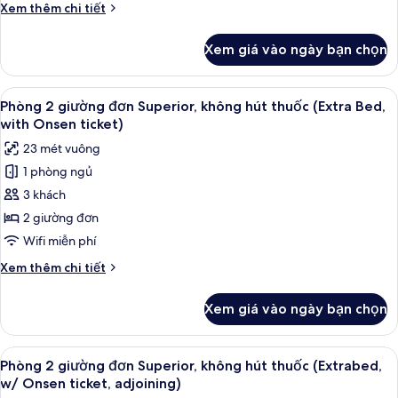
đơn
Chi
Xem thêm chi tiết
ticket)
Superior,
tiết
khác
không
Xem giá vào ngày bạn chọn
của
hút
Phòng
thuốc
2
Xem
Chăn bông, két bảo mật tại phòng, 
2
(Sirotan
giường
Phòng 2 giường đơn Superior, không hút thuốc (Extra Bed,
tất
đơn
Izumitenku
with Onsen ticket)
Superior,
cả
with
23 mét vuông
không
ảnh
Onsen
hút
1 phòng ngủ
Phòng
thuốc
ticket)
3 khách
2
(Sirotan
Izumitenku
giường
2 giường đơn
with
đơn
Wifi miễn phí
Onsen
Superior,
ticket)
Chi
Xem thêm chi tiết
không
tiết
hút
khác
Xem giá vào ngày bạn chọn
của
thuốc
Phòng
(Extra
2
Xem
Chăn bông, két bảo mật tại phòng, 
Bed,
2
giường
Phòng 2 giường đơn Superior, không hút thuốc (Extrabed,
tất
đơn
with
w/ Onsen ticket, adjoining)
Superior,
cả