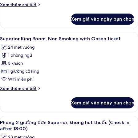
cỡ
18:00)
Chi
Xem thêm chi tiết
king,
tiết
không
khác
Xem giá vào ngày bạn chọn
của
hút
Phòng
thuốc
Superior,
Xem
Chăn bông, két bảo mật tại phòng, 
(C/I
2
1
Superior King Room, Non Smoking with Onsen ticket
tất
giường
after
24 mét vuông
cỡ
cả
18:00,
king,
1 phòng ngủ
ảnh
with
không
Superior
3 khách
Onsen
hút
King
thuốc
1 giường cỡ king
Ticket)
(C/I
Room,
Wifi miễn phí
after
Non
18:00,
Chi
Xem thêm chi tiết
Smoking
with
tiết
with
Onsen
khác
Xem giá vào ngày bạn chọn
Ticket)
của
Onsen
Superior
ticket
King
Xem
Chăn bông, két bảo mật tại phòng, 
2
Room,
Phòng 2 giường đơn Superior, không hút thuốc (Check In
tất
Non
after 18:00)
Smoking
cả
23 mét vuông
with