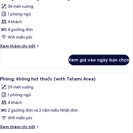
tất
không
36 mét vuông
hút
cả
thuốc
1 phòng ngủ
ảnh
Phòng
4 khách
dành
4 giường đơn
cho
Wifi miễn phí
gia
Chi
Xem thêm chi tiết
đình,
tiết
không
khác
Xem giá vào ngày bạn chọn
của
hút
Phòng
thuốc
dành
Xem
Chăn bông, két bảo mật tại phòng, 
4
cho
Phòng, không hút thuốc (with Tatami Area)
tất
gia
29 mét vuông
đình,
cả
không
1 phòng ngủ
ảnh
hút
Phòng,
4 khách
thuốc
không
2 giường đơn và 2 nệm kiểu Nhật đơn
hút
Wifi miễn phí
thuốc
Chi
Xem thêm chi tiết
(with
tiết