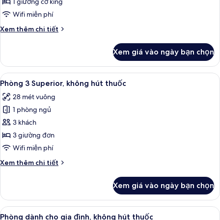
Superior,
1 giường cỡ king
không
Wifi miễn phí
hút
Chi
Xem thêm chi tiết
thuốc
tiết
(King)
khác
Xem giá vào ngày bạn chọn
của
Phòng
Superior,
Xem
Chăn bông, két bảo mật tại phòng, 
2
không
Phòng 3 Superior, không hút thuốc
tất
hút
28 mét vuông
thuốc
cả
(King)
1 phòng ngủ
ảnh
Phòng
3 khách
3
3 giường đơn
Superior,
Wifi miễn phí
không
Chi
Xem thêm chi tiết
hút
tiết
thuốc
khác
Xem giá vào ngày bạn chọn
của
Phòng
3
Xem
Chăn bông, két bảo mật tại phòng, 
2
Superior,
Phòng dành cho gia đình, không hút thuốc