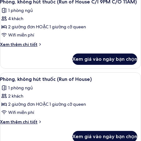
C/I
2
hút
Phòng, không hút thuốc (Run of House C/I 9PM C/O 11AM)
tất
thuốc
3PM
1 phòng ngủ
(Run
cả
C/O
of
4 khách
ảnh
8AM)
House
Phòng,
2 giường đơn HOẶC 1 giường cỡ queen
C/I
không
3PM
Wifi miễn phí
C/O
hút
Chi
Xem thêm chi tiết
8AM)
thuốc
tiết
(Run
khác
Xem giá vào ngày bạn chọn
của
of
Phòng,
House
không
Xem
Chăn bông, két bảo mật tại phòng, 
C/I
2
hút
Phòng, không hút thuốc (Run of House)
tất
thuốc
9PM
1 phòng ngủ
(Run
cả
C/O
of
2 khách
ảnh
11AM)
House
Phòng,
2 giường đơn HOẶC 1 giường cỡ queen
C/I
không
9PM
Wifi miễn phí
C/O
hút
Chi
Xem thêm chi tiết
11AM)
thuốc
tiết
(Run
khác
Xem giá vào ngày bạn chọn
của
of