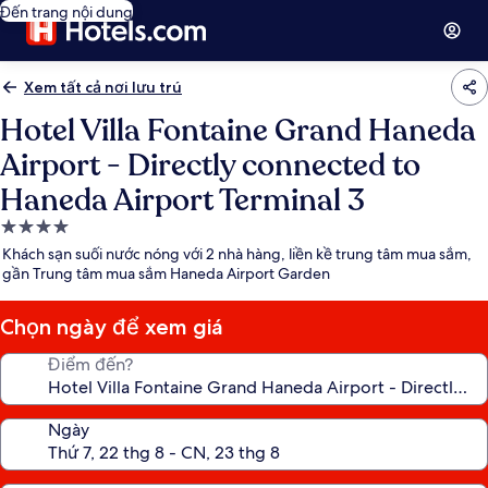
Đến trang nội dung
Xem tất cả nơi lưu trú
Hotel Villa Fontaine Grand Haneda
Airport - Directly connected to
Haneda Airport Terminal 3
Nơi
lưu
Khách sạn suối nước nóng với 2 nhà hàng, liền kề trung tâm mua sắm,
trú
gần Trung tâm mua sắm Haneda Airport Garden
4.0
sao
Chọn ngày để xem giá
Điểm đến?
Ngày