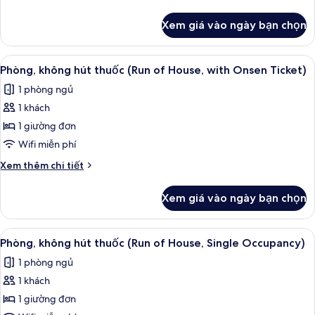
không
tiết
hút
khác
Xem giá vào ngày bạn chọn
của
thuốc
Phòng
(Collaboration
2
Xem
Chăn bông, két bảo mật tại phòng, 
with
2
giường
Phòng, không hút thuốc (Run of House, with Onsen Ticket)
tất
đơn
JAL,
1 phòng ngủ
Superior,
cả
Onsen
không
1 khách
ảnh
ticket)
hút
Phòng,
1 giường đơn
thuốc
không
(Collaboration
Wifi miễn phí
with
hút
Chi
Xem thêm chi tiết
JAL,
thuốc
tiết
Onsen
(Run
khác
ticket)
Xem giá vào ngày bạn chọn
của
of
Phòng,
House,
không
Xem
Chăn bông, két bảo mật tại phòng, 
with
2
hút
Phòng, không hút thuốc (Run of House, Single Occupancy)
tất
thuốc
Onsen
1 phòng ngủ
(Run
cả
Ticket)
of
1 khách
ảnh
House,
Phòng,
1 giường đơn
with