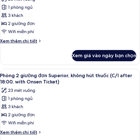
ảnh
Onsen
1 phòng ngủ
Phòng
ticket
3 khách
2
giường
2 giường đơn
đơn
Wifi miễn phí
Superior,
Chi
Xem thêm chi tiết
không
tiết
hút
khác
Xem giá vào ngày bạn chọn
của
thuốc
Phòng
(Check
2
Xem
Chăn bông, két bảo mật tại phòng, 
In
2
giường
Phòng 2 giường đơn Superior, không hút thuốc (C/I after
tất
đơn
after
18:00, with Onsen Ticket)
Superior,
cả
18:00)
23 mét vuông
không
ảnh
hút
1 phòng ngủ
Phòng
thuốc
3 khách
2
(Check
In
giường
2 giường đơn
after
đơn
Wifi miễn phí
18:00)
Superior,
Chi
Xem thêm chi tiết
không
tiết