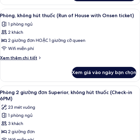
Phòng,
House)
không
Xem
Chăn bông, két bảo mật tại phòng, 
1
hút
Phòng, không hút thuốc (Run of House with Onsen ticket)
tất
thuốc
1 phòng ngủ
(Run
cả
of
2 khách
ảnh
House)
Phòng,
2 giường đơn HOẶC 1 giường cỡ queen
không
Wifi miễn phí
hút
Chi
Xem thêm chi tiết
thuốc
tiết
(Run
khác
Xem giá vào ngày bạn chọn
của
of
Phòng,
House
không
Xem
Chăn bông, két bảo mật tại phòng, 
with
2
hút
Phòng 2 giường đơn Superior, không hút thuốc (Check-in
tất
thuốc
Onsen
6PM)
(Run
cả
ticket)
23 mét vuông
of
ảnh
House
1 phòng ngủ
Phòng
with
3 khách
2
Onsen
ticket)
giường
2 giường đơn
đơn
Wifi miễn phí