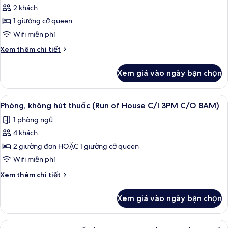
Street
2 khách
Phòng,
as
1 giường cỡ queen
không
a
Family)
hút
Wifi miễn phí
thuốc
Chi
Xem thêm chi tiết
(Feel
tiết
khác
Sesame
Xem giá vào ngày bạn chọn
của
Street
Phòng,
thru
không
Xem
Chăn bông, két bảo mật tại phòng, 
2
the
hút
Phòng, không hút thuốc (Run of House C/I 3PM C/O 8AM)
tất
thuốc
4
1 phòng ngủ
(Feel
cả
Seasons)
Sesame
4 khách
ảnh
Street
Phòng,
2 giường đơn HOẶC 1 giường cỡ queen
thru
không
the
Wifi miễn phí
4
hút
Chi
Xem thêm chi tiết
Seasons)
thuốc
tiết
(Run
khác
Xem giá vào ngày bạn chọn
của
of
Phòng,
House
không
Xem
Chăn bông, két bảo mật tại phòng, 