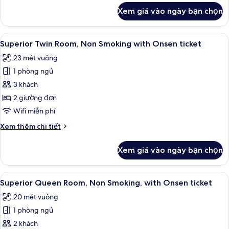
hút
khác
Xem giá vào ngày bạn chọn
của
thuốc
Phòng
(C/I
2
Xem
Chăn bông, két bảo mật tại phòng, 
after
2
giường
Superior Twin Room, Non Smoking with Onsen ticket
tất
đơn
18:00,
23 mét vuông
Superior,
cả
with
không
1 phòng ngủ
ảnh
Onsen
hút
Superior
3 khách
Ticket)
thuốc
Twin
(C/I
2 giường đơn
after
Room,
Wifi miễn phí
18:00,
Non
with
Chi
Xem thêm chi tiết
Smoking
Onsen
tiết
with
Ticket)
khác
Xem giá vào ngày bạn chọn
của
Onsen
Superior
ticket
Twin
Xem
Chăn bông, két bảo mật tại phòng, 
2
Room,
Superior Queen Room, Non Smoking, with Onsen ticket
tất
Non
20 mét vuông
Smoking
cả
with
1 phòng ngủ
ảnh
Onsen
Superior
2 khách
ticket