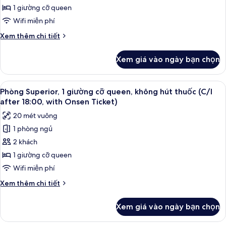
Queen
1 giường cỡ queen
Room,
Wifi miễn phí
Non
Chi
Xem thêm chi tiết
Smoking,
tiết
with
khác
Xem giá vào ngày bạn chọn
của
Onsen
Superior
ticket
Queen
Xem
Chăn bông, két bảo mật tại phòng, 
2
Room,
Phòng Superior, 1 giường cỡ queen, không hút thuốc (C/I
tất
Non
after 18:00, with Onsen Ticket)
Smoking,
cả
20 mét vuông
with
ảnh
Onsen
1 phòng ngủ
Phòng
ticket
2 khách
Superior,
1
1 giường cỡ queen
giường
Wifi miễn phí
cỡ
Chi
Xem thêm chi tiết
queen,
tiết
không
khác
Xem giá vào ngày bạn chọn
của
hút
Phòng
thuốc