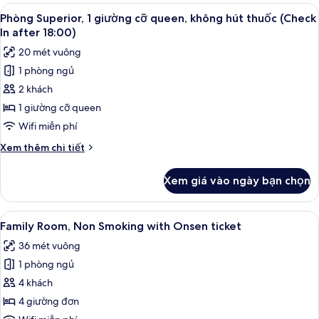
Superior,
Xem
Chăn bông, két bảo mật tại phòng, 
(C/I
2
1
Phòng Superior, 1 giường cỡ queen, không hút thuốc (Check
tất
giường
after
In after 18:00)
cỡ
cả
18:00,
20 mét vuông
queen,
ảnh
with
không
1 phòng ngủ
Phòng
Onsen
hút
2 khách
Superior,
thuốc
Ticket)
(C/I
1
1 giường cỡ queen
after
giường
Wifi miễn phí
18:00,
cỡ
with
Chi
Xem thêm chi tiết
queen,
Onsen
tiết
Ticket)
không
khác
Xem giá vào ngày bạn chọn
của
hút
Phòng
thuốc
Superior,
Xem
Chăn bông, két bảo mật tại phòng, 
(Check
2
1
Family Room, Non Smoking with Onsen ticket
tất
giường
In
36 mét vuông
cỡ
cả
after
queen,
1 phòng ngủ
ảnh
18:00)
không
Family
4 khách
hút
Room,
thuốc
4 giường đơn
(Check
Non