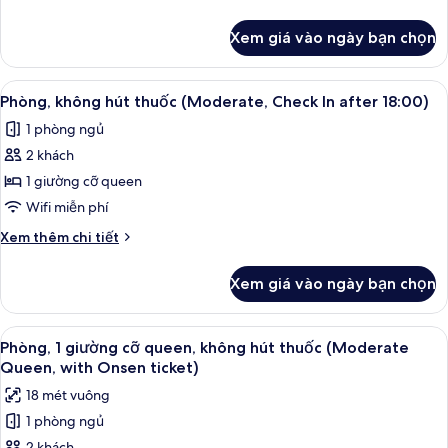
không
tiết
hút
khác
Xem giá vào ngày bạn chọn
của
thuốc
Phòng,
(C/I
1
Xem
Chăn bông, két bảo mật tại phòng, 
after
4
giường
Phòng, không hút thuốc (Moderate, Check In after 18:00)
tất
cỡ
18:00,
1 phòng ngủ
queen,
cả
with
không
2 khách
ảnh
Onsen
hút
Phòng,
1 giường cỡ queen
Ticket)
thuốc
không
(C/I
Wifi miễn phí
after
hút
Chi
Xem thêm chi tiết
18:00,
thuốc
tiết
with
(Moderate,
khác
Onsen
Xem giá vào ngày bạn chọn
của
Check
Ticket)
Phòng,
In
không
Xem
Chăn bông, két bảo mật tại phòng, 
after
4
hút
Phòng, 1 giường cỡ queen, không hút thuốc (Moderate
tất
thuốc
18:00)
Queen, with Onsen ticket)
(Moderate,
cả
18 mét vuông
Check
ảnh
In
1 phòng ngủ
Phòng,
after
2 khách