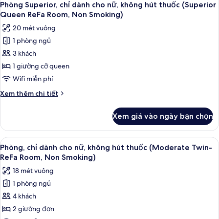
(Extra
3
giường
Phòng Superior, chỉ dành cho nữ, không hút thuốc (Superior
tất
Bed)
đơn
Queen ReFa Room, Non Smoking)
Superior,
cả
20 mét vuông
không
ảnh
hút
1 phòng ngủ
Phòng
thuốc
3 khách
Superior,
(Extra
Bed)
chỉ
1 giường cỡ queen
dành
Wifi miễn phí
cho
Chi
Xem thêm chi tiết
nữ,
tiết
không
khác
Xem giá vào ngày bạn chọn
của
hút
Phòng
thuốc
Superior,
Xem
Chăn bông, két bảo mật tại phòng, 
(Superior
2
chỉ
Phòng, chỉ dành cho nữ, không hút thuốc (Moderate Twin-
tất
dành
Queen
ReFa Room, Non Smoking)
cho
cả
ReFa
18 mét vuông
nữ,
ảnh
Room,
không
1 phòng ngủ
Phòng,
Non
hút
4 khách
chỉ
thuốc
Smoking)
(Superior
dành
2 giường đơn
Queen