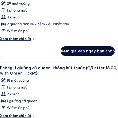
cả
29 mét vuông
with
ảnh
Onsen
1 phòng ngủ
Twin
ticket
4 khách
Room
with
2 giường đơn và 2 nệm kiểu Nhật đơn
Tatami
Wifi miễn phí
Area,
Chi
Xem thêm chi tiết
Non
tiết
Smoking
khác
Xem giá vào ngày bạn chọn
của
with
Twin
Onsen
Room
Xem
Chăn bông, két bảo mật tại phòng, 
ticket
4
with
Phòng, 1 giường cỡ queen, không hút thuốc (C/I after 18:00,
tất
Tatami
with Onsen Ticket)
Area,
cả
18 mét vuông
Non
ảnh
Smoking
1 phòng ngủ
Phòng,
with
2 khách
1
Onsen
ticket
giường
1 giường cỡ queen
cỡ
Wifi miễn phí
queen,
Chi
Xem thêm chi tiết