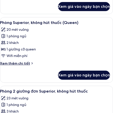
Tatami
khác
Xem giá vào ngày bạn chọn
của
Area)
Phòng,
không
Xem
Chăn bông, két bảo mật tại phòng, 
2
hút
Phòng Superior, không hút thuốc (Queen)
tất
thuốc
20 mét vuông
(with
cả
Tatami
1 phòng ngủ
ảnh
Area)
Phòng
2 khách
Superior,
1 giường cỡ queen
không
Wifi miễn phí
hút
Chi
Xem thêm chi tiết
thuốc
tiết
(Queen)
khác
Xem giá vào ngày bạn chọn
của
Phòng
Superior,
Xem
Chăn bông, két bảo mật tại phòng, 
2
không
Phòng 2 giường đơn Superior, không hút thuốc
tất
hút
23 mét vuông
thuốc
cả
(Queen)
1 phòng ngủ
ảnh
Phòng
3 khách