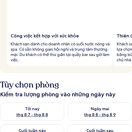
Công việc kết hợp với sức khỏe
Thiên 
Khách sạn dành cho doanh nhân có suối nước nóng và
Khách sạ
spa. Có sẵn không gian hội nghị và trung tâm thương
lựa chọ
mại. Du khách có thể thư giãn tại quầy bar sau giờ làm
bằng bữ
việc.
chủ nhà
Tùy chọn phòng
Kiểm tra lượng phòng vào những ngày này
Kiểm tra lượng phòng tối nay từ thg 8 7 - thg 8 8
Kiểm tra lượng phòng ngày mai
Tối nay
Ngày mai
thg 8 7 - thg 8 8
thg 8 8 - thg 8 9
Kiểm tra lượng phòng cuối tuần này từ thg 8 7 - thg 8 9
Kiểm tra lượng phòng cuối tuần
Cuối tuần này
Cuối tuần sau