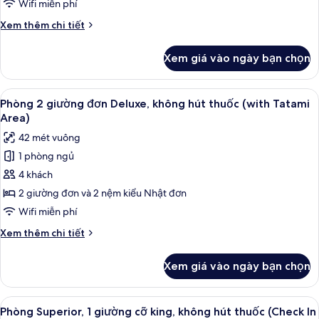
cho
Wifi miễn phí
ReFa
nữ,
Room,
Chi
Xem thêm chi tiết
không
Non
tiết
Smoking)
hút
khác
Xem giá vào ngày bạn chọn
của
thuốc
Phòng,
(Moderate
chỉ
Xem
Chăn bông, két bảo mật tại phòng, 
Twin-
4
dành
Phòng 2 giường đơn Deluxe, không hút thuốc (with Tatami
tất
cho
ReFa
Area)
nữ,
cả
Room,
42 mét vuông
không
ảnh
Non
hút
1 phòng ngủ
Phòng
Smoking)
thuốc
4 khách
2
(Moderate
Twin-
giường
2 giường đơn và 2 nệm kiểu Nhật đơn
ReFa
đơn
Wifi miễn phí
Room,
Deluxe,
Non
Chi
Xem thêm chi tiết
không
Smoking)
tiết
hút
khác
Xem giá vào ngày bạn chọn
của
thuốc
Phòng
(with
2
Xem
Chăn bông, két bảo mật tại phòng, 
Tatami
2
giường
Phòng Superior, 1 giường cỡ king, không hút thuốc (Check In