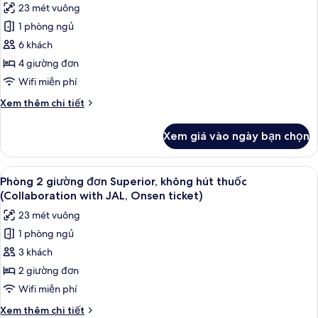
Onsen
23 mét vuông
không
ảnh
ticket)
hút
1 phòng ngủ
Phòng
thuốc
6 khách
2
(Extra
Bed,
giường
4 giường đơn
with
đơn
Wifi miễn phí
Onsen
Superior,
ticket)
Chi
Xem thêm chi tiết
không
tiết
hút
khác
Xem giá vào ngày bạn chọn
của
thuốc
Phòng
(Extrabed,
2
Xem
Phòng 2 giường đơn Superior, không h
w/
5
giường
Phòng 2 giường đơn Superior, không hút thuốc
tất
đơn
Onsen
(Collaboration with JAL, Onsen ticket)
Superior,
cả
ticket,
23 mét vuông
không
ảnh
adjoining)
hút
1 phòng ngủ
Phòng
thuốc
3 khách
2
(Extrabed,
w/
giường
2 giường đơn
Onsen
đơn
Wifi miễn phí
ticket,
Superior,
adjoining)
Chi
Xem thêm chi tiết