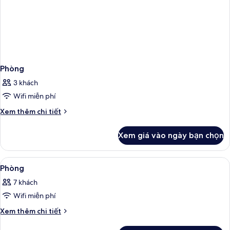
Phòng
3 khách
Wifi miễn phí
Chi
Xem thêm chi tiết
tiết
khác
Xem giá vào ngày bạn chọn
của
Phòng
Xem
Sơ đồ bố cục
1
Phòng
tất
7 khách
cả
Wifi miễn phí
ảnh
Phòng
Chi
Xem thêm chi tiết
tiết
khác