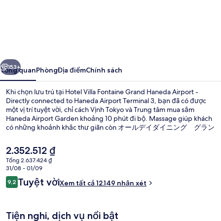
Hotel
Villa
Fontaine
Grand
ước
Tiếp
Haneda
153+
Tổng quan
Phòng
Địa điểm
Chính sách
Airport
Khi chọn lưu trú tại Hotel Villa Fontaine Grand Haneda Airport -
-
Directly connected to Haneda Airport Terminal 3, bạn đã có được
một vị trí tuyệt vời, chỉ cách Vịnh Tokyo và Trung tâm mua sắm
Directly
Haneda Airport Garden khoảng 10 phút đi bộ. Massage giúp khách
connected
có những khoảnh khắc thư giãn còn オールデイダイニング グラン
ドエール, một trong 2 nhà hàng, sẽ mang đến bữa sáng, bữa trưa
to
và bữa tối ngon miệng. Trung tâm thể thao và quán bar/khu lounge
Giá
2.352.512 ₫
Haneda
là các tiện nghi nổi bật khác. Giường thoải mái và nhân viên nhiệt
hiện
Tổng 2.637.424 ₫
tình là những điều ghi dấu ấn trong lòng du khách. Dịch vụ giao
tại
Airport
31/08 - 01/09
thông công cộng ở rất gần: chỉ cách Nhà ga Sân bay Haneda 3 12
Ngoại thất
là
Nhận
phút đi bộ.
Tuyệt vời
Terminal
9,2
Xem tất cả 12.149 nhận xét
2.352.512 ₫
9,2 trên 10,
xét
3
Tiện nghi, dịch vụ nổi bật