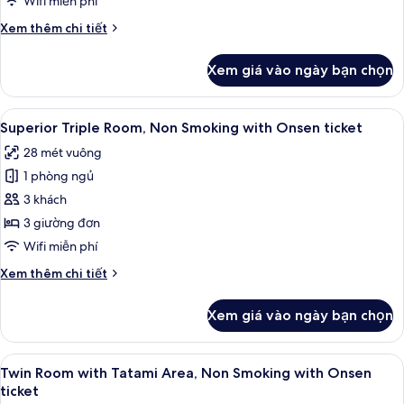
Wifi miễn phí
In
Smoking
after
Chi
Xem thêm chi tiết
with
18:00)
tiết
Onsen
khác
Xem giá vào ngày bạn chọn
của
ticket
Family
Room,
Xem
Chăn bông, két bảo mật tại phòng, 
2
Non
Superior Triple Room, Non Smoking with Onsen ticket
tất
Smoking
28 mét vuông
with
cả
Onsen
1 phòng ngủ
ảnh
ticket
Superior
3 khách
Triple
3 giường đơn
Room,
Wifi miễn phí
Non
Chi
Xem thêm chi tiết
Smoking
tiết
with
khác
Xem giá vào ngày bạn chọn
của
Onsen
Superior
ticket
Triple
Xem
Chăn bông, két bảo mật tại phòng, 
4
Room,
Twin Room with Tatami Area, Non Smoking with Onsen
tất
Non
ticket
Smoking