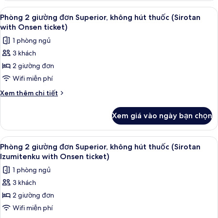
(with
2
Xem
Phòng 2 giường đơn Superior, không h
Tatami
4
giường
Phòng 2 giường đơn Superior, không hút thuốc (Sirotan
tất
đơn
Area,
with Onsen ticket)
Deluxe,
cả
with
1 phòng ngủ
không
ảnh
Onsen
hút
3 khách
Phòng
ticket)
thuốc
2 giường đơn
2
(with
Tatami
giường
Wifi miễn phí
Area,
đơn
Chi
Xem thêm chi tiết
with
Superior,
tiết
Onsen
khác
không
ticket)
Xem giá vào ngày bạn chọn
của
hút
Phòng
thuốc
2
Xem
Phòng 2 giường đơn Superior, không h
2
(Sirotan
giường
Phòng 2 giường đơn Superior, không hút thuốc (Sirotan
tất
đơn
with
Izumitenku with Onsen ticket)
Superior,
cả
Onsen
1 phòng ngủ
không
ảnh
ticket)
hút
3 khách
Phòng
thuốc
2 giường đơn
2
(Sirotan
with
giường
Wifi miễn phí
Onsen