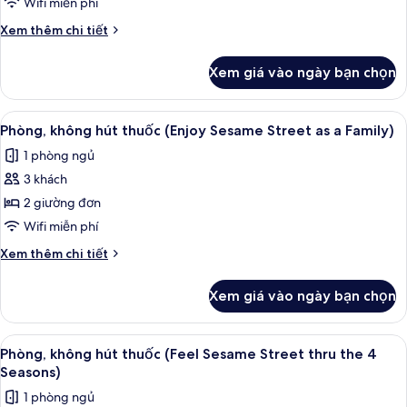
không
Onsen
Wifi miễn phí
Ticket)
hút
Chi
Xem thêm chi tiết
thuốc
tiết
(Run
khác
Xem giá vào ngày bạn chọn
của
of
Phòng,
House,
không
Xem
Phòng, không hút thuốc (Enjoy Sesame
Single
2
hút
Phòng, không hút thuốc (Enjoy Sesame Street as a Family)
tất
thuốc
Occupancy)
1 phòng ngủ
(Run
cả
of
3 khách
ảnh
House,
Phòng,
2 giường đơn
Single
không
Occupancy)
Wifi miễn phí
hút
Chi
Xem thêm chi tiết
thuốc
tiết
(Enjoy
khác
Xem giá vào ngày bạn chọn
của
Sesame
Phòng,
Street
không
Xem
Phòng, không hút thuốc (Feel Sesame 
as
2
hút
Phòng, không hút thuốc (Feel Sesame Street thru the 4
tất
thuốc
a
Seasons)
(Enjoy
cả
Family)
1 phòng ngủ
Sesame
ảnh