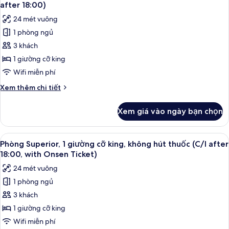
tất
đơn
Area)
after 18:00)
Deluxe,
cả
24 mét vuông
không
ảnh
hút
1 phòng ngủ
Phòng
thuốc
3 khách
Superior,
(with
Tatami
1
1 giường cỡ king
Area)
giường
Wifi miễn phí
cỡ
Chi
Xem thêm chi tiết
king,
tiết
không
khác
Xem giá vào ngày bạn chọn
của
hút
Phòng
thuốc
Superior,
Xem
Chăn bông, két bảo mật tại phòng, 
(Check
2
1
Phòng Superior, 1 giường cỡ king, không hút thuốc (C/I after
tất
giường
In
18:00, with Onsen Ticket)
cỡ
cả
after
24 mét vuông
king,
ảnh
18:00)
không
1 phòng ngủ
Phòng
hút
3 khách
Superior,
thuốc
(Check
1
1 giường cỡ king
In
giường
Wifi miễn phí
after