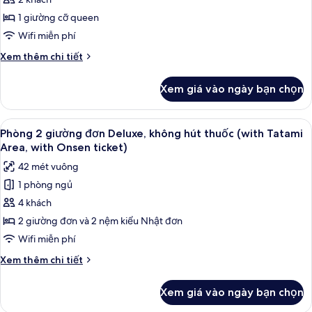
1
18:00)
giường
1 giường cỡ queen
cỡ
Wifi miễn phí
queen,
Chi
Xem thêm chi tiết
không
tiết
hút
khác
Xem giá vào ngày bạn chọn
của
thuốc
Phòng,
(Moderate
1
Xem
Chăn bông, két bảo mật tại phòng, 
Queen,
4
giường
Phòng 2 giường đơn Deluxe, không hút thuốc (with Tatami
tất
cỡ
with
Area, with Onsen ticket)
queen,
cả
Onsen
42 mét vuông
không
ảnh
ticket)
hút
1 phòng ngủ
Phòng
thuốc
4 khách
2
(Moderate
Queen,
giường
2 giường đơn và 2 nệm kiểu Nhật đơn
with
đơn
Wifi miễn phí
Onsen
Deluxe,
ticket)
Chi
Xem thêm chi tiết
không
tiết
hút
khác
Xem giá vào ngày bạn chọn
của
thuốc
Phòng