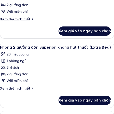
2
2 giường đơn
giường
Wifi miễn phí
đơn
Chi
Xem thêm chi tiết
Superior,
tiết
không
khác
Xem giá vào ngày bạn chọn
của
hút
Phòng
thuốc
2
Xem
Chăn bông, két bảo mật tại phòng, 
2
giường
Phòng 2 giường đơn Superior, không hút thuốc (Extra Bed)
tất
đơn
23 mét vuông
Superior,
cả
không
1 phòng ngủ
ảnh
hút
Phòng
3 khách
thuốc
2
2 giường đơn
giường
Wifi miễn phí
đơn
Chi
Xem thêm chi tiết
Superior,
tiết
không
khác
Xem giá vào ngày bạn chọn
của
hút
Phòng
thuốc
2
Xem
Chăn bông, két bảo mật tại phòng, 