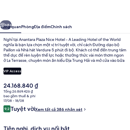
Plaza
Nice
Hotel
ước
Tiếp
-
68+
Tổng quan
Phòng
Địa điểm
Chính sách
A
Nghỉ tại Anantara Plaza Nice Hotel - A Leading Hotel of the World
Leading
nghĩa là bạn lựa chọn một vị trí tuyệt vời, chỉ cách Đường dạo bộ
Paillon và Nhà hát Verdure 5 phút đi bộ. Khách có thể đến trung tâm
Hotel
thể dục để rèn luyện thể lực hoặc thưởng thức vài món thơm ngon
of
ở La Terrasse, chuyên món ăn kiểu Địa Trung Hải và mở cửa vào bữa
trưa và bữa tối. Khách sạn sang trọng này cũng được trang bị quán
the
bar/khu lounge, phòng xông hơi và tiệm/cửa hàng đồ ăn nhanh.
VIP Access
World
Nhân viên nhiệt tình và địa điểm là những điều được du khách đánh
giá cao. Nơi lưu trú nằm cách dịch vụ giao thông công cộng một
Giá
24.168.840 ₫
quãng đi bộ ngắn: cách Ga Massena Tramway 3 phút và Bến xe điện
Bar (trong khuôn viên)
hiện
Opera - Vieille Ville 6 phút.
Tổng 26.869.426 ₫
tại
bao gồm thuế & phí
là
17/08 - 18/08
24.168.840 ₫
Nhận
Tuyệt vời
9,2
Xem tất cả 386 nhận xét
9,2 trên 10,
xét
Tiện nghi, dịch vụ nổi bật