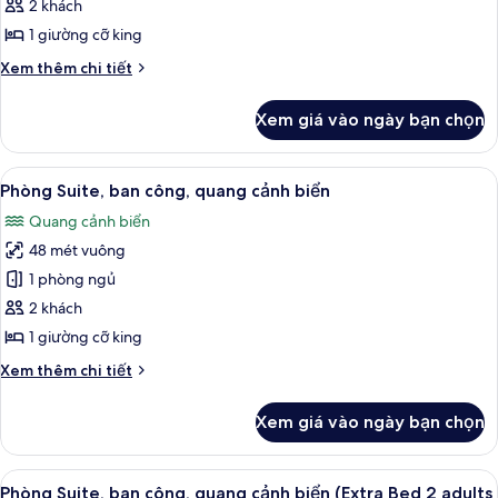
Junior,
2 khách
ban
1 giường cỡ king
công,
Chi
Xem thêm chi tiết
quang
tiết
cảnh
khác
Xem giá vào ngày bạn chọn
của
biển
Phòng
Junior,
Xem
Bộ đồ giường kháng dị ứng, minibar, b
4
ban
Phòng Suite, ban công, quang cảnh biển
tất
công,
Quang cảnh biển
quang
cả
cảnh
48 mét vuông
ảnh
biển
Phòng
1 phòng ngủ
Suite,
2 khách
ban
1 giường cỡ king
công,
Chi
Xem thêm chi tiết
quang
tiết
cảnh
khác
Xem giá vào ngày bạn chọn
của
biển
Phòng
Suite,
Xem
Bộ đồ giường kháng dị ứng, minibar, b
4
ban
Phòng Suite, ban công, quang cảnh biển (Extra Bed 2 adults