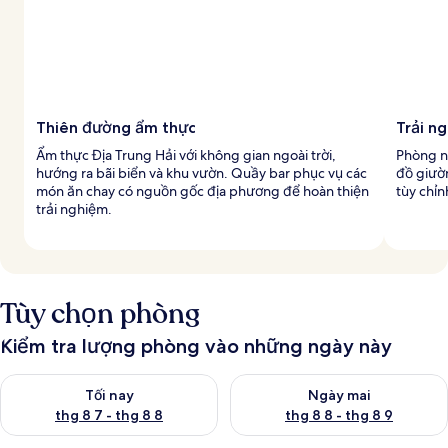
Thiên đường ẩm thực
Trải n
Ẩm thực Địa Trung Hải với không gian ngoài trời,
Phòng ng
hướng ra bãi biển và khu vườn. Quầy bar phục vụ các
đồ giườ
món ăn chay có nguồn gốc địa phương để hoàn thiện
tùy chỉn
trải nghiệm.
Tùy chọn phòng
Kiểm tra lượng phòng vào những ngày này
Kiểm tra lượng phòng tối nay từ thg 8 7 - thg 8 8
Kiểm tra lượng phòng ngày mai
Tối nay
Ngày mai
thg 8 7 - thg 8 8
thg 8 8 - thg 8 9