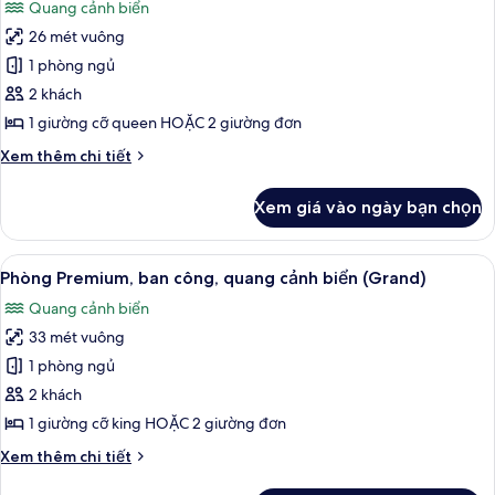
Quang cảnh biển
cảnh
cả
biển
26 mét vuông
ảnh
(Panoramic)
Phòng
1 phòng ngủ
Premium,
2 khách
ban
1 giường cỡ queen HOẶC 2 giường đơn
công,
Chi
Xem thêm chi tiết
quang
tiết
cảnh
khác
Xem giá vào ngày bạn chọn
của
biển
Phòng
Premium,
Xem
Bộ đồ giường kháng dị ứng, minibar, b
4
ban
Phòng Premium, ban công, quang cảnh biển (Grand)
tất
công,
Quang cảnh biển
quang
cả
cảnh
33 mét vuông
ảnh
biển
Phòng
1 phòng ngủ
Premium,
2 khách
ban
1 giường cỡ king HOẶC 2 giường đơn
công,
Chi
Xem thêm chi tiết
quang
tiết
cảnh
khác