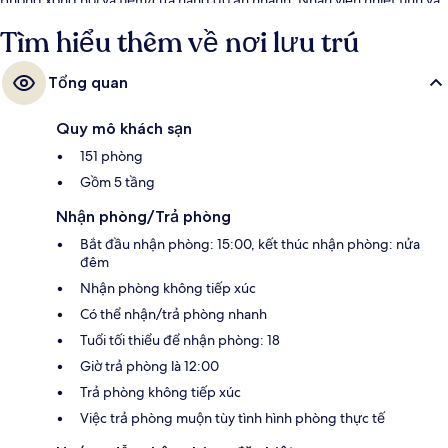
địa điểm là những điều được du khách đánh giá cao. Nơi lưu trú nằm
Tìm hiểu thêm về nơi lưu trú
cách dịch vụ giao thông công cộng một quãng đi bộ ngắn: cách Ga
Massena Tramway 3 phút và Bến xe điện Opera - Vieille Ville 6 phút.
Tổng quan
Quy mô khách sạn
151 phòng
Gồm 5 tầng
Nhận phòng/Trả phòng
Bắt đầu nhận phòng: 15:00, kết thúc nhận phòng: nửa
đêm
Nhận phòng không tiếp xúc
Có thể nhận/trả phòng nhanh
Tuổi tối thiểu để nhận phòng: 18
Giờ trả phòng là 12:00
Trả phòng không tiếp xúc
Việc trả phòng muộn tùy tình hình phòng thực tế