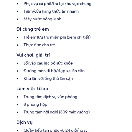
Phục vụ cà phê/trà tại khu vực chung
Tiệm/cửa hàng thức ăn nhanh
Máy nước nóng lạnh
Đi cùng trẻ em
Trẻ em lưu trú miễn phí (xem chi tiết)
Thực đơn cho trẻ
Vui chơi, giải trí
Lối vào câu lạc bộ sức khỏe
Đường mòn đi bộ/đạp xe lân cận
Khu lặn với ống thở lân cận
Làm việc từ xa
Trung tâm dịch vụ văn phòng
8 phòng họp
Trung tâm hội nghị (309 mét vuông)
Dịch vụ
Quầy tiếp tân phục vụ 24 giờ/ngày