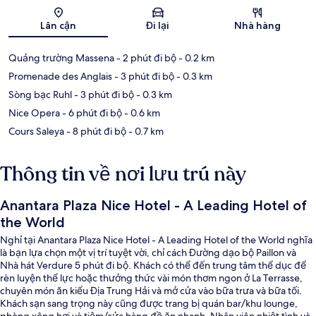
Bản đồ
Lân cận
Đi lại
Nhà hàng
Quảng trường Massena
- 2 phút đi bộ
- 0.2 km
Promenade des Anglais
- 3 phút đi bộ
- 0.3 km
Sòng bạc Ruhl
- 3 phút đi bộ
- 0.3 km
Nice Opera
- 6 phút đi bộ
- 0.6 km
Cours Saleya
- 8 phút đi bộ
- 0.7 km
Thông tin về nơi lưu trú này
Anantara Plaza Nice Hotel - A Leading Hotel of
the World
Nghỉ tại Anantara Plaza Nice Hotel - A Leading Hotel of the World nghĩa
là bạn lựa chọn một vị trí tuyệt vời, chỉ cách Đường dạo bộ Paillon và
Nhà hát Verdure 5 phút đi bộ. Khách có thể đến trung tâm thể dục để
rèn luyện thể lực hoặc thưởng thức vài món thơm ngon ở La Terrasse,
chuyên món ăn kiểu Địa Trung Hải và mở cửa vào bữa trưa và bữa tối.
Khách sạn sang trọng này cũng được trang bị quán bar/khu lounge,
phòng xông hơi và tiệm/cửa hàng đồ ăn nhanh. Nhân viên nhiệt tình và