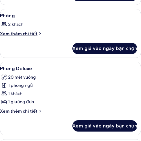
Phòng
Xem
Bộ đồ giường kháng dị ứng, minibar, b
12
Phòng
tất
2 khách
cả
ảnh
Chi
Xem thêm chi tiết
tiết
Phòng
khác
Xem giá vào ngày bạn chọn
của
Phòng
Xem
Phòng Deluxe | Bộ đồ giường kháng dị
4
Phòng Deluxe
tất
20 mét vuông
cả
1 phòng ngủ
ảnh
Phòng
1 khách
Deluxe
1 giường đơn
Chi
Xem thêm chi tiết
tiết
khác
Xem giá vào ngày bạn chọn
của
Phòng
Deluxe