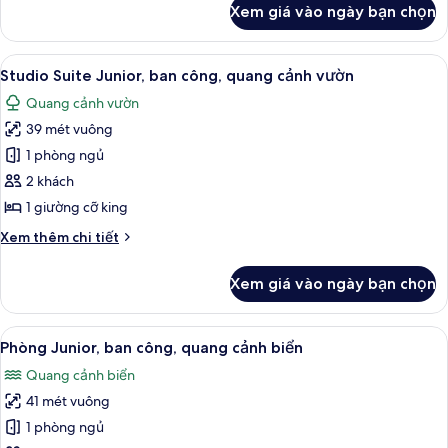
Xem giá vào ngày bạn chọn
của
biển
Phòng
(Grand)
Premium,
Xem
Studio Suite Junior, ban công, quang 
5
ban
Studio Suite Junior, ban công, quang cảnh vườn
tất
công,
Quang cảnh vườn
quang
cả
cảnh
39 mét vuông
ảnh
biển
Studio
1 phòng ngủ
(Grand)
Suite
2 khách
Junior,
1 giường cỡ king
ban
Chi
Xem thêm chi tiết
công,
tiết
quang
khác
Xem giá vào ngày bạn chọn
của
cảnh
Studio
vườn
Suite
Xem
Phòng Junior, ban công, quang cảnh b
4
Junior,
Phòng Junior, ban công, quang cảnh biển
tất
ban
Quang cảnh biển
công,
cả
quang
41 mét vuông
ảnh
cảnh
Phòng
1 phòng ngủ
vườn