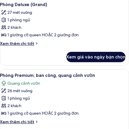
Xem
Phòng Deluxe (Grand) | Bộ đồ giường 
4
Phòng Deluxe (Grand)
tất
27 mét vuông
cả
1 phòng ngủ
ảnh
Phòng
2 khách
Deluxe
1 giường cỡ queen HOẶC 2 giường đơn
(Grand)
Chi
Xem thêm chi tiết
tiết
khác
Xem giá vào ngày bạn chọn
của
Phòng
Deluxe
Xem
Bộ đồ giường kháng dị ứng, minibar, b
4
(Grand)
Phòng Premium, ban công, quang cảnh vườn
tất
Quang cảnh vườn
cả
26 mét vuông
ảnh
Phòng
1 phòng ngủ
Premium,
2 khách
ban
1 giường cỡ queen HOẶC 2 giường đơn
công,
Chi
Xem thêm chi tiết
quang
tiết