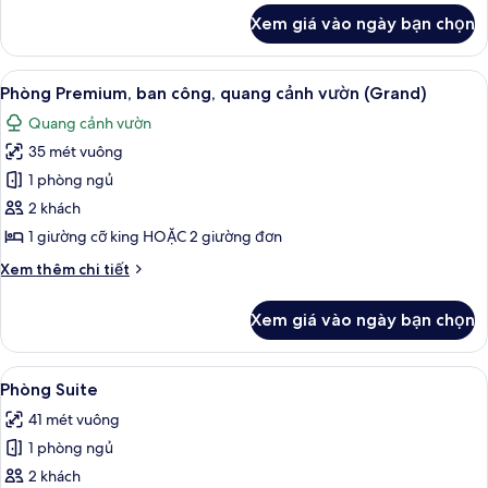
cảnh
khác
Xem giá vào ngày bạn chọn
của
vườn
Phòng
Premium,
Xem
Phòng Premium, ban công, quang cảnh 
5
ban
Phòng Premium, ban công, quang cảnh vườn (Grand)
tất
công,
Quang cảnh vườn
quang
cả
cảnh
35 mét vuông
ảnh
vườn
Phòng
1 phòng ngủ
Premium,
2 khách
ban
1 giường cỡ king HOẶC 2 giường đơn
công,
Chi
Xem thêm chi tiết
quang
tiết
cảnh
khác
Xem giá vào ngày bạn chọn
của
vườn
Phòng
(Grand)
Premium,
Xem
Phòng Suite | Bộ đồ giường kháng dị ứ
5
ban
Phòng Suite
tất
công,
41 mét vuông
quang
cả
cảnh
1 phòng ngủ
ảnh
vườn
Phòng
2 khách
(Grand)