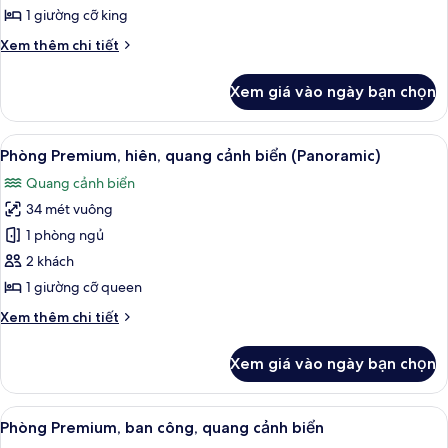
Suite
1 giường cỡ king
Chi
Xem thêm chi tiết
tiết
khác
Xem giá vào ngày bạn chọn
của
Phòng
Suite
Xem
Phòng Premium, hiên, quang cảnh biển
4
Phòng Premium, hiên, quang cảnh biển (Panoramic)
tất
Quang cảnh biển
cả
34 mét vuông
ảnh
Phòng
1 phòng ngủ
Premium,
2 khách
hiên,
1 giường cỡ queen
quang
Chi
Xem thêm chi tiết
cảnh
tiết
biển
khác
Xem giá vào ngày bạn chọn
của
(Panoramic)
Phòng
Premium,
Xem
Phòng Premium, ban công, quang cảnh 
4
hiên,
Phòng Premium, ban công, quang cảnh biển
tất
quang