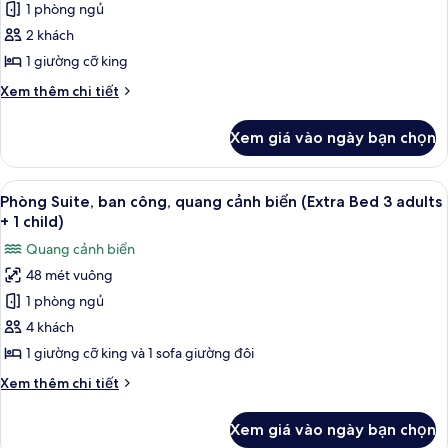
1 phòng ngủ
Suite
des
Anges)
có
2 khách
tầm
1 giường cỡ king
nhìn
Chi
Xem thêm chi tiết
toàn
tiết
cảnh,
khác
Xem giá vào ngày bạn chọn
của
quang
Phòng
cảnh
Suite
Xem
Bộ đồ giường kháng dị ứng, minibar, b
biển
4
có
Phòng Suite, ban công, quang cảnh biển (Extra Bed 3 adults
tất
tầm
(Albert
+ 1 child)
nhìn
cả
I)
Quang cảnh biển
toàn
ảnh
cảnh,
48 mét vuông
Phòng
quang
1 phòng ngủ
Suite,
cảnh
biển
ban
4 khách
(Albert
công,
1 giường cỡ king và 1 sofa giường đôi
I)
quang
Chi
Xem thêm chi tiết
cảnh
tiết
biển
khác
Xem giá vào ngày bạn chọn
của
(Extra