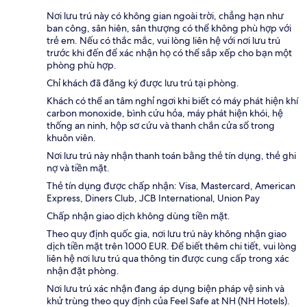
Nơi lưu trú này có không gian ngoài trời, chẳng hạn như
ban công, sân hiên, sân thượng có thể không phù hợp với
trẻ em. Nếu có thắc mắc, vui lòng liên hệ với nơi lưu trú
trước khi đến để xác nhận họ có thể sắp xếp cho bạn một
phòng phù hợp.
Chỉ khách đã đăng ký được lưu trú tại phòng.
Khách có thể an tâm nghỉ ngơi khi biết có máy phát hiện khí
carbon monoxide, bình cứu hỏa, máy phát hiện khói, hệ
thống an ninh, hộp sơ cứu và thanh chắn cửa sổ trong
khuôn viên.
Nơi lưu trú này nhận thanh toán bằng thẻ tín dụng, thẻ ghi
nợ và tiền mặt.
Thẻ tín dụng được chấp nhận: Visa, Mastercard, American
Express, Diners Club, JCB International, Union Pay
Chấp nhận giao dịch không dùng tiền mặt.
Theo quy định quốc gia, nơi lưu trú này không nhận giao
dịch tiền mặt trên 1000 EUR. Để biết thêm chi tiết, vui lòng
liên hệ nơi lưu trú qua thông tin được cung cấp trong xác
nhận đặt phòng.
Nơi lưu trú xác nhận đang áp dụng biện pháp vệ sinh và
khử trùng theo quy định của Feel Safe at NH (NH Hotels).