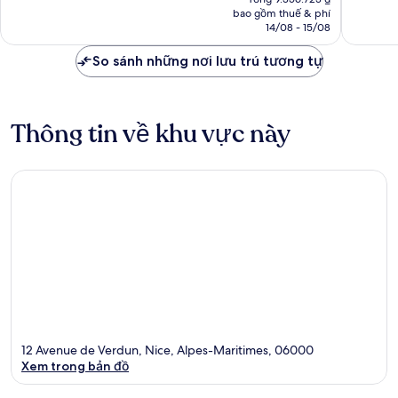
tại
nhận
nhận
bao gồm thuế & phí
là
14/08 - 15/08
xét
xét
8.314.741 ₫
So sánh những nơi lưu trú tương tự
Thông tin về khu vực này
12 Avenue de Verdun, Nice, Alpes-Maritimes, 06000
Xem trong bản đồ