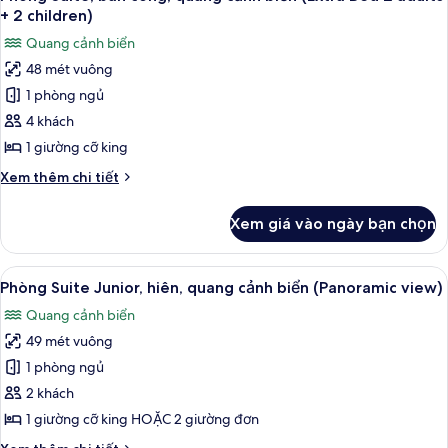
tất
công,
+ 2 children)
quang
cả
Quang cảnh biển
cảnh
ảnh
biển
48 mét vuông
Phòng
1 phòng ngủ
Suite,
ban
4 khách
công,
1 giường cỡ king
quang
Chi
Xem thêm chi tiết
cảnh
tiết
biển
khác
Xem giá vào ngày bạn chọn
của
(Extra
Phòng
Bed
Suite,
Xem
Phòng Suite Junior, hiên, quang cảnh 
2
4
ban
Phòng Suite Junior, hiên, quang cảnh biển (Panoramic view)
tất
công,
adults
Quang cảnh biển
quang
cả
+
cảnh
49 mét vuông
ảnh
2
biển
Phòng
1 phòng ngủ
children)
(Extra
Suite
Bed
2 khách
2
Junior,
1 giường cỡ king HOẶC 2 giường đơn
adults
hiên,
+
Chi