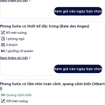
Xem thêm chi tiết
quang
2
tiết
cảnh
children)
khác
Xem giá vào ngày bạn chọn
của
biển
Phòng
(Panoramic
Suite
Xem
Phòng Suite có thiết kế đặc trưng (Ba
view)
4
Junior,
Phòng Suite có thiết kế đặc trưng (Baie des Anges)
tất
hiên,
80 mét vuông
quang
cả
cảnh
1 phòng ngủ
ảnh
biển
Phòng
2 khách
(Panoramic
Suite
view)
1 giường cỡ queen
có
Chi
Xem thêm chi tiết
thiết
tiết
kế
khác
Xem giá vào ngày bạn chọn
của
đặc
Phòng
trưng
Suite
Xem
Phòng Suite có tầm nhìn toàn cảnh, qu
(Baie
6
có
Phòng Suite có tầm nhìn toàn cảnh, quang cảnh biển (Albert
tất
thiết
des
I)
kế
cả
Anges)
Quang cảnh biển
đặc
ảnh
trưng
109 mét vuông
Phòng
(Baie