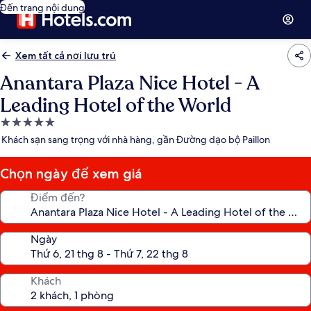
Đến trang nội dung
Xem tất cả nơi lưu trú
Anantara Plaza Nice Hotel - A
Leading Hotel of the World
Nơi
lưu
Khách sạn sang trọng với nhà hàng, gần Đường dạo bộ Paillon
trú
5.0
Chọn ngày để xem giá
sao
Điểm đến?
Ngày
Khách