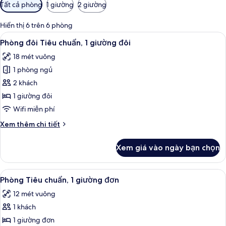
Bộ
Tất cả phòng
1 giường
2 giường
lọc
có
Hiển thị 6 trên 6 phòng
thể
Xem
Bàn, phòng cách âm, truy cập Intern
9
Phòng đôi Tiêu chuẩn, 1 giường đôi
dùng
tất
để
18 mét vuông
cả
lọc
1 phòng ngủ
ảnh
tìm
Phòng
2 khách
phòng
đôi
1 giường đôi
Tiêu
Wifi miễn phí
chuẩn,
Chi
Xem thêm chi tiết
1
tiết
giường
khác
Xem giá vào ngày bạn chọn
của
đôi
Phòng
đôi
Xem
Bàn, phòng cách âm, truy cập Intern
10
Tiêu
Phòng Tiêu chuẩn, 1 giường đơn
tất
chuẩn,
12 mét vuông
1
cả
giường
1 khách
ảnh
đôi
Phòng
1 giường đơn