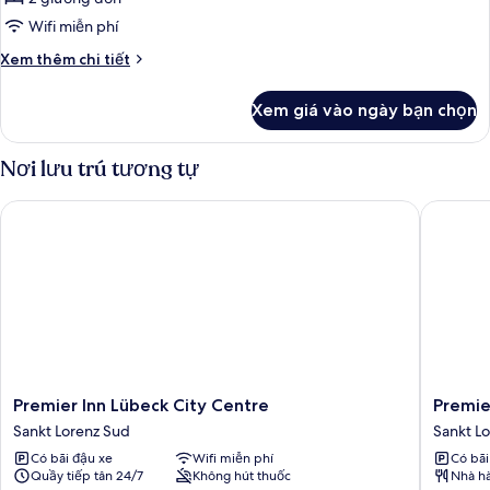
ảnh
Phòng
Wifi miễn phí
Tiêu
Chi
Xem thêm chi tiết
chuẩn,
tiết
khác
2
Xem giá vào ngày bạn chọn
của
giường
Phòng
đơn
Tiêu
Nơi lưu trú tương tự
chuẩn,
2
Premier Inn Lübeck City Centre
Premier 
giường
đơn
Premier
Premier
Premier Inn Lübeck City Centre
Premie
Inn
Inn
Sankt Lorenz Sud
Sankt L
Lübeck
Lübeck
Có bãi đậu xe
Wifi miễn phí
Có bãi
City
City
Quầy tiếp tân 24/7
Không hút thuốc
Nhà h
Centre
Stadtgr