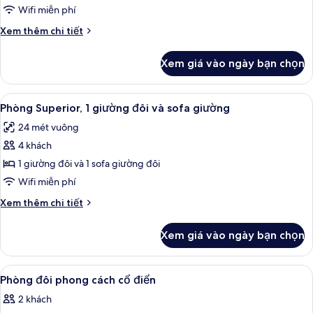
Tiêu
Wifi miễn phí
chuẩn,
Chi
Xem thêm chi tiết
1
tiết
giường
khác
Xem giá vào ngày bạn chọn
của
đơn
Phòng
Tiêu
Xem
Phòng Superior, 1 giường đôi và sofa 
10
chuẩn,
Phòng Superior, 1 giường đôi và sofa giường
tất
1
24 mét vuông
giường
cả
đơn
4 khách
ảnh
Phòng
1 giường đôi và 1 sofa giường đôi
Superior,
Wifi miễn phí
1
Chi
Xem thêm chi tiết
giường
tiết
đôi
khác
Xem giá vào ngày bạn chọn
của
và
Phòng
sofa
Superior,
Xem
Bàn, phòng cách âm, truy cập Intern
giường
10
1
Phòng đôi phong cách cổ điển
tất
giường
2 khách
đôi
cả