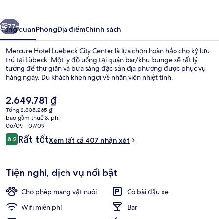
Luebeck
City
ước
Tiếp
Center
77+
Tổng quan
Phòng
Địa điểm
Chính sách
Mercure Hotel Luebeck City Center là lựa chọn hoàn hảo cho kỳ lưu
trú tại Lübeck. Một ly đồ uống tại quán bar/khu lounge sẽ rất lý
tưởng để thư giãn và bữa sáng đặc sản địa phương được phục vụ
hàng ngày. Du khách khen ngợi về nhân viên nhiệt tình.
Giá
2.649.781 ₫
hiện
Tổng 2.835.265 ₫
tại
bao gồm thuế & phí
là
06/09 - 07/09
Ngoại thất
2.649.781 ₫
Nhận
Rất tốt
8,2
Xem tất cả 407 nhận xét
8,2 trên 10,
xét
Tiện nghi, dịch vụ nổi bật
Cho phép mang vật nuôi
Có bãi đậu xe
Wifi miễn phí
Bar