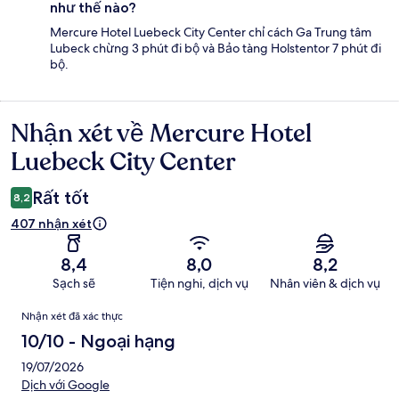
như thế nào?
Mercure Hotel Luebeck City Center chỉ cách Ga Trung tâm
Lubeck chừng 3 phút đi bộ và Bảo tàng Holstentor 7 phút đi
bộ.
Nhận xét về Mercure Hotel
Nhận
xét
Luebeck City Center
Rất tốt
8,2
407 nhận xét
8,4
8,0
8,2
Sạch sẽ
Tiện nghi, dịch vụ
Nhân viên & dịch vụ
Nhận
Nhận xét đã xác thực
xét
10/10 - Ngoại hạng
19/07/2026
Dịch với Google