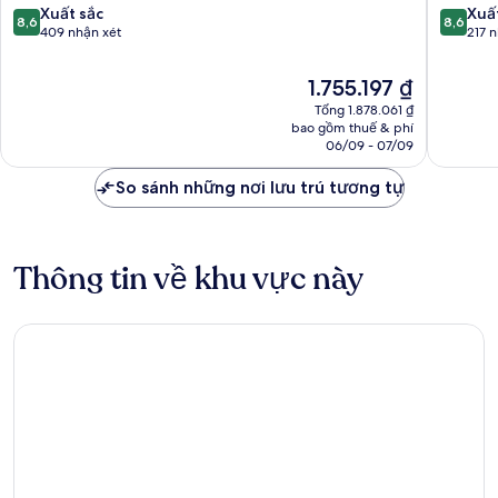
Sankt
Sankt
8.6
8.6
Xuất sắc
Xuấ
8,6
8,6
Lorenz
Lorenz
trên
trên
409 nhận xét
217 
Sud
Sud
10,
10,
Xuất
Xuất
Giá
1.755.197 ₫
sắc,
sắc,
hiện
Tổng 1.878.061 ₫
409
217
tại
bao gồm thuế & phí
nhận
nhận
là
06/09 - 07/09
xét
xét
1.755.197 ₫
So sánh những nơi lưu trú tương tự
Thông tin về khu vực này