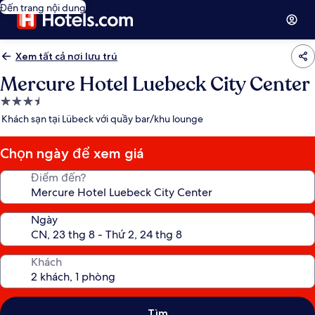
Đến trang nội dung
Xem tất cả nơi lưu trú
Mercure Hotel Luebeck City Center
Nơi
lưu
Khách sạn tại Lübeck với quầy bar/khu lounge
trú
3.5
Chọn ngày để xem giá
sao
Điểm đến?
Ngày
Khách
Tìm