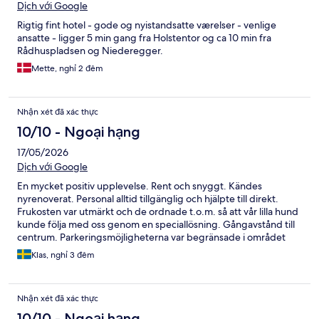
Dịch với Google
Rigtig fint hotel - gode og nyistandsatte værelser - venlige
ansatte - ligger 5 min gang fra Holstentor og ca 10 min fra
Rådhuspladsen og Niederegger.
Mette, nghỉ 2 đêm
Nhận xét đã xác thực
10/10 - Ngoại hạng
17/05/2026
Dịch với Google
En mycket positiv upplevelse. Rent och snyggt. Kändes
nyrenoverat. Personal alltid tillgänglig och hjälpte till direkt.
Frukosten var utmärkt och de ordnade t.o.m. så att vår lilla hund
kunde följa med oss genom en speciallösning. Gångavstånd till
centrum. Parkeringsmöjligheterna var begränsade i området
men vi hade tur som fick plats alldeles utanför entrén till hotellet.
Klas, nghỉ 3 đêm
Nhận xét đã xác thực
10/10 - Ngoại hạng