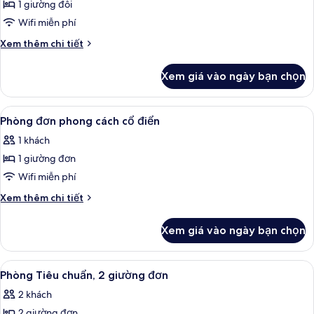
và
1 giường đôi
ảnh
sofa
Phòng
Wifi miễn phí
giường
đôi
Chi
Xem thêm chi tiết
phong
tiết
khác
cách
Xem giá vào ngày bạn chọn
của
cổ
Phòng
điển
đôi
Xem
Bàn, phòng cách âm, truy cập Intern
11
phong
Phòng đơn phong cách cổ điển
tất
cách
1 khách
cổ
cả
điển
1 giường đơn
ảnh
Phòng
Wifi miễn phí
đơn
Chi
Xem thêm chi tiết
phong
tiết
khác
cách
Xem giá vào ngày bạn chọn
của
cổ
Phòng
điển
đơn
Xem
Phòng Tiêu chuẩn, 2 giường đơn | Bàn
9
phong
Phòng Tiêu chuẩn, 2 giường đơn
tất
cách
2 khách
cổ
cả
điển
2 giường đơn