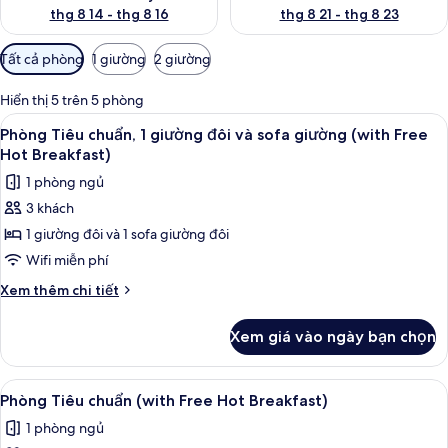
thg 8 14 - thg 8 16
thg 8 21 - thg 8 23
Bộ
Tất cả phòng
1 giường
2 giường
lọc
có
Hiển thị 5 trên 5 phòng
thể
Xem
Phòng Tiêu chuẩn, 1 giường đôi và sof
8
Phòng Tiêu chuẩn, 1 giường đôi và sofa giường (with Free
dùng
tất
Hot Breakfast)
để
cả
lọc
1 phòng ngủ
ảnh
tìm
3 khách
Phòng
phòng
1 giường đôi và 1 sofa giường đôi
Tiêu
chuẩn,
Wifi miễn phí
1
Chi
Xem thêm chi tiết
giường
tiết
khác
đôi
Xem giá vào ngày bạn chọn
của
và
Phòng
sofa
Tiêu
Xem
Phòng Tiêu chuẩn (with Free Hot Brea
4
giường
chuẩn,
Phòng Tiêu chuẩn (with Free Hot Breakfast)
tất
1
(with
1 phòng ngủ
giường
cả
Free