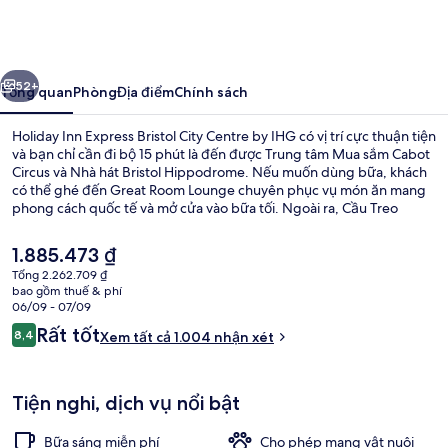
Inn
Express
Bristol
ước
Tiếp
City
52+
Tổng quan
Phòng
Địa điểm
Chính sách
Centre
Holiday Inn Express Bristol City Centre by IHG có vị trí cực thuận tiện
by
và bạn chỉ cần đi bộ 15 phút là đến được Trung tâm Mua sắm Cabot
Circus và Nhà hát Bristol Hippodrome. Nếu muốn dùng bữa, khách
IHG
có thể ghé đến Great Room Lounge chuyên phục vụ món ăn mang
phong cách quốc tế và mở cửa vào bữa tối. Ngoài ra, Cầu Treo
Clifton và Sân vận động Ashton Gate chỉ cách nơi lưu trú một quãng
đi xe ngắn. Nhân viên nhiệt tình và địa điểm là những điều được du
Giá
1.885.473 ₫
khách đánh giá cao.
hiện
Tổng 2.262.709 ₫
tại
bao gồm thuế & phí
Tiện nghi, dịch vụ nơi lưu trú
là
06/09 - 07/09
1.885.473 ₫
Nhận
Rất tốt
8,4
Xem tất cả 1.004 nhận xét
8,4 trên 10,
xét
Tiện nghi, dịch vụ nổi bật
Bữa sáng miễn phí
Cho phép mang vật nuôi