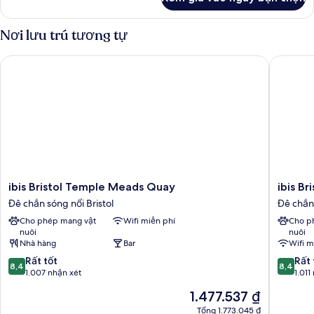
của
phù
Phòng
hợp
Tiêu
Nơi lưu trú tương tự
cho
chuẩn,
1
người
ibis Bristol Temple Meads Quay
ibis Bris
giường
khuyết
đôi,
tật
phù
hợp
(with
cho
Free
người
Hot
khuyết
Breakfast)
tật
(with
Free
ibis
ibis
ibis Bristol Temple Meads Quay
ibis Br
Hot
Bristol
Bristol
Đê chắn sóng nổi Bristol
Đê chắn 
Breakfast)
Temple
Centre
Cho phép mang vật
Wifi miễn phí
Cho p
Meads
Đê
nuôi
nuôi
Quay
chắn
Nhà hàng
Bar
Wifi m
Đê
sóng
8.4
8.4
chắn
Rất tốt
nổi
Rất 
8,4
8,4
trên
trên
sóng
1.007 nhận xét
Bristol
1.011
10,
10,
nổi
Giá
1.477.537 ₫
Rất
Rất
Bristol
hiện
tốt,
tốt,
Tổng 1.773.045 ₫