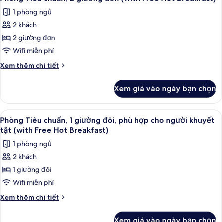
tất
1
Hot
1 phòng ngủ
giường
cả
Breakfast)
đôi
2 khách
ảnh
(with
Phòng
2 giường đơn
Free
Tiêu
Hot
Wifi miễn phí
Breakfast)
chuẩn,
Chi
Xem thêm chi tiết
2
tiết
giường
khác
Xem giá vào ngày bạn chọn
của
đơn
Phòng
(with
Tiêu
Xem
Phòng Tiêu chuẩn, 1 giường đôi, phù 
Free
5
chuẩn,
Phòng Tiêu chuẩn, 1 giường đôi, phù hợp cho người khuyết
tất
2
Hot
tật (with Free Hot Breakfast)
giường
cả
Breakfast)
1 phòng ngủ
đơn
ảnh
(with
2 khách
Phòng
Free
1 giường đôi
Tiêu
Hot
Breakfast)
chuẩn,
Wifi miễn phí
1
Chi
Xem thêm chi tiết
giường
tiết
khác
đôi,
Xem giá vào ngày bạn chọn