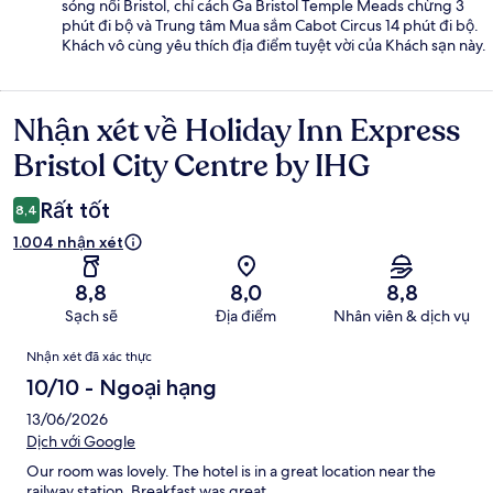
sóng nổi Bristol, chỉ cách Ga Bristol Temple Meads chừng 3
phút đi bộ và Trung tâm Mua sắm Cabot Circus 14 phút đi bộ.
Khách vô cùng yêu thích địa điểm tuyệt vời của Khách sạn này.
Nhận xét về Holiday Inn Express
Nhận
xét
Bristol City Centre by IHG
Rất tốt
8,4
1.004 nhận xét
8,8
8,0
8,8
Sạch sẽ
Địa điểm
Nhân viên & dịch vụ
Nhận
Nhận xét đã xác thực
xét
10/10 - Ngoại hạng
13/06/2026
Dịch với Google
Our room was lovely. The hotel is in a great location near the
railway station. Breakfast was great.