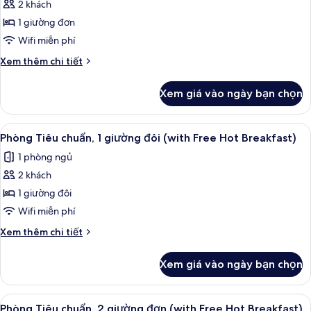
đôi
2 khách
ảnh
Hot
và
Phòng
1 giường đơn
sofa
Breakfast)
Tiêu
giường
Wifi miễn phí
(with
chuẩn
Chi
Xem thêm chi tiết
Free
(with
tiết
Hot
Free
khác
Breakfast)
Xem giá vào ngày bạn chọn
của
Hot
Phòng
Breakfast)
Tiêu
Xem
Bàn, khu vực làm việc phù hợp cho l
4
chuẩn
Phòng Tiêu chuẩn, 1 giường đôi (with Free Hot Breakfast)
tất
(with
1 phòng ngủ
Free
cả
Hot
2 khách
ảnh
Breakfast)
Phòng
1 giường đôi
Tiêu
Wifi miễn phí
chuẩn,
Chi
Xem thêm chi tiết
1
tiết
giường
khác
Xem giá vào ngày bạn chọn
của
đôi
Phòng
(with
Tiêu
Xem
Phòng Tiêu chuẩn, 2 giường đơn (with
Free
5
chuẩn,
Phòng Tiêu chuẩn, 2 giường đơn (with Free Hot Breakfast)