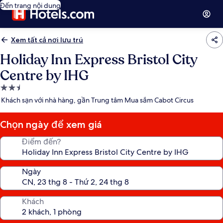
Đến trang nội dung
Xem tất cả nơi lưu trú
Holiday Inn Express Bristol City
Centre by IHG
Nơi
lưu
Khách sạn với nhà hàng, gần Trung tâm Mua sắm Cabot Circus
trú
2.5
Chọn ngày để xem giá
sao
Điểm đến?
Ngày
Khách