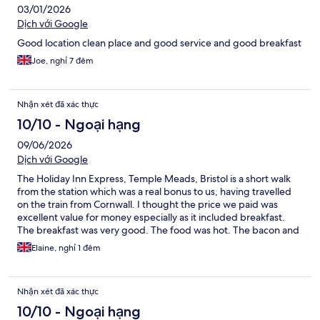
03/01/2026
Dịch với Google
Good location clean place and good service and good breakfast
Joe, nghỉ 7 đêm
Nhận xét đã xác thực
10/10 - Ngoại hạng
09/06/2026
Dịch với Google
The Holiday Inn Express, Temple Meads, Bristol is a short walk
from the station which was a real bonus to us, having travelled
on the train from Cornwall. I thought the price we paid was
excellent value for money especially as it included breakfast.
The breakfast was very good. The food was hot. The bacon and
sausages were extremely good and tasty. We were given late
Elaine, nghỉ 1 đêm
checkout which was very good for us as we were flying out to
Tenerife and our flight wasn't until 4pm. The staff were very
good especially Bethany on reception who was extremely
Nhận xét đã xác thực
helpful and friendly. We will definitely stay here again.
10/10 - Ngoại hạng