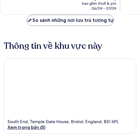
tại
bao gồm thuế & phí
1.007
1.011
là
06/09 - 07/09
nhận
nhận
1.477.537 ₫
xét
xét
So sánh những nơi lưu trú tương tự
Thông tin về khu vực này
South End, Temple Gate House, Bristol, England, BS1 6PL
Xem trong bản đồ