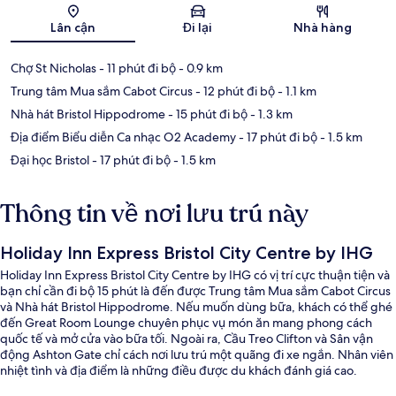
Bản đồ
Lân cận
Đi lại
Nhà hàng
Chợ St Nicholas
- 11 phút đi bộ
- 0.9 km
Trung tâm Mua sắm Cabot Circus
- 12 phút đi bộ
- 1.1 km
Nhà hát Bristol Hippodrome
- 15 phút đi bộ
- 1.3 km
Địa điểm Biểu diễn Ca nhạc O2 Academy
- 17 phút đi bộ
- 1.5 km
Đại học Bristol
- 17 phút đi bộ
- 1.5 km
Thông tin về nơi lưu trú này
Holiday Inn Express Bristol City Centre by IHG
Holiday Inn Express Bristol City Centre by IHG có vị trí cực thuận tiện và
bạn chỉ cần đi bộ 15 phút là đến được Trung tâm Mua sắm Cabot Circus
và Nhà hát Bristol Hippodrome. Nếu muốn dùng bữa, khách có thể ghé
đến Great Room Lounge chuyên phục vụ món ăn mang phong cách
quốc tế và mở cửa vào bữa tối. Ngoài ra, Cầu Treo Clifton và Sân vận
động Ashton Gate chỉ cách nơi lưu trú một quãng đi xe ngắn. Nhân viên
nhiệt tình và địa điểm là những điều được du khách đánh giá cao.