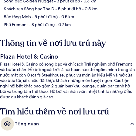
Sòng bạc Golden Nugget
- 3 phút đi bộ
- 0.3 km
Khách sạn Sòng bạc The D
- 5 phút đi bộ
- 0.5 km
Bảo tàng Mob
- 5 phút đi bộ
- 0.5 km
Phố Fremont
- 8 phút đi bộ
- 0.7 km
Thông tin về nơi lưu trú này
Plaza Hotel & Casino
Plaza Hotel & Casino có sòng bạc và chỉ cách Trải nghiệm phố Fremont
vài bước chân. Hồ bơi ngoài trời là nơi hoàn hảo để ngâm mình trong làn
nước mát còn Oscar's Steakhouse, phục vụ món ăn kiểu Mỹ và mở cửa
vào bữa tối, sẽ chiêu đãi thực khách những món tuyệt ngon. Các tiện
nghi nổi bật khác bao gồm 2 quán bar/khu lounge, quán bar cạnh hồ
bơi và trung tâm thể thao. Hồ bơi và nhân viên nhiệt tình là những điều
được du khách đánh giá cao.
Tìm hiểu thêm về nơi lưu trú
Tổng quan