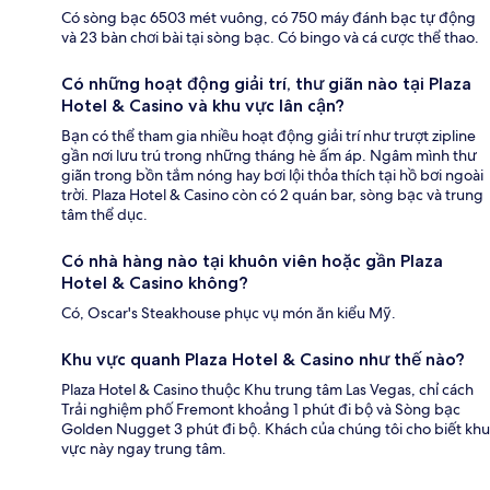
Có sòng bạc 6503 mét vuông, có 750 máy đánh bạc tự động
và 23 bàn chơi bài tại sòng bạc. Có bingo và cá cược thể thao.
Có những hoạt động giải trí, thư giãn nào tại Plaza
Hotel & Casino và khu vực lân cận?
Bạn có thể tham gia nhiều hoạt động giải trí như trượt zipline
gần nơi lưu trú trong những tháng hè ấm áp. Ngâm mình thư
giãn trong bồn tắm nóng hay bơi lội thỏa thích tại hồ bơi ngoài
trời. Plaza Hotel & Casino còn có 2 quán bar, sòng bạc và trung
tâm thể dục.
Có nhà hàng nào tại khuôn viên hoặc gần Plaza
Hotel & Casino không?
Có, Oscar's Steakhouse phục vụ món ăn kiểu Mỹ.
Khu vực quanh Plaza Hotel & Casino như thế nào?
Plaza Hotel & Casino thuộc Khu trung tâm Las Vegas, chỉ cách
Trải nghiệm phố Fremont khoảng 1 phút đi bộ và Sòng bạc
Golden Nugget 3 phút đi bộ. Khách của chúng tôi cho biết khu
vực này ngay trung tâm.