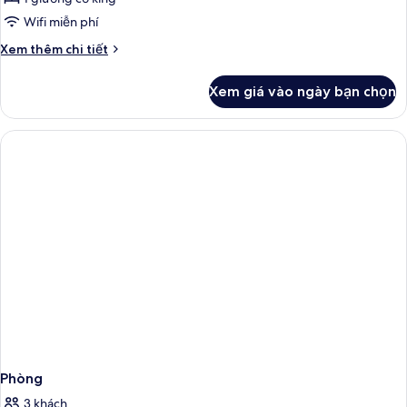
ảnh
Deluxe
Wifi miễn phí
King
Chi
Xem thêm chi tiết
Room
tiết
khác
Xem giá vào ngày bạn chọn
của
Deluxe
King
Room
Phòng
3 khách