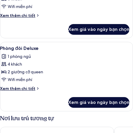
Wifi miễn phí
Chi
Xem thêm chi tiết
tiết
khác
Xem giá vào ngày bạn chọn
của
Phòng
Xem
Bộ đồ giường cao cấp, két bảo mật t
4
Phòng đôi Deluxe
tất
1 phòng ngủ
cả
4 khách
ảnh
Phòng
2 giường cỡ queen
đôi
Wifi miễn phí
Deluxe
Chi
Xem thêm chi tiết
tiết
khác
Xem giá vào ngày bạn chọn
của
Phòng
đôi
Nơi lưu trú tương tự
Deluxe
Golden Nugget Las Vegas Hotel & Casino
Downtow