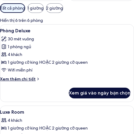
Bộ
Tất cả phòng
1 giường
2 giường
lọc
có
Hiển thị 6 trên 6 phòng
thể
Xem
Phòng Deluxe | Bộ đồ giường cao cấ
5
Phòng Deluxe
dùng
tất
để
30 mét vuông
cả
lọc
1 phòng ngủ
ảnh
tìm
Phòng
4 khách
phòng
Deluxe
1 giường cỡ king HOẶC 2 giường cỡ queen
Wifi miễn phí
Chi
Xem thêm chi tiết
tiết
khác
Xem giá vào ngày bạn chọn
của
Phòng
Deluxe
Xem
Bộ đồ giường cao cấp, két bảo mật t
3
Luxe Room
tất
4 khách
cả
1 giường cỡ king HOẶC 2 giường cỡ queen
ảnh