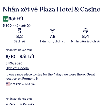
Nhận xét về Plaza Hotel & Casino
Nhận
xét
Rất tốt
8,2
5.390 nhận xét
8,2
7,8
8,4
Sạch sẽ
Tiện nghi, dịch vụ
Nhân viên & dịch vụ
Nhận
Nhận xét đã xác thực
xét
8/10 - Rất tốt
31/07/2026
Dịch với Google
It was a nice place to stay for the 4 days we were there. Great
location on Fremont St!
DESIREE, nghỉ 4 đêm
Nhận xét đã xác thực