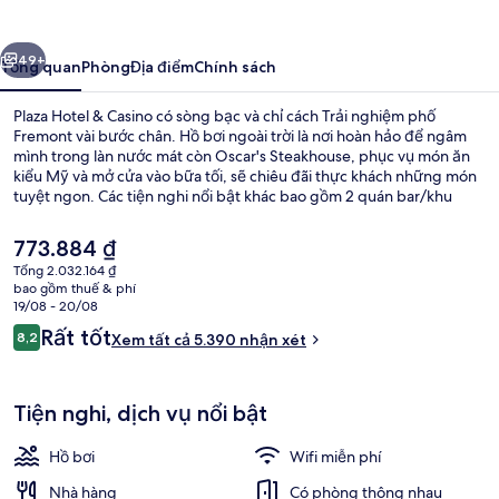
&
Casino
ước
Tiếp
49+
Tổng quan
Phòng
Địa điểm
Chính sách
Plaza Hotel & Casino có sòng bạc và chỉ cách Trải nghiệm phố
Fremont vài bước chân. Hồ bơi ngoài trời là nơi hoàn hảo để ngâm
mình trong làn nước mát còn Oscar's Steakhouse, phục vụ món ăn
kiểu Mỹ và mở cửa vào bữa tối, sẽ chiêu đãi thực khách những món
tuyệt ngon. Các tiện nghi nổi bật khác bao gồm 2 quán bar/khu
lounge, quán bar cạnh hồ bơi và trung tâm thể thao. Hồ bơi và nhân
viên nhiệt tình là những điều được du khách đánh giá cao.
Giá
773.884 ₫
hiện
Tổng 2.032.164 ₫
tại
bao gồm thuế & phí
Phục vụ bữa tối
là
19/08 - 20/08
773.884 ₫
Nhận
Rất tốt
8,2
Xem tất cả 5.390 nhận xét
8,2 trên 10,
xét
Tiện nghi, dịch vụ nổi bật
Hồ bơi
Wifi miễn phí
Nhà hàng
Có phòng thông nhau