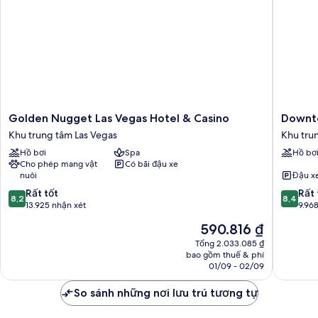
Golden
Downto
Golden Nugget Las Vegas Hotel & Casino
Downt
Nugget
Grand
Khu trung tâm Las Vegas
Khu tru
Las
Las
Hồ bơi
Spa
Hồ bơ
Vegas
Vegas
Cho phép mang vật
Có bãi đậu xe
Hotel
Khu
nuôi
Đậu x
&
trung
8.2
8.4
Casino
Rất tốt
tâm
Rất 
8,2
8,4
trên
trên
Khu
13.925 nhận xét
Las
9.96
10,
10,
trung
Vegas
Giá
590.816 ₫
Rất
Rất
tâm
hiện
tốt,
tốt,
Las
Tổng 2.033.085 ₫
tại
bao gồm thuế & phí
13.925
9.968
Vegas
là
01/09 - 02/09
nhận
nhận
590.816 ₫
xét
xét
So sánh những nơi lưu trú tương tự