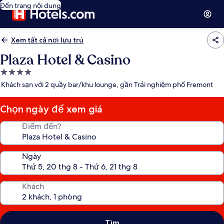
Đến trang nội dung
Xem tất cả nơi lưu trú
Plaza Hotel & Casino
Nơi
lưu
Khách sạn với 2 quầy bar/khu lounge, gần Trải nghiệm phố Fremont
trú
4.0
Chọn ngày để xem giá
sao
Điểm đến?
Ngày
Khách
Tìm