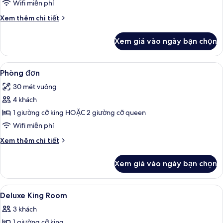
Luxe
Wifi miễn phí
Room
Chi
Xem thêm chi tiết
tiết
khác
Xem giá vào ngày bạn chọn
của
Luxe
Room
Xem
Phòng đơn | Bộ đồ giường cao cấp, 
6
Phòng đơn
tất
30 mét vuông
cả
4 khách
ảnh
Phòng
1 giường cỡ king HOẶC 2 giường cỡ queen
đơn
Wifi miễn phí
Chi
Xem thêm chi tiết
tiết
khác
Xem giá vào ngày bạn chọn
của
Phòng
đơn
Xem
Đồ dùng nhà tắm thân thiện với môi 
1
Deluxe King Room
tất
3 khách
cả
1 giường cỡ king