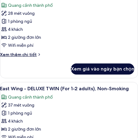
tất
bed
SUPERIOR
Quang cảnh thành phố
TWIN
cả
for
(For
28 mét vuông
ảnh
over
3
East
1 phòng ngủ
age
adults),
Wing
Non
of
4 khách
Smoking
-
7)
2 giường đơn lớn
(1
SUPERIOR
Wifi miễn phí
bed
TWIN
for
Chi
Xem thêm chi tiết
(For
over
tiết
age
1-
khác
of
Xem giá vào ngày bạn chọn
2
của
7)
East
adults),
Wing
Xem
Bộ đồ giường cao cấp, chăn bông, k
Non-
16
-
East Wing - DELUXE TWIN (For 1-2 adults), Non-Smoking
tất
Smoking
SUPERIOR
Quang cảnh thành phố
TWIN
cả
(For
37 mét vuông
ảnh
1-
East
1 phòng ngủ
2
Wing
adults),
4 khách
Non-
-
2 giường đơn lớn
Smoking
DELUXE
Wifi miễn phí