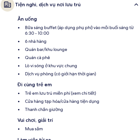
Tiện nghi, dịch vụ nơi lưu trú
Ăn uống
Bữa sáng buffet (áp dụng phụ phí) vào mỗi buổi sáng từ
6:30 - 10:00
6 nhà hàng
Quán bar/khu lounge
Quán cà phê
Lò vi sóng ở khu vực chung
Dịch vụ phòng (có giới hạn thời gian)
Đi cùng trẻ em
Trẻ em lưu trú miễn phí (xem chi tiết)
Cửa hàng tạp hóa/cửa hàng tiện dụng
Thanh chắn giường
Vui chơi, giải trí
Mua sắm
Làm việc từ xa