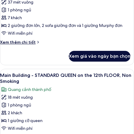
adults),
37 mét vuông
East
7)
Non
1 phòng ngủ
Wing
Smoking(1
bed
Family
7 khách
for
Room,
2 giường đơn lớn, 2 sofa giường đơn và 1 giường Murphy đơn
over
(For
age
Wifi miễn phí
5
of
Chi
Xem thêm chi tiết
7)
adults),
tiết
Non
khác
Xem giá vào ngày bạn chọn
của
Smoking(1
East
bed
Wing
Xem
Bộ đồ giường cao cấp, chăn bông, k
for
12
Family
Main Building - STANDARD QUEEN on the 12th FLOOR, Non
tất
over
Room,
Smoking
(For
cả
age
Quang cảnh thành phố
5
ảnh
of
adults),
18 mét vuông
Main
7)
Non
1 phòng ngủ
Building
Smoking(1
bed
-
2 khách
for
STANDARD
1 giường cỡ queen
over
QUEEN
age
Wifi miễn phí
on
of