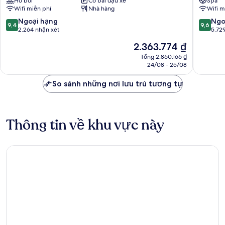
Hồ bơi
Có bãi đậu xe
Spa
Bunkyo
Prince
Wifi miễn phí
Nhà hàng
Wifi m
Hotel
Koto
9.4
9.6
Ngoại hạng
Ngo
9,4
9,6
trên
trên
2.264 nhận xét
5.72
10,
10,
Giá
2.363.774 ₫
Ngoại
Ngoại
hiện
hạng,
hạng,
Tổng 2.860.166 ₫
tại
24/08 - 25/08
2.264
5.729
là
nhận
nhận
2.363.774 ₫
So sánh những nơi lưu trú tương tự
xét
xét
Thông tin về khu vực này