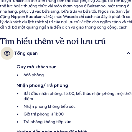
Tokyo. Khách có thể đến trung tâm thể dục phục vụ 24 giờ để rèn luyện
thể lực hoặc thưởng thức vài món thơm ngon ở Beltempo, một trong 6
nhà hàng, phục vụ vào bữa sáng, bữa trưa và bữa tối. Ngoài ra, Sân vận
động Nippon Budokan và Đại học Waseda chỉ cách nơi đây 5 phút đi xe.
Lý do khách du lịch thích vị trí của nơi lưu trú vì tiện cho ngắm cảnh và chỉ
cần đi bộ một quãng ngắn là đến dịch vụ giao thông công cộng, cách
Ga Kudanshita 7 phút và Ga Suidōbashi is 13 phút.
Tìm hiểu thêm về nơi lưu trú
Tổng quan
Quy mô khách sạn
666 phòng
Nhận phòng/Trả phòng
Bắt đầu nhận phòng: 15:00, kết thúc nhận phòng: mọi thời
điểm
Nhận phòng không tiếp xúc
Giờ trả phòng là 11:00
Trả phòng không tiếp xúc
Hướng dẫn nhận phòng đặc biệt