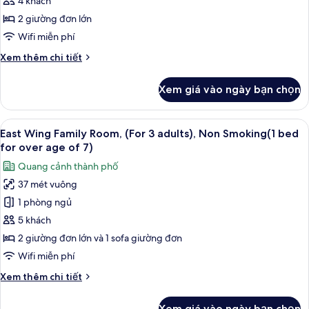
cho
4 khách
gia
2 giường đơn lớn
đình,
Wifi miễn phí
không
Chi
Xem thêm chi tiết
hút
tiết
thuốc
khác
Xem giá vào ngày bạn chọn
của
(East
Phòng
Wing,
dành
Xem
Bộ đồ giường cao cấp, chăn bông, k
For
16
cho
East Wing Family Room, (For 3 adults), Non Smoking(1 bed
tất
1-
gia
for over age of 7)
đình,
cả
2
Quang cảnh thành phố
không
ảnh
Adults)
hút
37 mét vuông
East
thuốc
1 phòng ngủ
Wing
(East
Wing,
Family
5 khách
For
Room,
2 giường đơn lớn và 1 sofa giường đơn
1-
(For
2
Wifi miễn phí
3
Adults)
Chi
Xem thêm chi tiết
adults),
tiết
Non
khác
Xem giá vào ngày bạn chọn