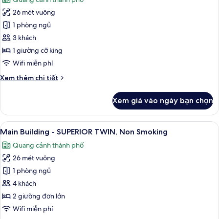
QUEEN,
cả
Non
26 mét vuông
ảnh
Smoking
Main
1 phòng ngủ
Building
3 khách
-
1 giường cỡ king
SUPERIOR
Wifi miễn phí
KING,
Chi
Xem thêm chi tiết
Non
tiết
Smoking
khác
Xem giá vào ngày bạn chọn
của
Main
Building
Xem
Bộ đồ giường cao cấp, chăn bông, k
18
-
Main Building - SUPERIOR TWIN, Non Smoking
tất
SUPERIOR
Quang cảnh thành phố
KING,
cả
Non
26 mét vuông
ảnh
Smoking
Main
1 phòng ngủ
Building
4 khách
-
2 giường đơn lớn
SUPERIOR
Wifi miễn phí
TWIN,