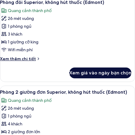
18
chuẩn,
Phòng đôi Superior, không hút thuốc (Edmont)
tất
không
Quang cảnh thành phố
hút
cả
thuốc
26 mét vuông
ảnh
(Edmont)
Phòng
1 phòng ngủ
đôi
3 khách
Superior,
1 giường cỡ king
không
Wifi miễn phí
hút
Chi
Xem thêm chi tiết
thuốc
tiết
(Edmont)
khác
Xem giá vào ngày bạn chọn
của
Phòng
đôi
Xem
Bộ đồ giường cao cấp, chăn bông, k
18
Superior,
Phòng 2 giường đơn Superior, không hút thuốc (Edmont)
tất
không
Quang cảnh thành phố
hút
cả
thuốc
26 mét vuông
ảnh
(Edmont)
Phòng
1 phòng ngủ
2
4 khách
giường
2 giường đơn lớn