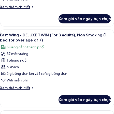
TWIN
Chi
Xem thêm chi tiết
(For
tiết
1-
khác
Xem giá vào ngày bạn chọn
2
của
East
adults),
Wing
Xem
Bộ đồ giường cao cấp, chăn bông, k
Non-
16
-
East Wing - DELUXE TWIN (For 3 adults), Non Smoking (1
tất
Smoking
DELUXE
bed for over age of 7)
TWIN
cả
Quang cảnh thành phố
(For
ảnh
1-
37 mét vuông
East
2
1 phòng ngủ
Wing
adults),
Non-
-
5 khách
Smoking
DELUXE
2 giường đơn lớn và 1 sofa giường đơn
TWIN
Wifi miễn phí
(For
Chi
Xem thêm chi tiết
3
tiết
adults),
khác
Xem giá vào ngày bạn chọn
của
Non
East
Smoking
Wing
Xem
Bộ đồ giường cao cấp, chăn bông, k