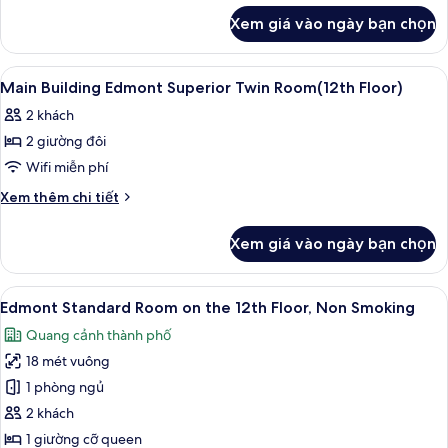
khác
Superior
Xem giá vào ngày bạn chọn
của
Double
Main
Room(12th
Building
Xem
Bộ đồ giường cao cấp, chăn bông, k
8
Floor)
Edmont
Main Building Edmont Superior Twin Room(12th Floor)
tất
Superior
2 khách
Double
cả
Room(12th
2 giường đôi
ảnh
Floor)
Main
Wifi miễn phí
Building
Chi
Xem thêm chi tiết
Edmont
tiết
khác
Superior
Xem giá vào ngày bạn chọn
của
Twin
Main
Room(12th
Building
Xem
Bộ đồ giường cao cấp, chăn bông, k
13
Floor)
Edmont
Edmont Standard Room on the 12th Floor, Non Smoking
tất
Superior
Quang cảnh thành phố
Twin
cả
Room(12th
18 mét vuông
ảnh
Floor)
Edmont
1 phòng ngủ
Standard
2 khách
Room
1 giường cỡ queen