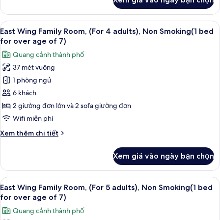
của
Smoking(1
East
bed
Wing
Xem
Bộ đồ giường cao cấp, chăn bông, k
for
16
Family
East Wing Family Room, (For 4 adults), Non Smoking(1 bed
tất
over
Room,
for over age of 7)
(For
cả
age
Quang cảnh thành phố
3
ảnh
of
adults),
37 mét vuông
East
7)
Non
1 phòng ngủ
Wing
Smoking(1
bed
Family
6 khách
for
Room,
2 giường đơn lớn và 2 sofa giường đơn
over
(For
age
Wifi miễn phí
4
of
Chi
Xem thêm chi tiết
7)
adults),
tiết
Non
khác
Xem giá vào ngày bạn chọn
của
Smoking(1
East
bed
Wing
Xem
Bộ đồ giường cao cấp, chăn bông, k
for
16
Family
East Wing Family Room, (For 5 adults), Non Smoking(1 bed
tất
over
Room,
for over age of 7)
(For
cả
age
Quang cảnh thành phố
4
ảnh
of