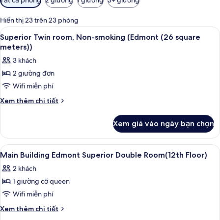
lọc
có
Hiển thị 23 trên 23 phòng
thể
Xem
Bộ đồ giường cao cấp, chăn bông, k
11
Superior Twin room, Non-smoking (Edmont (26 square
dùng
tất
meters))
để
cả
lọc
3 khách
ảnh
tìm
2 giường đơn
Superior
phòng
Wifi miễn phí
Twin
room,
Chi
Xem thêm chi tiết
tiết
Non-
khác
smoking
Xem giá vào ngày bạn chọn
của
(Edmont
Superior
(26
Twin
Xem
Bộ đồ giường cao cấp, chăn bông, k
8
room,
square
Main Building Edmont Superior Double Room(12th Floor)
tất
Non-
meters))
2 khách
smoking
cả
(Edmont
1 giường cỡ queen
ảnh
(26
Main
Wifi miễn phí
square
Building
meters))
Chi
Xem thêm chi tiết
Edmont
tiết