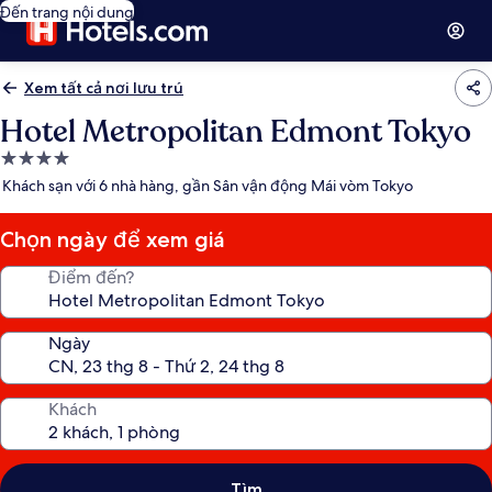
Đến trang nội dung
Xem tất cả nơi lưu trú
Hotel Metropolitan Edmont Tokyo
Nơi
lưu
Khách sạn với 6 nhà hàng, gần Sân vận động Mái vòm Tokyo
trú
4.0
Chọn ngày để xem giá
sao
Điểm đến?
Ngày
Khách
Tìm