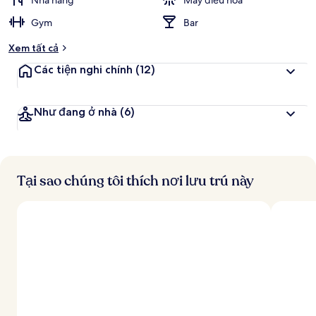
Nhà hàng
Máy điều hòa
h
Gym
Bar
đ
Xem tất cả
á
n
Các tiện nghi chính
(12)
h
g
Như đang ở nhà
(6)
i
á
c
a
o
Tại sao chúng tôi thích nơi lưu trú này
n
h
ấ
t