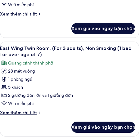
đơn
Wifi miễn phí
Superior,
Chi
Xem thêm chi tiết
không
tiết
hút
khác
Xem giá vào ngày bạn chọn
thuốc
của
Phòng
(Edmont)
2
Xem
Bộ đồ giường cao cấp, chăn bông, k
11
giường
East Wing Twin Room, (For 3 adults), Non Smoking (1 bed
tất
đơn
for over age of 7)
Superior,
cả
Quang cảnh thành phố
không
ảnh
hút
28 mét vuông
East
thuốc
1 phòng ngủ
Wing
(Edmont)
Twin
5 khách
Room,
2 giường đơn lớn và 1 giường đơn
(For
Wifi miễn phí
3
Chi
Xem thêm chi tiết
adults),
tiết
Non
khác
Xem giá vào ngày bạn chọn
của
Smoking
East
(1