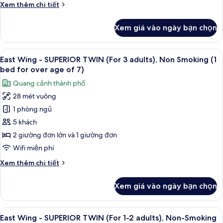
Chi
Xem thêm chi tiết
Non
tiết
Smoking
khác
Xem giá vào ngày bạn chọn
của
Main
Building
Xem
Bộ đồ giường cao cấp, chăn bông, k
11
-
East Wing - SUPERIOR TWIN (For 3 adults), Non Smoking (1
tất
SUPERIOR
bed for over age of 7)
TWIN,
cả
Quang cảnh thành phố
Non
ảnh
Smoking
28 mét vuông
East
1 phòng ngủ
Wing
-
5 khách
SUPERIOR
2 giường đơn lớn và 1 giường đơn
TWIN
Wifi miễn phí
(For
Chi
Xem thêm chi tiết
3
tiết
adults),
khác
Xem giá vào ngày bạn chọn
của
Non
East
Smoking
Wing
Xem
Bộ đồ giường cao cấp, chăn bông, k
(1
11
-
East Wing - SUPERIOR TWIN (For 1-2 adults), Non-Smoking