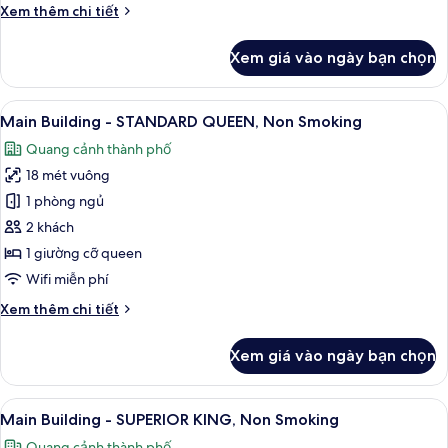
Chi
Xem thêm chi tiết
7)
the
tiết
12th
khác
Xem giá vào ngày bạn chọn
của
FLOOR,
Main
Non
Building
Xem
Bộ đồ giường cao cấp, chăn bông, k
Smoking
19
-
Main Building - STANDARD QUEEN, Non Smoking
tất
STANDARD
Quang cảnh thành phố
QUEEN
cả
on
18 mét vuông
ảnh
the
Main
1 phòng ngủ
12th
Building
FLOOR,
2 khách
Non
-
1 giường cỡ queen
Smoking
STANDARD
Wifi miễn phí
QUEEN,
Chi
Xem thêm chi tiết
Non
tiết
Smoking
khác
Xem giá vào ngày bạn chọn
của
Main
Building
Xem
Bộ đồ giường cao cấp, chăn bông, k
18
-
Main Building - SUPERIOR KING, Non Smoking
tất
STANDARD
Quang cảnh thành phố