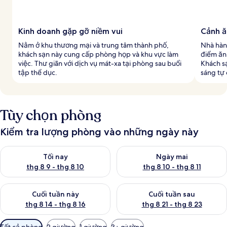
Kinh doanh gặp gỡ niềm vui
Cảnh ă
Nằm ở khu thương mại và trung tâm thành phố,
Nhà hàn
khách sạn này cung cấp phòng họp và khu vực làm
điểm ăn 
việc. Thư giãn với dịch vụ mát-xa tại phòng sau buổi
Khách s
tập thể dục.
sáng tự
Tùy chọn phòng
Kiểm tra lượng phòng vào những ngày này
Kiểm tra lượng phòng tối nay từ thg 8 9 - thg 8 10
Kiểm tra lượng phòng ngày mai 
Tối nay
Ngày mai
thg 8 9 - thg 8 10
thg 8 10 - thg 8 11
Kiểm tra lượng phòng cuối tuần này từ thg 8 14 - thg 8 16
Kiểm tra lượng phòng cuối tuần
Cuối tuần này
Cuối tuần sau
thg 8 14 - thg 8 16
thg 8 21 - thg 8 23
Bộ
Tất cả phòng
2 giường
1 giường
3+ giường