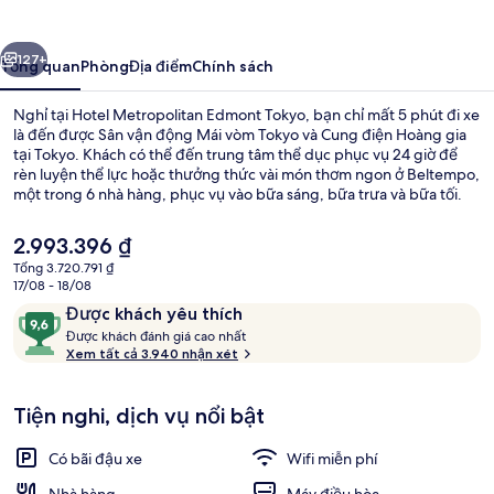
Edmont
Tokyo
ước
Tiếp
127+
Tổng quan
Phòng
Địa điểm
Chính sách
Nghỉ tại Hotel Metropolitan Edmont Tokyo, bạn chỉ mất 5 phút đi xe
là đến được Sân vận động Mái vòm Tokyo và Cung điện Hoàng gia
tại Tokyo. Khách có thể đến trung tâm thể dục phục vụ 24 giờ để
rèn luyện thể lực hoặc thưởng thức vài món thơm ngon ở Beltempo,
một trong 6 nhà hàng, phục vụ vào bữa sáng, bữa trưa và bữa tối.
Ngoài ra, Sân vận động Nippon Budokan và Đại học Waseda chỉ
cách nơi đây 5 phút đi xe. Lý do khách du lịch thích vị trí của nơi lưu
Giá
2.993.396 ₫
trú vì tiện cho ngắm cảnh và chỉ cần đi bộ một quãng ngắn là đến
hiện
Tổng 3.720.791 ₫
dịch vụ giao thông công cộng, cách Ga Kudanshita 7 phút và Ga
tại
17/08 - 18/08
Suidōbashi is 13 phút.
6 nhà hàng; phục vụ bữa sáng, bữa tr
là
Nhận
9,6
Được khách yêu thích
2.993.396 ₫
xét
Đ
trên
Được khách đánh giá cao nhất
ư
Xem tất cả 3.940 nhận xét
10,
ợ
Được
c
khách
Tiện nghi, dịch vụ nổi bật
yêu
k
thích
h
Có bãi đậu xe
Wifi miễn phí
á
c