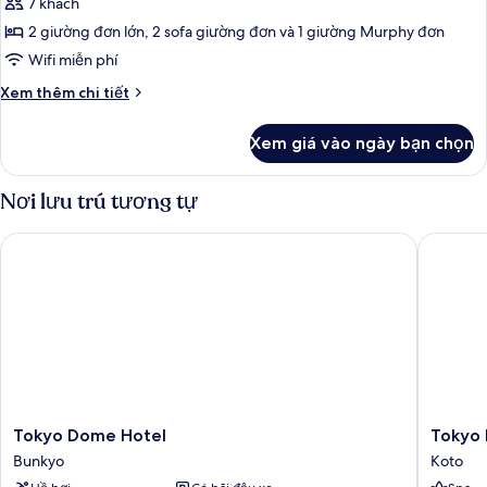
-
7 khách
7)
(1
DELUXE
2 giường đơn lớn, 2 sofa giường đơn và 1 giường Murphy đơn
bed
TWIN
for
Wifi miễn phí
(For
over
Chi
Xem thêm chi tiết
age
5
tiết
of
adults),
khác
7)
Xem giá vào ngày bạn chọn
của
Non
East
Smoking
Wing
Nơi lưu trú tương tự
(1
-
bed
DELUXE
Tokyo Dome Hotel
Tokyo Ba
TWIN
for
(For
over
5
age
adults),
Non
of
Smoking
7)
(1
bed
for
over
Tokyo
Tokyo
Tokyo Dome Hotel
Tokyo 
age
Dome
Bay
Bunkyo
Koto
of
Hotel
Shiomi
7)