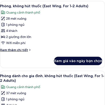
Wing
Xem
Bộ đồ giường cao cấp, chăn bông, k
bed
11
Twin
Phòng, không hút thuốc (East Wing, For 1-2 Adults)
tất
for
Room,
Quang cảnh thành phố
(For
cả
over
3
28 mét vuông
ảnh
age
adults),
Phòng,
1 phòng ngủ
of
Non
không
Smoking
7)
4 khách
(1
hút
2 giường đơn lớn
bed
thuốc
Wifi miễn phí
for
(East
over
Chi
Xem thêm chi tiết
Wing,
age
tiết
of
For
khác
7)
Xem giá vào ngày bạn chọn
1-
của
Phòng,
2
không
Xem
Bộ đồ giường cao cấp, chăn bông, k
Adults)
16
hút
Phòng dành cho gia đình, không hút thuốc (East Wing, For 1-
tất
thuốc
2 Adults)
(East
cả
Quang cảnh thành phố
Wing,
ảnh
For
37 mét vuông
Phòng
1-
1 phòng ngủ
dành
2
Adults)