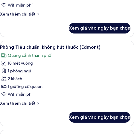
on
Wifi miễn phí
the
Chi
Xem thêm chi tiết
12th
tiết
Floor,
khác
Xem giá vào ngày bạn chọn
Non
của
Edmont
Smoking
Standard
Xem
Bộ đồ giường cao cấp, chăn bông, k
19
Room
Phòng Tiêu chuẩn, không hút thuốc (Edmont)
tất
on
Quang cảnh thành phố
the
cả
12th
18 mét vuông
ảnh
Floor,
Phòng
1 phòng ngủ
Non
Tiêu
Smoking
2 khách
chuẩn,
1 giường cỡ queen
không
Wifi miễn phí
hút
Chi
Xem thêm chi tiết
thuốc
tiết
(Edmont)
khác
Xem giá vào ngày bạn chọn
của
Phòng
Tiêu
Xem
Bộ đồ giường cao cấp, chăn bông, k