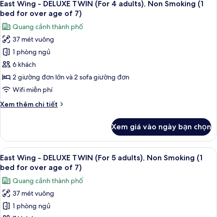
(1
16
-
East Wing - DELUXE TWIN (For 4 adults), Non Smoking (1
tất
bed
DELUXE
bed for over age of 7)
TWIN
cả
for
Quang cảnh thành phố
(For
ảnh
over
3
37 mét vuông
East
age
adults),
1 phòng ngủ
Wing
Non
of
Smoking
-
6 khách
7)
(1
DELUXE
2 giường đơn lớn và 2 sofa giường đơn
bed
TWIN
for
Wifi miễn phí
(For
over
Chi
Xem thêm chi tiết
age
4
tiết
of
adults),
khác
7)
Xem giá vào ngày bạn chọn
của
Non
East
Smoking
Wing
Xem
Bộ đồ giường cao cấp, chăn bông, k
(1
16
-
East Wing - DELUXE TWIN (For 5 adults), Non Smoking (1
tất
bed
DELUXE
bed for over age of 7)
TWIN
cả
for
Quang cảnh thành phố
(For
ảnh
over
4
37 mét vuông
East
age
adults),
1 phòng ngủ
Wing
Non
of
Smoking