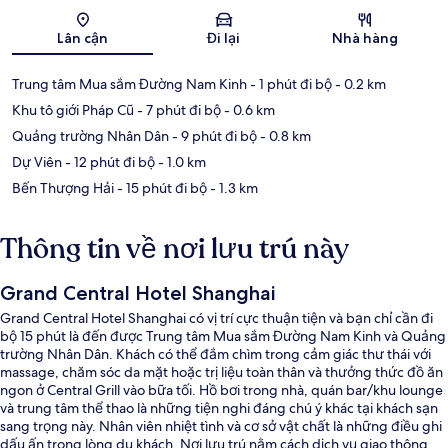
Bản đồ
Lân cận
Đi lại
Nhà hàng
Trung tâm Mua sắm Đường Nam Kinh
- 1 phút đi bộ
- 0.2 km
Khu tô giới Pháp Cũ
- 7 phút đi bộ
- 0.6 km
Quảng trường Nhân Dân
- 9 phút đi bộ
- 0.8 km
Dự Viên
- 12 phút đi bộ
- 1.0 km
Bến Thượng Hải
- 15 phút đi bộ
- 1.3 km
Thông tin về nơi lưu trú này
Grand Central Hotel Shanghai
Grand Central Hotel Shanghai có vị trí cực thuận tiện và bạn chỉ cần đi
bộ 15 phút là đến được Trung tâm Mua sắm Đường Nam Kinh và Quảng
trường Nhân Dân. Khách có thể đắm chìm trong cảm giác thư thái với
massage, chăm sóc da mặt hoặc trị liệu toàn thân và thưởng thức đồ ăn
ngon ở Central Grill vào bữa tối. Hồ bơi trong nhà, quán bar/khu lounge
và trung tâm thể thao là những tiện nghi đáng chú ý khác tại khách sạn
sang trọng này. Nhân viên nhiệt tình và cơ sở vật chất là những điều ghi
dấu ấn trong lòng du khách. Nơi lưu trú nằm cách dịch vụ giao thông