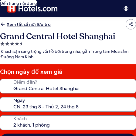
Đến trang nội dung
Xem tất cả nơi lưu trú
Grand Central Hotel Shanghai
Nơi
lưu
Khách sạn sang trọng với hồ bơi trong nhà, gần Trung tâm Mua sắm
trú
Đường Nam Kinh
4.5
sao
Chọn ngày để xem giá
Điểm đến?
Ngày
Khách