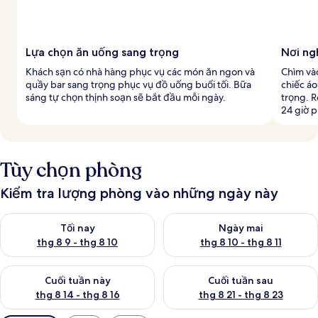
Lựa chọn ăn uống sang trọng
Nơi ng
Khách sạn có nhà hàng phục vụ các món ăn ngon và
Chìm và
quầy bar sang trọng phục vụ đồ uống buổi tối. Bữa
chiếc á
sáng tự chọn thịnh soạn sẽ bắt đầu mỗi ngày.
trọng. 
24 giờ 
Tùy chọn phòng
Kiểm tra lượng phòng vào những ngày này
Kiểm tra lượng phòng tối nay từ thg 8 9 - thg 8 10
Kiểm tra lượng phòng ngày mai 
Tối nay
Ngày mai
thg 8 9 - thg 8 10
thg 8 10 - thg 8 11
Kiểm tra lượng phòng cuối tuần này từ thg 8 14 - thg 8 16
Kiểm tra lượng phòng cuối tuần
Cuối tuần này
Cuối tuần sau
thg 8 14 - thg 8 16
thg 8 21 - thg 8 23