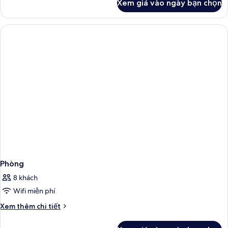
Xem giá vào ngày bạn chọn
của
Phòng
Deluxe
Phòng
8 khách
Wifi miễn phí
Chi
Xem thêm chi tiết
tiết
khác