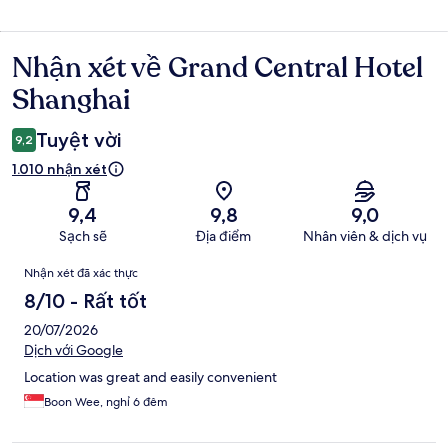
Nhận xét về Grand Central Hotel
Nhận
xét
Shanghai
Tuyệt vời
9,2
1.010 nhận xét
9,4
9,8
9,0
Sạch sẽ
Địa điểm
Nhân viên & dịch vụ
Nhận
Nhận xét đã xác thực
xét
8/10 - Rất tốt
20/07/2026
Dịch với Google
Location was great and easily convenient
Boon Wee, nghỉ 6 đêm