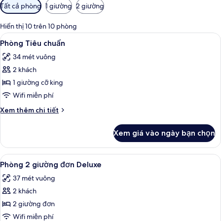
Bộ
Tất cả phòng
1 giường
2 giường
lọc
có
Hiển thị 10 trên 10 phòng
thể
Xem
Phòng Tiêu chuẩn | Chăn bông, miniba
6
Phòng Tiêu chuẩn
dùng
tất
để
34 mét vuông
cả
lọc
2 khách
ảnh
tìm
Phòng
1 giường cỡ king
phòng
Tiêu
Wifi miễn phí
chuẩn
Chi
Xem thêm chi tiết
tiết
khác
Xem giá vào ngày bạn chọn
của
Phòng
Tiêu
Xem
Phòng 2 giường đơn Deluxe | Chăn bô
6
chuẩn
Phòng 2 giường đơn Deluxe
tất
37 mét vuông
cả
2 khách
ảnh
Phòng
2 giường đơn
2
Wifi miễn phí