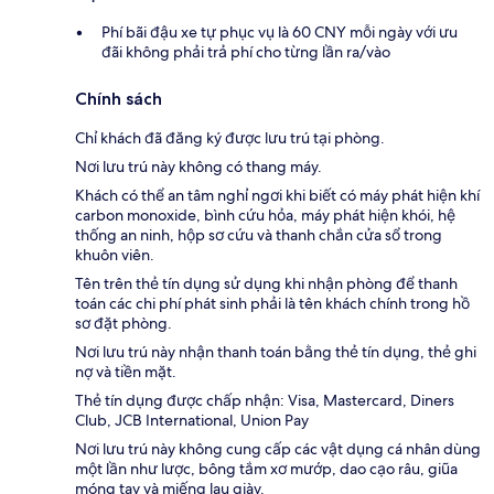
Phí bãi đậu xe tự phục vụ là 60 CNY mỗi ngày với ưu
đãi không phải trả phí cho từng lần ra/vào
Chính sách
Chỉ khách đã đăng ký được lưu trú tại phòng.
Nơi lưu trú này không có thang máy.
Khách có thể an tâm nghỉ ngơi khi biết có máy phát hiện khí
carbon monoxide, bình cứu hỏa, máy phát hiện khói, hệ
thống an ninh, hộp sơ cứu và thanh chắn cửa sổ trong
khuôn viên.
Tên trên thẻ tín dụng sử dụng khi nhận phòng để thanh
toán các chi phí phát sinh phải là tên khách chính trong hồ
sơ đặt phòng.
Nơi lưu trú này nhận thanh toán bằng thẻ tín dụng, thẻ ghi
nợ và tiền mặt.
Thẻ tín dụng được chấp nhận: Visa, Mastercard, Diners
Club, JCB International, Union Pay
Nơi lưu trú này không cung cấp các vật dụng cá nhân dùng
một lần như lược, bông tắm xơ mướp, dao cạo râu, giũa
móng tay và miếng lau giày.