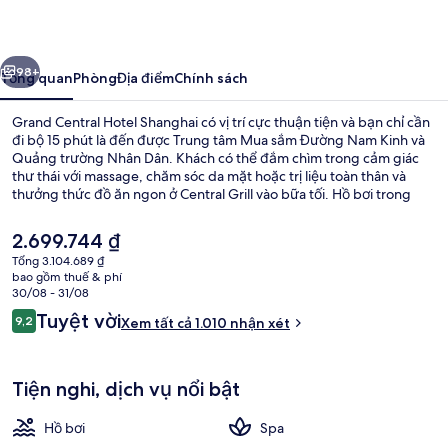
Hotel
Shanghai
ước
Tiếp
98+
Tổng quan
Phòng
Địa điểm
Chính sách
Grand Central Hotel Shanghai có vị trí cực thuận tiện và bạn chỉ cần
đi bộ 15 phút là đến được Trung tâm Mua sắm Đường Nam Kinh và
Quảng trường Nhân Dân. Khách có thể đắm chìm trong cảm giác
thư thái với massage, chăm sóc da mặt hoặc trị liệu toàn thân và
thưởng thức đồ ăn ngon ở Central Grill vào bữa tối. Hồ bơi trong
nhà, quán bar/khu lounge và trung tâm thể thao là những tiện nghi
đáng chú ý khác tại khách sạn sang trọng này. Nhân viên nhiệt tình
Giá
2.699.744 ₫
và cơ sở vật chất là những điều ghi dấu ấn trong lòng du khách. Nơi
hiện
Tổng 3.104.689 ₫
lưu trú nằm cách dịch vụ giao thông công cộng một quãng đi bộ
tại
bao gồm thuế & phí
ngắn: cách Ga Đường Đông Nam Kinh 7 phút và Ga Vườn Dự Viên 7
Khu sảnh
là
30/08 - 31/08
phút.
2.699.744 ₫
Nhận
Tuyệt vời
9,2
Xem tất cả 1.010 nhận xét
9,2 trên 10,
xét
Tiện nghi, dịch vụ nổi bật
Hồ bơi
Spa