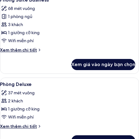
tất
68 mét vuông
cả
1 phòng ngủ
ảnh
Phòng
3 khách
Suite
1 giường cỡ king
Business
Wifi miễn phí
Chi
Xem thêm chi tiết
tiết
khác
Xem giá vào ngày bạn chọn
của
Phòng
Suite
Xem
Phòng Deluxe | Chăn bông, minibar, k
3
Business
Phòng Deluxe
tất
37 mét vuông
cả
2 khách
ảnh
Phòng
1 giường cỡ king
Deluxe
Wifi miễn phí
Chi
Xem thêm chi tiết
tiết
khác