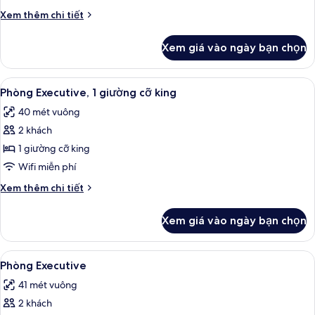
giường
Chi
Xem thêm chi tiết
đơn
tiết
Deluxe
khác
Xem giá vào ngày bạn chọn
của
Phòng
2
Xem
Phòng Executive, 1 giường cỡ king | 
6
giường
Phòng Executive, 1 giường cỡ king
tất
đơn
40 mét vuông
Deluxe
cả
2 khách
ảnh
Phòng
1 giường cỡ king
Executive,
Wifi miễn phí
1
Chi
Xem thêm chi tiết
giường
tiết
cỡ
khác
Xem giá vào ngày bạn chọn
của
king
Phòng
Executive,
Xem
Phòng Executive | Chăn bông, minibar
5
1
Phòng Executive
tất
giường
41 mét vuông
cỡ
cả
king
2 khách
ảnh