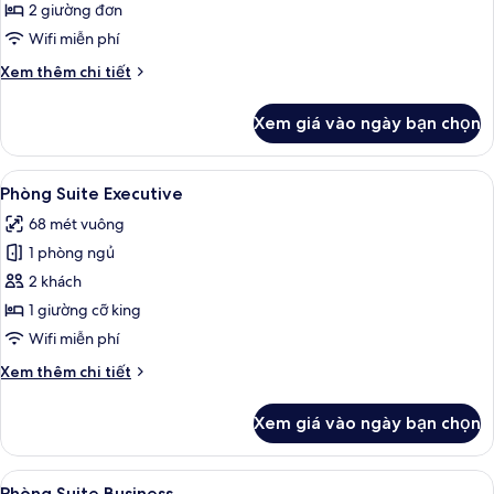
Phòng
2 giường đơn
Executive
Wifi miễn phí
Chi
Xem thêm chi tiết
tiết
khác
Xem giá vào ngày bạn chọn
của
Phòng
Executive
Xem
Phòng Suite Executive | Chăn bông, m
8
Phòng Suite Executive
tất
68 mét vuông
cả
1 phòng ngủ
ảnh
Phòng
2 khách
Suite
1 giường cỡ king
Executive
Wifi miễn phí
Chi
Xem thêm chi tiết
tiết
khác
Xem giá vào ngày bạn chọn
của
Phòng
Suite
Xem
Phòng Suite Business | Chăn bông, mi
5
Executive
Phòng Suite Business