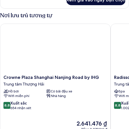
của
Phòng
Nơi lưu trú tương tự
Crowne Plaza Shanghai Nanjing Road by IHG
Radisson
Crowne
Radisso
Crowne Plaza Shanghai Nanjing Road by IHG
Radiss
Plaza
Collecti
Trung tâm Thượng Hải
Trung t
Shanghai
Hyland
Hồ bơi
Có bãi đậu xe
Spa
Nanjing
Shangha
Wifi miễn phí
Nhà hàng
Wifi m
Road
Trung
by
tâm
8.8
8.8
Xuất sắc
Xuấ
8,8
8,8
IHG
Thượng
trên
trên
654 nhận xét
1.00
Trung
Hải
10,
10,
tâm
Xuất
Xuất
Giá
2.641.476 ₫
Thượng
sắc,
sắc,
hiện
Hải
654
1.002