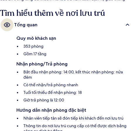
công cộng một quãng đi bộ ngắn: cách Ga Đường Đông Nam Kinh 7
phút và Ga Vườn Dự Viên 7 phút.
Tìm hiểu thêm về nơi lưu trú
Tổng quan
Quy mô khách sạn
353 phòng
Gồm 17 tầng
Nhận phòng/Trả phòng
Bắt đầu nhận phòng: 14:00, kết thúc nhận phòng: nửa
đêm
Có thể nhận/trả phòng nhanh
Tuổi tối thiểu để nhận phòng: 18
Giờ trả phòng là 12:00
Hướng dẫn nhận phòng đặc biệt
Nhân viên tiếp tân sẽ đón tiếp khi khách đến nơi lưu trú
Thông tin do nơi lưu trú cung cấp có thể được dịch bằng
công cụ dịch tự động