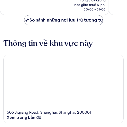
Tổng 3.079.961 ₫
tại
nhận
nhận
bao gồm thuế & phí
là
30/08 - 31/08
xét
xét
2.641.476 ₫
So sánh những nơi lưu trú tương tự
Thông tin về khu vực này
505 Jiujiang Road, Shanghai, Shanghai, 200001
Xem trong bản đồ