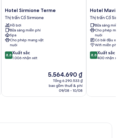
Hotel
Hotel
Hotel Sirmione Terme
Hotel Mavino
Sirmione
Mavino
Thị trấn Cổ Sirmione
Thị trấn Cổ Sirmione
Terme
Thị
Hồ bơi
Bữa sáng miễn phí
Thị
trấn
Bữa sáng miễn phí
Cho phép mang vật
trấn
Cổ
Spa
nuôi
Cổ
Sirmione
Cho phép mang vật
Có bãi đậu xe
Sirmione
nuôi
Wifi miễn phí
8.8
8.8
Xuất sắc
Xuất sắc
8,8
8,8
trên
trên
1.006 nhận xét
400 nhận xét
10,
10,
Xuất
Xuất
Giá
5.564.690 ₫
sắc,
sắc,
hiện
1.006
400
Tổng 6.290.533 ₫
tại
nhận
nhận
bao gồm thuế & phí
ba
là
l
09/08 - 10/08
xét
xét
5.564.690 ₫