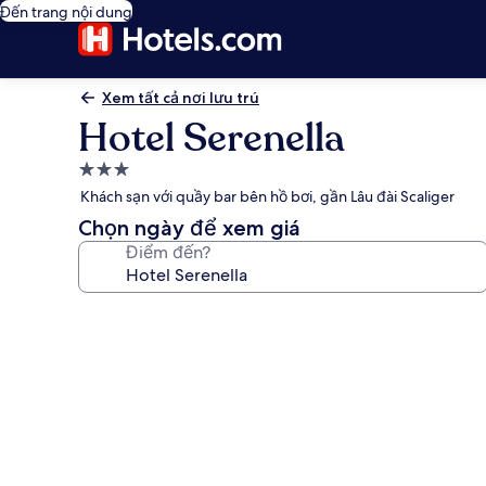
Đến trang nội dung
Xem tất cả nơi lưu trú
Hotel Serenella
Nơi
lưu
Khách sạn với quầy bar bên hồ bơi, gần Lâu đài Scaliger
trú
Chọn ngày để xem giá
3.0
Điểm đến?
sao
Thư
viện
ảnh
về
Hotel
Serenella