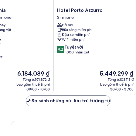
Hotel
nia
Hotel Porto Azzurro
Porto
irmione
Sirmione
Azzurro
bay
Hồ bơi
Sirmione
ng vật
Bữa sáng miễn phí
Đậu xe miễn phí
e
Wifi miễn phí
í
9.2
Tuyệt vời
9,2
trên
1.000 nhận xét
ét
10,
Tuyệt
vời,
Giá
Giá
6.184.089 ₫
5.449.299 ₫
1.000
hiện
hiện
nhận
Tổng 6.971.872 ₫
Tổng 6.103.113 ₫
tại
tại
bao gồm thuế & phí
bao gồm thuế & phí
xét
là
là
09/08 - 10/08
30/08 - 31/08
6.184.089 ₫
5.449.299 ₫
So sánh những nơi lưu trú tương tự