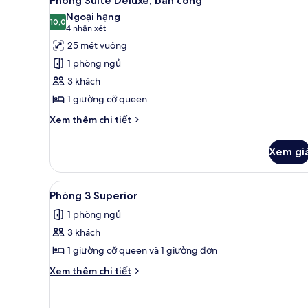
Phòng Suite Deluxe, ban công
ban
tất
2
Ngoại hạng
công
giường
cả
10,0
10,0 trên 10
(4
4 nhận xét
đơn
ảnh
nhận
25 mét vuông
tiện
Phòng
xét)
nghi
1 phòng ngủ
Suite
đơn
3 khách
giản,
Deluxe,
ban
1 giường cỡ queen
ban
công
công
Chi
Xem thêm chi tiết
tiết
khác
Xem gi
của
Phòng
Suite
Xem
Phòng 3 Superior | Chăn bông,
5
Deluxe,
Phòng 3 Superior
tất
ban
1 phòng ngủ
công
cả
3 khách
ảnh
Phòng
1 giường cỡ queen và 1 giường đơn
3
Chi
Xem thêm chi tiết
Superior
tiết
khác
của