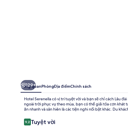
129+
Tổng quan
Phòng
Địa điểm
Chính sách
Hotel Serenella có vị trí tuyệt vời và bạn sẽ chỉ cách Lâu 
ngoài trời phục vụ theo mùa, bạn có thể giải tỏa cơn khát
ăn nhanh và sân hiên là các tiện nghi nổi bật khác. Du khác
Nhận
Tuyệt vời
9,2
9,2 trên 10,
xét