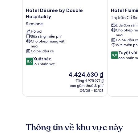
Hotel
Hotel
Hotel Désirée by Double
Hotel Flami
Désirée
Flaminia
Hospitality
Thị trấn Cổ S
by
Thị
Sirmione
Đưa đón sân 
Double
trấn
Cho phép ma
Hospitality
Hồ bơi
Cổ
nuôi
Bữa sáng miễn phí
Sirmione
Sirmione
Có bãi đậu x
Cho phép mang vật
Wifi miễn ph
nuôi
Có bãi đậu xe
9.0
Tuyệt vời
9,0
trên
665 nhận x
8.6
Xuất sắc
8,6
10,
trên
163 nhận xét
Tuyệt
10,
Giá
4.424.630 ₫
vời,
Xuất
hiện
665
sắc,
Tổng 4.975.977 ₫
tại
nhận
bao gồm thuế & phí
163
là
09/08 - 10/08
xét
nhận
4.424.630 ₫
xét
Thông tin về khu vực này