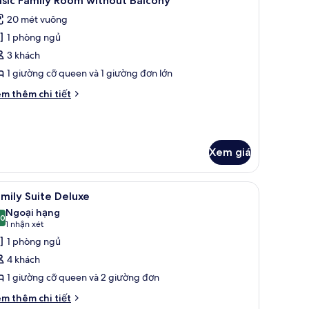
sic Family Room without Balcony
ất
ng
20 mét vuông
ả
1 phòng ngủ
nh
asic
3 khách
amily
1 giường cỡ queen và 1 giường đơn lớn
oom
i
m thêm chi tiết
ithout
́t
alcony
ác
a
sic
Xem giá
mily
oom
thout
, két bảo mật tại phòng, bàn, phòng cách âm
em
Family Suite Deluxe | Chăn bông, két bảo mật
lcony
4
mily Suite Deluxe
ất
Ngoại hạng
ả
,0
10,0 trên 10
(1
1 nhận xét
nh
nhận
1 phòng ngủ
amily
xét)
4 khách
uite
1 giường cỡ queen và 2 giường đơn
eluxe
i
m thêm chi tiết