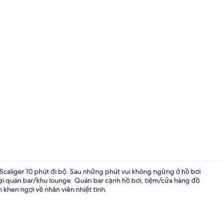
Nội thất
đài Scaliger 10 phút đi bộ. Sau những phút vui không ngừng ở hồ bơi
 tại quán bar/khu lounge. Quán bar cạnh hồ bơi, tiệm/cửa hàng đồ
h khen ngợi về nhân viên nhiệt tình.
Phòng đôi ho