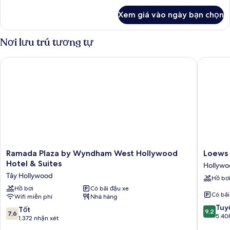
khác
City
Xem giá vào ngày bạn chọn
của
View
King
And
Suite
Nơi lưu trú tương tự
Balcony
With
City
Ramada Plaza by Wyndham West Hollywood Hotel & Suites
Loews H
View
And
Balcony
Ramada
Loews
Ramada Plaza by Wyndham West Hollywood
Loews 
Plaza
Hollywo
Hotel & Suites
Hollyw
by
Hotel
Tây Hollywood
Hồ bơ
Wyndham
Hollywo
West
Hồ bơi
Có bãi đậu xe
Có bãi
Wifi miễn phí
Nhà hàng
Hollywood
9.2
Hotel
Tuyệ
7.6
Tốt
9,2
7,6
trên
&
5.40
trên
1.372 nhận xét
10,
Suites
10,