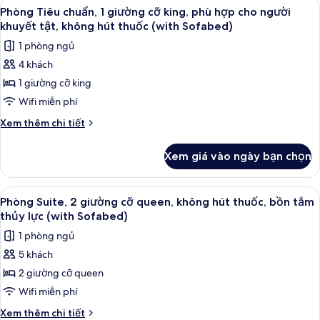
Xem
Phòng Tiêu chuẩn, 1 giường cỡ king, p
4
hợp
chuẩn,
Phòng Tiêu chuẩn, 1 giường cỡ king, phù hợp cho người
tất
2
cho
khuyết tật, không hút thuốc (with Sofabed)
giường
cả
người
1 phòng ngủ
cỡ
ảnh
khuyết
queen,
4 khách
Phòng
phù
tật,
1 giường cỡ king
Tiêu
hợp
bồn
cho
chuẩn,
Wifi miễn phí
tắm
người
1
Chi
Xem thêm chi tiết
khuyết
giường
tiết
tật,
khác
cỡ
bồn
Xem giá vào ngày bạn chọn
của
tắm
king,
Phòng
phù
Tiêu
Xem
Phòng Suite, 2 giường cỡ queen, không
5
hợp
chuẩn,
Phòng Suite, 2 giường cỡ queen, không hút thuốc, bồn tắm
tất
1
cho
thủy lực (with Sofabed)
giường
cả
người
1 phòng ngủ
cỡ
ảnh
khuyết
king,
5 khách
Phòng
phù
tật,
2 giường cỡ queen
Suite,
hợp
không
cho
2
Wifi miễn phí
hút
người
giường
Chi
Xem thêm chi tiết
thuốc
khuyết