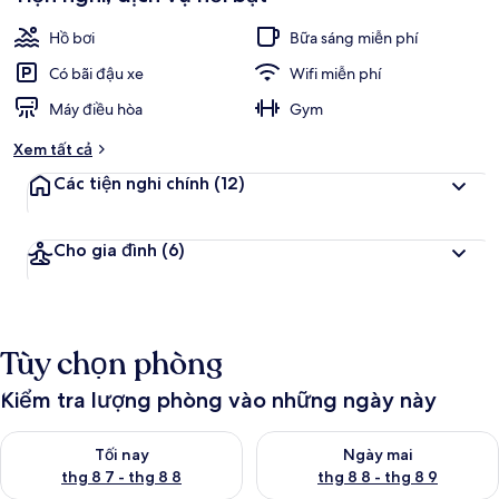
Hồ bơi
Bữa sáng miễn phí
Có bãi đậu xe
Wifi miễn phí
Máy điều hòa
Gym
Xem tất cả
Các tiện nghi chính
(12)
Cho gia đình
(6)
Tùy chọn phòng
Kiểm tra lượng phòng vào những ngày này
Kiểm tra lượng phòng tối nay từ thg 8 7 - thg 8 8
Kiểm tra lượng phòng ngày mai
Tối nay
Ngày mai
thg 8 7 - thg 8 8
thg 8 8 - thg 8 9