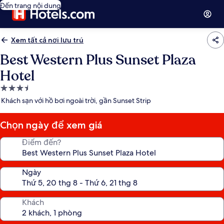
Đến trang nội dung
Xem tất cả nơi lưu trú
Best Western Plus Sunset Plaza
Hotel
Nơi
lưu
Khách sạn với hồ bơi ngoài trời, gần Sunset Strip
trú
3.5
Chọn ngày để xem giá
sao
Điểm đến?
Ngày
Khách