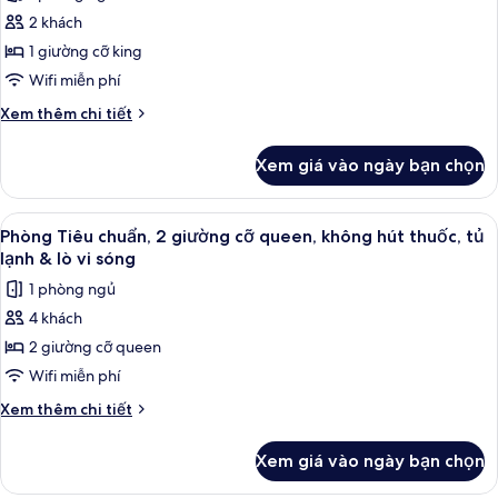
ảnh
City
2 khách
Phòng
View
1 giường cỡ king
Tiêu
chuẩn,
Wifi miễn phí
1
Chi
Xem thêm chi tiết
giường
tiết
khác
cỡ
Xem giá vào ngày bạn chọn
của
king,
Phòng
không
Tiêu
Xem
Bộ đồ giường cao cấp, két bảo mật 
5
hút
chuẩn,
Phòng Tiêu chuẩn, 2 giường cỡ queen, không hút thuốc, tủ
tất
1
thuốc,
lạnh & lò vi sóng
giường
cả
tủ
1 phòng ngủ
cỡ
ảnh
lạnh
king,
4 khách
Phòng
không
&
2 giường cỡ queen
Tiêu
hút
lò
thuốc,
chuẩn,
Wifi miễn phí
vi
tủ
2
Chi
Xem thêm chi tiết
sóng
lạnh
giường
tiết
&
khác
cỡ
lò
Xem giá vào ngày bạn chọn
của
vi
queen,
Phòng
sóng