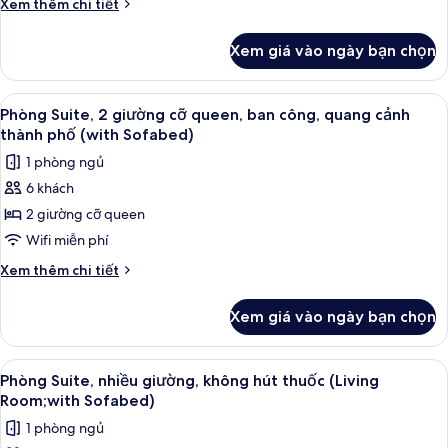
Chi
Xem thêm chi tiết
phố
giường
tiết
khác
đôi,
Xem giá vào ngày bạn chọn
của
không
Phòng
hút
Tiêu
Xem
Phòng Suite, 2 giường cỡ queen, ban 
7
thuốc,
chuẩn,
Phòng Suite, 2 giường cỡ queen, ban công, quang cảnh
tất
2
tủ
thành phố (with Sofabed)
giường
cả
lạnh
1 phòng ngủ
đôi,
ảnh
&
không
6 khách
Phòng
hút
lò
2 giường cỡ queen
Suite,
thuốc,
vi
tủ
2
Wifi miễn phí
sóng
lạnh
giường
Chi
Xem thêm chi tiết
&
cỡ
tiết
lò
khác
queen,
vi
Xem giá vào ngày bạn chọn
của
sóng
ban
Phòng
công,
Suite,
Xem
Bộ đồ giường cao cấp, két bảo mật 
5
quang
2
Phòng Suite, nhiều giường, không hút thuốc (Living
tất
giường
cảnh
Room;with Sofabed)
cỡ
cả
thành
1 phòng ngủ
queen,
ảnh