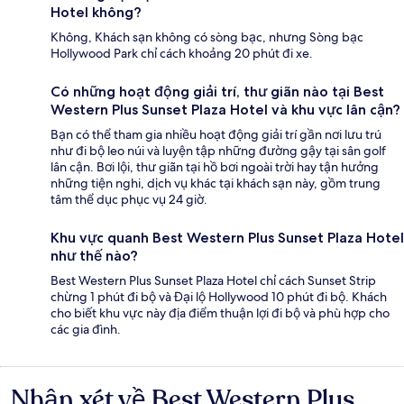
Hotel không?
Không, Khách sạn không có sòng bạc, nhưng Sòng bạc
Hollywood Park chỉ cách khoảng 20 phút đi xe.
Có những hoạt động giải trí, thư giãn nào tại Best
Western Plus Sunset Plaza Hotel và khu vực lân cận?
Bạn có thể tham gia nhiều hoạt động giải trí gần nơi lưu trú
như đi bộ leo núi và luyện tập những đường gậy tại sân golf
lân cận. Bơi lội, thư giãn tại hồ bơi ngoài trời hay tận hưởng
những tiện nghi, dịch vụ khác tại khách sạn này, gồm trung
tâm thể dục phục vụ 24 giờ.
Khu vực quanh Best Western Plus Sunset Plaza Hotel
như thế nào?
Best Western Plus Sunset Plaza Hotel chỉ cách Sunset Strip
chừng 1 phút đi bộ và Đại lộ Hollywood 10 phút đi bộ. Khách
cho biết khu vực này địa điểm thuận lợi đi bộ và phù hợp cho
các gia đình.
Nhận xét về Best Western Plus
Nhận