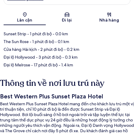
Bản đồ
Lân cận
Đi lại
Nhà hàng
Sunset Strip
- 1 phút đi bộ
- 0.0 km
The Sun Rose
- 1 phút đi bộ
- 0.1 km
Cửa hàng Hài kịch
- 2 phút đi bộ
- 0.2 km
Đại lộ Hollywood
- 3 phút đi bộ
- 0.3 km
Đại lộ Melrose
- 17 phút đi bộ
- 1.4 km
Thông tin về nơi lưu trú này
Best Western Plus Sunset Plaza Hotel
Best Western Plus Sunset Plaza Hotel mang đến cho khách lưu trú một vị
trí thuận tiện, chỉ 10 phút đi bộ là đến được Sunset Strip và Đại lộ
Hollywood. Bơi lội buổi sáng ở hồ bơi ngoài trời và tập luyện thể lực tại
trung tâm thể dục phục vụ 24 giờ đều là những hoạt động lý tưởng cho
những người yêu thích vận động. Ngoài ra, Đại lộ Danh vọng Hollywood
và The Grove chỉ cách nơi đây 5 phút đi xe. Du khách đánh giá cao hồ