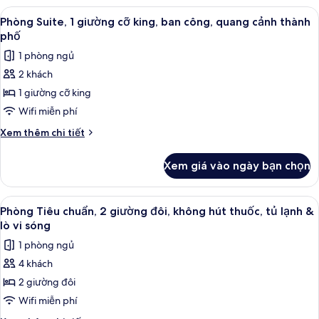
không
Tiêu
Xem
Phòng Suite, 1 giường cỡ king, ban cô
5
hút
chuẩn,
Phòng Suite, 1 giường cỡ king, ban công, quang cảnh thành
tất
2
thuốc,
phố
giường
cả
tủ
1 phòng ngủ
cỡ
ảnh
lạnh
queen,
2 khách
Phòng
không
&
1 giường cỡ king
Suite,
hút
lò
thuốc,
1
Wifi miễn phí
vi
tủ
giường
Chi
Xem thêm chi tiết
sóng
lạnh
cỡ
tiết
&
khác
king,
lò
Xem giá vào ngày bạn chọn
của
vi
ban
Phòng
sóng
công,
Suite,
Xem
Phòng Tiêu chuẩn, 2 giường đôi, không
5
quang
1
Phòng Tiêu chuẩn, 2 giường đôi, không hút thuốc, tủ lạnh &
tất
giường
cảnh
lò vi sóng
cỡ
cả
thành
1 phòng ngủ
king,
ảnh
phố
ban
4 khách
Phòng
công,
2 giường đôi
Tiêu
quang
cảnh
chuẩn,
Wifi miễn phí
thành
2