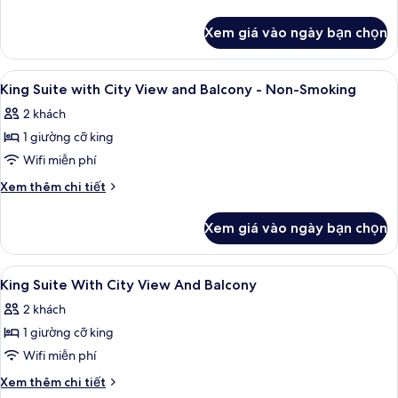
cỡ
tiết
tật,
(with
khác
queen,
không
Xem giá vào ngày bạn chọn
Sofabed)
của
hút
không
Phòng
thuốc
hút
Suite,
(with
Xem
Bộ đồ giường cao cấp, két bảo mật 
4
thuốc,
2
King Suite with City View and Balcony - Non-Smoking
Sofabed)
tất
giường
bồn
2 khách
cỡ
cả
tắm
queen,
1 giường cỡ king
ảnh
thủy
không
King
Wifi miễn phí
hút
lực
Suite
thuốc,
Chi
Xem thêm chi tiết
(with
bồn
with
tiết
Sofabed)
tắm
khác
City
Xem giá vào ngày bạn chọn
thủy
của
View
lực
King
and
(with
Suite
Xem
Bộ đồ giường cao cấp, két bảo mật 
Sofabed)
8
Balcony
with
King Suite With City View And Balcony
tất
City
-
2 khách
View
cả
Non-
and
1 giường cỡ king
ảnh
Smoking
Balcony
King
Wifi miễn phí
-
Suite
Non-
Chi
Xem thêm chi tiết
Smoking
With
tiết