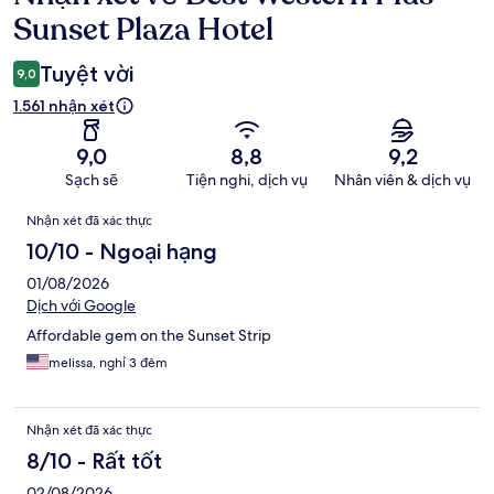
xét
Sunset Plaza Hotel
Tuyệt vời
9,0
1.561 nhận xét
9,0
8,8
9,2
Sạch sẽ
Tiện nghi, dịch vụ
Nhân viên & dịch vụ
Nhận
Nhận xét đã xác thực
xét
10/10 - Ngoại hạng
01/08/2026
Dịch với Google
Affordable gem on the Sunset Strip
melissa, nghỉ 3 đêm
Nhận xét đã xác thực
8/10 - Rất tốt
02/08/2026