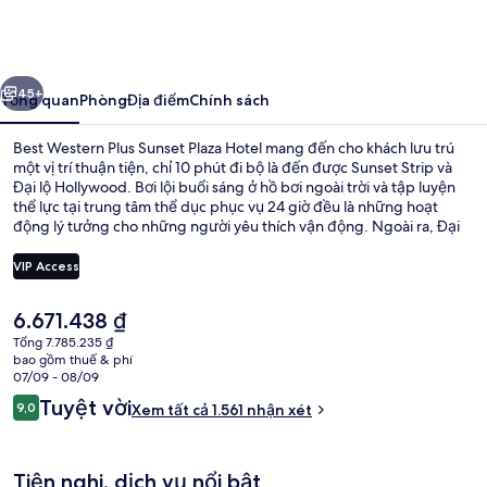
Western
Plus
Sunset
ước
Tiếp
Plaza
45+
Tổng quan
Phòng
Địa điểm
Chính sách
Hotel
Best Western Plus Sunset Plaza Hotel mang đến cho khách lưu trú
một vị trí thuận tiện, chỉ 10 phút đi bộ là đến được Sunset Strip và
Đại lộ Hollywood. Bơi lội buổi sáng ở hồ bơi ngoài trời và tập luyện
thể lực tại trung tâm thể dục phục vụ 24 giờ đều là những hoạt
động lý tưởng cho những người yêu thích vận động. Ngoài ra, Đại
lộ Danh vọng Hollywood và The Grove chỉ cách nơi đây 5 phút đi xe.
Du khách đánh giá cao hồ bơi và giường thoải mái.
VIP Access
Giá
6.671.438 ₫
Phòng Tiêu chuẩn, 2 giường cỡ queen, 
hiện
Tổng 7.785.235 ₫
tại
bao gồm thuế & phí
là
07/09 - 08/09
6.671.438 ₫
Nhận
Tuyệt vời
9,0
Xem tất cả 1.561 nhận xét
9,0 trên 10,
xét
Tiện nghi, dịch vụ nổi bật