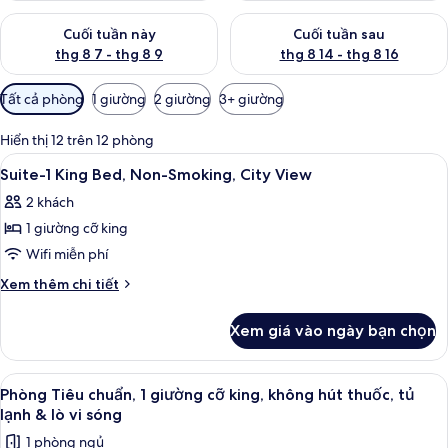
Kiểm tra lượng phòng cuối tuần này từ thg 8 7 - thg 8 9
Kiểm tra lượng phòng cuối tuần
Cuối tuần này
Cuối tuần sau
thg 8 7 - thg 8 9
thg 8 14 - thg 8 16
Bộ
Tất cả phòng
1 giường
2 giường
3+ giường
lọc
có
Hiển thị 12 trên 12 phòng
thể
Xem
Bộ đồ giường cao cấp, két bảo mật 
26
Suite-1 King Bed, Non-Smoking, City View
dùng
tất
để
2 khách
cả
lọc
1 giường cỡ king
ảnh
tìm
Suite-
Wifi miễn phí
phòng
1
Chi
Xem thêm chi tiết
King
tiết
khác
Bed,
Xem giá vào ngày bạn chọn
của
Non-
Suite-
Smoking,
1
Xem
Phòng Tiêu chuẩn, 1 giường cỡ king, k
5
City
King
Phòng Tiêu chuẩn, 1 giường cỡ king, không hút thuốc, tủ
tất
Bed,
View
lạnh & lò vi sóng
Non-
cả
1 phòng ngủ
Smoking,