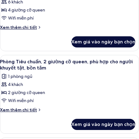
phố
ban
6 khách
Phòng
công,
(with
4 giường cỡ queen
Suite,
quang
Sofabed)
cảnh
nhiều
Wifi miễn phí
thành
giường,
Chi
Xem thêm chi tiết
phố
không
tiết
(with
khác
hút
Sofabed)
Xem giá vào ngày bạn chọn
của
thuốc
Phòng
(Living
Suite,
Xem
Bộ đồ giường cao cấp, két bảo mật 
6
Room;with
nhiều
Phòng Tiêu chuẩn, 2 giường cỡ queen, phù hợp cho người
tất
giường,
Sofabed)
khuyết tật, bồn tắm
không
cả
1 phòng ngủ
hút
ảnh
thuốc
4 khách
Phòng
(Living
2 giường cỡ queen
Tiêu
Room;with
Sofabed)
chuẩn,
Wifi miễn phí
2
Chi
Xem thêm chi tiết
giường
tiết
khác
cỡ
Xem giá vào ngày bạn chọn
của
queen,
Phòng
phù
Tiêu