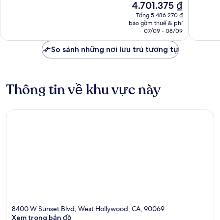
Giá
4.701.375 ₫
Tuyệt
Tây
Tốt,
hiện
vời,
Hollywood
1.372
Tổng 5.486.270 ₫
tại
5.408
bao gồm thuế & phí
nhận
là
nhận
07/09 - 08/09
xét
4.701.375 ₫
xét
So sánh những nơi lưu trú tương tự
Thông tin về khu vực này
8400 W Sunset Blvd, West Hollywood, CA, 90069
Xem trong bản đồ