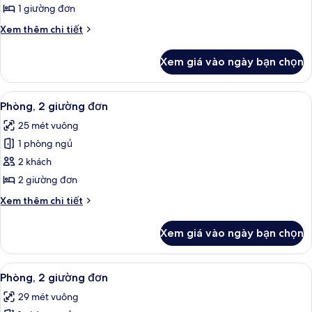
1
1 giường đơn
giường
Chi
Xem thêm chi tiết
đơn
tiết
khác
Xem giá vào ngày bạn chọn
của
Phòng,
1
Xem
Phòng, 2 giường đơn | Bộ đồ giường k
6
giường
Phòng, 2 giường đơn
tất
đơn
25 mét vuông
cả
1 phòng ngủ
ảnh
Phòng,
2 khách
2
2 giường đơn
giường
Chi
Xem thêm chi tiết
đơn
tiết
khác
Xem giá vào ngày bạn chọn
của
Phòng,
2
Xem
Phòng, 2 giường đơn | Bộ đồ giường k
6
giường
Phòng, 2 giường đơn
tất
đơn
29 mét vuông
cả