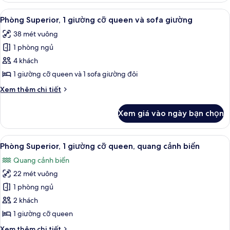
1
Xem
Bộ đồ giường kháng dị ứng, két bảo 
8
giường
Phòng Superior, 1 giường cỡ queen và sofa giường
tất
cỡ
38 mét vuông
queen
cả
1 phòng ngủ
ảnh
Phòng
4 khách
Superior,
1 giường cỡ queen và 1 sofa giường đôi
1
Chi
Xem thêm chi tiết
giường
tiết
cỡ
khác
Xem giá vào ngày bạn chọn
của
queen
Phòng
và
Superior,
Xem
Bộ đồ giường kháng dị ứng, két bảo 
sofa
7
1
Phòng Superior, 1 giường cỡ queen, quang cảnh biển
tất
giường
giường
Quang cảnh biển
cỡ
cả
queen
22 mét vuông
ảnh
và
Phòng
1 phòng ngủ
sofa
Superior,
giường
2 khách
1
1 giường cỡ queen
giường
Chi
Xem thêm chi tiết