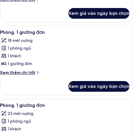
cỡ
tiết
queen,
khác
Xem giá vào ngày bạn chọn
của
quang
Phòng
cảnh
Superior,
Xem
Phòng, 1 giường đơn | Bộ đồ giường k
biển
6
1
Phòng, 1 giường đơn
tất
giường
18 mét vuông
cỡ
cả
queen,
1 phòng ngủ
ảnh
quang
Phòng,
1 khách
cảnh
1
biển
1 giường đơn
giường
Chi
Xem thêm chi tiết
đơn
tiết
khác
Xem giá vào ngày bạn chọn
của
Phòng,
1
Xem
Phòng, 1 giường đơn | Bộ đồ giường k
7
giường
Phòng, 1 giường đơn
tất
đơn
23 mét vuông
cả
1 phòng ngủ
ảnh
Phòng,
1 khách