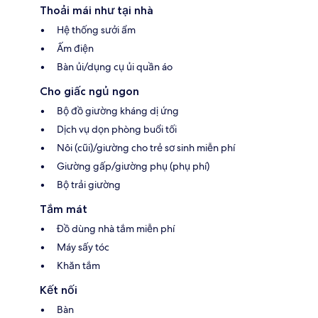
Thoải mái như tại nhà
Hệ thống sưởi ẩm
Ấm điện
Bàn ủi/dụng cụ ủi quần áo
Cho giấc ngủ ngon
Bộ đồ giường kháng dị ứng
Dịch vụ dọn phòng buổi tối
Nôi (cũi)/giường cho trẻ sơ sinh miễn phí
Giường gấp/giường phụ (phụ phí)
Bộ trải giường
Tắm mát
Đồ dùng nhà tắm miễn phí
Máy sấy tóc
Khăn tắm
Kết nối
Bàn