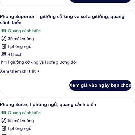
king
Phòng
và
Superior,
Xem
Phòng Superior, 1 giường cỡ king và 
sofa
7
1
Phòng Superior, 1 giường cỡ king và sofa giường, quang
tất
giường
giường
cảnh biển
cỡ
cả
Quang cảnh biển
king
ảnh
và
36 mét vuông
Phòng
sofa
1 phòng ngủ
Superior,
giường
1
4 khách
giường
1 giường cỡ king và 1 sofa giường đôi
cỡ
Chi
Xem thêm chi tiết
king
tiết
và
khác
Xem giá vào ngày bạn chọn
của
sofa
Phòng
giường,
Superior,
Xem
Phòng Suite, 1 phòng ngủ, quang cảnh
quang
13
1
Phòng Suite, 1 phòng ngủ, quang cảnh biển
tất
giường
cảnh
Quang cảnh biển
cỡ
cả
biển
king
55 mét vuông
ảnh
và
Phòng
1 phòng ngủ
sofa