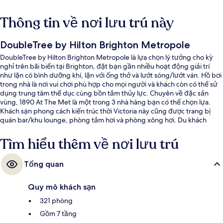
Thông tin về nơi lưu trú này
DoubleTree by Hilton Brighton Metropole
DoubleTree by Hilton Brighton Metropole là lựa chọn lý tưởng cho kỳ
nghỉ trên bãi biển tại Brighton, đặt bạn gần nhiều hoạt động giải trí
như lặn có bình dưỡng khí, lặn với ống thở và lướt sóng/lướt ván. Hồ bơi
trong nhà là nơi vui chơi phù hợp cho mọi người và khách còn có thể sử
dụng trung tâm thể dục cùng bồn tắm thủy lực. Chuyên về đặc sản
vùng, 1890 At The Met là một trong 3 nhà hàng bạn có thể chọn lựa.
Khách sạn phong cách kiến trúc thời Victoria này cũng được trang bị
quán bar/khu lounge, phòng tắm hơi và phòng xông hơi. Du khách
đánh giá cao nhân viên nhiệt tình và bữa sáng.
Tìm hiểu thêm về nơi lưu trú
Tổng quan
Quy mô khách sạn
321 phòng
Gồm 7 tầng