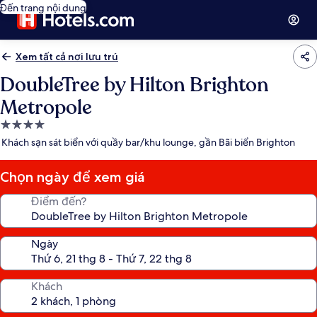
Đến trang nội dung
Xem tất cả nơi lưu trú
DoubleTree by Hilton Brighton
Metropole
Nơi
lưu
Khách sạn sát biển với quầy bar/khu lounge, gần Bãi biển Brighton
trú
4.0
Chọn ngày để xem giá
sao
Điểm đến?
Ngày
Khách