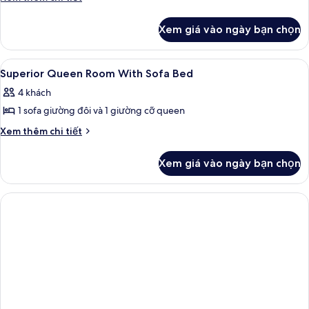
tiết
khác
Xem giá vào ngày bạn chọn
của
Phòng
Xem
Bộ đồ giường kháng dị ứng, két bảo 
13
Superior Queen Room With Sofa Bed
tất
4 khách
cả
1 sofa giường đôi và 1 giường cỡ queen
ảnh
Superior
Chi
Xem thêm chi tiết
tiết
Queen
khác
Room
Xem giá vào ngày bạn chọn
của
With
Superior
Sofa
Queen
Room
Bed
With
Sofa
Bed