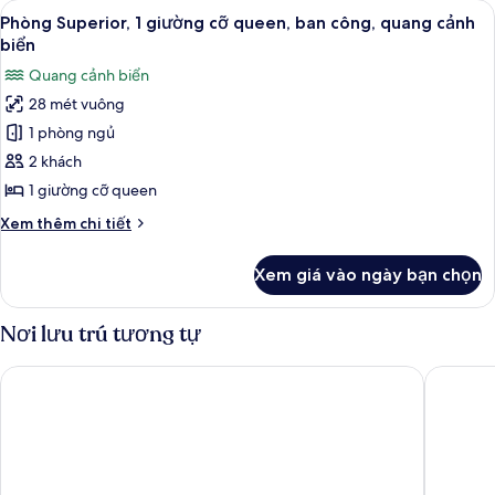
Xem
Phòng Superior, 1 giường cỡ queen, b
9
2
Phòng Superior, 1 giường cỡ queen, ban công, quang cảnh
tất
giường
biển
đơn,
cả
Quang cảnh biển
quang
ảnh
cảnh
28 mét vuông
Phòng
biển
1 phòng ngủ
Superior,
1
2 khách
giường
1 giường cỡ queen
cỡ
Chi
Xem thêm chi tiết
queen,
tiết
ban
khác
Xem giá vào ngày bạn chọn
của
công,
Phòng
quang
Superior,
Nơi lưu trú tương tự
cảnh
1
giường
biển
Leonardo Royal Hotel Brighton Waterfront
The Gran
cỡ
queen,
ban
công,
quang
cảnh