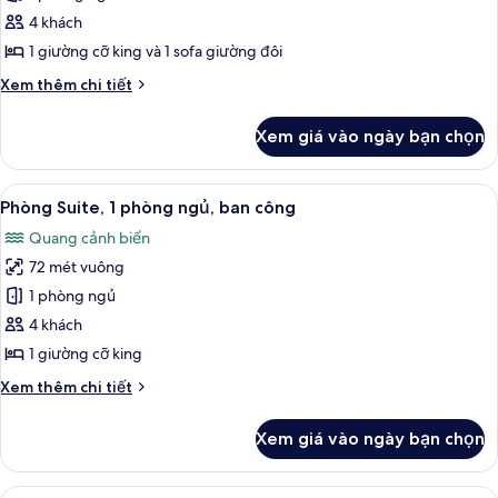
công,
Superior,
quang
4 khách
cảnh
1
1 giường cỡ king và 1 sofa giường đôi
biển
giường
Chi
Xem thêm chi tiết
cỡ
tiết
king
khác
Xem giá vào ngày bạn chọn
của
và
Phòng
sofa
Superior,
Xem
Phòng Suite, 1 phòng ngủ, ban công |
giường,
13
1
Phòng Suite, 1 phòng ngủ, ban công
tất
ban
giường
Quang cảnh biển
cỡ
cả
công
king
72 mét vuông
ảnh
và
Phòng
1 phòng ngủ
sofa
Suite,
giường,
4 khách
ban
1
1 giường cỡ king
công
phòng
Chi
Xem thêm chi tiết
ngủ,
tiết
ban
khác
Xem giá vào ngày bạn chọn
của
công
Phòng
Suite,
Xem
Bộ đồ giường kháng dị ứng, két bảo 