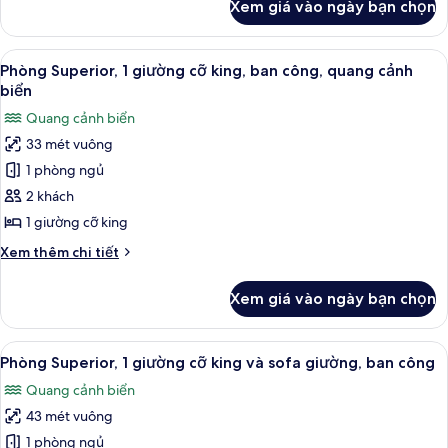
Xem giá vào ngày bạn chọn
của
Phòng,
1
Xem
Phòng Superior, 1 giường cỡ king, ba
9
giường
Phòng Superior, 1 giường cỡ king, ban công, quang cảnh
tất
cỡ
biển
king
cả
Quang cảnh biển
ảnh
33 mét vuông
Phòng
1 phòng ngủ
Superior,
1
2 khách
giường
1 giường cỡ king
cỡ
Chi
Xem thêm chi tiết
king,
tiết
ban
khác
Xem giá vào ngày bạn chọn
của
công,
Phòng
quang
Superior,
Xem
Phòng Superior, 1 giường cỡ king và 
cảnh
7
1
Phòng Superior, 1 giường cỡ king và sofa giường, ban công
tất
giường
biển
Quang cảnh biển
cỡ
cả
king,
43 mét vuông
ảnh
ban
Phòng
1 phòng ngủ