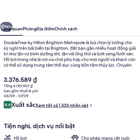
by
Hilton
Brighton
ước
Tiếp
Metropole
181+
Tổng quan
Phòng
Địa điểm
Chính sách
DoubleTree by Hilton Brighton Metropole là lựa chọn lý tưởng cho
kỳ nghỉ trên bãi biển tại Brighton, đặt bạn gần nhiều hoạt động giải
trí như lặn có bình dưỡng khí, lặn với ống thở và lướt sóng/lướt ván.
Hồ bơi trong nhà là nơi vui chơi phù hợp cho mọi người và khách còn
có thể sử dụng trung tâm thể dục cùng bồn tắm thủy lực. Chuyên
về đặc sản vùng, 1890 At The Met là một trong 3 nhà hàng bạn có
thể chọn lựa. Khách sạn phong cách kiến trúc thời Victoria này cũng
Giá
3.376.589 ₫
được trang bị quán bar/khu lounge, phòng tắm hơi và phòng xông
hiện
Tổng 4.051.907 ₫
hơi. Du khách đánh giá cao nhân viên nhiệt tình và bữa sáng.
tại
bao gồm thuế & phí
Ngoại thất
là
06/09 - 07/09
3.376.589 ₫
Nhận
Xuất sắc
8,6
Xem tất cả 1.333 nhận xét
8,6 trên 10,
xét
Tiện nghi, dịch vụ nổi bật
Hồ bơi
Cho phép mang vật nuôi