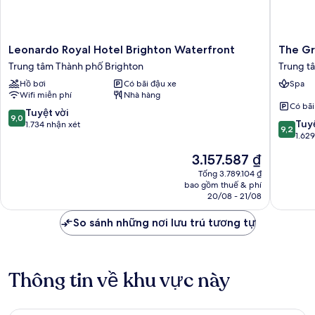
biển
Leonardo
The
Leonardo Royal Hotel Brighton Waterfront
The Gr
Royal
Grand
Trung tâm Thành phố Brighton
Trung t
Hotel
Brighto
Hồ bơi
Có bãi đậu xe
Spa
Brighton
Trung
Wifi miễn phí
Nhà hàng
Waterfront
tâm
Có bãi
Trung
Thành
9.0
Tuyệt vời
9,0
9.2
tâm
phố
Tuyệ
trên
1.734 nhận xét
9,2
trên
Thành
Brighto
1.62
10,
10,
phố
Tuyệt
Giá
3.157.587 ₫
Tuyệt
Brighton
vời,
hiện
vời,
Tổng 3.789.104 ₫
1.734
tại
bao gồm thuế & phí
1.629
nhận
là
20/08 - 21/08
nhận
xét
3.157.587 ₫
xét
So sánh những nơi lưu trú tương tự
Thông tin về khu vực này