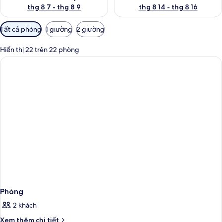
thg 8 7 - thg 8 9
thg 8 14 - thg 8 16
Bộ
Tất cả phòng
1 giường
2 giường
lọc
có
Hiển thị 22 trên 22 phòng
thể
dùng
để
lọc
tìm
phòng
Phòng
2 khách
Chi
Xem thêm chi tiết