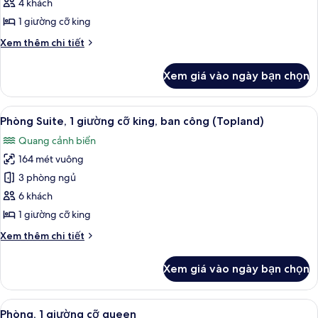
Suite,
giường,
4 khách
quang
1
1 giường cỡ king
cảnh
phòng
biển
Chi
Xem thêm chi tiết
ngủ,
tiết
quang
khác
Xem giá vào ngày bạn chọn
của
cảnh
Phòng
biển
Suite,
Xem
Phòng Suite, 1 giường cỡ king, ban c
32
1
Phòng Suite, 1 giường cỡ king, ban công (Topland)
tất
phòng
Quang cảnh biển
ngủ,
cả
quang
164 mét vuông
ảnh
cảnh
Phòng
3 phòng ngủ
biển
Suite,
6 khách
1
1 giường cỡ king
giường
Chi
Xem thêm chi tiết
cỡ
tiết
king,
khác
Xem giá vào ngày bạn chọn
của
ban
Phòng
công
Suite,
Xem
Phòng, 1 giường cỡ queen | Bộ đồ giư
(Topland)
9
1
Phòng, 1 giường cỡ queen