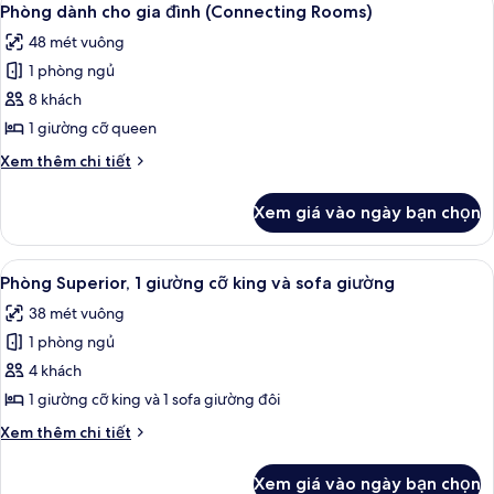
7
1
Phòng dành cho gia đình (Connecting Rooms)
tất
phòng
48 mét vuông
ngủ,
cả
ban
1 phòng ngủ
ảnh
công
Phòng
8 khách
dành
1 giường cỡ queen
cho
Chi
Xem thêm chi tiết
gia
tiết
đình
khác
Xem giá vào ngày bạn chọn
của
(Connecting
Phòng
Rooms)
dành
Xem
Phòng Superior, 1 giường cỡ king và 
9
cho
Phòng Superior, 1 giường cỡ king và sofa giường
tất
gia
38 mét vuông
đình
cả
(Connecting
1 phòng ngủ
ảnh
Rooms)
Phòng
4 khách
Superior,
1 giường cỡ king và 1 sofa giường đôi
1
Chi
Xem thêm chi tiết
giường
tiết
cỡ
khác
Xem giá vào ngày bạn chọn
của