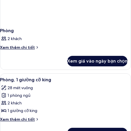
Phòng
2 khách
Chi
Xem thêm chi tiết
tiết
khác
Xem giá vào ngày bạn chọn
của
Phòng
Xem
Phòng, 1 giường cỡ king | Bộ đồ giườ
7
Phòng, 1 giường cỡ king
tất
28 mét vuông
cả
1 phòng ngủ
ảnh
Phòng,
2 khách
1
1 giường cỡ king
giường
Chi
Xem thêm chi tiết
cỡ
tiết
king
khác