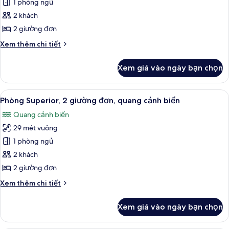
1 phòng ngủ
ảnh
Phòng,
2 khách
2
2 giường đơn
giường
Chi
Xem thêm chi tiết
đơn
tiết
khác
Xem giá vào ngày bạn chọn
của
Phòng,
2
Xem
Phòng Superior, 2 giường đơn, quang 
7
giường
Phòng Superior, 2 giường đơn, quang cảnh biển
tất
đơn
Quang cảnh biển
cả
29 mét vuông
ảnh
Phòng
1 phòng ngủ
Superior,
2 khách
2
2 giường đơn
giường
Chi
Xem thêm chi tiết
đơn,
tiết
quang
khác
Xem giá vào ngày bạn chọn
của
cảnh
Phòng
biển
Superior,