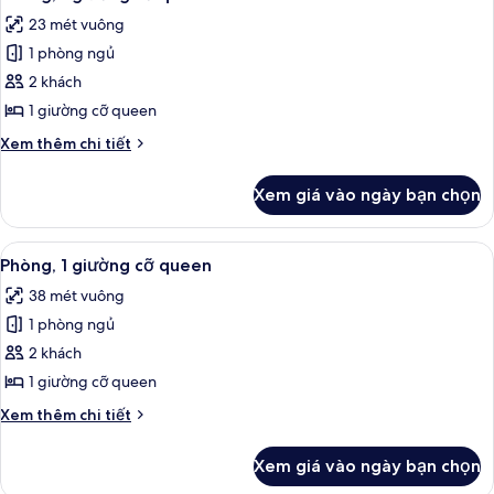
tất
giường
23 mét vuông
cỡ
cả
king,
1 phòng ngủ
ảnh
ban
Phòng,
2 khách
công
1
(Topland)
1 giường cỡ queen
giường
Chi
Xem thêm chi tiết
cỡ
tiết
queen
khác
Xem giá vào ngày bạn chọn
của
Phòng,
1
Xem
Phòng, 1 giường cỡ queen | Bộ đồ giư
8
giường
Phòng, 1 giường cỡ queen
tất
cỡ
38 mét vuông
queen
cả
1 phòng ngủ
ảnh
Phòng,
2 khách
1
1 giường cỡ queen
giường
Chi
Xem thêm chi tiết
cỡ
tiết
queen
khác
Xem giá vào ngày bạn chọn
của
Phòng,