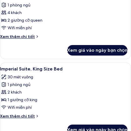
king
1 phòng ngủ
ảnh
Imperial
4 khách
Suite,
2 giường cỡ queen
Two
Wifi miễn phí
Queen
Chi
Xem thêm chi tiết
Beds
tiết
khác
Xem giá vào ngày bạn chọn
của
Imperial
Suite,
Xem
Imperial Suite, King Size Bed | Bộ đồ
4
Two
Imperial Suite, King Size Bed
tất
Queen
30 mét vuông
Beds
cả
1 phòng ngủ
ảnh
Imperial
2 khách
Suite,
1 giường cỡ king
King
Wifi miễn phí
Size
Chi
Xem thêm chi tiết
Bed
tiết
khác
Xem giá vào ngày bạn chọn