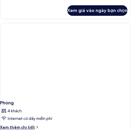
tiết
khác
Xem giá vào ngày bạn chọn
của
Phòng
Phòng
4 khách
Internet có dây miễn phí
Chi
Xem thêm chi tiết