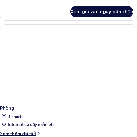
tiết
khác
Xem giá vào ngày bạn chọn
của
Phòng
Phòng
4 khách
Internet có dây miễn phí
Chi
Xem thêm chi tiết