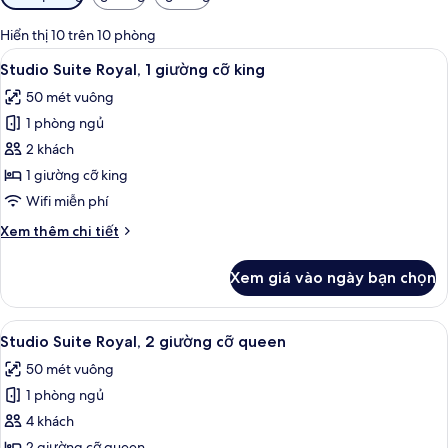
lọc
có
Hiển thị 10 trên 10 phòng
thể
Xem
Studio Suite Royal, 1 giường cỡ king |
2
Studio Suite Royal, 1 giường cỡ king
dùng
tất
để
50 mét vuông
cả
lọc
1 phòng ngủ
ảnh
tìm
Studio
2 khách
phòng
Suite
1 giường cỡ king
Royal,
Wifi miễn phí
1
Chi
Xem thêm chi tiết
giường
tiết
cỡ
khác
Xem giá vào ngày bạn chọn
của
king
Studio
Suite
Xem
Studio Suite Royal, 2 giường cỡ queen
4
Royal,
Studio Suite Royal, 2 giường cỡ queen
tất
1
50 mét vuông
giường
cả
cỡ
1 phòng ngủ
ảnh
king
Studio
4 khách
Suite
2 giường cỡ queen