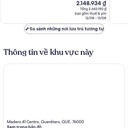
Giá
2.148.934 ₫
Ngoại
vời,
hiện
hạng,
Tổng 2.643.190 ₫
1.011
tại
bao gồm thuế & phí
566
nhận
là
12/08 - 13/08
nhận
xét
2.148.934 ₫
xét
So sánh những nơi lưu trú tương tự
Thông tin về khu vực này
Madero 41 Centro, Querétaro, QUE, 76000
Xem trong bản đồ