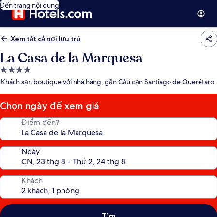
Đến trang nội dung
Xem tất cả nơi lưu trú
La Casa de la Marquesa
Nơi
lưu
Khách sạn boutique với nhà hàng, gần Cầu cạn Santiago de Querétaro
trú
4.0
Chọn ngày để xem giá
sao
Điểm đến?
Ngày
Khách
Tìm