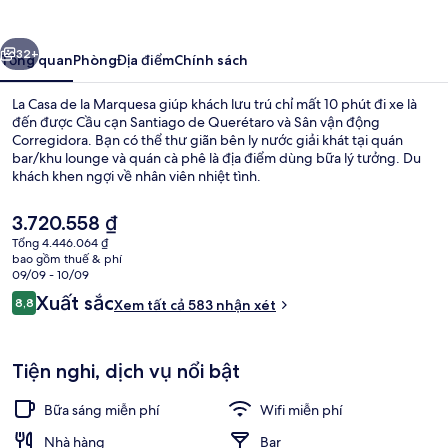
de
la
ước
Tiếp
Marquesa
32+
Tổng quan
Phòng
Địa điểm
Chính sách
La Casa de la Marquesa giúp khách lưu trú chỉ mất 10 phút đi xe là
đến được Cầu cạn Santiago de Querétaro và Sân vận động
Corregidora. Bạn có thể thư giãn bên ly nước giải khát tại quán
bar/khu lounge và quán cà phê là địa điểm dùng bữa lý tưởng. Du
khách khen ngợi về nhân viên nhiệt tình.
Giá
3.720.558 ₫
hiện
Tổng 4.446.064 ₫
tại
bao gồm thuế & phí
Phòng Presidential, 1 giường cỡ king |
là
09/09 - 10/09
3.720.558 ₫
Nhận
Xuất sắc
8,8
Xem tất cả 583 nhận xét
8,8 trên 10,
xét
Tiện nghi, dịch vụ nổi bật
Bữa sáng miễn phí
Wifi miễn phí
Nhà hàng
Bar