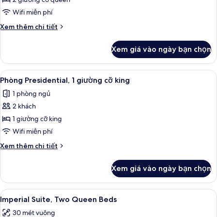
Royal,
Wifi miễn phí
2
Chi
Xem thêm chi tiết
giường
tiết
cỡ
khác
Xem giá vào ngày bạn chọn
của
queen
Studio
Suite
Xem
Phòng Presidential, 1 giường cỡ king |
6
Royal,
Phòng Presidential, 1 giường cỡ king
tất
2
1 phòng ngủ
giường
cả
cỡ
2 khách
ảnh
queen
Phòng
1 giường cỡ king
Presidential,
Wifi miễn phí
1
Chi
Xem thêm chi tiết
giường
tiết
cỡ
khác
Xem giá vào ngày bạn chọn
của
king
Phòng
Presidential,
Xem
Imperial Suite, Two Queen Beds | Bộ đ
2
1
Imperial Suite, Two Queen Beds
tất
giường
30 mét vuông
cỡ
cả