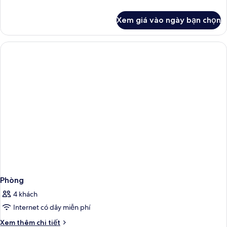
tiết
khác
Xem giá vào ngày bạn chọn
của
Phòng
đôi
Presidential
Phòng
4 khách
Internet có dây miễn phí
Chi
Xem thêm chi tiết