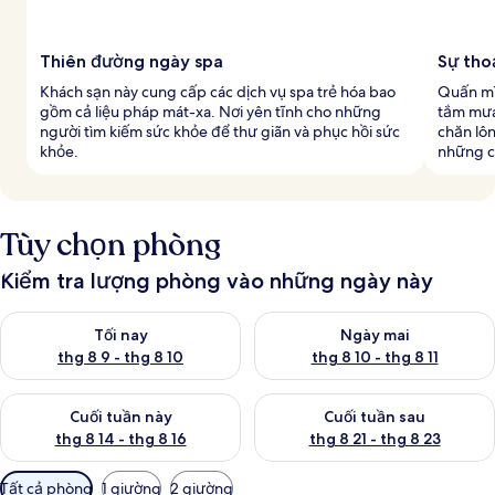
Thiên đường ngày spa
Sự tho
Khách sạn này cung cấp các dịch vụ spa trẻ hóa bao
Quấn mì
gồm cả liệu pháp mát-xa. Nơi yên tĩnh cho những
tắm mưa
người tìm kiếm sức khỏe để thư giãn và phục hồi sức
chăn lô
khỏe.
những c
Tùy chọn phòng
Kiểm tra lượng phòng vào những ngày này
Kiểm tra lượng phòng tối nay từ thg 8 9 - thg 8 10
Kiểm tra lượng phòng ngày mai 
Tối nay
Ngày mai
thg 8 9 - thg 8 10
thg 8 10 - thg 8 11
Kiểm tra lượng phòng cuối tuần này từ thg 8 14 - thg 8 16
Kiểm tra lượng phòng cuối tuần
Cuối tuần này
Cuối tuần sau
thg 8 14 - thg 8 16
thg 8 21 - thg 8 23
Bộ
Tất cả phòng
1 giường
2 giường