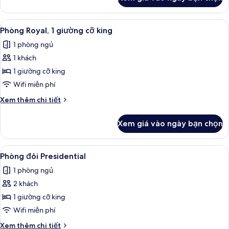
của
Imperial
Suite,
Xem
Phòng Royal, 1 giường cỡ king | Bộ đô
6
King
Phòng Royal, 1 giường cỡ king
tất
Size
1 phòng ngủ
Bed
cả
1 khách
ảnh
Phòng
1 giường cỡ king
Royal,
Wifi miễn phí
1
Chi
Xem thêm chi tiết
giường
tiết
cỡ
khác
Xem giá vào ngày bạn chọn
của
king
Phòng
Royal,
Xem
Phòng đôi Presidential | Bộ đồ giườn
4
1
Phòng đôi Presidential
tất
giường
1 phòng ngủ
cỡ
cả
king
2 khách
ảnh
Phòng
1 giường cỡ king
đôi
Wifi miễn phí
Presidential
Chi
Xem thêm chi tiết