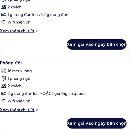
ảnh
Phòng
2 khách
đôi
1 giường đơn lớn và 2 giường đơn
Economy
Wifi miễn phí
Chi
Xem thêm chi tiết
tiết
khác
Xem giá vào ngày bạn chọn
của
Phòng
đôi
Xem
Phòng đôi | Minibar, két bảo mật tại 
12
Economy
Phòng đôi
tất
16 mét vuông
cả
1 phòng ngủ
ảnh
Phòng
2 khách
đôi
2 giường đơn lớn HOẶC 1 giường cỡ queen
Wifi miễn phí
Chi
Xem thêm chi tiết
tiết
khác
Xem giá vào ngày bạn chọn
của