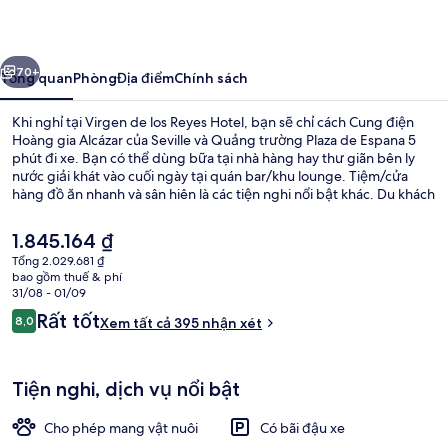
los
Reyes
ước
Tiếp
Hotel
70+
Tổng quan
Phòng
Địa điểm
Chính sách
Khi nghỉ tại Virgen de los Reyes Hotel, bạn sẽ chỉ cách Cung điện
Hoàng gia Alcázar của Seville và Quảng trường Plaza de Espana 5
phút đi xe. Bạn có thể dùng bữa tại nhà hàng hay thư giãn bên ly
nước giải khát vào cuối ngày tại quán bar/khu lounge. Tiệm/cửa
hàng đồ ăn nhanh và sân hiên là các tiện nghi nổi bật khác. Du khách
khen ngợi về nhân viên nhiệt tình. Dịch vụ giao thông công cộng ở
rất gần: chỉ cách Ga Metro Gran Plaza 10 phút đi bộ.
Giá
1.845.164 ₫
hiện
Tổng 2.029.681 ₫
tại
bao gồm thuế & phí
Hiên
là
31/08 - 01/09
1.845.164 ₫
Nhận
Rất tốt
8,0
Xem tất cả 395 nhận xét
8,0 trên 10,
xét
Tiện nghi, dịch vụ nổi bật
Cho phép mang vật nuôi
Có bãi đậu xe