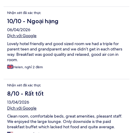
Nhận xét đã xác thực
10/10 - Ngoại hạng
06/04/2026
Dịch với Google
Lovely hotel friendly and good sized room we had a triple for
parent teen and grandparent and we didn’t get in each others
way. Breakfast was good quality and relaxed, good air con in
room.
Helen, nghỉ 2 đêm
Nhận xét đã xác thực
8/10 - Rất tốt
13/04/2026
Dịch với Google
Clean room, comfortable beds, great amenities, pleasant staff.
We enjoyed the large lounge. Only downside is the paid
breakfast buffet which lacked hot food and quite average.