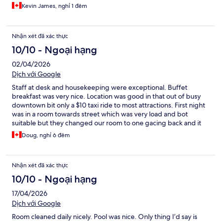
Kevin James, nghỉ 1 đêm
Nhận xét đã xác thực
10/10 - Ngoại hạng
02/04/2026
Dịch với Google
Staff at desk and housekeeping were exceptional. Buffet
breakfast was very nice. Location was good in that out of busy
downtown bit only a $10 taxi ride to most attractions. First night
was in a room towards street which was very load and bot
suitable but they changed our room to one gacing back and it
was fine.
Doug, nghỉ 6 đêm
Nhận xét đã xác thực
10/10 - Ngoại hạng
17/04/2026
Dịch với Google
Room cleaned daily nicely. Pool was nice. Only thing I’d say is