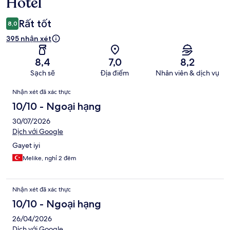
xét
Hotel
Rất tốt
8,0
395 nhận xét
8,4
7,0
8,2
Sạch sẽ
Địa điểm
Nhân viên & dịch vụ
Nhận
Nhận xét đã xác thực
xét
10/10 - Ngoại hạng
30/07/2026
Dịch với Google
Gayet iyi
Melike, nghỉ 2 đêm
Nhận xét đã xác thực
10/10 - Ngoại hạng
26/04/2026
Dịch với Google