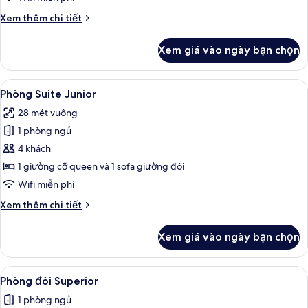
gia
Chi
Xem thêm chi tiết
đình
tiết
khác
Xem giá vào ngày bạn chọn
của
Phòng
dành
Xem
Phòng Suite Junior | Khu phòng khách
7
cho
Phòng Suite Junior
tất
gia
28 mét vuông
đình
cả
1 phòng ngủ
ảnh
Phòng
4 khách
Suite
1 giường cỡ queen và 1 sofa giường đôi
Junior
Wifi miễn phí
Chi
Xem thêm chi tiết
tiết
khác
Xem giá vào ngày bạn chọn
của
Phòng
Suite
Xem
Phòng đôi Superior | Minibar, két bảo
4
Junior
Phòng đôi Superior
tất
1 phòng ngủ
cả