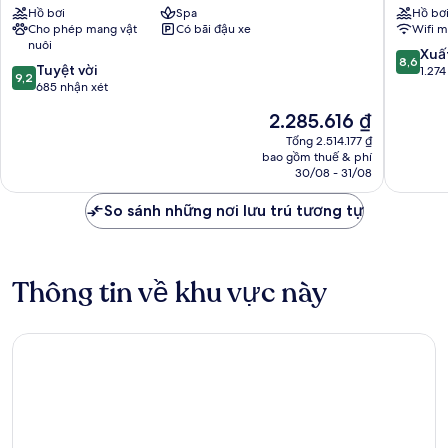
Hồ bơi
Spa
Hồ bơ
del
Palace
Cho phép mang vật
Có bãi đậu xe
Wifi m
Pilar
Bellavist
nuôi
La
8.6
Xuấ
8,6
9.2
Tuyệt vời
Palmera
trên
1.274
9,2
trên
685 nhận xét
10,
10,
Xuất
Giá
2.285.616 ₫
Tuyệt
sắc,
hiện
vời,
Tổng 2.514.177 ₫
1.274
tại
bao gồm thuế & phí
685
nhận
là
30/08 - 31/08
nhận
xét
2.285.616 ₫
xét
So sánh những nơi lưu trú tương tự
Thông tin về khu vực này