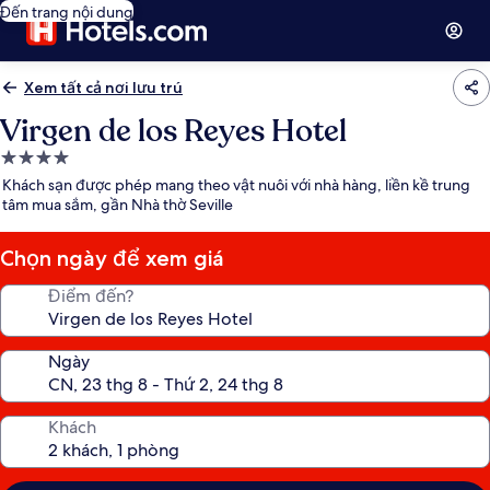
Đến trang nội dung
Xem tất cả nơi lưu trú
Virgen de los Reyes Hotel
Nơi
lưu
Khách sạn được phép mang theo vật nuôi với nhà hàng, liền kề trung
trú
tâm mua sắm, gần Nhà thờ Seville
4.0
sao
Chọn ngày để xem giá
Điểm đến?
Ngày
Khách