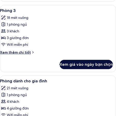
Phòng
đôi
Xem
Minibar, két bảo mật tại phòng, bàn, 
8
Phòng 3
tất
18 mét vuông
cả
1 phòng ngủ
ảnh
Phòng
3 khách
3
3 giường đơn
Wifi miễn phí
Chi
Xem thêm chi tiết
tiết
khác
Xem giá vào ngày bạn chọn
của
Phòng
3
Xem
Minibar, két bảo mật tại phòng, bàn, 
8
Phòng dành cho gia đình
tất
21 mét vuông
cả
1 phòng ngủ
ảnh
Phòng
4 khách
dành
4 giường đơn
cho
Wifi miễn phí