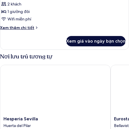
2 khách
ảnh
Phòng
1 giường đôi
đôi
Wifi miễn phí
Superior
Chi
Xem thêm chi tiết
tiết
khác
Xem giá vào ngày bạn chọn
của
Phòng
đôi
Nơi lưu trú tương tự
Superior
Hesperia Sevilla
Eurostar
Hesperia
Eurostar
Hesperia Sevilla
Eurost
Sevilla
Al-
Huerta del Pilar
Bellavis
Huerta
Ándalus