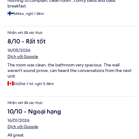
Nothing to complain, clean room , comfy beds and basic
breakfast.
Mikko, nghỉ 1 đêm
Nhận xét đã xác thực
8/10 - Rất tốt
16/05/2026
Dịch với Google
The room was clean, the bathroom very spacious. The wall
weren't sound prove, can heard the conversations from the next
unit.
SILENA Y M, nghỉ 5 đêm
Nhận xét đã xác thực
10/10 - Ngoại hạng
16/01/2026
Dịch với Google
All great.