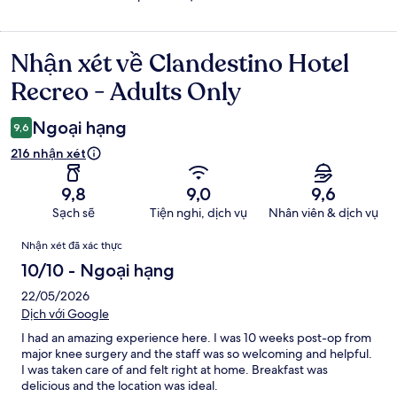
Nhận xét về Clandestino Hotel
Nhận
xét
Recreo - Adults Only
Ngoại hạng
9,6
216 nhận xét
9,8
9,0
9,6
Sạch sẽ
Tiện nghi, dịch vụ
Nhân viên & dịch vụ
Nhận
Nhận xét đã xác thực
xét
10/10 - Ngoại hạng
22/05/2026
Dịch với Google
I had an amazing experience here. I was 10 weeks post-op from
major knee surgery and the staff was so welcoming and helpful.
I was taken care of and felt right at home. Breakfast was
delicious and the location was ideal.