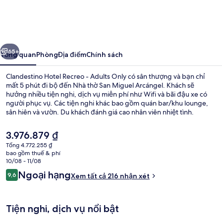
Hotel
Recreo
-
ước
Tiếp
Adults
65+
Tổng quan
Phòng
Địa điểm
Chính sách
Only
Clandestino Hotel Recreo - Adults Only có sân thượng và bạn chỉ
mất 5 phút đi bộ đến Nhà thờ San Miguel Arcángel. Khách sẽ
hưởng nhiều tiện nghi, dịch vụ miễn phí như Wifi và bãi đậu xe có
người phục vụ. Các tiện nghi khác bao gồm quán bar/khu lounge,
sân hiên và vườn. Du khách đánh giá cao nhân viên nhiệt tình.
Giá
3.976.879 ₫
hiện
Tổng 4.772.255 ₫
tại
bao gồm thuế & phí
Sân thượng
là
10/08 - 11/08
3.976.879 ₫
Nhận
Ngoại hạng
9,6
Xem tất cả 216 nhận xét
9,6 trên 10,
xét
Tiện nghi, dịch vụ nổi bật