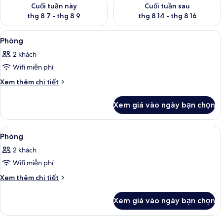
Kiểm tra lượng phòng cuối tuần này từ thg 8 7 - thg 8 9
Kiểm tra lượng phòng cuối tuần
Cuối tuần này
Cuối tuần sau
thg 8 7 - thg 8 9
thg 8 14 - thg 8 16
Xem
Bộ trải giường bằng vải cotton Ai Cập,
6
Phòng
tất
2 khách
cả
Wifi miễn phí
ảnh
Phòng
Chi
Xem thêm chi tiết
tiết
khác
Xem giá vào ngày bạn chọn
của
Phòng
Xem
Bộ trải giường bằng vải cotton Ai Cập,
4
Phòng
tất
2 khách
cả
Wifi miễn phí
ảnh
Phòng
Chi
Xem thêm chi tiết
tiết
khác
Xem giá vào ngày bạn chọn
của
Phòng