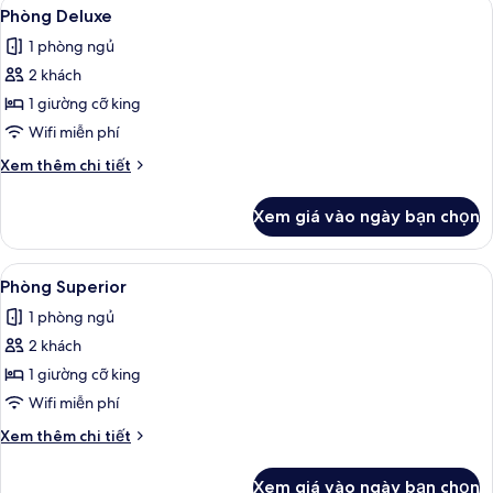
Xem
Phòng Deluxe | Bộ trải giường bằng vả
3
ban
Phòng Deluxe
tất
công
1 phòng ngủ
cả
2 khách
ảnh
Phòng
1 giường cỡ king
Deluxe
Wifi miễn phí
Chi
Xem thêm chi tiết
tiết
khác
Xem giá vào ngày bạn chọn
của
Phòng
Deluxe
Xem
Phòng Superior | Bộ trải giường bằng v
3
Phòng Superior
tất
1 phòng ngủ
cả
2 khách
ảnh
Phòng
1 giường cỡ king
Superior
Wifi miễn phí
Chi
Xem thêm chi tiết
tiết
khác
Xem giá vào ngày bạn chọn