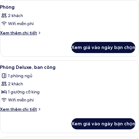
Xem
Bộ trải giường bằng vải cotton Ai Cập,
4
Phòng
tất
2 khách
cả
Wifi miễn phí
ảnh
Phòng
Chi
Xem thêm chi tiết
tiết
khác
Xem giá vào ngày bạn chọn
của
Phòng
Xem
Phòng Deluxe, ban công | Bộ trải giườ
6
Phòng Deluxe, ban công
tất
1 phòng ngủ
cả
2 khách
ảnh
Phòng
1 giường cỡ king
Deluxe,
Wifi miễn phí
ban
Chi
Xem thêm chi tiết
công
tiết
khác
Xem giá vào ngày bạn chọn
của
Phòng
Deluxe,