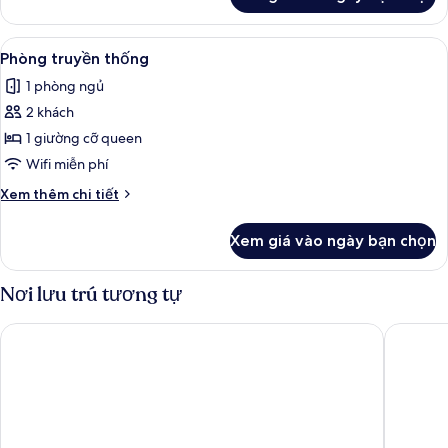
của
Phòng
Superior
Xem
Phòng truyền thống | Bộ trải giường b
6
Phòng truyền thống
tất
1 phòng ngủ
cả
2 khách
ảnh
Phòng
1 giường cỡ queen
truyền
Wifi miễn phí
thống
Chi
Xem thêm chi tiết
tiết
khác
Xem giá vào ngày bạn chọn
của
Phòng
truyền
Nơi lưu trú tương tự
thống
Real de Minas San Miguel de Allende
La Mora