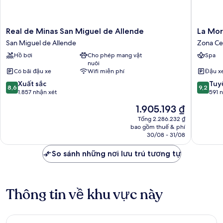
Real
La
Real de Minas San Miguel de Allende
La Mo
de
Morada
San Miguel de Allende
Zona Ce
Minas
Zona
Hồ bơi
Cho phép mang vật
Spa
San
Centro
nuôi
Miguel
Có bãi đậu xe
Wifi miễn phí
Đậu x
de
8.6
9.2
Allende
Xuất sắc
Tuyệ
8,6
9,2
trên
trên
San
1.857 nhận xét
591 
10,
10,
Miguel
Giá
1.905.193 ₫
Xuất
Tuyệt
de
hiện
sắc,
vời,
Allende
Tổng 2.286.232 ₫
tại
bao gồm thuế & phí
1.857
591
là
30/08 - 31/08
nhận
nhận
1.905.193 ₫
xét
xét
So sánh những nơi lưu trú tương tự
Thông tin về khu vực này