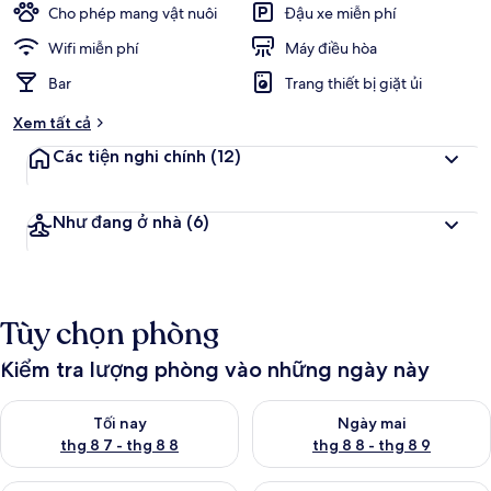
Cho phép mang vật nuôi
Đậu xe miễn phí
Wifi miễn phí
Máy điều hòa
Bar
Trang thiết bị giặt ủi
Xem tất cả
Các tiện nghi chính
(12)
Như đang ở nhà
(6)
Tùy chọn phòng
Kiểm tra lượng phòng vào những ngày này
Kiểm tra lượng phòng tối nay từ thg 8 7 - thg 8 8
Kiểm tra lượng phòng ngày mai
Tối nay
Ngày mai
thg 8 7 - thg 8 8
thg 8 8 - thg 8 9