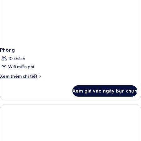
Phòng
10 khách
Wifi miễn phí
Chi
Xem thêm chi tiết
tiết
khác
Xem giá vào ngày bạn chọn
của
Phòng