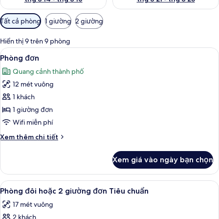
Bộ
Tất cả phòng
1 giường
2 giường
lọc
có
Hiển thị 9 trên 9 phòng
thể
Xem
Két bảo mật tại phòng, bàn, phòng c
5
Phòng đơn
dùng
tất
để
Quang cảnh thành phố
cả
lọc
12 mét vuông
ảnh
tìm
Phòng
1 khách
phòng
đơn
1 giường đơn
Wifi miễn phí
Chi
Xem thêm chi tiết
tiết
khác
Xem giá vào ngày bạn chọn
của
Phòng
đơn
Xem
Két bảo mật tại phòng, bàn, phòng c
12
Phòng đôi hoặc 2 giường đơn Tiêu chuẩn
tất
17 mét vuông
cả
2 khách