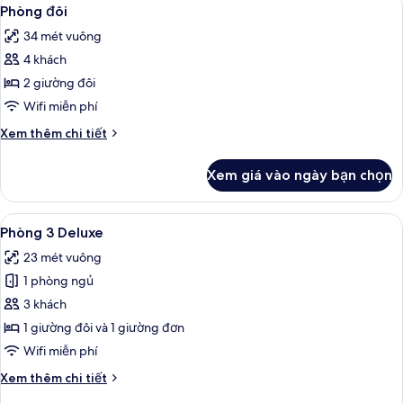
Xem
12
(Prestige)
Phòng đôi
tất
34 mét vuông
cả
4 khách
ảnh
Phòng
2 giường đôi
đôi
Wifi miễn phí
Chi
Xem thêm chi tiết
tiết
khác
Xem giá vào ngày bạn chọn
của
Phòng
đôi
Xem
Phòng 3 Deluxe | Két bảo mật tại phòn
6
Phòng 3 Deluxe
tất
23 mét vuông
cả
1 phòng ngủ
ảnh
Phòng
3 khách
3
1 giường đôi và 1 giường đơn
Deluxe
Wifi miễn phí
Chi
Xem thêm chi tiết
tiết