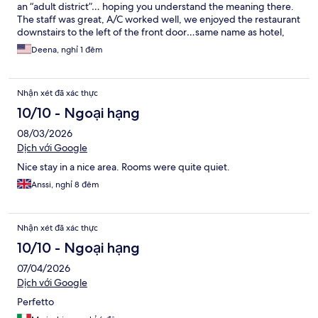
an “adult district”… hoping you understand the meaning there.
The staff was great, A/C worked well, we enjoyed the restaurant
downstairs to the left of the front door…same name as hotel,
there was some other eating area on the reception floor, I
Deena, nghỉ 1 đêm
assume that was for breakfast but we didn’t do that.
Nhận xét đã xác thực
10/10 - Ngoại hạng
08/03/2026
Dịch với Google
Nice stay in a nice area. Rooms were quite quiet.
Anssi, nghỉ 8 đêm
Nhận xét đã xác thực
10/10 - Ngoại hạng
07/04/2026
Dịch với Google
Perfetto