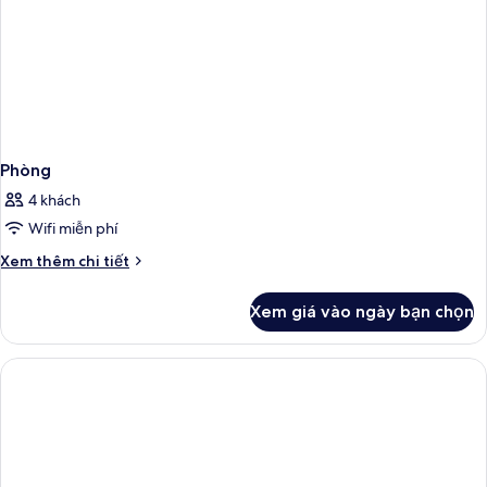
Phòng
4 khách
Wifi miễn phí
Chi
Xem thêm chi tiết
tiết
khác
Xem giá vào ngày bạn chọn
của
Phòng