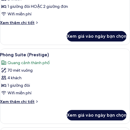
ảnh
Phòng
1 giường đôi HOẶC 2 giường đơn
đôi
Wifi miễn phí
hoặc
Chi
Xem thêm chi tiết
2
tiết
giường
khác
Xem giá vào ngày bạn chọn
của
đơn
Phòng
Tiêu
đôi
Xem
Phòng Suite (Prestige) | Khu vực ăn u
chuẩn
18
hoặc
Phòng Suite (Prestige)
tất
2
Quang cảnh thành phố
giường
cả
đơn
70 mét vuông
ảnh
Tiêu
Phòng
4 khách
chuẩn
Suite
1 giường đôi
(Prestige)
Wifi miễn phí
Chi
Xem thêm chi tiết
tiết
khác
Xem giá vào ngày bạn chọn
của
Phòng
Suite
Két bảo mật tại phòng, bàn, phòng c