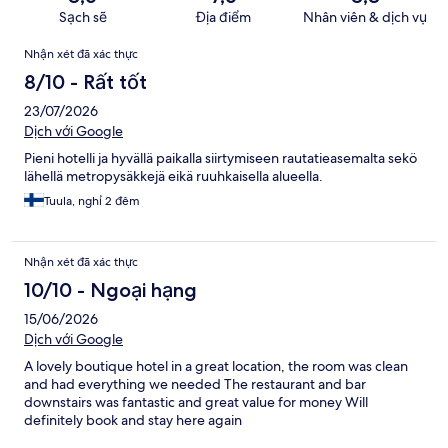
Sạch sẽ
Địa điểm
Nhân viên & dịch vụ
Nhận
Nhận xét đã xác thực
xét
8/10 - Rất tốt
23/07/2026
Dịch với Google
Pieni hotelli ja hyvällä paikalla siirtymiseen rautatieasemalta sekö
lähellä metropysäkkejä eikä ruuhkaisella alueella.
Tuula, nghỉ 2 đêm
Nhận xét đã xác thực
10/10 - Ngoại hạng
15/06/2026
Dịch với Google
A lovely boutique hotel in a great location, the room was clean
and had everything we needed The restaurant and bar
downstairs was fantastic and great value for money Will
definitely book and stay here again