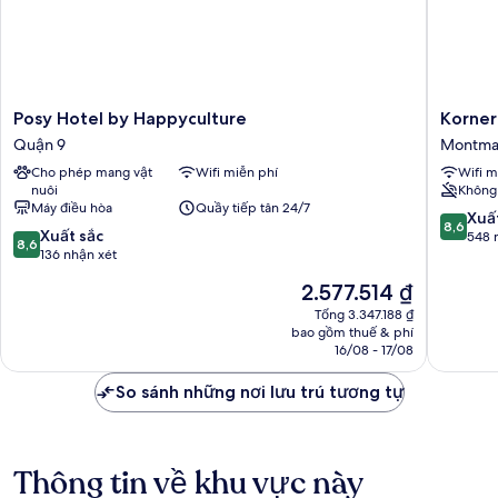
Posy
Korner
Posy Hotel by Happyculture
Korne
Hotel
Montma
Quận 9
Montma
by
Montma
Cho phép mang vật
Wifi miễn phí
Wifi m
Happyculture
nuôi
Không 
Quận
Máy điều hòa
Quầy tiếp tân 24/7
9
8.6
Xuấ
8,6
8.6
Xuất sắc
trên
548 
8,6
trên
136 nhận xét
10,
10,
Xuất
Giá
2.577.514 ₫
Xuất
sắc,
hiện
sắc,
Tổng 3.347.188 ₫
548
tại
bao gồm thuế & phí
136
nhận
là
16/08 - 17/08
nhận
xét
2.577.514 ₫
xét
So sánh những nơi lưu trú tương tự
Thông tin về khu vực này