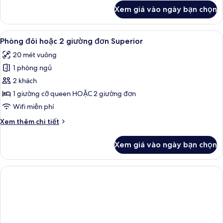
khác
Xem giá vào ngày bạn chọn
của
Phòng
3
Xem
Phòng đôi hoặc 2 giường đơn Superior
6
Deluxe
Phòng đôi hoặc 2 giường đơn Superior
tất
20 mét vuông
cả
1 phòng ngủ
ảnh
Phòng
2 khách
đôi
1 giường cỡ queen HOẶC 2 giường đơn
hoặc
Wifi miễn phí
2
Chi
Xem thêm chi tiết
giường
tiết
đơn
khác
Xem giá vào ngày bạn chọn
của
Superior
Phòng
đôi
hoặc
2
giường
đơn
Superior