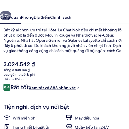
Chat
Noir
ước
Tiếp
73+
Tổng quan
Phòng
Địa điểm
Chính sách
Bất kỳ ai chọn lưu trú tại Hôtel Le Chat Noir đều chỉ mất khoảng 15
phút đi bộ là đến được Moulin Rouge và Nhà thờ Sacré-Cœur.
Ngoài ra, Nhà hát Opera Garnier và Galeries Lafayette chỉ cách nơi
đây 5 phút đi xe. Du khách khen ngợi về nhân viên nhiệt tình. Dịch
vụ giao thông công cộng chỉ cách một quãng đi bộ ngắn: cách Ga
Blanche vài bước chân và Ga Pigalle 4 phút.
Giá
3.024.542 ₫
hiện
Tổng 3.838.144 ₫
tại
bao gồm thuế & phí
Phòng Suite (Prestige) | Khu vực ăn u
là
11/08 - 12/08
3.024.542 ₫
Nhận
Rất tốt
8,4
Xem tất cả 883 nhận xét
8,4 trên 10,
xét
Tiện nghi, dịch vụ nổi bật
Wifi miễn phí
Máy điều hòa
Trang thiết bị giặt ủi
Quầy tiếp tân 24/7