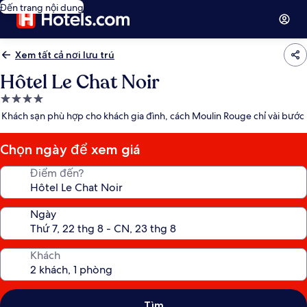
Đến trang nội dung
Xem tất cả nơi lưu trú
Hôtel Le Chat Noir
Nơi
lưu
Khách sạn phù hợp cho khách gia đình, cách Moulin Rouge chỉ vài bước
trú
4.0
Chọn ngày để xem giá
sao
Điểm đến?
Ngày
Khách
Tìm