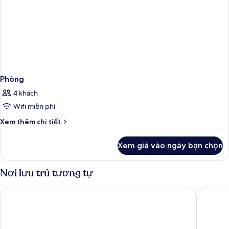
Phòng
4 khách
Wifi miễn phí
Chi
Xem thêm chi tiết
tiết
khác
Xem giá vào ngày bạn chọn
của
Phòng
Nơi lưu trú tương tự
Posy Hotel by Happyculture
Korner 