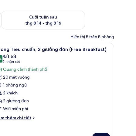
 thg 8 7 - thg 8 9
Kiểm tra lượng phòng cuối tuần tới từ thg 8 14 - thg 8 16
Cuối tuần sau
thg 8 14 - thg 8 16
Hiển thị 5 trên 5 phòng
ét bảo mật tại phòng, bàn, phòng cách âm
ại phòng, bàn, phòng cách âm
em
Bộ đồ giường cao cấp, két bảo mật tại phòng
7
òng Tiêu chuẩn, 2 giường đơn (Free Breakfast)
ất
Rất tốt
ả
4
8,4 trên 10
(5
5 nhận xét
nh
nhận
Quang cảnh thành phố
hòng
xét)
20 mét vuông
iêu
1 phòng ngủ
huẩn,
2 khách
2 giường đơn
iường
ơn
Wifi miễn phí
Free
i
m thêm chi tiết
reakfast)
́t
ác
a