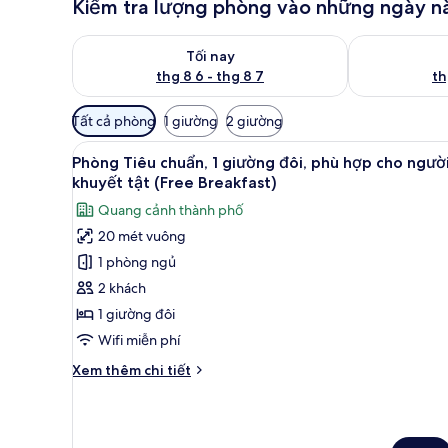
Kiểm tra lượng phòng vào những ngày n
Kiểm tra lượng phòng tối nay từ thg 8 6 - thg 8 7
Kiểm tra lượn
Tối nay
thg 8 6 - thg 8 7
th
Bộ
Tất cả phòng
1 giường
2 giường
lọc
Xem
Phòng Tiêu chuẩn, 1 giường đôi
có
5
Phòng Tiêu chuẩn, 1 giường đôi, phù hợp cho ngườ
tất
thể
khuyết tật (Free Breakfast)
cả
dùng
Quang cảnh thành phố
để
ảnh
20 mét vuông
lọc
Phòng
tìm
1 phòng ngủ
Tiêu
phòng
chuẩn,
2 khách
1
1 giường đôi
giường
Wifi miễn phí
đôi,
Chi
Xem thêm chi tiết
phù
tiết
hợp
khác
của
cho
Phòng