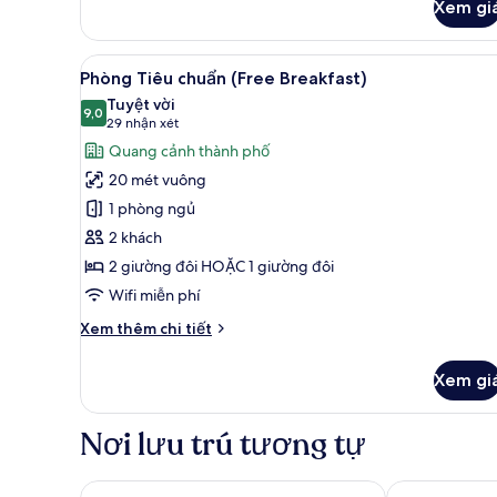
người
Xem gi
Tiêu
khuyết
chuẩn,
tật
1
Xem
Bộ đồ giường cao cấp, két bả
giường
7
(Free
Phòng Tiêu chuẩn (Free Breakfast)
tất
đôi,
Breakfast)
Tuyệt vời
phù
cả
9,0
9,0 trên 10
(29
29 nhận xét
hợp
ảnh
nhận
Quang cảnh thành phố
cho
Phòng
xét)
người
20 mét vuông
Tiêu
khuyết
1 phòng ngủ
tật
chuẩn
(Free
2 khách
(Free
Breakfast)
2 giường đôi HOẶC 1 giường đôi
Breakfast)
Wifi miễn phí
Chi
Xem thêm chi tiết
tiết
khác
Xem gi
của
Phòng
Tiêu
Nơi lưu trú tương tự
chuẩn
(Free
Breakfast)
Hotel Primus Valencia
HQ Arena Hot