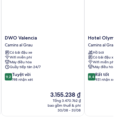
DWO
Hotel
DWO Valencia
Hotel Olympia Consu
Valencia
Olympia
Camins al Grau
Camins al Grau
Camins
Consul
Có bãi đậu xe
Hồ bơi
al
del
Wifi miễn phí
Có bãi đậu xe
Grau
Mar
Máy điều hòa
Wifi miễn phí
Camins
Quầy tiếp tân 24/7
Máy điều hòa
al
9.2
8.4
Tuyệt vời
Rất tốt
Grau
9,2
8,4
trên
trên
198 nhận xét
931 nhận xét
10,
10,
Tuyệt
Rất
Giá
3.155.238 ₫
vời,
tốt,
hiện
Tổng 3.470.762 ₫
198
931
tại
bao gồm thuế & phí
nhận
nhận
là
30/08 - 31/08
xét
xét
3.155.238 ₫