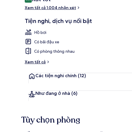
8,0 trên 10,
xét
Xem tất cả 1.004 nhận xét
Quầy tiếp tâ
Tiện nghi, dịch vụ nổi bật
Hồ bơi
Có bãi đậu xe
Có phòng thông nhau
Xem tất cả
Các tiện nghi chính
(12)
Như đang ở nhà
(6)
Tùy chọn phòng