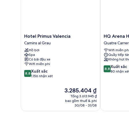
Hotel
HQ
Hotel Primus Valencia
HQ Arena H
Primus
Arena
Camins al Grau
Quatre Carrer
Valencia
Hotel
Hồ bơi
Wifi miễn ph
Camins
Quatre
Spa
Quầy tiếp tâ
al
Carreres
Có bãi đậu xe
Không hút th
Grau
Wifi miễn phí
8.8
Xuất sắc
8,8
8.8
Xuất sắc
trên
80 nhận xé
8,8
trên
1.156 nhận xét
10,
10,
Xuất
Xuất
sắc,
Giá
3.285.404 ₫
sắc,
80
hiện
Tổng 3.613.945 ₫
1.156
nhận
tại
bao gồm thuế & phí
nhận
xét
là
30/08 - 31/08
xét
3.285.404 ₫