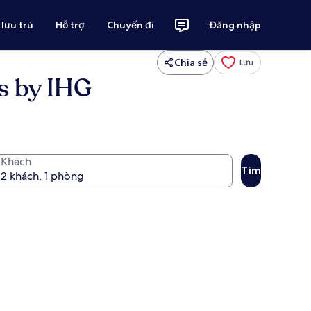
 lưu trú
Hỗ trợ
Chuyến đi
Đăng nhập
Chia sẻ
Lưu
as by IHG
Khách
Tìm