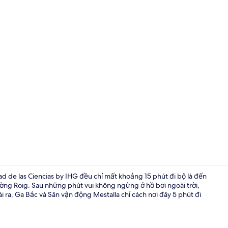
Phòng Tiêu c
dad de las Ciencias by IHG đều chỉ mất khoảng 15 phút đi bộ là đến
ường Roig. Sau những phút vui không ngừng ở hồ bơi ngoài trời,
i ra, Ga Bắc và Sân vận động Mestalla chỉ cách nơi đây 5 phút đi
Danh thắng