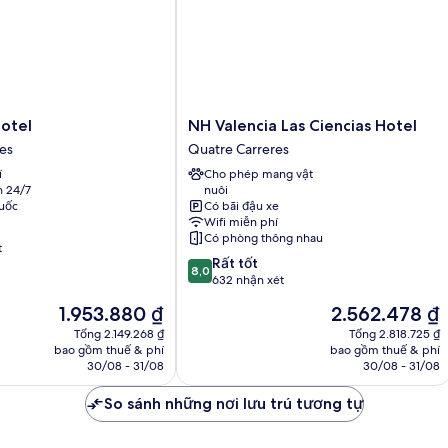
đôi
và
sofa
giường
(Free
Breakfast)
NH
otel
NH Valencia Las Ciencias Hotel
Valencia
es
Quatre Carreres
Las
í
Cho phép mang vật
Ciencias
n 24/7
nuôi
Hotel
uốc
Có bãi đậu xe
Quatre
Wifi miễn phí
Carreres
Có phòng thông nhau
t
8.0
Rất tốt
8,0
trên
632 nhận xét
10,
Giá
Giá
1.953.880 ₫
2.562.478 ₫
Rất
hiện
hiện
tốt,
Tổng 2.149.268 ₫
Tổng 2.818.725 ₫
tại
tại
bao gồm thuế & phí
bao gồm thuế & phí
632
là
là
30/08 - 31/08
30/08 - 31/08
nhận
1.953.880 ₫
2.562.478 ₫
xét
So sánh những nơi lưu trú tương tự