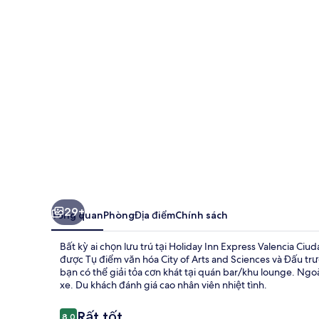
Express
Valencia
Ciudad
de
las
Ciencias
by
IHG
29+
Tổng quan
Phòng
Địa điểm
Chính sách
Bất kỳ ai chọn lưu trú tại Holiday Inn Express Valencia Ciu
được Tụ điểm văn hóa City of Arts and Sciences và Đấu tr
bạn có thể giải tỏa cơn khát tại quán bar/khu lounge. Ngoà
xe. Du khách đánh giá cao nhân viên nhiệt tình.
Nhận
Rất tốt
8,0