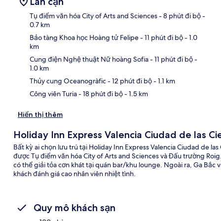
Lân cận
Tụ điểm văn hóa City of Arts and Sciences
- 8 phút đi bộ
-
0.7 km
Bảo tàng Khoa học Hoàng tử Felipe
- 11 phút đi bộ
- 1.0
Bản
km
Cung điện Nghệ thuật Nữ hoàng Sofia
- 11 phút đi bộ
-
1.0 km
Thủy cung Oceanogràfic
- 12 phút đi bộ
- 1.1 km
Công viên Turia
- 18 phút đi bộ
- 1.5 km
Hiển thị thêm
Holiday Inn Express Valencia Ciudad de las Ci
Bất kỳ ai chọn lưu trú tại Holiday Inn Express Valencia Ciudad de la
được Tụ điểm văn hóa City of Arts and Sciences và Đấu trường Roig
có thể giải tỏa cơn khát tại quán bar/khu lounge. Ngoài ra, Ga Bắc v
khách đánh giá cao nhân viên nhiệt tình.
Quy mô khách sạn