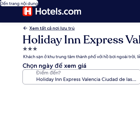
Đến trang nội dung
Xem tất cả nơi lưu trú
Holiday Inn Express Va
Nơi
lưu
Khách sạn ở khu trung tâm thành phố với hồ bơi ngoài trời,
trú
Chọn ngày để xem giá
3.0
Điểm đến?
sao
Thư
viện
ảnh
về
Holiday
Inn