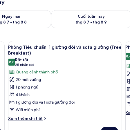
ày
g phòng ngày mai từ thg 8 7 - thg 8 8
Kiểm tra lượng phòng cuối tuần này từ
Ngày mai
Cuối tuần này
g 8 7 - thg 8 8
thg 8 7 - thg 8 9
, phù hợp cho người khuyết tật (Free Breakfast) | Bộ đồ giường cao cấp, k
Xem
Bộ đồ giường cao cấp, két bảo mật t
X
5
i
Phòng Tiêu chuẩn, 1 giường đôi và sofa giường (Free
Ph
tất
t
Breakfast)
cả
c
8,
Rất tốt
8,0
ảnh
ả
8,0 trên 10
(25
25 nhận xét
Phòng
P
nhận
Quang cảnh thành phố
Tiêu
T
xét)
20 mét vuông
chuẩn,
c
1 phòng ngủ
1
2
4 khách
giường
g
1 giường đôi và 1 sofa giường đôi
đôi
đ
Wifi miễn phí
và
(
Ch
Xe
sofa
B
tiê
Chi
Xem thêm chi tiết
kh
giường
tiết
củ
khác