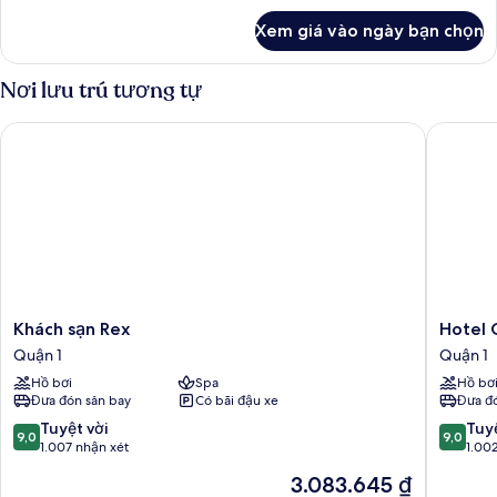
phố
khác
Xem giá vào ngày bạn chọn
của
Phòng
Suite
Nơi lưu trú tương tự
Presidential,
quang
Khách sạn Rex
Hotel Gr
cảnh
thành
phố
Khách
Hotel
Khách sạn Rex
Hotel 
sạn
Grand
Quận 1
Quận 1
Rex
Saigon
Hồ bơi
Spa
Hồ bơ
Quận
Quận
Đưa đón sân bay
Có bãi đậu xe
Đưa đó
1
1
9.0
9.0
Tuyệt vời
Tuyệ
9,0
9,0
trên
trên
1.007 nhận xét
1.00
10,
10,
Giá
3.083.645 ₫
Tuyệt
Tuyệt