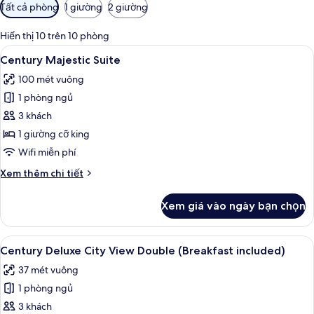
Bộ
Tất cả phòng
1 giường
2 giường
lọc
có
Hiển thị 10 trên 10 phòng
thể
Xem
Century Majestic Suite | Minibar, két
21
Century Majestic Suite
dùng
tất
để
100 mét vuông
cả
lọc
1 phòng ngủ
ảnh
tìm
Century
3 khách
phòng
Majestic
1 giường cỡ king
Suite
Wifi miễn phí
Chi
Xem thêm chi tiết
tiết
khác
Xem giá vào ngày bạn chọn
của
Century
Majestic
Xem
Century Deluxe City View Double (Bre
10
Suite
Century Deluxe City View Double (Breakfast included)
tất
37 mét vuông
cả
1 phòng ngủ
ảnh
Century
3 khách