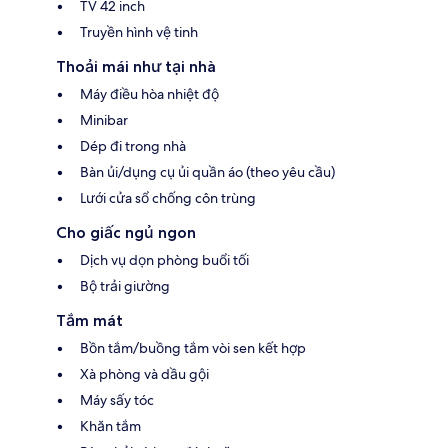
TV 42 inch
Truyền hình vệ tinh
Thoải mái như tại nhà
Máy điều hòa nhiệt độ
Minibar
Dép đi trong nhà
Bàn ủi/dụng cụ ủi quần áo (theo yêu cầu)
Lưới cửa sổ chống côn trùng
Cho giấc ngủ ngon
Dịch vụ dọn phòng buổi tối
Bộ trải giường
Tắm mát
Bồn tắm/buồng tắm vòi sen kết hợp
Xà phòng và dầu gội
Máy sấy tóc
Khăn tắm