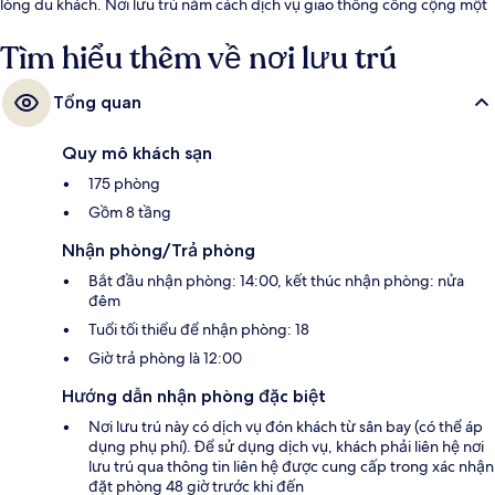
lòng du khách. Nơi lưu trú nằm cách dịch vụ giao thông công cộng một
quãng đi bộ ngắn: cách Nhà hát Thành phố Hồ Chí Minh 7 phút và Ga
Ba Son 12 phút.
Tìm hiểu thêm về nơi lưu trú
Tổng quan
Quy mô khách sạn
175 phòng
Gồm 8 tầng
Nhận phòng/Trả phòng
Bắt đầu nhận phòng: 14:00, kết thúc nhận phòng: nửa
đêm
Tuổi tối thiểu để nhận phòng: 18
Giờ trả phòng là 12:00
Hướng dẫn nhận phòng đặc biệt
Nơi lưu trú này có dịch vụ đón khách từ sân bay (có thể áp
dụng phụ phí). Để sử dụng dịch vụ, khách phải liên hệ nơi
lưu trú qua thông tin liên hệ được cung cấp trong xác nhận
đặt phòng 48 giờ trước khi đến