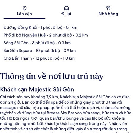
Bản đồ
Lân cận
Đi lại
Nhà hàng
Đường Đồng Khởi
- 1 phút đi bộ
- 0.1 km
Phố đi bộ Nguyễn Huệ
- 2 phút đi bộ
- 0.2 km
Sông Sài Gòn
- 3 phút đi bộ
- 0.3 km
Sài Gòn Square
- 10 phút đi bộ
- 0.9 km
Chợ Bến Thành
- 12 phút đi bộ
- 1.0 km
Thông tin về nơi lưu trú này
Khách sạn Majestic Sài Gòn
Chỉ cách sân bay khoảng 7,9 km, Khách sạn Majestic Sài Gòn có xe đưa
đón 24 giờ. Bạn có thể đến spa để có những giây phút thư thái với
massage mô sâu, liệu pháp quấn ủ cơ thể hoặc dịch vụ chăm sóc móng
tay/chân và dùng bữa tại Breeze Sky Bar vào bữa sáng, bữa trưa và bữa
tối. Hồ bơi ngoài trời, quán bar/khu lounge và câu lạc bộ sức khỏe là
những tiện nghi nổi bật khác tại khách sạn sang trọng này. Nhân viên
nhiệt tình và cơ sở vật chất là những điều gây ấn tượng tốt đẹp trong