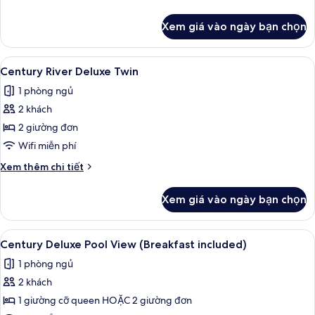
tiết
khác
Xem giá vào ngày bạn chọn
của
Century
Suite
Xem
Century River Deluxe Twin | Minibar, 
8
Century River Deluxe Twin
tất
1 phòng ngủ
cả
2 khách
ảnh
Century
2 giường đơn
River
Wifi miễn phí
Deluxe
Chi
Xem thêm chi tiết
Twin
tiết
khác
Xem giá vào ngày bạn chọn
của
Century
River
Xem
Century Deluxe Pool View (Breakfast i
7
Deluxe
Century Deluxe Pool View (Breakfast included)
tất
Twin
1 phòng ngủ
cả
2 khách
ảnh
Century
1 giường cỡ queen HOẶC 2 giường đơn