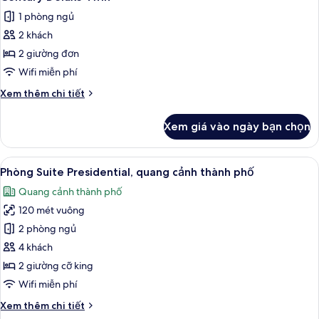
tất
View
1 phòng ngủ
Twin
cả
2 khách
ảnh
Century
2 giường đơn
Deluxe
Wifi miễn phí
Twin
Chi
Xem thêm chi tiết
tiết
khác
Xem giá vào ngày bạn chọn
của
Century
Deluxe
Xem
Phòng Suite Presidential, quang cảnh
9
Twin
Phòng Suite Presidential, quang cảnh thành phố
tất
Quang cảnh thành phố
cả
120 mét vuông
ảnh
Phòng
2 phòng ngủ
Suite
4 khách
Presidential,
2 giường cỡ king
quang
Wifi miễn phí
cảnh
Chi
Xem thêm chi tiết
thành
tiết