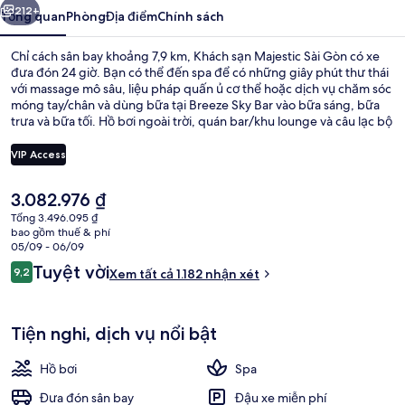
Gòn
212+
Tổng quan
Phòng
Địa điểm
Chính sách
Chỉ cách sân bay khoảng 7,9 km, Khách sạn Majestic Sài Gòn có xe
đưa đón 24 giờ. Bạn có thể đến spa để có những giây phút thư thái
với massage mô sâu, liệu pháp quấn ủ cơ thể hoặc dịch vụ chăm sóc
móng tay/chân và dùng bữa tại Breeze Sky Bar vào bữa sáng, bữa
trưa và bữa tối. Hồ bơi ngoài trời, quán bar/khu lounge và câu lạc bộ
sức khỏe là những tiện nghi nổi bật khác tại khách sạn sang trọng
này. Nhân viên nhiệt tình và cơ sở vật chất là những điều gây ấn
VIP Access
tượng tốt đẹp trong lòng du khách. Nơi lưu trú nằm cách dịch vụ
giao thông công cộng một quãng đi bộ ngắn: cách Nhà hát Thành
Giá
3.082.976 ₫
phố Hồ Chí Minh 7 phút và Ga Ba Son 12 phút.
Ngoại thất
hiện
Tổng 3.496.095 ₫
tại
bao gồm thuế & phí
là
05/09 - 06/09
3.082.976 ₫
Nhận
Tuyệt vời
9,2
Xem tất cả 1.182 nhận xét
9,2 trên 10,
xét
Tiện nghi, dịch vụ nổi bật
Hồ bơi
Spa
Đưa đón sân bay
Đậu xe miễn phí