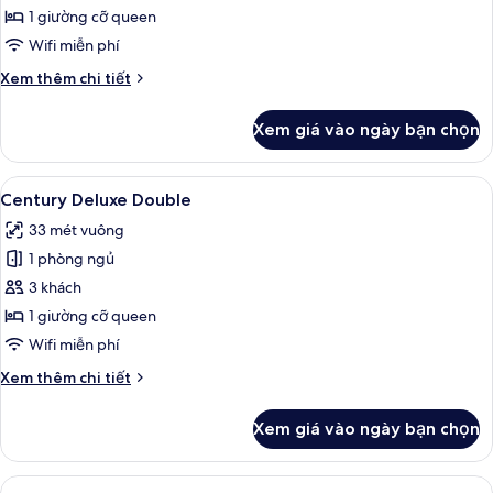
Deluxe
1 giường cỡ queen
City
Wifi miễn phí
View
Chi
Xem thêm chi tiết
Double
tiết
(Breakfast
khác
Xem giá vào ngày bạn chọn
của
included)
Century
Deluxe
Xem
Century Deluxe Double | Minibar, két
14
City
Century Deluxe Double
tất
View
33 mét vuông
Double
cả
(Breakfast
1 phòng ngủ
ảnh
included)
Century
3 khách
Deluxe
1 giường cỡ queen
Double
Wifi miễn phí
Chi
Xem thêm chi tiết
tiết
khác
Xem giá vào ngày bạn chọn
của
Century
Deluxe
Xem
Century Deluxe River view Double | M