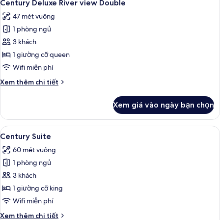
22
Double
Century Deluxe River view Double
tất
47 mét vuông
cả
1 phòng ngủ
ảnh
Century
3 khách
Deluxe
1 giường cỡ queen
River
Wifi miễn phí
view
Chi
Xem thêm chi tiết
Double
tiết
khác
Xem giá vào ngày bạn chọn
của
Century
Deluxe
Xem
Century Suite | Khu phòng khách | TV
18
River
Century Suite
tất
view
60 mét vuông
Double
cả
1 phòng ngủ
ảnh
Century
3 khách
Suite
1 giường cỡ king
Wifi miễn phí
Chi
Xem thêm chi tiết