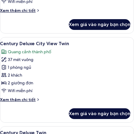
Deluxe
Wifi miễn phí
Pool
Chi
Xem thêm chi tiết
View
tiết
(Breakfast
khác
Xem giá vào ngày bạn chọn
của
included)
Century
Deluxe
Xem
Century Delu
9
Pool
Century Deluxe City View Twin
tất
View
Quang cảnh thành phố
(Breakfast
cả
included)
37 mét vuông
ảnh
Century
1 phòng ngủ
Deluxe
2 khách
City
2 giường đơn
View
Wifi miễn phí
Twin
Chi
Xem thêm chi tiết
tiết
khác
Xem giá vào ngày bạn chọn
của
Century
Deluxe
Xem
Century Deluxe Twin | Minibar, két b
5
City
Century Deluxe Twin