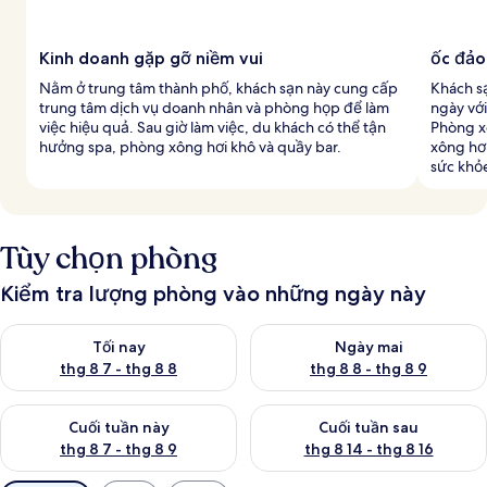
Kinh doanh gặp gỡ niềm vui
ốc đảo
Nằm ở trung tâm thành phố, khách sạn này cung cấp
Khách s
trung tâm dịch vụ doanh nhân và phòng họp để làm
ngày với
việc hiệu quả. Sau giờ làm việc, du khách có thể tận
Phòng x
hưởng spa, phòng xông hơi khô và quầy bar.
xông hơi
sức khỏe
Tùy chọn phòng
Kiểm tra lượng phòng vào những ngày này
Kiểm tra lượng phòng tối nay từ thg 8 7 - thg 8 8
Kiểm tra lượng phòng ngày mai
Tối nay
Ngày mai
thg 8 7 - thg 8 8
thg 8 8 - thg 8 9
Kiểm tra lượng phòng cuối tuần này từ thg 8 7 - thg 8 9
Kiểm tra lượng phòng cuối tuần
Cuối tuần này
Cuối tuần sau
thg 8 7 - thg 8 9
thg 8 14 - thg 8 16