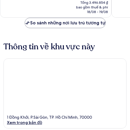
hiện
vời,
vời,
Tổng 3.496.854 ₫
tại
bao gồm thuế & phí
1.007
1.002
là
18/08 - 19/08
nhận
nhận
3.083.645 ₫
xét
xét
So sánh những nơi lưu trú tương tự
Thông tin về khu vực này
1 Đồng Khởi, P.Sài Gòn, TP. Hồ Chí Minh, 70000
Xem trong bản đồ