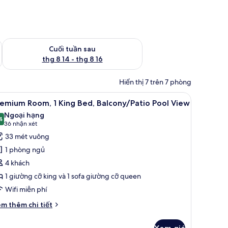
 thg 8 7 - thg 8 9
Kiểm tra lượng phòng cuối tuần tới từ thg 8 14 - thg 8 16
Cuối tuần sau
thg 8 14 - thg 8 16
Hiển thị 7 trên 7 phòng
nệm có lớp đệm bông, bàn
em
Premium Room, 1 King Bed, Balcony/Patio Pool
10
emium Room, 1 King Bed, Balcony/Patio Pool View
ất
Ngoại hạng
ả
4
9,4 trên 10
(36
36 nhận xét
nh
nhận
33 mét vuông
remium
xét)
1 phòng ngủ
oom,
4 khách
1 giường cỡ king và 1 sofa giường cỡ queen
ing
Wifi miễn phí
ed,
alcony/Patio
i
m thêm chi tiết
ool
́t
ác
iew