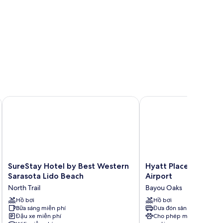
ol
ew,
cessible
SureStay Hotel by Best Western Sarasota Lido Beach
Hyatt Place Sarasota/B
SureStay
Hyatt
SureStay Hotel by Best Western
Hyatt Place Sarasot
Hotel
Place
Sarasota Lido Beach
Airport
by
Sarasota/Bradenton
North Trail
Bayou Oaks
Best
Airport
Western
Hồ bơi
Bayou
Hồ bơi
Bữa sáng miễn phí
Đưa đón sân bay
Sarasota
Oaks
Đậu xe miễn phí
Cho phép mang vật
Lido