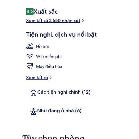
Nhận
Xuất sắc
8,6
8,6 trên 10,
xét
Lounge
Xem tất cả 2.650 nhận xét
Tiện nghi, dịch vụ nổi bật
Hồ bơi
Wifi miễn phí
Máy điều hòa
Xem tất cả
Các tiện nghi chính
(12)
Như đang ở nhà
(6)
Tùy chọn phòng