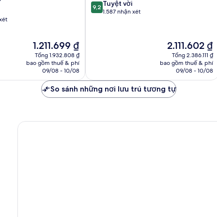
9.2
Tuyệt vời
9,2
trên
1.587 nhận xét
xét
10,
Tuyệt
vời,
Giá
Giá
1.211.699 ₫
2.111.602 ₫
1.587
hiện
hiện
nhận
Tổng 1.932.808 ₫
Tổng 2.386.111 ₫
tại
tại
bao gồm thuế & phí
bao gồm thuế & phí
xét
là
là
09/08 - 10/08
09/08 - 10/08
1.211.699 ₫
2.111.602 ₫
So sánh những nơi lưu trú tương tự