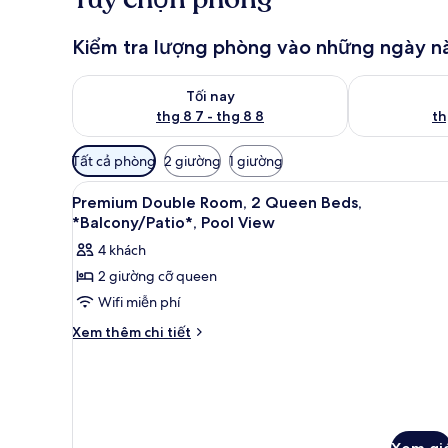
Kiểm tra lượng phòng vào những ngày n
Kiểm tra lượng phòng tối nay từ thg 8 7 - thg 8 8
Kiểm tra lượn
Tối nay
thg 8 7 - thg 8 8
th
Bộ
Tất cả phòng
2 giường
1 giường
lọc
Xem
Bộ đồ giường cao cấp, chăn
có
9
Premium Double Room, 2 Queen Beds,
tất
thể
*Balcony/Patio*, Pool View
cả
dùng
4 khách
để
ảnh
2 giường cỡ queen
lọc
Premium
tìm
Wifi miễn phí
Double
phòng
Room,
Chi
Xem thêm chi tiết
tiết
2
khác
Queen
của
Beds,
Premium
*Balcony/Patio*,
Double
Room,
Pool