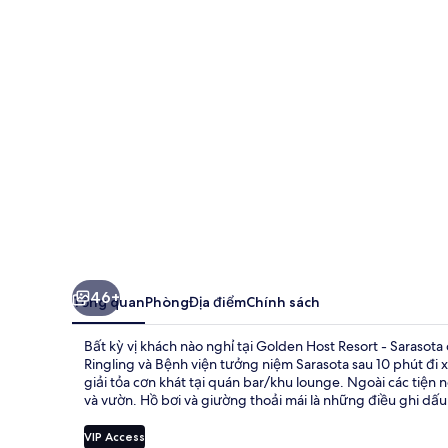
Resort
-
Sarasota
46+
Tổng quan
Phòng
Địa điểm
Chính sách
Bất kỳ vị khách nào nghỉ tại Golden Host Resort - Saraso
Ringling và Bệnh viện tưởng niệm Sarasota sau 10 phút đi 
giải tỏa cơn khát tại quán bar/khu lounge. Ngoài các tiện n
và vườn. Hồ bơi và giường thoải mái là những điều ghi dấu
VIP Access