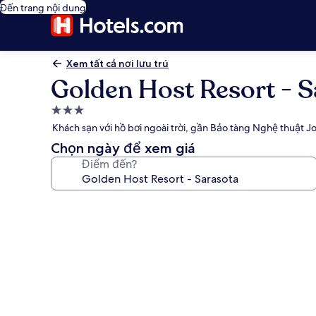
Đến trang nội dung
Xem tất cả nơi lưu trú
Golden Host Resort - S
Nơi
lưu
Khách sạn với hồ bơi ngoài trời, gần Bảo tàng Nghệ thuật J
trú
Chọn ngày để xem giá
3.0
Điểm đến?
sao
Thư
viện
ảnh
về
Golden
Host