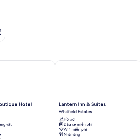
Po
Vi
Ac
á
tique Hotel
Lantern Inn & Suites
Lantern
utique Hotel
Lantern Inn & Suites
Inn
Whitfield Estates
&
Hồ bơi
Suites
ng vật
Đậu xe miễn phí
Whitfield
Wifi miễn phí
Estates
e
Nhà hàng
í