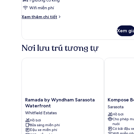
ảnh
*Balcony/Patio*,
Studio,
Wifi miễn phí
Pool
1
View
Chi
Xem thêm chi tiết
King
tiết
khác
Bed
Xem gi
của
Studio,
1
Nơi lưu trú tương tự
King
Bed
Ramada by Wyndham Sarasota Waterfront
Kompose Bou
Ramada
Kompose
Ramada by Wyndham Sarasota
Kompose Bo
by
Boutique
Waterfront
Sarasota
Wyndham
Hotel
Whitfield Estates
Hồ bơi
Sarasota
Sarasota
Cho phép ma
Waterfront
Hồ bơi
nuôi
Bữa sáng miễn phí
Whitfield
Có bãi đậu x
Đậu xe miễn phí
Estates
Wifi miễn ph