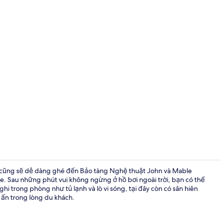
Video của nơ
ta cũng sẽ dễ dàng ghé đến Bảo tàng Nghệ thuật John và Mable
xe. Sau những phút vui không ngừng ở hồ bơi ngoài trời, bạn có thể
ghi trong phòng như tủ lạnh và lò vi sóng, tại đây còn có sân hiên
Hồ bơi ngoài
 ấn trong lòng du khách.