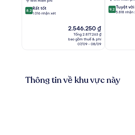
Wifi miễn phí
9.2
Tuyệt vời
8.2
Rất tốt
9,2
8,2
trên
5.818 nhận 
trên
1.016 nhận xét
10,
10,
Tuyệt
Rất
Giá
2.546.250 ₫
vời,
tốt,
hiện
5.818
Tổng 2.877.263 ₫
1.016
tại
nhận
bao gồm thuế & phí
nhận
là
07/09 - 08/09
xét
xét
2.546.250 ₫
Thông tin về khu vực này