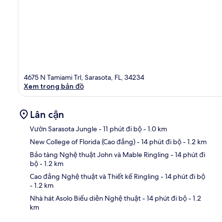
4675 N Tamiami Trl, Sarasota, FL, 34234
Xem trong bản đồ
Lân cận
Vườn Sarasota Jungle
- 11 phút đi bộ
- 1.0 km
New College of Florida (Cao đẳng)
- 14 phút đi bộ
- 1.2 km
Bản
Bảo tàng Nghệ thuật John và Mable Ringling
- 14 phút đi
bộ
- 1.2 km
Cao đẳng Nghệ thuật và Thiết kế Ringling
- 14 phút đi bộ
- 1.2 km
Nhà hát Asolo Biểu diễn Nghệ thuật
- 14 phút đi bộ
- 1.2
km