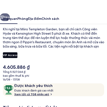
Garden
ước
Tiếp
114+
Tổng quan
Phòng
Địa điểm
Chính sách
Khi nghỉ tại Miiro Templeton Garden, bạn sẽ chỉ cách Công viên
Hyde và Kensington High Street 5 phút đi xe. Khách có thể đến
trung tâm thể dục để rèn luyện thể lực hoặc thưởng thức vài món
thơm ngon ở Pippin's Restaurant, chuyên món ăn Anh và mở cửa vào
bữa sáng, bữa trưa và bữa tối. Các tiện nghi nổi bật tại khách sạn
phong cách kiến trúc thời Victoria này bao gồm quán bar/khu
lounge và vườn. Khách du lịch thích khoảng cách thuận tiện giữa nơi
VIP Access
lưu trú và trạm giao thông công cộng, như cách Ga Earl's Court 3
phút và cách Ga tàu điện ngầm West Brompton 9 phút đi bộ.
Giá
4.605.886 ₫
Phục vụ bữa sáng, bữa trưa và bữa tối
hiện
Tổng 5.527.064 ₫
tại
bao gồm thuế & phí
là
16/08 - 17/08
4.605.886 ₫
Nhận
9,6
Được khách yêu thích
xét
Đ
trên
Được khách đánh giá cao nhất
ư
Xem tất cả 708 nhận xét
10,
ợ
Được
c
khách