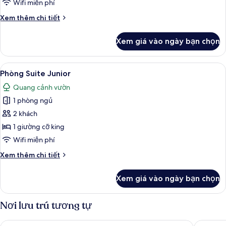
Wifi miễn phí
Chi
Xem thêm chi tiết
tiết
khác
Xem giá vào ngày bạn chọn
của
Phòng
đôi
Xem
Phòng Suite Junior | Bộ đồ giường kh
7
Deluxe
Phòng Suite Junior
tất
Quang cảnh vườn
cả
1 phòng ngủ
ảnh
Phòng
2 khách
Suite
1 giường cỡ king
Junior
Wifi miễn phí
Chi
Xem thêm chi tiết
tiết
khác
Xem giá vào ngày bạn chọn
của
Phòng
Suite
Nơi lưu trú tương tự
Junior
Holiday Inn London - Kensington High St. by IHG
Mercure 