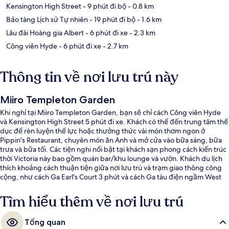
Kensington High Street
- 9 phút đi bộ
- 0.8 km
Bảo tàng Lịch sử Tự nhiên
- 19 phút đi bộ
- 1.6 km
Lâu đài Hoàng gia Albert
- 6 phút đi xe
- 2.3 km
Công viên Hyde
- 6 phút đi xe
- 2.7 km
Thông tin về nơi lưu trú này
Miiro Templeton Garden
Khi nghỉ tại Miiro Templeton Garden, bạn sẽ chỉ cách Công viên Hyde
và Kensington High Street 5 phút đi xe. Khách có thể đến trung tâm thể
dục để rèn luyện thể lực hoặc thưởng thức vài món thơm ngon ở
Pippin's Restaurant, chuyên món ăn Anh và mở cửa vào bữa sáng, bữa
trưa và bữa tối. Các tiện nghi nổi bật tại khách sạn phong cách kiến trúc
thời Victoria này bao gồm quán bar/khu lounge và vườn. Khách du lịch
thích khoảng cách thuận tiện giữa nơi lưu trú và trạm giao thông công
cộng, như cách Ga Earl's Court 3 phút và cách Ga tàu điện ngầm West
Brompton 9 phút đi bộ.
Tìm hiểu thêm về nơi lưu trú
Tổng quan