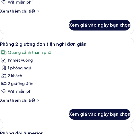
Wifi miễn phí
cổ
Chi
Xem thêm chi tiết
điển
tiết
khác
Xem giá vào ngày bạn chọn
của
Phòng
đôi
Xem
Phòng 2 giường đơn tiện nghi đơn giả
5
phong
Phòng 2 giường đơn tiện nghi đơn giản
tất
cách
Quang cảnh thành phố
cổ
cả
điển
19 mét vuông
ảnh
Phòng
1 phòng ngủ
2
2 khách
giường
2 giường đơn
đơn
Wifi miễn phí
tiện
Chi
Xem thêm chi tiết
nghi
tiết
đơn
khác
Xem giá vào ngày bạn chọn
giản
của
Phòng
2
Xem
Phòng đôi Superior | Bộ đồ giường kh
7
giường
Phòng đôi Superior