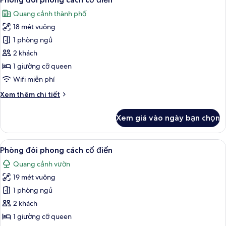
tất
bản
Quang cảnh thành phố
cả
18 mét vuông
ảnh
Phòng
1 phòng ngủ
đôi
2 khách
phong
1 giường cỡ queen
cách
Wifi miễn phí
cổ
Chi
Xem thêm chi tiết
điển
tiết
khác
Xem giá vào ngày bạn chọn
của
Phòng
đôi
Xem
Phòng đôi phong cách cổ điển | Bộ đ
6
phong
Phòng đôi phong cách cổ điển
tất
cách
Quang cảnh vườn
cổ
cả
điển
19 mét vuông
ảnh
Phòng
1 phòng ngủ
đôi
2 khách
phong
1 giường cỡ queen
cách