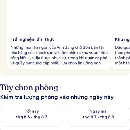
Trải nghiệm ẩm thực
Khu ng
Những món ăn ngon của Anh đang chờ đón bạn tại
Dạo qua
nhà hàng của khách sạn với tầm nhìn ra khu vườn. Bữa
theo pho
sáng kiểu lục địa được phục vụ, trong khi quán cà phê
thành p
và quầy bar cung cấp nhiều lựa chọn ăn uống hơn.
một hàn
Tùy chọn phòng
Kiểm tra lượng phòng vào những ngày này
Kiểm tra lượng phòng tối nay từ thg 8 6 - thg 8 7
Kiểm tra lượng phòng ngày mai
Tối nay
Ngày mai
thg 8 6 - thg 8 7
thg 8 7 - thg 8 8
Kiểm tra lượng phòng cuối tuần này từ thg 8 7 - thg 8 9
Kiểm tra lượng phòng cuối tuần