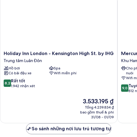
Holiday
Mercur
Holiday Inn London - Kensington High St. by IHG
Mercur
Inn
London
Trung tâm Luân Đôn
Khu Ham
London
Earls
Hồ bơi
Spa
Cho p
-
Court
Có bãi đậu xe
Wifi miễn phí
nuôi
Kensington
Khu
Wifi m
High
Hammer
8.2
Rất tốt
8,2
9.0
St.
và
Tuyệ
trên
1.942 nhận xét
9,0
trên
by
Fulham
812 
10,
10,
IHG
Rất
Giá
3.533.195 ₫
Tuyệt
Trung
tốt,
hiện
vời,
tâm
Tổng 4.239.834 ₫
1.942
tại
bao gồm thuế & phí
812
Luân
nhận
là
31/08 - 01/09
nhận
Đôn
xét
3.533.195 ₫
xét
So sánh những nơi lưu trú tương tự