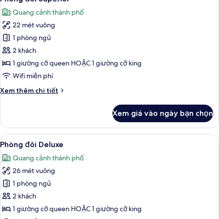
tất
đơn
Quang cảnh thành phố
tiện
cả
nghi
22 mét vuông
ảnh
đơn
Phòng
1 phòng ngủ
giản
đôi
2 khách
Superior
1 giường cỡ queen HOẶC 1 giường cỡ king
Wifi miễn phí
Chi
Xem thêm chi tiết
tiết
khác
Xem giá vào ngày bạn chọn
của
Phòng
đôi
Xem
Phòng đôi Deluxe | Bộ đồ giường khá
9
Superior
Phòng đôi Deluxe
tất
Quang cảnh thành phố
cả
26 mét vuông
ảnh
Phòng
1 phòng ngủ
đôi
2 khách
Deluxe
1 giường cỡ queen HOẶC 1 giường cỡ king