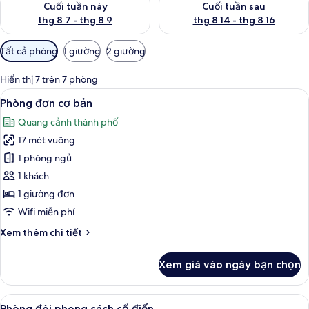
Cuối tuần này
Cuối tuần sau
thg 8 7 - thg 8 9
thg 8 14 - thg 8 16
Bộ
Tất cả phòng
1 giường
2 giường
lọc
có
Hiển thị 7 trên 7 phòng
thể
Xem
Phòng đơn cơ bản | Bộ đồ giường khá
5
Phòng đơn cơ bản
dùng
tất
để
Quang cảnh thành phố
cả
lọc
17 mét vuông
ảnh
tìm
Phòng
1 phòng ngủ
phòng
đơn
1 khách
cơ
1 giường đơn
bản
Wifi miễn phí
Chi
Xem thêm chi tiết
tiết
khác
Xem giá vào ngày bạn chọn
của
Phòng
đơn
Xem
Phòng đôi phong cách cổ điển | Bộ đ
7
cơ
Phòng đôi phong cách cổ điển