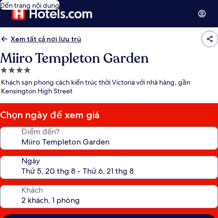
Đến trang nội dung
Xem tất cả nơi lưu trú
Miiro Templeton Garden
Nơi
lưu
Khách sạn phong cách kiến trúc thời Victoria với nhà hàng, gần
trú
Kensington High Street
4.0
sao
Chọn ngày để xem giá
Điểm đến?
Ngày
Khách