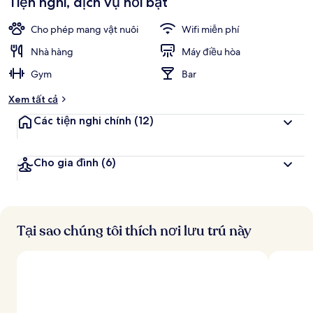
Tiện nghi, dịch vụ nổi bật
yêu
k
thích
h
Cho phép mang vật nuôi
Wifi miễn phí
á
c
Nhà hàng
Máy điều hòa
h
Gym
Bar
đ
Xem tất cả
á
n
Các tiện nghi chính
(12)
h
g
Cho gia đình
(6)
i
á
c
a
o
Tại sao chúng tôi thích nơi lưu trú này
n
h
ấ
t