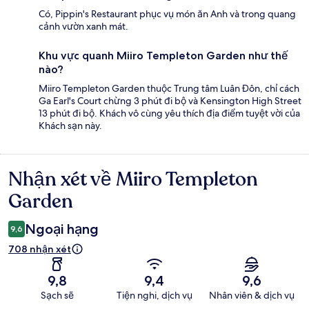
Có, Pippin's Restaurant phục vụ món ăn Anh và trong quang
cảnh vườn xanh mát.
Khu vực quanh Miiro Templeton Garden như thế
nào?
Miiro Templeton Garden thuộc Trung tâm Luân Đôn, chỉ cách
Ga Earl's Court chừng 3 phút đi bộ và Kensington High Street
13 phút đi bộ. Khách vô cùng yêu thích địa điểm tuyệt vời của
Khách sạn này.
Nhận xét về Miiro Templeton
Nhận
xét
Garden
Ngoại hạng
9,6
708 nhận xét
9,8
9,4
9,6
Sạch sẽ
Tiện nghi, dịch vụ
Nhân viên & dịch vụ