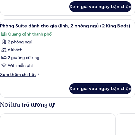
đình,
khác
Xem giá vào ngày bạn chọn
của
2
Căn
phòng
hộ
Xem
Bộ đồ giường cao cấp, chăn bông, m
ngủ
5
dành
Phòng Suite dành cho gia đình, 2 phòng ngủ (2 King Beds)
tất
(2
cho
Quang cảnh thành phố
gia
cả
King
đình,
2 phòng ngủ
ảnh
Beds)
2
Phòng
6 khách
phòng
Suite
ngủ
2 giường cỡ king
(2
dành
Wifi miễn phí
King
cho
Beds)
Chi
Xem thêm chi tiết
gia
tiết
đình,
khác
Xem giá vào ngày bạn chọn
của
2
Phòng
phòng
Suite
Nơi lưu trú tương tự
ngủ
dành
(2
cho
Hilton Beijing Wangfujing
Renaissa
gia
King
đình,
Beds)
2
phòng