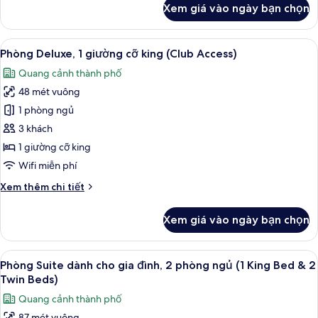
Xem giá vào ngày bạn chọn
(Deluxe)
của
Phòng
Suite
Xem
Bộ đồ giường cao cấp, chăn bông, m
6
Grand,
Phòng Deluxe, 1 giường cỡ king (Club Access)
tất
1
Quang cảnh thành phố
giường
cả
cỡ
48 mét vuông
ảnh
king
Phòng
1 phòng ngủ
(Deluxe)
Deluxe,
3 khách
1
1 giường cỡ king
giường
Wifi miễn phí
cỡ
Chi
Xem thêm chi tiết
king
tiết
(Club
khác
Xem giá vào ngày bạn chọn
Access)
của
Phòng
Deluxe,
Xem
Phòng Suite dành cho gia đình, 2 phòn
7
1
Phòng Suite dành cho gia đình, 2 phòng ngủ (1 King Bed & 2
tất
giường
Twin Beds)
cỡ
cả
Quang cảnh thành phố
king
ảnh
(Club
87 mét vuông