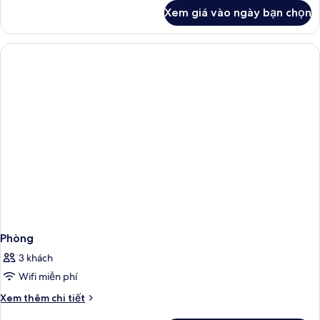
khác
Xem giá vào ngày bạn chọn
của
Phòng
Phòng
3 khách
Wifi miễn phí
Chi
Xem thêm chi tiết
tiết