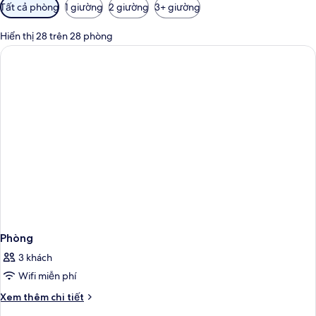
Bộ
Tất cả phòng
1 giường
2 giường
3+ giường
lọc
có
Hiển thị 28 trên 28 phòng
thể
dùng
để
lọc
tìm
phòng
Phòng
3 khách
Wifi miễn phí
Chi
Xem thêm chi tiết
tiết