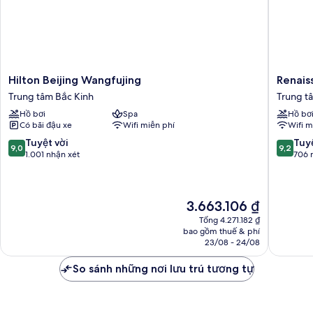
ngủ
(2
King
Beds)
Hilton
Renaiss
Hilton Beijing Wangfujing
Renais
Beijing
Beijing
Trung tâm Bắc Kinh
Trung t
Wangfujing
Wangfuj
Hồ bơi
Spa
Hồ bơ
Trung
Hotel
Có bãi đậu xe
Wifi miễn phí
Wifi m
tâm
Trung
Bắc
tâm
9.0
9.2
Tuyệt vời
Tuyệ
9,0
9,2
Kinh
Bắc
trên
trên
1.001 nhận xét
706 
Kinh
10,
10,
Tuyệt
Tuyệt
vời,
vời,
Giá
3.663.106 ₫
1.001
706
hiện
nhận
nhận
Tổng 4.271.182 ₫
tại
xét
xét
bao gồm thuế & phí
là
23/08 - 24/08
3.663.106 ₫
So sánh những nơi lưu trú tương tự