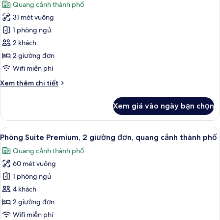
Quang cảnh thành phố
gia
cả
Bed
đình,
31 mét vuông
ảnh
&
2
Phòng,
1 phòng ngủ
2
phòng
2
ngủ
Twin
2 khách
(Premium,
giường
Beds)
2 giường đơn
1
đơn
Wifi miễn phí
King
Bed
Chi
Xem thêm chi tiết
&
tiết
2
khác
Twin
Xem giá vào ngày bạn chọn
của
Beds)
Phòng,
2
Xem
Phòng Suite Premium, 2 giường đơn, 
5
giường
Phòng Suite Premium, 2 giường đơn, quang cảnh thành phố
tất
đơn
Quang cảnh thành phố
cả
60 mét vuông
ảnh
Phòng
1 phòng ngủ
Suite
4 khách
Premium,
2 giường đơn
2
Wifi miễn phí