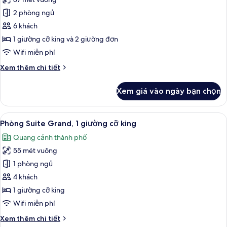
Phòng
Access)
2 phòng ngủ
Suite
dành
6 khách
cho
1 giường cỡ king và 2 giường đơn
gia
Wifi miễn phí
đình,
Chi
Xem thêm chi tiết
2
tiết
phòng
khác
Xem giá vào ngày bạn chọn
của
ngủ
Phòng
(1
Suite
Xem
Bộ đồ giường cao cấp, chăn bông, m
King
6
dành
Phòng Suite Grand, 1 giường cỡ king
tất
Bed
cho
Quang cảnh thành phố
gia
cả
&
đình,
55 mét vuông
ảnh
2
2
Phòng
1 phòng ngủ
Twin
phòng
Suite
ngủ
Beds)
4 khách
(1
Grand,
1 giường cỡ king
King
1
Wifi miễn phí
Bed
giường
&
Chi
Xem thêm chi tiết
cỡ
2
tiết