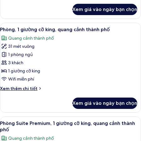
Twin
king
khác
Beds)
Xem giá vào ngày bạn chọn
của
Phòng
Suite
Xem
Phòng, 1 giường cỡ king, quang cảnh t
5
Grand,
Phòng, 1 giường cỡ king, quang cảnh thành phố
tất
1
Quang cảnh thành phố
giường
cả
cỡ
31 mét vuông
ảnh
king
Phòng,
1 phòng ngủ
1
3 khách
giường
1 giường cỡ king
cỡ
Wifi miễn phí
king,
Chi
Xem thêm chi tiết
quang
tiết
cảnh
khác
Xem giá vào ngày bạn chọn
thành
của
Phòng,
phố
1
Xem
TV LCD
5
giường
Phòng Suite Premium, 1 giường cỡ king, quang cảnh thành
tất
cỡ
phố
king,
cả
Quang cảnh thành phố
quang