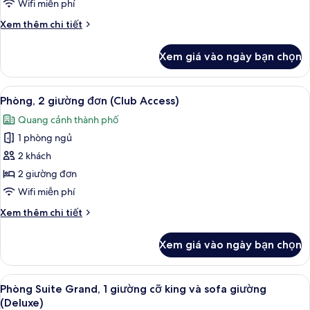
gia
Wifi miễn phí
đình,
Chi
Xem thêm chi tiết
2
tiết
phòng
khác
Xem giá vào ngày bạn chọn
của
ngủ
Căn
(1
hộ
Xem
Phòng, 2 giường đơn (Club Access) | B
King
5
dành
Phòng, 2 giường đơn (Club Access)
tất
Bed
cho
Quang cảnh thành phố
gia
cả
&
đình,
1 phòng ngủ
ảnh
2
2
Phòng,
2 khách
Twin
phòng
2
ngủ
Beds)
2 giường đơn
(1
giường
Wifi miễn phí
King
đơn
Bed
Chi
Xem thêm chi tiết
(Club
&
tiết
Access)
2
khác
Xem giá vào ngày bạn chọn
Twin
của
Beds)
Phòng,
2
Xem
Phòng Suite Grand, 1 giường cỡ king 
5
giường
Phòng Suite Grand, 1 giường cỡ king và sofa giường
tất
đơn
(Deluxe)