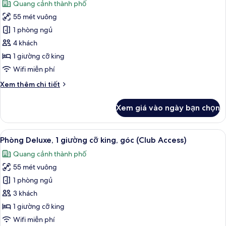
Quang cảnh thành phố
king
cả
55 mét vuông
ảnh
Phòng
1 phòng ngủ
Suite
4 khách
Premium,
1 giường cỡ king
1
Wifi miễn phí
giường
Chi
Xem thêm chi tiết
cỡ
tiết
king
khác
Xem giá vào ngày bạn chọn
của
Phòng
Suite
Xem
Phòng Deluxe, 1 giường cỡ king, góc (C
6
Premium,
Phòng Deluxe, 1 giường cỡ king, góc (Club Access)
tất
1
Quang cảnh thành phố
giường
cả
cỡ
55 mét vuông
ảnh
king
Phòng
1 phòng ngủ
Deluxe,
3 khách
1
1 giường cỡ king
giường
Wifi miễn phí