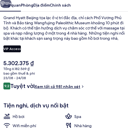
121+
Tổng quan
Phòng
Địa điểm
Chính sách
Grand Hyatt Beijing tọa lạc ở vị trí đắc địa, chỉ cách Phố Vương Phủ
Tỉnh và Bảo tàng Wangfujing Paleolithic Museum khoảng 10 phút đi
bộ. Khách có thể tận hưởng dịch vụ chăm sóc cơ thể với massage tại
spa và nạp năng lượng ở một trong 4 nhà hàng. Những tiện nghi nổi
bật khác tại khách sạn sang trọng này bao gồm hồ bơi trong nhà,
câu lạc bộ sức khỏe và trung tâm thể thao. Dịch vụ giao thông công
cộng chỉ cách một quãng đi bộ ngắn: cách Ga Vương Phủ Tỉnh 4
VIP Access
phút và Ga Jinyu Hutong 12 phút.
Giá
5.302.375 ₫
Hồ bơi trong nhà
hiện
Tổng 6.182.569 ₫
tại
bao gồm thuế & phí
là
23/08 - 24/08
5.302.375 ₫
Nhận
Tuyệt vời
9,2
Xem tất cả 981 nhận xét
9,2 trên 10,
xét
Tiện nghi, dịch vụ nổi bật
Hồ bơi
Spa
Wifi miễn phí
Nhà hàng