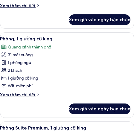
giường
Chi
Xem thêm chi tiết
đơn,
tiết
quang
khác
Xem giá vào ngày bạn chọn
cảnh
của
Phòng
thành
Suite
Xem
Phòng, 1 giường cỡ king | Bộ đồ giườ
phố
5
Premium,
Phòng, 1 giường cỡ king
tất
2
Quang cảnh thành phố
giường
cả
đơn,
31 mét vuông
ảnh
quang
Phòng,
1 phòng ngủ
cảnh
1
thành
2 khách
phố
giường
1 giường cỡ king
cỡ
Wifi miễn phí
king
Chi
Xem thêm chi tiết
tiết
khác
Xem giá vào ngày bạn chọn
của
Phòng,
1
Xem
Phòng Suite Premium, 1 giường cỡ king
5
giường
Phòng Suite Premium, 1 giường cỡ king
tất
cỡ