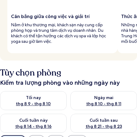
Cân bằng giữa công việc và giải trí
Thức ă
Nằm ở khu thương mại, khách sạn này cung cấp
Những n
phòng họp và trung tâm dịch vụ doanh nhân. Du
nhà hàn
khách có thể tận hưởng các dịch vụ spa và lớp học
Trung H
yoga sau giờ làm việc.
mỗi buổi
Tùy chọn phòng
Kiểm tra lượng phòng vào những ngày này
Kiểm tra lượng phòng tối nay từ thg 8 9 - thg 8 10
Kiểm tra lượng phòng ngày mai 
Tối nay
Ngày mai
thg 8 9 - thg 8 10
thg 8 10 - thg 8 11
Kiểm tra lượng phòng cuối tuần này từ thg 8 14 - thg 8 16
Kiểm tra lượng phòng cuối tuần
Cuối tuần này
Cuối tuần sau
thg 8 14 - thg 8 16
thg 8 21 - thg 8 23