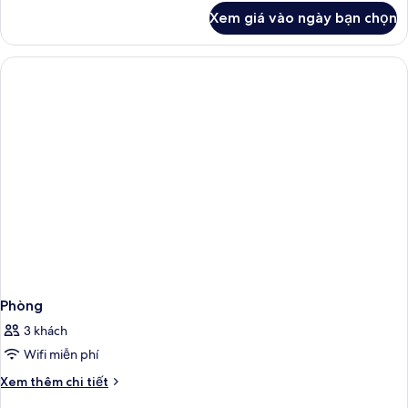
khác
Xem giá vào ngày bạn chọn
của
Phòng
Phòng
3 khách
Wifi miễn phí
Chi
Xem thêm chi tiết
tiết