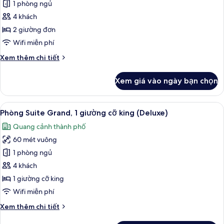
Phòng
1 phòng ngủ
Suite
4 khách
Grand,
2 giường đơn
2
Wifi miễn phí
giường
Chi
Xem thêm chi tiết
đơn
tiết
(Deluxe)
khác
Xem giá vào ngày bạn chọn
của
Phòng
Suite
Xem
Phòng Suite Grand, 1 giường cỡ king 
5
Grand,
Phòng Suite Grand, 1 giường cỡ king (Deluxe)
tất
2
Quang cảnh thành phố
giường
cả
đơn
60 mét vuông
ảnh
(Deluxe)
Phòng
1 phòng ngủ
Suite
4 khách
Grand,
1 giường cỡ king
1
Wifi miễn phí
giường
Chi
Xem thêm chi tiết
cỡ
tiết
king
khác