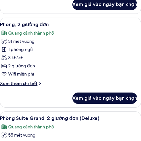
khác
Xem giá vào ngày bạn chọn
của
Phòng,
1
Xem
Phòng, 2 giường đơn | Bộ đồ giường 
6
giường
Phòng, 2 giường đơn
tất
cỡ
Quang cảnh thành phố
king
cả
31 mét vuông
ảnh
Phòng,
1 phòng ngủ
2
3 khách
giường
2 giường đơn
đơn
Wifi miễn phí
Chi
Xem thêm chi tiết
tiết
khác
Xem giá vào ngày bạn chọn
của
Phòng,
2
Xem
Phòng Suite Grand, 2 giường đơn (Del
5
giường
Phòng Suite Grand, 2 giường đơn (Deluxe)
tất
đơn
Quang cảnh thành phố
cả
55 mét vuông
ảnh