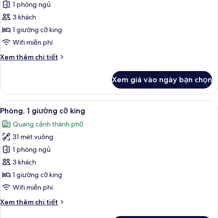
Phòng
1 phòng ngủ
Deluxe,
3 khách
1
1 giường cỡ king
giường
Wifi miễn phí
cỡ
Chi
Xem thêm chi tiết
king
tiết
khác
Xem giá vào ngày bạn chọn
của
Phòng
Deluxe,
Xem
Bộ đồ giường cao cấp, chăn bông, m
5
1
Phòng, 1 giường cỡ king
tất
giường
Quang cảnh thành phố
cỡ
cả
king
31 mét vuông
ảnh
Phòng,
1 phòng ngủ
1
3 khách
giường
1 giường cỡ king
cỡ
Wifi miễn phí
king
Chi
Xem thêm chi tiết
tiết