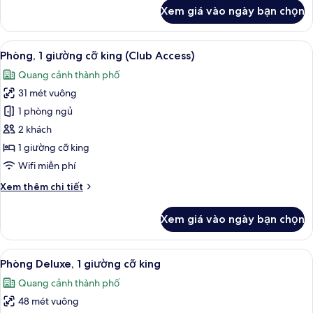
khác
Xem giá vào ngày bạn chọn
của
Phòng
Xem
Phòng, 1 giường cỡ king (Club Access) 
6
Phòng, 1 giường cỡ king (Club Access)
tất
Quang cảnh thành phố
cả
31 mét vuông
ảnh
Phòng,
1 phòng ngủ
1
2 khách
giường
1 giường cỡ king
cỡ
Wifi miễn phí
king
Chi
Xem thêm chi tiết
(Club
tiết
Access)
khác
Xem giá vào ngày bạn chọn
của
Phòng,
1
Xem
Bộ đồ giường cao cấp, chăn bông, m
7
giường
Phòng Deluxe, 1 giường cỡ king
tất
cỡ
Quang cảnh thành phố
king
cả
(Club
48 mét vuông
ảnh
Access)