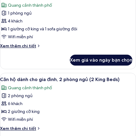
(Club
cả
Quang cảnh thành phố
Access)
ảnh
1 phòng ngủ
Phòng
4 khách
Suite
Grand,
1 giường cỡ king và 1 sofa giường đôi
1
Wifi miễn phí
giường
Chi
Xem thêm chi tiết
cỡ
tiết
king
khác
Xem giá vào ngày bạn chọn
của
và
Phòng
sofa
Suite
Xem
TV LCD
giường
7
Grand,
Căn hộ dành cho gia đình, 2 phòng ngủ (2 King Beds)
tất
1
(Deluxe)
Quang cảnh thành phố
giường
cả
cỡ
2 phòng ngủ
ảnh
king
Căn
6 khách
và
hộ
sofa
2 giường cỡ king
giường
dành
Wifi miễn phí
(Deluxe)
cho
Chi
Xem thêm chi tiết
gia
tiết