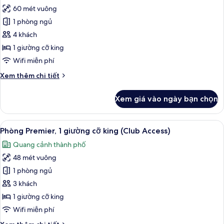
ảnh
cảnh
60 mét vuông
Phòng
thành
1 phòng ngủ
Suite
phố
Premium,
4 khách
1
1 giường cỡ king
giường
Wifi miễn phí
cỡ
Chi
Xem thêm chi tiết
king,
tiết
quang
khác
Xem giá vào ngày bạn chọn
của
cảnh
Phòng
thành
Suite
Xem
Phòng Premier, 1 giường cỡ king (Club 
phố
5
Premium,
Phòng Premier, 1 giường cỡ king (Club Access)
tất
1
Quang cảnh thành phố
giường
cả
cỡ
48 mét vuông
ảnh
king,
Phòng
1 phòng ngủ
quang
Premier,
cảnh
3 khách
thành
1
1 giường cỡ king
phố
giường
Wifi miễn phí
cỡ
Chi