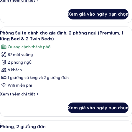
Xem thêm chi tiết
king
tiết
(Club
khác
Xem giá vào ngày bạn chọn
Access)
của
Phòng
Premier,
Xem
TV LCD
5
1
Phòng Suite dành cho gia đình, 2 phòng ngủ (Premium, 1
tất
giường
King Bed & 2 Twin Beds)
cỡ
cả
Quang cảnh thành phố
king
ảnh
(Club
87 mét vuông
Phòng
Access)
2 phòng ngủ
Suite
dành
6 khách
cho
1 giường cỡ king và 2 giường đơn
gia
Wifi miễn phí
đình,
Chi
Xem thêm chi tiết
2
tiết
phòng
khác
Xem giá vào ngày bạn chọn
của
ngủ
Phòng
(Premium,
Suite
Xem
Phòng, 2 giường đơn | Bộ đồ giường 
1
7
dành
Phòng, 2 giường đơn
tất
King
cho