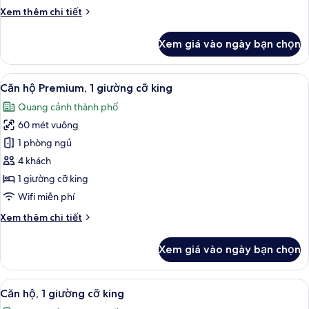
cỡ
Chi
Xem thêm chi tiết
king,
tiết
góc
khác
Xem giá vào ngày bạn chọn
(Club
của
Phòng
Access)
Deluxe,
Xem
Căn hộ Premium, 1 giường cỡ king | Bộ
6
1
Căn hộ Premium, 1 giường cỡ king
tất
giường
Quang cảnh thành phố
cỡ
cả
king,
60 mét vuông
ảnh
góc
Căn
1 phòng ngủ
(Club
hộ
Access)
4 khách
Premium,
1 giường cỡ king
1
Wifi miễn phí
giường
Chi
Xem thêm chi tiết
cỡ
tiết
king
khác
Xem giá vào ngày bạn chọn
của
Căn
hộ
Xem
Căn hộ, 1 giường cỡ king | Bộ đồ giươ
6
Premium,
Căn hộ, 1 giường cỡ king
tất
1