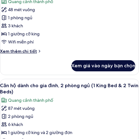
Quang cảnh thành phố
giường
cả
cỡ
48 mét vuông
ảnh
king
Căn
1 phòng ngủ
hộ,
3 khách
1
1 giường cỡ king
giường
Wifi miễn phí
cỡ
Chi
Xem thêm chi tiết
king
tiết
khác
Xem giá vào ngày bạn chọn
của
Căn
hộ,
Xem
Căn hộ dành cho gia đình, 2 phòng ng
8
1
Căn hộ dành cho gia đình, 2 phòng ngủ (1 King Bed & 2 Twin
tất
giường
Beds)
cỡ
cả
Quang cảnh thành phố
king
ảnh
87 mét vuông
Căn
2 phòng ngủ
hộ
dành
6 khách
cho
1 giường cỡ king và 2 giường đơn