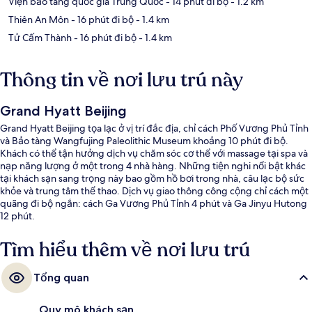
Viện bảo tàng quốc gia Trung Quốc
- 14 phút đi bộ
- 1.2 km
Thiên An Môn
- 16 phút đi bộ
- 1.4 km
Tử Cấm Thành
- 16 phút đi bộ
- 1.4 km
Thông tin về nơi lưu trú này
Grand Hyatt Beijing
Grand Hyatt Beijing tọa lạc ở vị trí đắc địa, chỉ cách Phố Vương Phủ Tỉnh
và Bảo tàng Wangfujing Paleolithic Museum khoảng 10 phút đi bộ.
Khách có thể tận hưởng dịch vụ chăm sóc cơ thể với massage tại spa và
nạp năng lượng ở một trong 4 nhà hàng. Những tiện nghi nổi bật khác
tại khách sạn sang trọng này bao gồm hồ bơi trong nhà, câu lạc bộ sức
khỏe và trung tâm thể thao. Dịch vụ giao thông công cộng chỉ cách một
quãng đi bộ ngắn: cách Ga Vương Phủ Tỉnh 4 phút và Ga Jinyu Hutong
12 phút.
Tìm hiểu thêm về nơi lưu trú
Tổng quan
Quy mô khách sạn