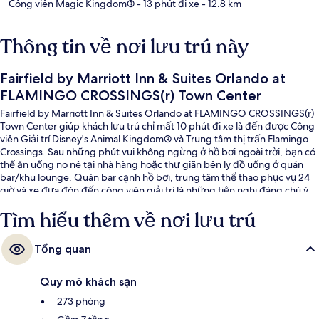
Công viên Magic Kingdom®
- 13 phút đi xe
- 12.8 km
Thông tin về nơi lưu trú này
Fairfield by Marriott Inn & Suites Orlando at
FLAMINGO CROSSINGS(r) Town Center
Fairfield by Marriott Inn & Suites Orlando at FLAMINGO CROSSINGS(r)
Town Center giúp khách lưu trú chỉ mất 10 phút đi xe là đến được Công
viên Giải trí Disney's Animal Kingdom® và Trung tâm thị trấn Flamingo
Crossings. Sau những phút vui không ngừng ở hồ bơi ngoài trời, bạn có
thể ăn uống no nê tại nhà hàng hoặc thư giãn bên ly đồ uống ở quán
bar/khu lounge. Quán bar cạnh hồ bơi, trung tâm thể thao phục vụ 24
giờ và xe đưa đón đến công viên giải trí là những tiện nghi đáng chú ý
khác tại khách sạn phong cách kiến trúc Art Deco này. Hồ bơi và nhân
Tìm hiểu thêm về nơi lưu trú
viên nhiệt tình là những điều được du khách đánh giá cao.
Tổng quan
Quy mô khách sạn
273 phòng