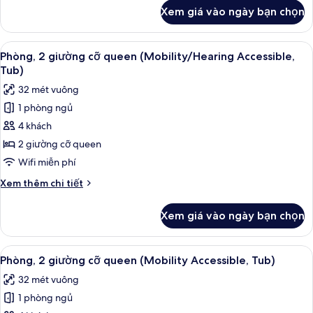
(Hearing
khác
Xem giá vào ngày bạn chọn
của
Accessible)
Phòng,
1
Xem
Bàn, khu vực làm việc phù hợp cho l
5
giường
Phòng, 2 giường cỡ queen (Mobility/Hearing Accessible,
tất
cỡ
Tub)
king
cả
32 mét vuông
(Hearing
ảnh
Accessible)
1 phòng ngủ
Phòng,
4 khách
2
giường
2 giường cỡ queen
cỡ
Wifi miễn phí
queen
Chi
Xem thêm chi tiết
(Mobility/Hearing
tiết
Accessible,
khác
Xem giá vào ngày bạn chọn
của
Tub)
Phòng,
2
Xem
Bàn, khu vực làm việc phù hợp cho l
5
giường
Phòng, 2 giường cỡ queen (Mobility Accessible, Tub)
tất
cỡ
32 mét vuông
queen
cả
(Mobility/Hearing
1 phòng ngủ
ảnh
Accessible,