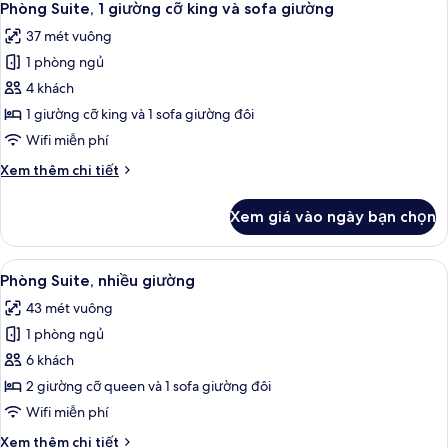
6
giường
Phòng Suite, 1 giường cỡ king và sofa giường
tất
cỡ
37 mét vuông
queen,
cả
góc
1 phòng ngủ
ảnh
Phòng
4 khách
Suite,
1 giường cỡ king và 1 sofa giường đôi
1
Wifi miễn phí
giường
Chi
Xem thêm chi tiết
cỡ
tiết
king
khác
Xem giá vào ngày bạn chọn
của
và
Phòng
sofa
Suite,
Xem
TV màn hình phẳng 55-inch có truyền h
giường
6
1
Phòng Suite, nhiều giường
tất
giường
43 mét vuông
cỡ
cả
king
1 phòng ngủ
ảnh
và
Phòng
6 khách
sofa
Suite,
giường
2 giường cỡ queen và 1 sofa giường đôi
nhiều
Wifi miễn phí
giường
Chi
Xem thêm chi tiết