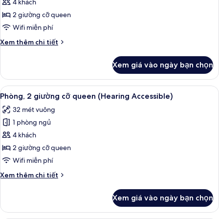
Phòng,
4 khách
Tub)
2
2 giường cỡ queen
giường
Wifi miễn phí
cỡ
Chi
Xem thêm chi tiết
queen
tiết
(Mobility
khác
Xem giá vào ngày bạn chọn
của
Accessible,
Phòng,
Tub)
2
Xem
Bàn, khu vực làm việc phù hợp cho l
5
giường
Phòng, 2 giường cỡ queen (Hearing Accessible)
tất
cỡ
32 mét vuông
queen
cả
(Mobility
1 phòng ngủ
ảnh
Accessible,
Phòng,
4 khách
Tub)
2
2 giường cỡ queen
giường
Wifi miễn phí
cỡ
Chi
Xem thêm chi tiết
queen
tiết
(Hearing
khác
Xem giá vào ngày bạn chọn
của
Accessible)
Phòng,
2