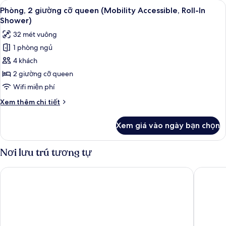
Xem
Bàn, khu vực làm việc phù hợp cho l
5
giường
Phòng, 2 giường cỡ queen (Mobility Accessible, Roll-In
tất
cỡ
Shower)
queen
cả
32 mét vuông
(Hearing
ảnh
Accessible)
1 phòng ngủ
Phòng,
4 khách
2
giường
2 giường cỡ queen
cỡ
Wifi miễn phí
queen
Chi
Xem thêm chi tiết
(Mobility
tiết
Accessible,
khác
Xem giá vào ngày bạn chọn
của
Roll-
Phòng,
In
2
Nơi lưu trú tương tự
Shower)
giường
cỡ
Home2 Suites by Hilton Orlando at Flamingo Crossings
Residenc
queen
(Mobility
Accessible,
Roll-
In
Shower)