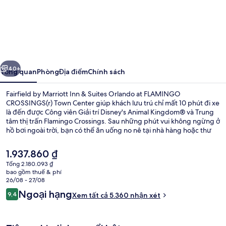
Fairfield
by
Marriott
Inn
ước
Tiếp
&
40+
Tổng quan
Phòng
Địa điểm
Chính sách
Suites
Fairfield by Marriott Inn & Suites Orlando at FLAMINGO
Orlando
CROSSINGS(r) Town Center giúp khách lưu trú chỉ mất 10 phút đi xe
là đến được Công viên Giải trí Disney's Animal Kingdom® và Trung
at
tâm thị trấn Flamingo Crossings. Sau những phút vui không ngừng ở
FLAMINGO
hồ bơi ngoài trời, bạn có thể ăn uống no nê tại nhà hàng hoặc thư
giãn bên ly đồ uống ở quán bar/khu lounge. Quán bar cạnh hồ bơi,
CROSSINGS(r)
trung tâm thể thao phục vụ 24 giờ và xe đưa đón đến công viên giải
Giá
1.937.860 ₫
Town
trí là những tiện nghi đáng chú ý khác tại khách sạn phong cách kiến
hiện
Tổng 2.180.093 ₫
trúc Art Deco này. Hồ bơi và nhân viên nhiệt tình là những điều được
tại
Center
bao gồm thuế & phí
du khách đánh giá cao.
Bao gồm bữa sáng buffet hàng ngày
là
26/08 - 27/08
1.937.860 ₫
Nhận
Ngoại hạng
9,4
Xem tất cả 5.360 nhận xét
9,4 trên 10,
xét