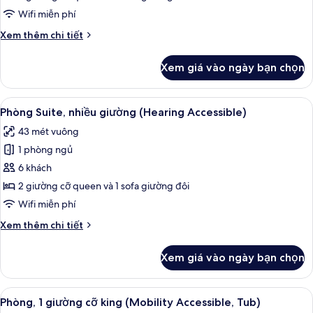
(Mobility
nhiều
Wifi miễn phí
Accessible,
giường
Roll-
Chi
Xem thêm chi tiết
(Mobility
In
tiết
Accessible,
Shower)
khác
Xem giá vào ngày bạn chọn
của
Tub)
Phòng
Suite,
Xem
Bàn, khu vực làm việc phù hợp cho l
5
nhiều
Phòng Suite, nhiều giường (Hearing Accessible)
tất
giường
43 mét vuông
(Mobility
cả
Accessible,
1 phòng ngủ
ảnh
Tub)
Phòng
6 khách
Suite,
2 giường cỡ queen và 1 sofa giường đôi
nhiều
Wifi miễn phí
giường
Chi
Xem thêm chi tiết
(Hearing
tiết
Accessible)
khác
Xem giá vào ngày bạn chọn
của
Phòng
Suite,
Xem
Bàn, khu vực làm việc phù hợp cho l
5
nhiều
Phòng, 1 giường cỡ king (Mobility Accessible, Tub)
tất
giường