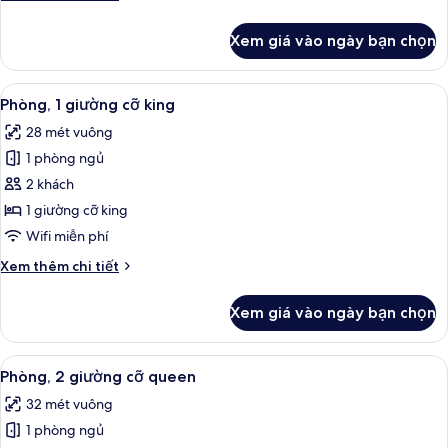
tiết
khác
Xem giá vào ngày bạn chọn
của
Phòng
Suite,
Xem
Bàn, khu vực làm việc phù hợp cho l
6
nhiều
Phòng, 1 giường cỡ king
tất
giường
28 mét vuông
cả
1 phòng ngủ
ảnh
Phòng,
2 khách
1
1 giường cỡ king
giường
Wifi miễn phí
cỡ
Chi
Xem thêm chi tiết
king
tiết
khác
Xem giá vào ngày bạn chọn
của
Phòng,
1
Xem
Bàn, khu vực làm việc phù hợp cho l
6
giường
Phòng, 2 giường cỡ queen
tất
cỡ
32 mét vuông
king
cả
1 phòng ngủ
ảnh