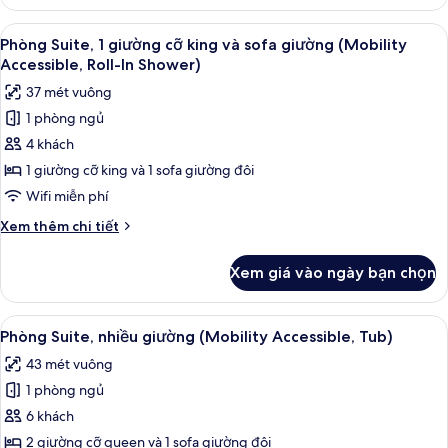
Phòng
giường
Suite,
Xem
Bàn, khu vực làm việc phù hợp cho l
(Mobility
6
1
Phòng Suite, 1 giường cỡ king và sofa giường (Mobility
tất
giường
Accessible,
Accessible, Roll-In Shower)
cỡ
cả
Tub)
37 mét vuông
king
ảnh
và
1 phòng ngủ
Phòng
sofa
4 khách
Suite,
giường
(Mobility
1
1 giường cỡ king và 1 sofa giường đôi
Accessible,
giường
Wifi miễn phí
Tub)
cỡ
Chi
Xem thêm chi tiết
king
tiết
và
khác
Xem giá vào ngày bạn chọn
của
sofa
Phòng
giường
Suite,
Xem
Bàn, khu vực làm việc phù hợp cho l
(Mobility
6
1
Phòng Suite, nhiều giường (Mobility Accessible, Tub)
tất
giường
Accessible,
43 mét vuông
cỡ
cả
Roll-
king
1 phòng ngủ
ảnh
In
và
Phòng
6 khách
Shower)
sofa
Suite,
giường
2 giường cỡ queen và 1 sofa giường đôi