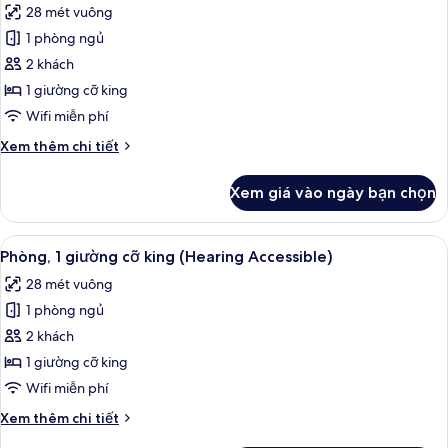
28 mét vuông
(Hearing
cả
Accessible)
1 phòng ngủ
ảnh
Phòng,
2 khách
1
1 giường cỡ king
giường
Wifi miễn phí
cỡ
Chi
Xem thêm chi tiết
king
tiết
(Mobility
khác
Xem giá vào ngày bạn chọn
của
Accessible,
Phòng,
Tub)
1
Xem
Bàn, khu vực làm việc phù hợp cho l
5
giường
Phòng, 1 giường cỡ king (Hearing Accessible)
tất
cỡ
28 mét vuông
king
cả
(Mobility
1 phòng ngủ
ảnh
Accessible,
Phòng,
2 khách
Tub)
1
1 giường cỡ king
giường
Wifi miễn phí
cỡ
Chi
Xem thêm chi tiết
king
tiết