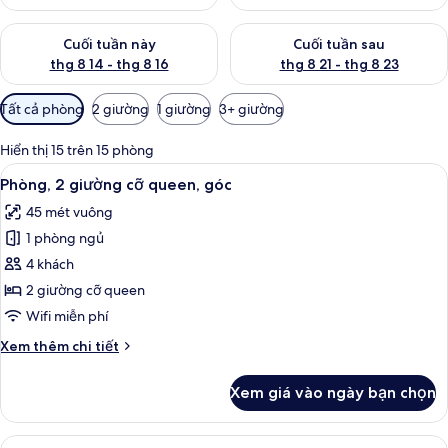
Kiểm tra lượng phòng cuối tuần này từ thg 8 14 - thg 8 16
Kiểm tra lượng phòng cuối tuần
Cuối tuần này
Cuối tuần sau
thg 8 14 - thg 8 16
thg 8 21 - thg 8 23
Bộ
Tất cả phòng
2 giường
1 giường
3+ giường
lọc
có
Hiển thị 15 trên 15 phòng
thể
Xem
Bàn, khu vực làm việc phù hợp cho l
5
Phòng, 2 giường cỡ queen, góc
dùng
tất
để
45 mét vuông
cả
lọc
1 phòng ngủ
ảnh
tìm
Phòng,
4 khách
phòng
2
2 giường cỡ queen
giường
Wifi miễn phí
cỡ
Chi
Xem thêm chi tiết
queen,
tiết
góc
khác
Xem giá vào ngày bạn chọn
của
Phòng,
2
Xem
TV màn hình phẳng 55-inch có truyền h