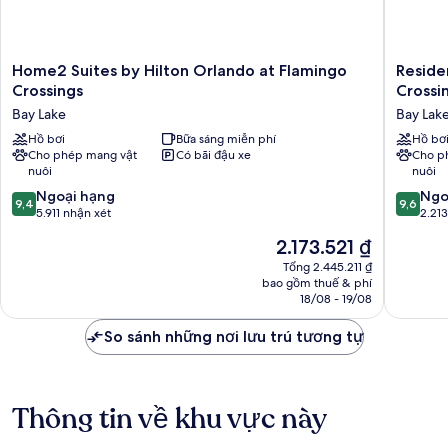
Home2
Residen
Home2 Suites by Hilton Orlando at Flamingo
Reside
Suites
Inn
Crossings
Crossi
by
by
Bay Lake
Bay Lak
Hilton
Marriott
Orlando
Hồ bơi
Bữa sáng miễn phí
Orlando
Hồ bơ
Cho phép mang vật
Có bãi đậu xe
Cho p
at
Flaming
nuôi
nuôi
Flamingo
Crossin
Crossings
Entranc
9.4
9.6
Ngoại hạng
Ngo
9,4
9,6
Bay
Bay
trên
trên
5.911 nhận xét
2.21
Lake
Lake
10,
10,
Giá
2.173.521 ₫
Ngoại
Ngoại
hiện
hạng,
hạng,
Tổng 2.445.211 ₫
tại
bao gồm thuế & phí
5.911
2.213
là
18/08 - 19/08
nhận
nhận
2.173.521 ₫
xét
xét
So sánh những nơi lưu trú tương tự
Thông tin về khu vực này