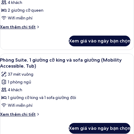
Phòng,
4 khách
2
2 giường cỡ queen
giường
Wifi miễn phí
cỡ
Chi
Xem thêm chi tiết
queen
tiết
khác
Xem giá vào ngày bạn chọn
của
Phòng,
2
Xem
Bàn, khu vực làm việc phù hợp cho l
6
giường
Phòng Suite, 1 giường cỡ king và sofa giường (Mobility
tất
cỡ
Accessible, Tub)
queen
cả
37 mét vuông
ảnh
1 phòng ngủ
Phòng
4 khách
Suite,
1
1 giường cỡ king và 1 sofa giường đôi
giường
Wifi miễn phí
cỡ
Chi
Xem thêm chi tiết
king
tiết
và
khác
Xem giá vào ngày bạn chọn
của
sofa