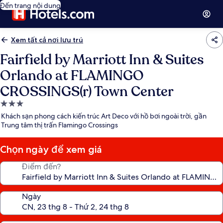
Đến trang nội dung
Xem tất cả nơi lưu trú
Fairfield by Marriott Inn & Suites
Orlando at FLAMINGO
CROSSINGS(r) Town Center
Nơi
lưu
Khách sạn phong cách kiến trúc Art Deco với hồ bơi ngoài trời, gần
trú
Trung tâm thị trấn Flamingo Crossings
3.0
sao
Chọn ngày để xem giá
Điểm đến?
Ngày