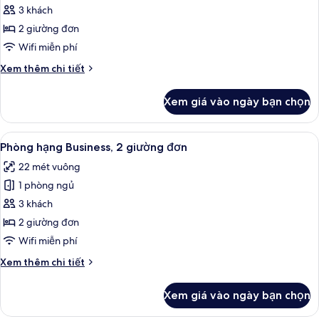
cỡ
Phòng
3 khách
king
Tiêu
2 giường đơn
chuẩn,
Wifi miễn phí
2
Chi
Xem thêm chi tiết
giường
tiết
đơn
khác
Xem giá vào ngày bạn chọn
của
Phòng
Tiêu
Xem
Minibar, két bảo mật tại phòng, bàn,
4
chuẩn,
Phòng hạng Business, 2 giường đơn
tất
2
22 mét vuông
giường
cả
đơn
1 phòng ngủ
ảnh
Phòng
3 khách
hạng
2 giường đơn
Business,
Wifi miễn phí
2
Chi
Xem thêm chi tiết
giường
tiết
đơn
khác
Xem giá vào ngày bạn chọn
của
Phòng