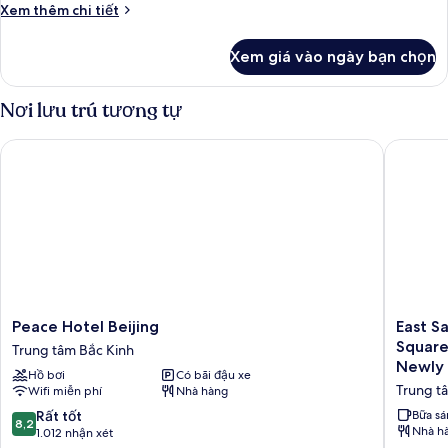
Chi
Xem thêm chi tiết
tiết
khác
Xem giá vào ngày bạn chọn
của
Phòng
Nơi lưu trú tương tự
Peace Hotel Beijing
East Sac
Peace
East
Peace Hotel Beijing
East S
Hotel
Sacred
Square
Trung tâm Bắc Kinh
Beijing
Hotel-
Newly 
Hồ bơi
Có bãi đậu xe
Trung
near
Trung t
Wifi miễn phí
Nhà hàng
tâm
Beijing
Bắc
Tianan
8.2
Rất tốt
Bữa sá
8,2
Kinh
Square,
Nhà h
trên
1.012 nhận xét