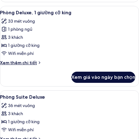
Phòng
hạng
Xem
Phòng Deluxe, 1 giường cỡ king | Min
6
Business,
Phòng Deluxe, 1 giường cỡ king
tất
1
33 mét vuông
giường
cả
cỡ
1 phòng ngủ
ảnh
king
Phòng
3 khách
Deluxe,
1 giường cỡ king
1
Wifi miễn phí
giường
Chi
Xem thêm chi tiết
cỡ
tiết
king
khác
Xem giá vào ngày bạn chọn
của
Phòng
Deluxe,
Xem
Phòng Suite Deluxe | Minibar, két bả
4
1
Phòng Suite Deluxe
tất
giường
36 mét vuông
cỡ
cả
king
3 khách
ảnh
Phòng
1 giường cỡ king
Suite
Wifi miễn phí
Deluxe
Chi