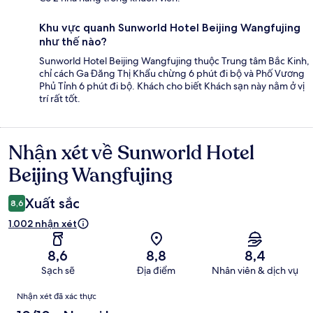
Khu vực quanh Sunworld Hotel Beijing Wangfujing
như thế nào?
Sunworld Hotel Beijing Wangfujing thuộc Trung tâm Bắc Kinh,
chỉ cách Ga Đăng Thị Khẩu chừng 6 phút đi bộ và Phố Vương
Phủ Tỉnh 6 phút đi bộ. Khách cho biết Khách sạn này nằm ở vị
trí rất tốt.
Nhận xét về Sunworld Hotel
Nhận
xét
Beijing Wangfujing
Xuất sắc
8,6
1.002 nhận xét
8,6
8,8
8,4
Sạch sẽ
Địa điểm
Nhân viên & dịch vụ
Nhận
Nhận xét đã xác thực
xét