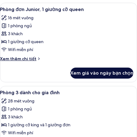
hạng
Xem
Phòng đơn Junior, 1 giường cỡ queen 
4
Business,
Phòng đơn Junior, 1 giường cỡ queen
tất
2
16 mét vuông
giường
cả
đơn
1 phòng ngủ
ảnh
Phòng
3 khách
đơn
1 giường cỡ queen
Junior,
Wifi miễn phí
1
Chi
Xem thêm chi tiết
giường
tiết
cỡ
khác
Xem giá vào ngày bạn chọn
của
queen
Phòng
đơn
Xem
Phòng 3 dành cho gia đình | Minibar,
4
Junior,
Phòng 3 dành cho gia đình
tất
1
28 mét vuông
giường
cả
cỡ
1 phòng ngủ
ảnh
queen
Phòng
3 khách
3
1 giường cỡ king và 1 giường đơn
dành
Wifi miễn phí