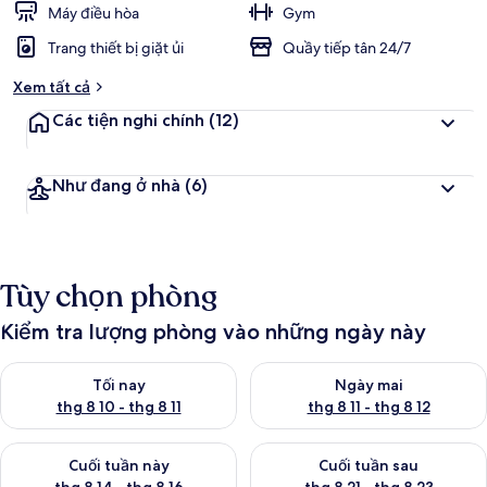
Máy điều hòa
Gym
Trang thiết bị giặt ủi
Quầy tiếp tân 24/7
Xem tất cả
Các tiện nghi chính
(12)
Như đang ở nhà
(6)
Tùy chọn phòng
Kiểm tra lượng phòng vào những ngày này
Kiểm tra lượng phòng tối nay từ thg 8 10 - thg 8 11
Kiểm tra lượng phòng ngày mai 
Tối nay
Ngày mai
thg 8 10 - thg 8 11
thg 8 11 - thg 8 12
Kiểm tra lượng phòng cuối tuần này từ thg 8 14 - thg 8 16
Kiểm tra lượng phòng cuối tuần
Cuối tuần này
Cuối tuần sau