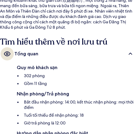
những khoảnh khắc thư giãn còn 欣妮咖啡厅, một trong 2 nhà hàng, sẽ
mang đến bữa sáng, bữa trưa và bữa tối ngon miệng. Ngoài ra, Thiên
An Môn và Thiên Đàn chỉ cách nơi đây 5 phút đi xe. Nhân viên nhiệt tình
và địa điểm là những điều được du khách đánh giá cao. Dịch vụ giao
thông công cộng chỉ cách một quãng đi bộ ngắn: cách Ga Đăng Thị
Khẩu 6 phút và Ga Đông Tứ 8 phút.
Tìm hiểu thêm về nơi lưu trú
Tổng quan
Quy mô khách sạn
302 phòng
Gồm 11 tầng
Nhận phòng/Trả phòng
Bắt đầu nhận phòng: 14:00, kết thúc nhận phòng: mọi thời
điểm
Tuổi tối thiểu để nhận phòng: 18
Giờ trả phòng là 12:00
Hướng dẫn nhận phòng đặc biệt