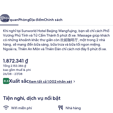
Beijing
Wangfujing
ước
Tiếp
53+
Tổng quan
Phòng
Địa điểm
Chính sách
Khi nghỉ tại Sunworld Hotel Beijing Wangfujing, bạn sẽ chỉ cách Phố
Vương Phủ Tỉnh và Tử Cấm Thành 5 phút đi xe. Massage giúp khách
có những khoảnh khắc thư giãn còn 欣妮咖啡厅, một trong 2 nhà
hàng, sẽ mang đến bữa sáng, bữa trưa và bữa tối ngon miệng.
Ngoài ra, Thiên An Môn và Thiên Đàn chỉ cách nơi đây 5 phút đi xe.
Nhân viên nhiệt tình và địa điểm là những điều được du khách đánh
giá cao. Dịch vụ giao thông công cộng chỉ cách một quãng đi bộ
Giá
1.872.341 ₫
ngắn: cách Ga Đăng Thị Khẩu 6 phút và Ga Đông Tứ 8 phút.
hiện
Tổng 2.153.386 ₫
tại
bao gồm thuế & phí
Ngoại thất
là
26/08 - 27/08
1.872.341 ₫
Nhận
Xuất sắc
8,6
Xem tất cả 1.002 nhận xét
8,6 trên 10,
xét
Tiện nghi, dịch vụ nổi bật
Wifi miễn phí
Nhà hàng