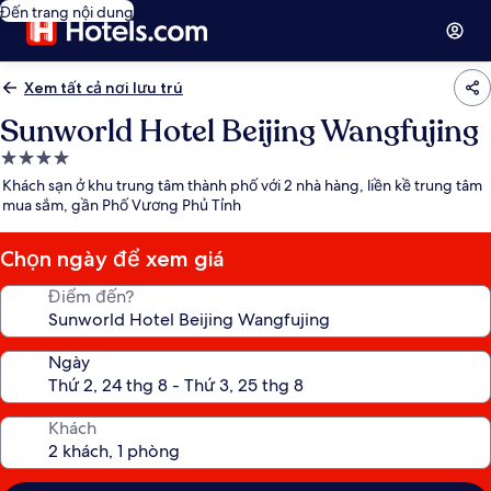
Đến trang nội dung
Xem tất cả nơi lưu trú
Sunworld Hotel Beijing Wangfujing
Nơi
lưu
Khách sạn ở khu trung tâm thành phố với 2 nhà hàng, liền kề trung tâm
trú
mua sắm, gần Phố Vương Phủ Tỉnh
4.0
sao
Chọn ngày để xem giá
Điểm đến?
Ngày
Khách