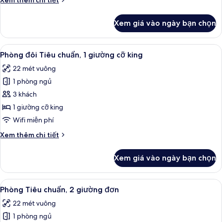
Xem thêm chi tiết
tiết
khác
Xem giá vào ngày bạn chọn
của
Phòng
Suite
Xem
Phòng đôi Tiêu chuẩn, 1 giường cỡ ki
5
Deluxe
Phòng đôi Tiêu chuẩn, 1 giường cỡ king
tất
22 mét vuông
cả
1 phòng ngủ
ảnh
Phòng
3 khách
đôi
1 giường cỡ king
Tiêu
Wifi miễn phí
chuẩn,
Chi
Xem thêm chi tiết
1
tiết
giường
khác
Xem giá vào ngày bạn chọn
của
cỡ
Phòng
king
đôi
Xem
Phòng Tiêu chuẩn, 2 giường đơn | Min
4
Tiêu
Phòng Tiêu chuẩn, 2 giường đơn
tất
chuẩn,
22 mét vuông
1
cả
giường
1 phòng ngủ
ảnh