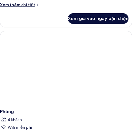
cho
Chi
Xem thêm chi tiết
gia
tiết
đình
khác
Xem giá vào ngày bạn chọn
của
Phòng
3
dành
cho
gia
đình
Phòng
4 khách
Wifi miễn phí