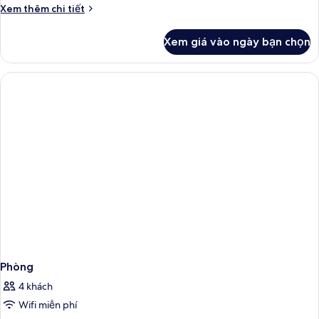
Chi
Xem thêm chi tiết
tiết
khác
Xem giá vào ngày bạn chọn
của
Phòng
Phòng
4 khách
Wifi miễn phí