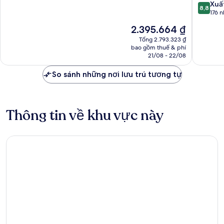
Forbidd
10,
8.8
Xuấ
8,8
City,Wan
Rất
trên
176 n
Street-
tốt,
10,
Giá
2.395.664 ₫
Newly
1.012
Xuất
hiện
renovat
nhận
sắc,
Tổng 2.793.323 ₫
tại
hotel
xét
bao gồm thuế & phí
176
là
Trung
21/08 - 22/08
nhận
2.395.664 ₫
tâm
xét
Bắc
So sánh những nơi lưu trú tương tự
Kinh
Thông tin về khu vực này