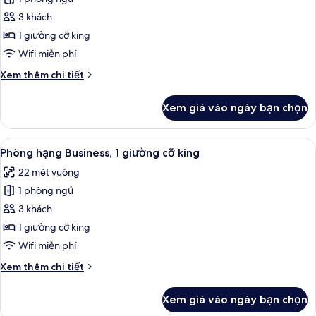
ảnh
Phòng
3 khách
Superior,
1 giường cỡ king
1
Wifi miễn phí
giường
Chi
Xem thêm chi tiết
cỡ
tiết
king
khác
Xem giá vào ngày bạn chọn
của
Phòng
Superior,
Xem
Phòng hạng Business, 1 giường cỡ kin
4
1
Phòng hạng Business, 1 giường cỡ king
tất
giường
22 mét vuông
cỡ
cả
king
1 phòng ngủ
ảnh
Phòng
3 khách
hạng
1 giường cỡ king
Business,
Wifi miễn phí
1
Chi
Xem thêm chi tiết
giường
tiết
cỡ
khác
Xem giá vào ngày bạn chọn
của
king