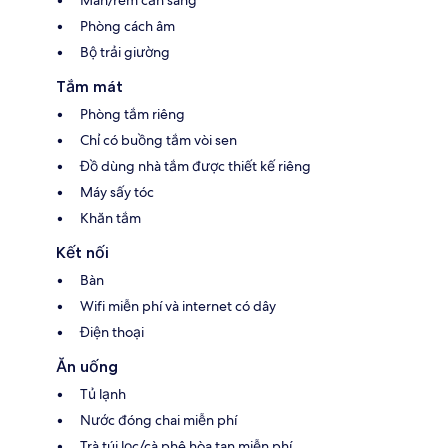
Màn/rèm cản sáng
Phòng cách âm
Bộ trải giường
Tắm mát
Phòng tắm riêng
Chỉ có buồng tắm vòi sen
Đồ dùng nhà tắm được thiết kế riêng
Máy sấy tóc
Khăn tắm
Kết nối
Bàn
Wifi miễn phí và internet có dây
Điện thoại
Ăn uống
Tủ lạnh
Nước đóng chai miễn phí
Trà túi lọc/cà phê hòa tan miễn phí