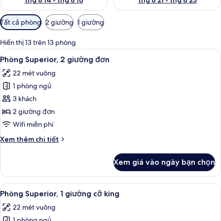
thg 8 14 - thg 8 16
thg 8 21 - thg 8 23
Bộ
Tất cả phòng
2 giường
1 giường
lọc
có
Hiển thị 13 trên 13 phòng
thể
Xem
Phòng Superior, 2 giường đơn | Minib
4
Phòng Superior, 2 giường đơn
dùng
tất
để
22 mét vuông
cả
lọc
1 phòng ngủ
ảnh
tìm
Phòng
3 khách
phòng
Superior,
2 giường đơn
2
Wifi miễn phí
giường
Chi
Xem thêm chi tiết
đơn
tiết
khác
Xem giá vào ngày bạn chọn
của
Phòng
Superior,
Xem
Minibar, két bảo mật tại phòng, bàn,
4
2
Phòng Superior, 1 giường cỡ king
tất
giường
22 mét vuông
đơn
cả
1 phòng ngủ