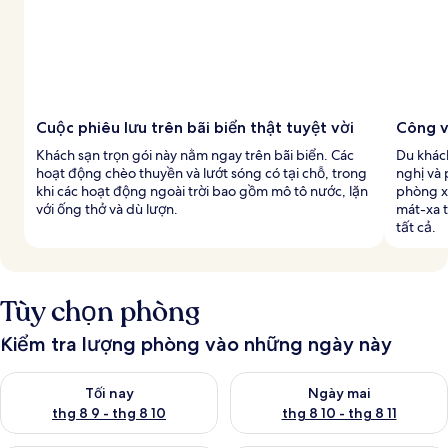
Cuộc phiêu lưu trên bãi biển thật tuyệt vời
Công v
Khách sạn trọn gói này nằm ngay trên bãi biển. Các
Du khách
hoạt động chèo thuyền và lướt sóng có tại chỗ, trong
nghị và 
khi các hoạt động ngoài trời bao gồm mô tô nước, lặn
phòng x
với ống thở và dù lượn.
mát-xa t
tất cả.
Tùy chọn phòng
Kiểm tra lượng phòng vào những ngày này
Kiểm tra lượng phòng tối nay từ thg 8 9 - thg 8 10
Kiểm tra lượng phòng ngày mai 
Tối nay
Ngày mai
thg 8 9 - thg 8 10
thg 8 10 - thg 8 11