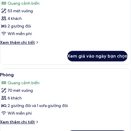
Quang cảnh biển
cả
53 mét vuông
ảnh
Phòng
4 khách
2 giường đôi
Wifi miễn phí
Chi
Xem thêm chi tiết
tiết
khác
Xem giá vào ngày bạn chọn
của
Phòng
Xem
Bộ đồ giường kháng dị ứng, chăn bôn
8
Phòng
tất
Quang cảnh biển
cả
70 mét vuông
ảnh
Phòng
6 khách
2 giường đôi và 1 sofa giường đôi
Wifi miễn phí
Chi
Xem thêm chi tiết
tiết