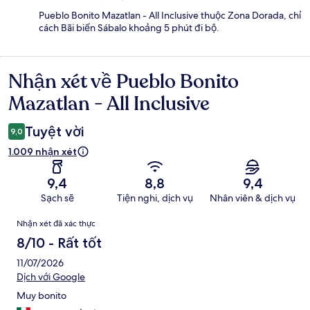
Pueblo Bonito Mazatlan - All Inclusive thuộc Zona Dorada, chỉ
cách Bãi biển Sábalo khoảng 5 phút đi bộ.
Nhận xét về Pueblo Bonito
Nhận
xét
Mazatlan - All Inclusive
Tuyệt vời
9,0
1.009 nhận xét
9,4
8,8
9,4
Sạch sẽ
Tiện nghi, dịch vụ
Nhân viên & dịch vụ
Nhận
Nhận xét đã xác thực
xét
8/10 - Rất tốt
11/07/2026
Dịch với Google
Muy bonito