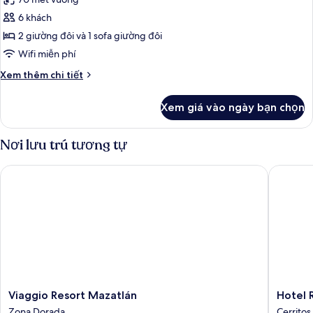
ảnh
Luxury
6 khách
Suite
2 giường đôi và 1 sofa giường đôi
Ocean
Wifi miễn phí
View
Chi
Xem thêm chi tiết
tiết
khác
Xem giá vào ngày bạn chọn
của
Luxury
Suite
Nơi lưu trú tương tự
Ocean
View
Viaggio Resort Mazatlán
Hotel Riu
Viaggio
Hotel
Viaggio Resort Mazatlán
Hotel R
Resort
Riu
Zona Dorada
Cerritos