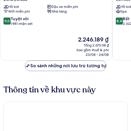
Mazatlán
Emerald
Hồ bơi
Đậu xe miễn phí
Hồ bơ
Zona
Bay
Wifi miễn phí
Nhà hàng
Spa
Dorada
-
All
9.0
8.4
Tuyệt vời
Rất 
9,0
8,4
Inclusiv
trên
trên
1.981 nhận xét
2.32
Cerritos
10,
10,
Tuyệt
Rất
Giá
2.246.189 ₫
vời,
tốt,
hiện
1.981
2.322
Tổng 2.673.118 ₫
tại
nhận
nhận
bao gồm thuế & phí
là
23/08 - 24/08
xét
xét
2.246.189 ₫
So sánh những nơi lưu trú tương tự
Thông tin về khu vực này