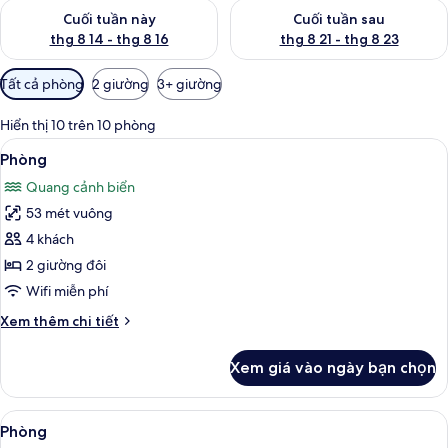
Kiểm tra lượng phòng cuối tuần này từ thg 8 14 - thg 8 16
Kiểm tra lượng phòng cuối tuần
Cuối tuần này
Cuối tuần sau
thg 8 14 - thg 8 16
thg 8 21 - thg 8 23
Bộ
Tất cả phòng
2 giường
3+ giường
lọc
có
Hiển thị 10 trên 10 phòng
thể
Xem
Bộ đồ giường kháng dị ứng, chăn bôn
6
Phòng
dùng
tất
để
Quang cảnh biển
cả
lọc
53 mét vuông
ảnh
tìm
Phòng
4 khách
phòng
2 giường đôi
Wifi miễn phí
Chi
Xem thêm chi tiết
tiết
khác
Xem giá vào ngày bạn chọn
của
Phòng
Xem
Bộ đồ giường kháng dị ứng, chăn bôn
7
Phòng
tất