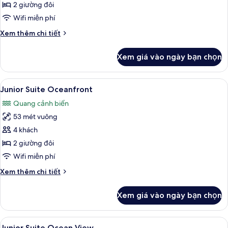
Suite
2 giường đôi
Wifi miễn phí
Chi
Xem thêm chi tiết
tiết
khác
Xem giá vào ngày bạn chọn
của
Junior
Suite
Xem
Bộ đồ giường kháng dị ứng, chăn bôn
6
Junior Suite Oceanfront
tất
Quang cảnh biển
cả
53 mét vuông
ảnh
Junior
4 khách
Suite
2 giường đôi
Oceanfront
Wifi miễn phí
Chi
Xem thêm chi tiết
tiết
khác
Xem giá vào ngày bạn chọn
của
Junior
Suite
Xem
Junior Suite Ocean View | Bộ đồ giườ
6
Oceanfront
Junior Suite Ocean View