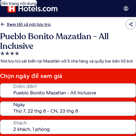
Đến trang nội dung
Xem tất cả nơi lưu trú
Pueblo Bonito Mazatlan - All
Inclusive
Nơi
lưu
Nơi lưu trú sát biển tại Mazatlán với 5 nhà hàng và quầy bar bên hồ bơi
trú
4.0
Chọn ngày để xem giá
sao
Điểm đến?
Ngày
Khách