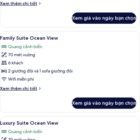
Chi
Xem thêm chi tiết
tiết
khác
Xem giá vào ngày bạn chọn
của
Family
Suite
Xem
Bộ đồ giường kháng dị ứng, chăn bôn
6
Oceanfront
Family Suite Ocean View
tất
Quang cảnh biển
cả
70 mét vuông
ảnh
Family
6 khách
Suite
2 giường đôi và 1 sofa giường đôi
Ocean
Wifi miễn phí
View
Chi
Xem thêm chi tiết
tiết
khác
Xem giá vào ngày bạn chọn
của
Family
Suite
Xem
Bộ đồ giường kháng dị ứng, chăn bôn
8
Ocean
Luxury Suite Ocean View
tất
View
Quang cảnh biển
cả
70 mét vuông