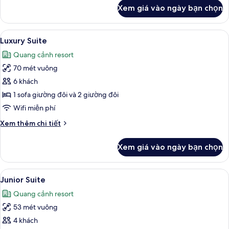
khác
Xem giá vào ngày bạn chọn
của
Phòng
Xem
Bộ đồ giường kháng dị ứng, chăn bôn
5
Luxury Suite
tất
Quang cảnh resort
cả
70 mét vuông
ảnh
Luxury
6 khách
Suite
1 sofa giường đôi và 2 giường đôi
Wifi miễn phí
Chi
Xem thêm chi tiết
tiết
khác
Xem giá vào ngày bạn chọn
của
Luxury
Suite
Xem
Bộ đồ giường kháng dị ứng, chăn bôn
5
Junior Suite
tất
Quang cảnh resort
cả
53 mét vuông
ảnh
Junior
4 khách