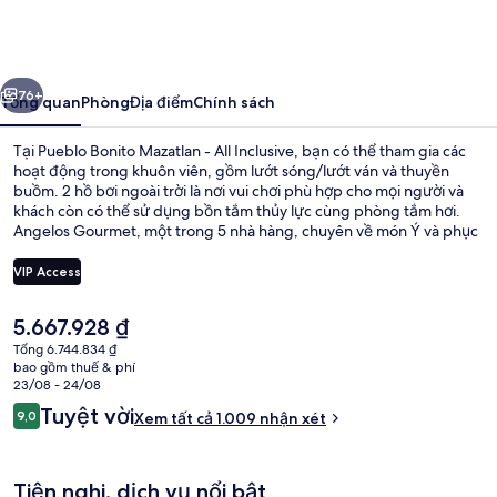
Bonito
Mazatlan
-
ước
Tiếp
All
76+
Tổng quan
Phòng
Địa điểm
Chính sách
Inclusive
Tại Pueblo Bonito Mazatlan - All Inclusive, bạn có thể tham gia các
hoạt động trong khuôn viên, gồm lướt sóng/lướt ván và thuyền
buồm. 2 hồ bơi ngoài trời là nơi vui chơi phù hợp cho mọi người và
khách còn có thể sử dụng bồn tắm thủy lực cùng phòng tắm hơi.
Angelos Gourmet, một trong 5 nhà hàng, chuyên về món Ý và phục
vụ bữa tối. Những tiện nghi nổi bật khác tại nơi lưu trú trọn gói này
bao gồm 2 quán bar sát hồ bơi, quán bar cạnh hồ bơi và hồ bơi dành
VIP Access
cho trẻ em. Du khách khen ngợi về nhân viên nhiệt tình.
Giá
5.667.928 ₫
Ngoại thất
hiện
Tổng 6.744.834 ₫
tại
bao gồm thuế & phí
là
23/08 - 24/08
5.667.928 ₫
Nhận
Tuyệt vời
9,0
Xem tất cả 1.009 nhận xét
9,0 trên 10,
xét
Tiện nghi, dịch vụ nổi bật