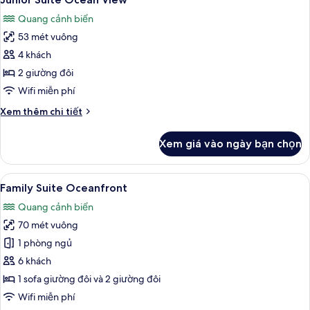
tất
Quang cảnh biển
cả
53 mét vuông
ảnh
Junior
4 khách
Suite
2 giường đôi
Ocean
Wifi miễn phí
View
Chi
Xem thêm chi tiết
tiết
khác
Xem giá vào ngày bạn chọn
của
Junior
Suite
Xem
Bộ đồ giường kháng dị ứng, chăn bôn
9
Ocean
Family Suite Oceanfront
tất
View
Quang cảnh biển
cả
70 mét vuông
ảnh
Family
1 phòng ngủ
Suite
6 khách
Oceanfront
1 sofa giường đôi và 2 giường đôi
Wifi miễn phí