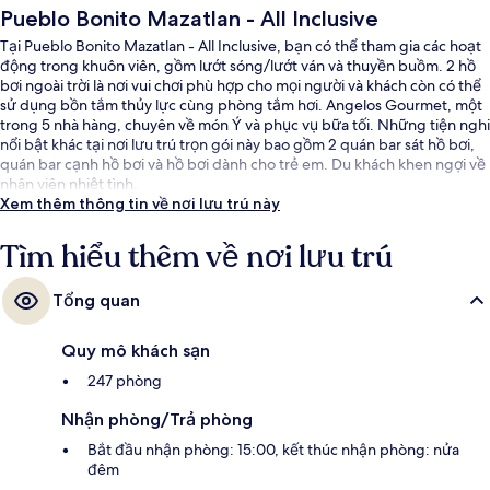
Pueblo Bonito Mazatlan - All Inclusive
Tại Pueblo Bonito Mazatlan - All Inclusive, bạn có thể tham gia các hoạt
động trong khuôn viên, gồm lướt sóng/lướt ván và thuyền buồm. 2 hồ
bơi ngoài trời là nơi vui chơi phù hợp cho mọi người và khách còn có thể
sử dụng bồn tắm thủy lực cùng phòng tắm hơi. Angelos Gourmet, một
trong 5 nhà hàng, chuyên về món Ý và phục vụ bữa tối. Những tiện nghi
nổi bật khác tại nơi lưu trú trọn gói này bao gồm 2 quán bar sát hồ bơi,
quán bar cạnh hồ bơi và hồ bơi dành cho trẻ em. Du khách khen ngợi về
nhân viên nhiệt tình.
Xem thêm thông tin về nơi lưu trú này
Tìm hiểu thêm về nơi lưu trú
Tổng quan
Quy mô khách sạn
247 phòng
Nhận phòng/Trả phòng
Bắt đầu nhận phòng: 15:00, kết thúc nhận phòng: nửa
đêm