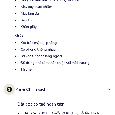
Dụng cụ nấu nướng/bát dĩa/dao nĩa
Máy xay thực phẩm
Máy làm đá
Bàn ăn
Khăn giấy
Khác
Két bảo mật tại phòng
Có phòng thông nhau
Lối vào từ hành lang ngoài
Đồ dùng nhà tắm thân thiện với môi trường
Tái chế
Phí & Chính sách
Đặt cọc có thể hoàn tiền
Đặt cọc:
200 USD mỗi nơi lưu trú, mỗi lần lưu trú