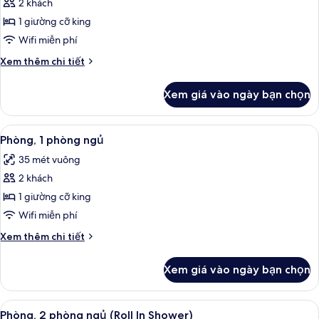
2 khách
ảnh
Phòng,
1 giường cỡ king
1
Wifi miễn phí
phòng
Chi
Xem thêm chi tiết
ngủ
tiết
khác
Xem giá vào ngày bạn chọn
của
Phòng,
1
Xem
Bộ đồ giường cao cấp, két bảo mật t
6
phòng
Phòng, 1 phòng ngủ
tất
ngủ
35 mét vuông
cả
2 khách
ảnh
Phòng,
1 giường cỡ king
1
Wifi miễn phí
phòng
Chi
Xem thêm chi tiết
ngủ
tiết
khác
Xem giá vào ngày bạn chọn
của
Phòng,
1
Xem
TV 50-inch có truyền hình cáp
8
phòng
Phòng, 2 phòng ngủ (Roll In Shower)