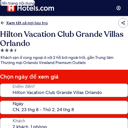
Đến trang nội dung
Xem tất cả nơi lưu trú
Hilton Vacation Club Grande Villas
Orlando
Nơi
lưu
Khách sạn ở vùng ngoại ô với 2 hồ bơi ngoài trời, gần Trung tâm
trú
Thương mại Orlando Vineland Premium Outlets
3.5
sao
Chọn ngày để xem giá
Điểm đến?
Ngày
Khách