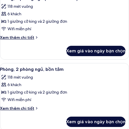
tất
ngủ
118 mét vuông
cả
6 khách
ảnh
Phòng,
1 giường cỡ king và 2 giường đơn
2
Wifi miễn phí
phòng
Chi
Xem thêm chi tiết
ngủ
tiết
(Roll
khác
Xem giá vào ngày bạn chọn
của
In
Phòng,
Shower)
2
Xem
TV 50-inch có truyền hình cáp
8
phòng
Phòng, 2 phòng ngủ, bồn tắm
tất
ngủ
118 mét vuông
(Roll
cả
In
6 khách
ảnh
Shower)
Phòng,
1 giường cỡ king và 2 giường đơn
2
Wifi miễn phí
phòng
Chi
Xem thêm chi tiết
ngủ,
tiết
bồn
khác
Xem giá vào ngày bạn chọn
của
tắm
Phòng,