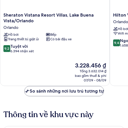
Sheraton
Hilton
Sheraton Vistana Resort Villas, Lake Buena
Hilton
Vistana
Vacation
Vista/Orlando
Orlando
Resort
Club
Orlando
Hồ bơ
Villas,
Grand
Wifi m
Lake
Hồ bơi
Bếp
Beach
Trang thiết bị giặt ủi
Có bãi đậu xe
Buena
Orlando
9.4
Ngo
9,4
Vista/Orlando
Orlando
trên
1.65
9.2
Tuyệt vời
9,2
Orlando
10,
trên
6.394 nhận xét
Ngoại
10,
hạng,
Tuyệt
Giá
3.228.456 ₫
1.658
vời,
hiện
nhận
Tổng 3.632.014 ₫
6.394
tại
bao gồm thuế & phí
xét
nhận
là
07/09 - 08/09
xét
3.228.456 ₫
So sánh những nơi lưu trú tương tự
Thông tin về khu vực này