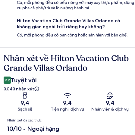
Có, mỗi phòng đều có bếp riêng với máy xay thực phẩm, dụng
cụ pha cà phê/trà và lò nướng bánh mì.
Hilton Vacation Club Grande Villas Orlando có
không gian ngoài trời riêng hay không?
Có, mỗi phòng đều có ban công hoặc sân hiên với bàn ghế.
Nhận xét về Hilton Vacation Club
Nhận
xét
Grande Villas Orlando
Tuyệt vời
9,2
3.043 nhận xét
9,4
9,4
9,4
Sạch sẽ
Tiện nghi, dịch vụ
Nhân viên & dịch vụ
Nhận
Nhận xét đã xác thực
xét
10/10 - Ngoại hạng