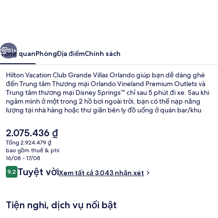
Vacation
Club
Grande
ước
Tiếp
Villas
51+
Tổng quan
Phòng
Địa điểm
Chính sách
Orlando
Hilton Vacation Club Grande Villas Orlando giúp bạn dễ dàng ghé
đến Trung tâm Thương mại Orlando Vineland Premium Outlets và
Trung tâm thương mại Disney Springs™ chỉ sau 5 phút đi xe. Sau khi
ngâm mình ở một trong 2 hồ bơi ngoài trời, bạn có thể nạp năng
lượng tại nhà hàng hoặc thư giãn bên ly đồ uống ở quán bar/khu
lounge. Ngoài các tiện nghi trong phòng như tủ lạnh và lò vi sóng,
nơi lưu trú này còn có quán bar cạnh hồ bơi và trung tâm thể thao.
Giá
2.075.436 ₫
Hồ bơi và nhân viên nhiệt tình là những điều ghi dấu ấn trong lòng
hiện
Tổng 2.924.479 ₫
du khách.
tại
bao gồm thuế & phí
Hiên
là
16/08 - 17/08
2.075.436 ₫
Nhận
Tuyệt vời
9,2
Xem tất cả 3.043 nhận xét
9,2 trên 10,
xét
Tiện nghi, dịch vụ nổi bật