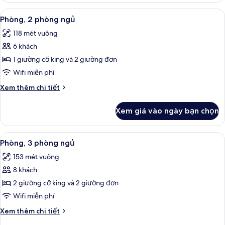
2
Xem
TV 50-inch có truyền hình cáp
8
phòng
Phòng, 2 phòng ngủ
tất
ngủ,
118 mét vuông
bồn
cả
tắm
6 khách
ảnh
Phòng,
1 giường cỡ king và 2 giường đơn
2
Wifi miễn phí
phòng
Chi
Xem thêm chi tiết
ngủ
tiết
khác
Xem giá vào ngày bạn chọn
của
Phòng,
2
Xem
TV 50-inch có truyền hình cáp
8
phòng
Phòng, 3 phòng ngủ
tất
ngủ
153 mét vuông
cả
8 khách
ảnh
Phòng,
2 giường cỡ king và 2 giường đơn
3
Wifi miễn phí
phòng
Chi
Xem thêm chi tiết
ngủ
tiết