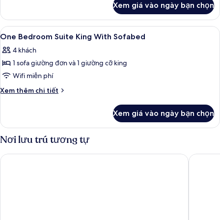
King
Xem giá vào ngày bạn chọn
của
With
One
Sofabed
Bedroom
Xem
Bộ đồ giường cao cấp, két bảo mật t
7
Suite
One Bedroom Suite King With Sofabed
tất
King
4 khách
With
cả
Sofabed
1 sofa giường đơn và 1 giường cỡ king
ảnh
One
Wifi miễn phí
Bedroom
Chi
Xem thêm chi tiết
Suite
tiết
khác
King
Xem giá vào ngày bạn chọn
của
With
One
Sofabed
Bedroom
Nơi lưu trú tương tự
Suite
King
Sheraton Vistana Resort Villas, Lake Buena Vista/Orlando
Hilton V
With
Sofabed