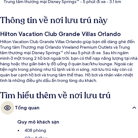
Trung tâm thương mại Disney Springs™
- 5 phút đi xe
- 3.1 km
Thông tin về nơi lưu trú này
Hilton Vacation Club Grande Villas Orlando
Hilton Vacation Club Grande Villas Orlando giúp bạn dễ dàng ghé đến
Trung tâm Thương mại Orlando Vineland Premium Outlets và Trung
tâm thương mại Disney Springs™ chỉ sau 5 phút đi xe. Sau khi ngâm
mình ở một trong 2 hồ bơi ngoài trời, bạn có thể nạp năng lượng tại nhà
hàng hoặc thư giãn bên ly đồ uống ở quán bar/khu lounge. Ngoài các
tiện nghi trong phòng như tủ lạnh và lò vi sóng, nơi lưu trú này còn có
quán bar cạnh hồ bơi và trung tâm thể thao. Hồ bơi và nhân viên nhiệt
tình là những điều ghi dấu ấn trong lòng du khách.
Tìm hiểu thêm về nơi lưu trú
Tổng quan
Quy mô khách sạn
408 phòng