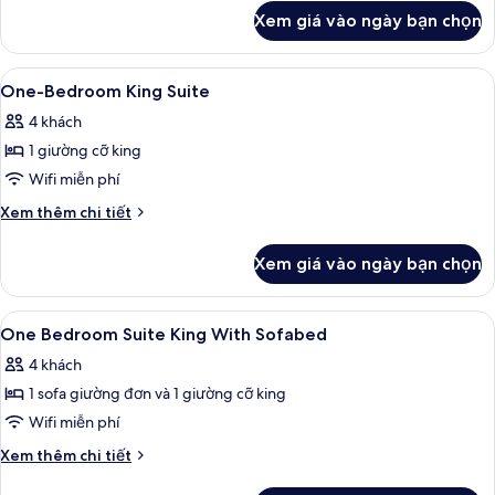
khác
Xem giá vào ngày bạn chọn
của
Phòng,
3
Xem
Bộ đồ giường cao cấp, két bảo mật t
5
phòng
One-Bedroom King Suite
tất
ngủ
4 khách
cả
1 giường cỡ king
ảnh
One-
Wifi miễn phí
Bedroom
Chi
Xem thêm chi tiết
King
tiết
khác
Suite
Xem giá vào ngày bạn chọn
của
One-
Bedroom
Xem
Bộ đồ giường cao cấp, két bảo mật t
7
King
One Bedroom Suite King With Sofabed
tất
Suite
4 khách
cả
1 sofa giường đơn và 1 giường cỡ king
ảnh
One
Wifi miễn phí
Bedroom
Chi
Xem thêm chi tiết
Suite
tiết
khác