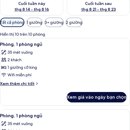
Kiểm tra lượng phòng cuối tuần này từ thg 8 14 - thg 8 16
Kiểm tra lượng phòng cuối tuần
Cuối tuần này
Cuối tuần sau
thg 8 14 - thg 8 16
thg 8 21 - thg 8 23
Bộ
Tất cả phòng
1 giường
3+ giường
2 giường
lọc
có
Hiển thị 10 trên 10 phòng
thể
Xem
Bộ đồ giường cao cấp, két bảo mật t
6
Phòng, 1 phòng ngủ
dùng
tất
để
35 mét vuông
cả
lọc
2 khách
ảnh
tìm
Phòng,
1 giường cỡ king
phòng
1
Wifi miễn phí
phòng
Chi
Xem thêm chi tiết
ngủ
tiết
khác
Xem giá vào ngày bạn chọn
của
Phòng,
1
Xem
Phòng, 1 phòng ngủ | Bộ đồ giường c
6
phòng
Phòng, 1 phòng ngủ
tất
ngủ
35 mét vuông
cả