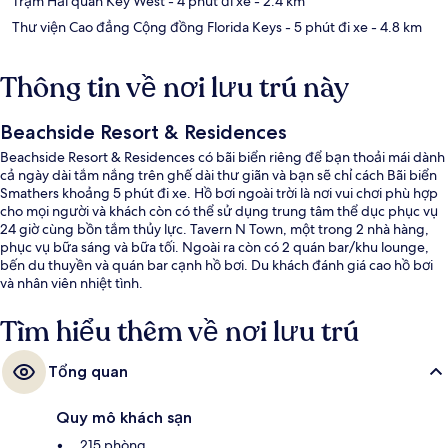
Trạm Hải quân Key West
- 4 phút đi xe
- 2.4 km
Thư viện Cao đẳng Cộng đồng Florida Keys
- 5 phút đi xe
- 4.8 km
Thông tin về nơi lưu trú này
Beachside Resort & Residences
Beachside Resort & Residences có bãi biển riêng để bạn thoải mái dành
cả ngày dài tắm nắng trên ghế dài thư giãn và bạn sẽ chỉ cách Bãi biển
Smathers khoảng 5 phút đi xe. Hồ bơi ngoài trời là nơi vui chơi phù hợp
cho mọi người và khách còn có thể sử dụng trung tâm thể dục phục vụ
24 giờ cùng bồn tắm thủy lực. Tavern N Town, một trong 2 nhà hàng,
phục vụ bữa sáng và bữa tối. Ngoài ra còn có 2 quán bar/khu lounge,
bến du thuyền và quán bar cạnh hồ bơi. Du khách đánh giá cao hồ bơi
và nhân viên nhiệt tình.
Tìm hiểu thêm về nơi lưu trú
Tổng quan
Quy mô khách sạn
215 phòng