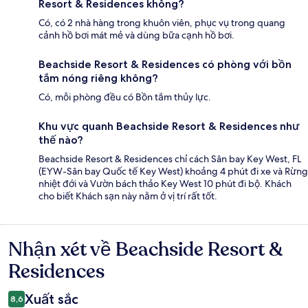
Resort & Residences không?
Có, có 2 nhà hàng trong khuôn viên, phục vụ trong quang
cảnh hồ bơi mát mẻ và dùng bữa cạnh hồ bơi.
Beachside Resort & Residences có phòng với bồn
tắm nóng riêng không?
Có, mỗi phòng đều có Bồn tắm thủy lực.
Khu vực quanh Beachside Resort & Residences như
thế nào?
Beachside Resort & Residences chỉ cách Sân bay Key West, FL
(EYW-Sân bay Quốc tế Key West) khoảng 4 phút đi xe và Rừng
nhiệt đới và Vườn bách thảo Key West 10 phút đi bộ. Khách
cho biết Khách sạn này nằm ở vị trí rất tốt.
Nhận xét về Beachside Resort &
Nhận
xét
Residences
Xuất sắc
8,6