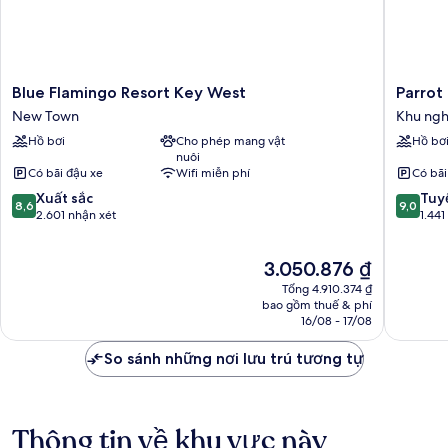
Blue
Parrot
Blue Flamingo Resort Key West
Parrot 
Flamingo
Key
New Town
Khu ngh
Resort
Hotel
Hồ bơi
Cho phép mang vật
Hồ bơ
Key
&
nuôi
West
Villas
Có bãi đậu xe
Wifi miễn phí
Có bãi
New
Khu
8.6
9.0
Town
Xuất sắc
nghỉ
Tuyệ
8,6
9,0
trên
trên
2.601 nhận xét
dưỡng
1.441
10,
10,
Northsi
Xuất
Tuyệt
Giá
3.050.876 ₫
sắc,
vời,
hiện
2.601
1.441
Tổng 4.910.374 ₫
tại
nhận
nhận
bao gồm thuế & phí
là
16/08 - 17/08
xét
xét
3.050.876 ₫
So sánh những nơi lưu trú tương tự
Thông tin về khu vực này