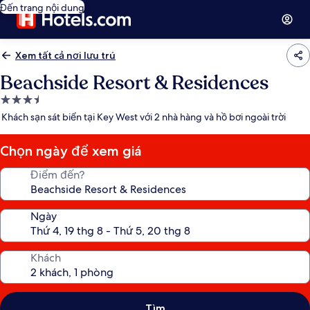
Đến trang nội dung
Xem tất cả nơi lưu trú
Beachside Resort & Residences
Nơi
lưu
Khách sạn sát biển tại Key West với 2 nhà hàng và hồ bơi ngoài trời
trú
3.5
Chọn ngày để xem giá
sao
Điểm đến?
Ngày
Khách
Tìm