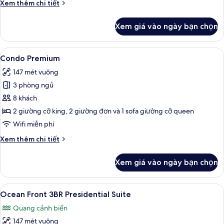
Chi
Xem thêm chi tiết
tiết
khác
Xem giá vào ngày bạn chọn
của
Ocean
Front
Xem
Quang cảnh ban công
18
2BR
Condo Premium
tất
Residence
147 mét vuông
cả
3 phòng ngủ
ảnh
Condo
8 khách
Premium
2 giường cỡ king, 2 giường đơn và 1 sofa giường cỡ queen
Wifi miễn phí
Chi
Xem thêm chi tiết
tiết
khác
Xem giá vào ngày bạn chọn
của
Condo
Premium
Xem
Ocean Front 3BR Presidential Suite |
23
Ocean Front 3BR Presidential Suite
tất
Quang cảnh biển
cả
147 mét vuông
ảnh