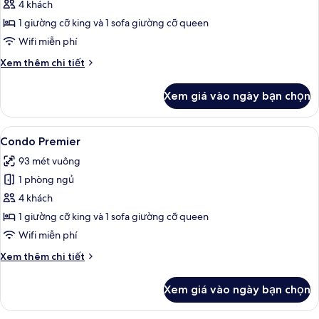
Condo
4 khách
Premier
1 giường cỡ king và 1 sofa giường cỡ queen
Wifi miễn phí
Chi
Xem thêm chi tiết
tiết
khác
Xem giá vào ngày bạn chọn
của
Condo
Premier
Xem
Quang cảnh ban công
18
Condo Premier
tất
93 mét vuông
cả
1 phòng ngủ
ảnh
Condo
4 khách
Premier
1 giường cỡ king và 1 sofa giường cỡ queen
Wifi miễn phí
Chi
Xem thêm chi tiết
tiết
khác
Xem giá vào ngày bạn chọn
của
Condo