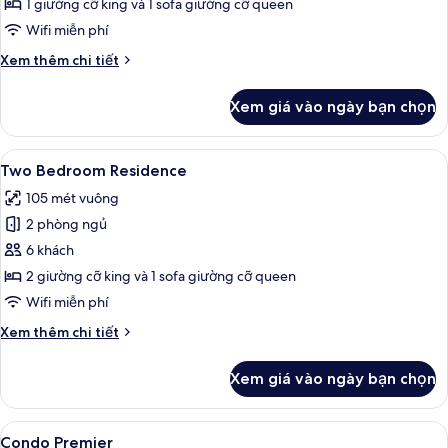
1 giường cỡ king và 1 sofa giường cỡ queen
Suite
Wifi miễn phí
with
Chi
Xem thêm chi tiết
Direct
tiết
Beach
khác
Xem giá vào ngày bạn chọn
Access
của
Ocean
Front
Xem
TV màn hình phẳng 50-inch có truyền 
19
1BR
Two Bedroom Residence
tất
Suite
105 mét vuông
with
cả
Direct
2 phòng ngủ
ảnh
Beach
Two
6 khách
Access
Bedroom
2 giường cỡ king và 1 sofa giường cỡ queen
Residence
Wifi miễn phí
Chi
Xem thêm chi tiết
tiết
khác
Xem giá vào ngày bạn chọn
của
Two
Bedroom
Xem
Quang cảnh ban công
22
Residence
Condo Premier