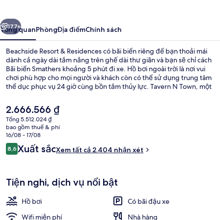
&
Residences
ước
Tiếp
177+
Tổng quan
Phòng
Địa điểm
Chính sách
Beachside Resort & Residences có bãi biển riêng để bạn thoải mái
dành cả ngày dài tắm nắng trên ghế dài thư giãn và bạn sẽ chỉ cách
Bãi biển Smathers khoảng 5 phút đi xe. Hồ bơi ngoài trời là nơi vui
chơi phù hợp cho mọi người và khách còn có thể sử dụng trung tâm
thể dục phục vụ 24 giờ cùng bồn tắm thủy lực. Tavern N Town, một
trong 2 nhà hàng, phục vụ bữa sáng và bữa tối. Ngoài ra còn có 2
quán bar/khu lounge, bến du thuyền và quán bar cạnh hồ bơi. Du
Giá
2.666.566 ₫
khách đánh giá cao hồ bơi và nhân viên nhiệt tình.
hiện
Tổng 5.512.024 ₫
tại
bao gồm thuế & phí
Ocean View 3BR Condo with Rooftop 
là
16/08 - 17/08
2.666.566 ₫
Nhận
Xuất sắc
8,6
Xem tất cả 2.404 nhận xét
8,6 trên 10,
xét
Tiện nghi, dịch vụ nổi bật
Hồ bơi
Có bãi đậu xe
Wifi miễn phí
Nhà hàng