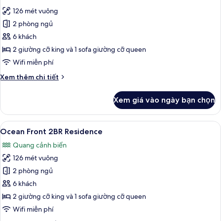
tất
126 mét vuông
cả
2 phòng ngủ
ảnh
Condo
6 khách
Premier
2 giường cỡ king và 1 sofa giường cỡ queen
Wifi miễn phí
Chi
Xem thêm chi tiết
tiết
khác
Xem giá vào ngày bạn chọn
của
Condo
Premier
Xem
Quang cảnh ban công
22
Ocean Front 2BR Residence
tất
Quang cảnh biển
cả
126 mét vuông
ảnh
Ocean
2 phòng ngủ
Front
6 khách
2BR
2 giường cỡ king và 1 sofa giường cỡ queen
Residence
Wifi miễn phí