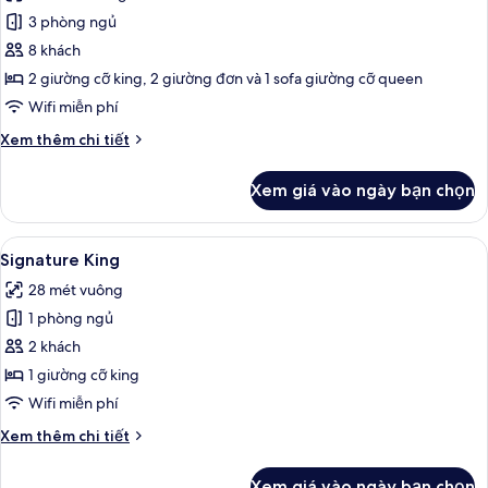
Ocean
3 phòng ngủ
Front
8 khách
3BR
2 giường cỡ king, 2 giường đơn và 1 sofa giường cỡ queen
Presidential
Wifi miễn phí
Suite
Chi
Xem thêm chi tiết
tiết
khác
Xem giá vào ngày bạn chọn
của
Ocean
Front
Xem
Bộ đồ giường cao cấp, chăn bông, 
5
3BR
Signature King
tất
Presidential
28 mét vuông
Suite
cả
1 phòng ngủ
ảnh
Signature
2 khách
King
1 giường cỡ king
Wifi miễn phí
Chi
Xem thêm chi tiết
tiết
khác
Xem giá vào ngày bạn chọn