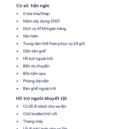
Cơ sở, tiện nghi
6 tòa nhà/tháp
Năm xây dựng 2007
Dịch vụ ATM/ngân hàng
Sân hiên
Trung tâm thể thao phục vụ 24 giờ
Gần sân golf
Hồ bơi ngoài trời
Bến du thuyền
Bồn tắm spa
Phòng đại tiệc
Bàn ghế ngoài trời
Hỗ trợ người khuyết tật
Có lối đi dành cho xe lăn
Chữ braille/chữ nổi
Thang máy
Lối đi phù hợp cho xe lăn