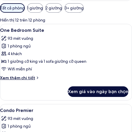
Bộ
Tất cả phòng
1 giường
2 giường
3+ giường
lọc
có
Hiển thị 12 trên 12 phòng
thể
Xem
TV màn hình phẳng 50-inch có truyền 
19
One Bedroom Suite
dùng
tất
để
93 mét vuông
cả
lọc
1 phòng ngủ
ảnh
tìm
One
4 khách
phòng
Bedroom
1 giường cỡ king và 1 sofa giường cỡ queen
Suite
Wifi miễn phí
Chi
Xem thêm chi tiết
tiết
khác
Xem giá vào ngày bạn chọn
của
One
Bedroom
Xem
Quang cảnh ban công
15
Suite
Condo Premier
tất
93 mét vuông
cả
1 phòng ngủ
ảnh