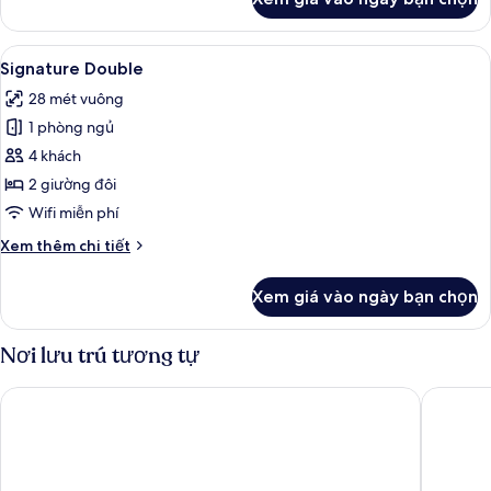
của
Signature
King
Xem
Bộ đồ giường cao cấp, chăn bông, 
5
Signature Double
tất
28 mét vuông
cả
1 phòng ngủ
ảnh
Signature
4 khách
Double
2 giường đôi
Wifi miễn phí
Chi
Xem thêm chi tiết
tiết
khác
Xem giá vào ngày bạn chọn
của
Signature
Double
Nơi lưu trú tương tự
Blue Flamingo Resort Key West
Parrot Ke