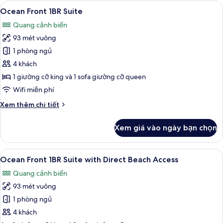
Premier
Xem
Quang cảnh ban công
21
Ocean Front 1BR Suite
tất
Quang cảnh biển
cả
93 mét vuông
ảnh
Ocean
1 phòng ngủ
Front
4 khách
1BR
1 giường cỡ king và 1 sofa giường cỡ queen
Suite
Wifi miễn phí
Chi
Xem thêm chi tiết
tiết
khác
Xem giá vào ngày bạn chọn
của
Ocean
Front
Xem
Quang cảnh mặt nước
22
1BR
Ocean Front 1BR Suite with Direct Beach Access
tất
Suite
Quang cảnh biển
cả
93 mét vuông
ảnh
Ocean
1 phòng ngủ
Front
4 khách
1BR