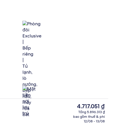
phẳng 75-inch có truyền hình cáp, TV
Phòng đôi Exclusive | Bếp riêng | Tủ 
Giá
4.717.051 ₫
hiện
Tổng 5.896.313 ₫
tại
bao gồm thuế & phí
hìn từ nơi lưu trú
Mặt tiền nơi lưu trú
là
12/08 - 13/08
4.717.051 ₫