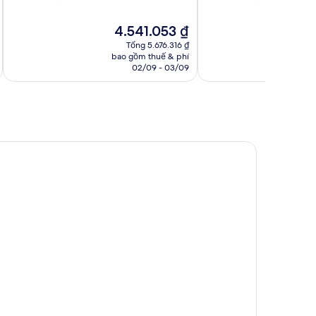
10,
10,
Ngoại
Xuất
Giá
Gi
4.541.053 ₫
4
hạng,
sắc,
hiện
hi
Tổng 5.676.316 ₫
822
1.008
tại
tại
bao gồm thuế & phí
ba
nhận
nhận
là
là
02/09 - 03/09
xét
xét
4.541.053 ₫
4.