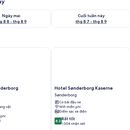
ày
g phòng ngày mai từ thg 8 8 - thg 8 9
Kiểm tra lượng phòng cuối tuần này từ
Ngày mai
Cuối tuần này
g 8 8 - thg 8 9
thg 8 7 - thg 8 9
erborg
Hotel Sønderborg Kaserne
Hotel
nderborg
Hotel Sønderborg Kaserne
Sønderborg
Sønderborg
Kaserne
Có bãi đậu xe
Sønderborg
ng vật
Wifi miễn phí
Điểm sạc xe điện
 phí
8.2
Rất tốt
í
8,2
trên
1.004 nhận xét
10,