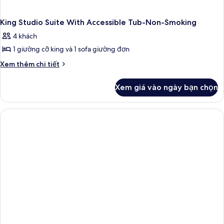
King Studio Suite With Accessible Tub-Non-Smoking
4 khách
1 giường cỡ king và 1 sofa giường đơn
Chi
Xem thêm chi tiết
tiết
khác
Xem giá vào ngày bạn chọn
của
King
Studio
Suite
With
Accessible
Tub-
Non-
Smoking