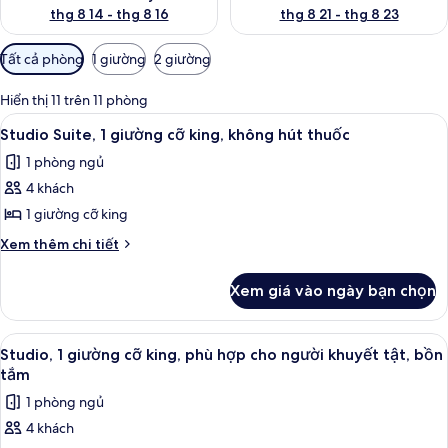
thg 8 14 - thg 8 16
thg 8 21 - thg 8 23
Bộ
Tất cả phòng
1 giường
2 giường
lọc
có
Hiển thị 11 trên 11 phòng
thể
Xem
Dụng cụ pha cà phê/trà
8
Studio Suite, 1 giường cỡ king, không hút thuốc
dùng
tất
để
1 phòng ngủ
cả
lọc
4 khách
ảnh
tìm
Studio
1 giường cỡ king
phòng
Suite,
Chi
Xem thêm chi tiết
1
tiết
khác
giường
Xem giá vào ngày bạn chọn
của
cỡ
Studio
king,
Suite,
Xem
Két bảo mật tại phòng, bộ trải giườn
8
không
1
Studio, 1 giường cỡ king, phù hợp cho người khuyết tật, bồn
tất
giường
hút
tắm
cỡ
cả
thuốc
1 phòng ngủ
king,
ảnh
không
4 khách
Studio,
hút