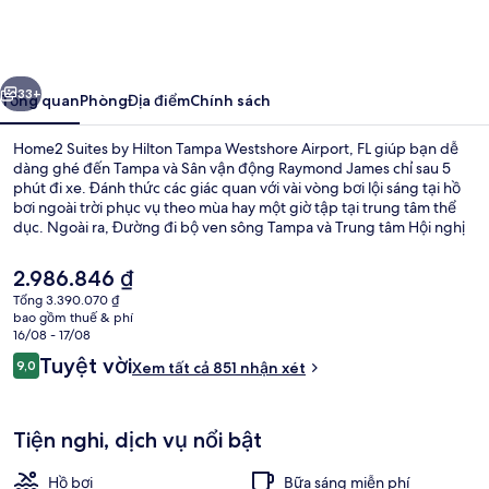
Suites
by
Hilton
ước
Tiếp
Tampa
33+
Tổng quan
Phòng
Địa điểm
Chính sách
Westshore
Home2 Suites by Hilton Tampa Westshore Airport, FL giúp bạn dễ
Airport,
dàng ghé đến Tampa và Sân vận động Raymond James chỉ sau 5
phút đi xe. Đánh thức các giác quan với vài vòng bơi lội sáng tại hồ
FL
bơi ngoài trời phục vụ theo mùa hay một giờ tập tại trung tâm thể
dục. Ngoài ra, Đường đi bộ ven sông Tampa và Trung tâm Hội nghị
Tampa chỉ cách nơi lưu trú một quãng đi xe ngắn. Du khách đánh giá
cao nhân viên nhiệt tình và vị trí gần sân bay.
Giá
2.986.846 ₫
hiện
Tổng 3.390.070 ₫
tại
bao gồm thuế & phí
Hiên
là
16/08 - 17/08
2.986.846 ₫
Nhận
Tuyệt vời
9,0
Xem tất cả 851 nhận xét
9,0 trên 10,
xét
Tiện nghi, dịch vụ nổi bật
Hồ bơi
Bữa sáng miễn phí