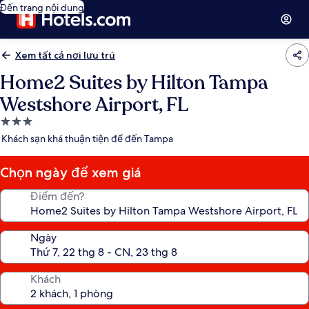
Đến trang nội dung
Xem tất cả nơi lưu trú
Home2 Suites by Hilton Tampa
Westshore Airport, FL
Nơi
lưu
Khách sạn khá thuận tiện để đến Tampa
trú
3.0
Chọn ngày để xem giá
sao
Điểm đến?
Ngày
Khách