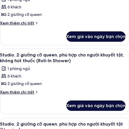
không
ảnh
hút
6 khách
Studio,
thuốc
2 giường cỡ queen
2
giường
Chi
Xem thêm chi tiết
tiết
cỡ
khác
queen,
Xem giá vào ngày bạn chọn
của
phù
Studio,
hợp
2
Xem
Két bảo mật tại phòng, bộ trải giườn
7
giường
cho
Studio, 2 giường cỡ queen, phù hợp cho người khuyết tật,
tất
cỡ
không hút thuốc (Roll-In Shower)
người
queen,
cả
khuyết
1 phòng ngủ
phù
ảnh
tật,
hợp
6 khách
Studio,
cho
bồn
2 giường cỡ queen
2
người
tắm
khuyết
giường
Chi
Xem thêm chi tiết
tật,
tiết
cỡ
bồn
khác
queen,
Xem giá vào ngày bạn chọn
tắm
của
phù
Studio,
hợp
2
Xem
Dụng cụ pha cà phê/trà
6
giường
cho
Studio, 2 giường cỡ queen, phù hợp cho người khuyết tật
tất
cỡ