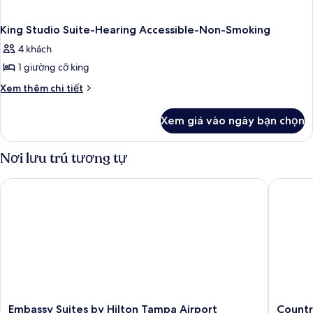
King Studio Suite-Hearing Accessible-Non-Smoking
4 khách
1 giường cỡ king
Chi
Xem thêm chi tiết
tiết
khác
Xem giá vào ngày bạn chọn
của
King
Studio
Nơi lưu trú tương tự
Suite-
Hearing
Embassy Suites by Hilton Tampa Airport Westshore
Country 
Accessible-
Non-
Smoking
Embassy
Country
Embassy Suites by Hilton Tampa Airport
Countr