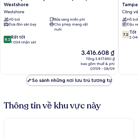
Suites
Inn
Westshore
Tampa 
by
&
Westshore
Công vi
Hilton
Suites
Tampa
Hồ bơi
Bữa sáng miễn phí
by
Hồ bơ
Đưa đón sân bay
Cho phép mang vật
Đậu x
Airport
Radisson
nuôi
Westshore
RJ
7.2
Tốt
7,2
Westshore
Stadium
8.2
Rất tốt
trên
2.04
8,2
-
trên
1.004 nhận xét
10,
Tampa
10,
Tốt,
Giá
3.416.608 ₫
Airport
Rất
2.044
hiện
East
tốt,
Tổng 3.877.850 ₫
nhận
tại
bao gồm thuế & phí
Công
1.004
xét
là
07/09 - 08/09
viên
nhận
3.416.608 ₫
Drew
xét
So sánh những nơi lưu trú tương tự
Thông tin về khu vực này