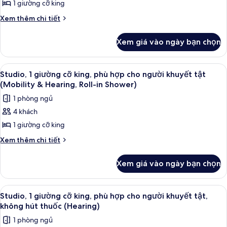
1 giường cỡ king
1
thuốc
giường
Chi
Xem thêm chi tiết
tiết
cỡ
khác
king,
Xem giá vào ngày bạn chọn
của
phù
Studio,
hợp
1
Xem
Dụng cụ pha cà phê/trà
7
giường
cho
Studio, 1 giường cỡ king, phù hợp cho người khuyết tật
tất
cỡ
(Mobility & Hearing, Roll-in Shower)
người
king,
cả
khuyết
1 phòng ngủ
phù
ảnh
tật,
hợp
4 khách
Studio,
cho
bồn
1 giường cỡ king
1
người
tắm
khuyết
giường
Chi
Xem thêm chi tiết
tật,
tiết
cỡ
bồn
khác
king,
Xem giá vào ngày bạn chọn
tắm
của
phù
Studio,
hợp
1
Xem
Két bảo mật tại phòng, bộ trải giườn
7
giường
cho
Studio, 1 giường cỡ king, phù hợp cho người khuyết tật,
tất
cỡ
không hút thuốc (Hearing)
người
king,
cả
khuyết
1 phòng ngủ
phù
ảnh