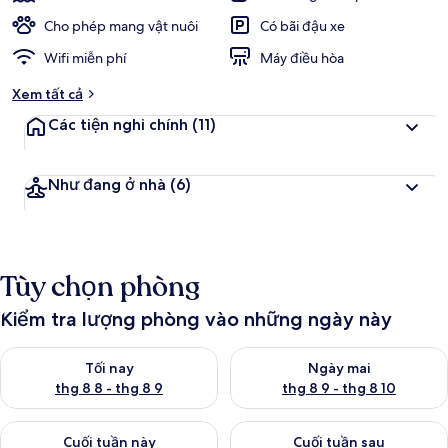
Cho phép mang vật nuôi
Có bãi đậu xe
Wifi miễn phí
Máy điều hòa
Xem tất cả
Các tiện nghi chính
(11)
Như đang ở nhà
(6)
Tùy chọn phòng
Kiểm tra lượng phòng vào những ngày này
Kiểm tra lượng phòng tối nay từ thg 8 8 - thg 8 9
Kiểm tra lượng phòng ngày mai
Tối nay
Ngày mai
thg 8 8 - thg 8 9
thg 8 9 - thg 8 10
Kiểm tra lượng phòng cuối tuần này từ thg 8 14 - thg 8 16
Kiểm tra lượng phòng cuối tuần
Cuối tuần này
Cuối tuần sau