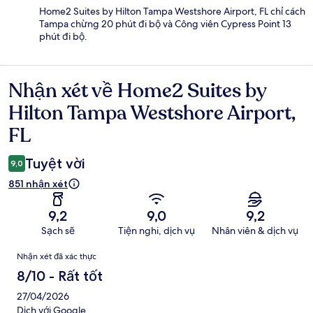
Home2 Suites by Hilton Tampa Westshore Airport, FL chỉ cách
Tampa chừng 20 phút đi bộ và Công viên Cypress Point 13
phút đi bộ.
Nhận xét về Home2 Suites by
Nhận
xét
Hilton Tampa Westshore Airport,
FL
Tuyệt vời
9,0
851 nhận xét
9,2
9,0
9,2
Sạch sẽ
Tiện nghi, dịch vụ
Nhân viên & dịch vụ
Nhận
Nhận xét đã xác thực
xét
8/10 - Rất tốt
27/04/2026
Dịch với Google