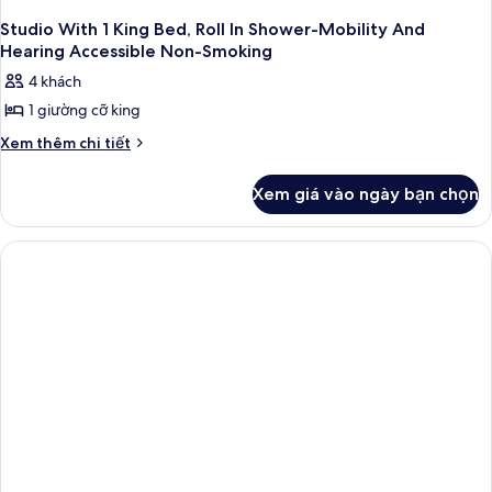
Studio With 1 King Bed, Roll In Shower-Mobility And
Hearing Accessible Non-Smoking
4 khách
1 giường cỡ king
Chi
Xem thêm chi tiết
tiết
khác
Xem giá vào ngày bạn chọn
của
Studio
With
1
King
Bed,
Roll
In
Shower-
Mobility
And
Hearing
Accessible
Non-
Smoking