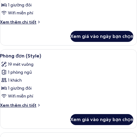
đôi
1 giường đôi
(Style)
Wifi miễn phí
Chi
Xem thêm chi tiết
tiết
khác
Xem giá vào ngày bạn chọn
của
Phòng
đôi
Xem
Bộ đồ giường kháng dị ứng, két bảo m
5
(Style)
Phòng đơn (Style)
tất
19 mét vuông
cả
1 phòng ngủ
ảnh
Phòng
1 khách
đơn
1 giường đôi
(Style)
Wifi miễn phí
Chi
Xem thêm chi tiết
tiết
khác
Xem giá vào ngày bạn chọn
của
Phòng
đơn
Xem
Bộ đồ giường kháng dị ứng, két bảo m