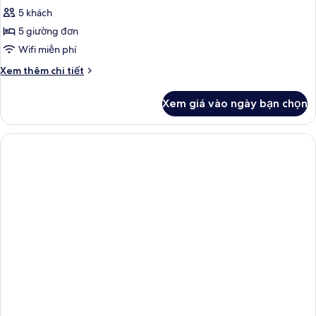
Phòng
5 khách
gia
5 giường đơn
đình
Wifi miễn phí
Chi
Xem thêm chi tiết
tiết
khác
Xem giá vào ngày bạn chọn
của
Phòng
gia
đình