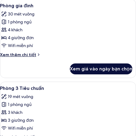
Xem
Bộ đồ giường kháng dị ứng, két bảo m
4
Phòng gia đình
tất
30 mét vuông
cả
1 phòng ngủ
ảnh
Phòng
4 khách
gia
4 giường đơn
đình
Wifi miễn phí
Chi
Xem thêm chi tiết
tiết
khác
Xem giá vào ngày bạn chọn
của
Phòng
gia
Xem
Bộ đồ giường kháng dị ứng, két bảo m
5
đình
Phòng 3 Tiêu chuẩn
tất
19 mét vuông
cả
1 phòng ngủ
ảnh
Phòng
3 khách
3
3 giường đơn
Tiêu
Wifi miễn phí
chuẩn