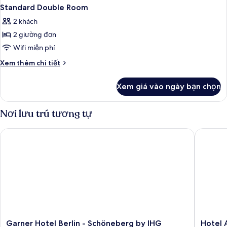
Standard Double Room
2 khách
2 giường đơn
Wifi miễn phí
Chi
Xem thêm chi tiết
tiết
khác
Xem giá vào ngày bạn chọn
của
Standard
Double
Nơi lưu trú tương tự
Room
Garner Hotel Berlin - Schöneberg by IHG
Hotel Am
Garner
Hotel
Garner Hotel Berlin - Schöneberg by IHG
Hotel 