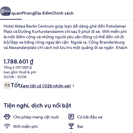
Centrum
ước
Tiếp
41+
Tổng quan
Phòng
Địa điểm
Chính sách
Hotel Aldea Berlin Centrum giúp bạn dễ dàng ghé đến Potsdamer
Platz và Đường Kurfurstendamm chỉ sau 5 phút đi xe. Wifi miễn phí
là một điểm cộng và những người yêu vận động có thể đến với đi
bộ/đạp xe băng rừng ngay lân cận. Ngoài ra, Cổng Brandenburg
và Alexanderplatz chỉ cách nơi lưu trú một quãng đi xe ngắn. Khách
du lịch thích khoảng cách thuận tiện giữa nơi lưu trú và trạm giao
thông công cộng, như cách Ga Bülowstraße 2 phút và cách Ga U-
Giá
1.788.601 ₫
Bahn Bulowstrasse 3 phút đi bộ.
hiện
Tổng 2.057.385 ₫
tại
bao gồm thuế & phí
Bữa sáng buffet hàng ngày với phụ p
là
30/08 - 31/08
1.788.601 ₫
Nhận
Tốt
7,0
Xem tất cả 1.026 nhận xét
7,0 trên 10,
xét
Tiện nghi, dịch vụ nổi bật
Cho phép mang vật nuôi
Có bãi đậu xe
Wifi miễn phí
Bar