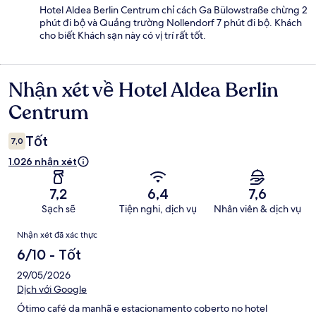
Hotel Aldea Berlin Centrum chỉ cách Ga Bülowstraße chừng 2
phút đi bộ và Quảng trường Nollendorf 7 phút đi bộ. Khách
cho biết Khách sạn này có vị trí rất tốt.
Nhận xét về Hotel Aldea Berlin
Nhận
xét
Centrum
Tốt
7,0
1.026 nhận xét
7,2
6,4
7,6
Sạch sẽ
Tiện nghi, dịch vụ
Nhân viên & dịch vụ
Nhận
Nhận xét đã xác thực
xét
6/10 - Tốt
29/05/2026
Dịch với Google
Ótimo café da manhã e estacionamento coberto no hotel