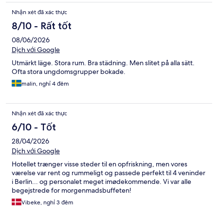
Nhận xét đã xác thực
8/10 - Rất tốt
08/06/2026
Dịch với Google
Utmärkt läge. Stora rum. Bra städning. Men slitet på alla sätt.
Ofta stora ungdomsgrupper bokade.
malin, nghỉ 4 đêm
Nhận xét đã xác thực
6/10 - Tốt
28/04/2026
Dịch với Google
Hotellet trænger visse steder til en opfriskning, men vores
værelse var rent og rummeligt og passede perfekt til 4 veninder
i Berlin... og personalet meget imødekommende. Vi var alle
begejstrede for morgenmadsbuffeten!
Vibeke, nghỉ 3 đêm