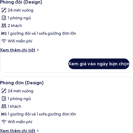
5
(Style)
Phòng đôi (Design)
tất
24 mét vuông
cả
1 phòng ngủ
ảnh
Phòng
2 khách
đôi
1 giường đôi và 1 sofa giường đơn lớn
(Design)
Wifi miễn phí
Chi
Xem thêm chi tiết
tiết
khác
Xem giá vào ngày bạn chọn
của
Phòng
đôi
Xem
Bộ đồ giường kháng dị ứng, két bảo m
5
(Design)
Phòng đơn (Design)
tất
24 mét vuông
cả
1 phòng ngủ
ảnh
Phòng
1 khách
đơn
1 giường đôi và 1 sofa giường đơn lớn
(Design)
Wifi miễn phí
Chi
Xem thêm chi tiết