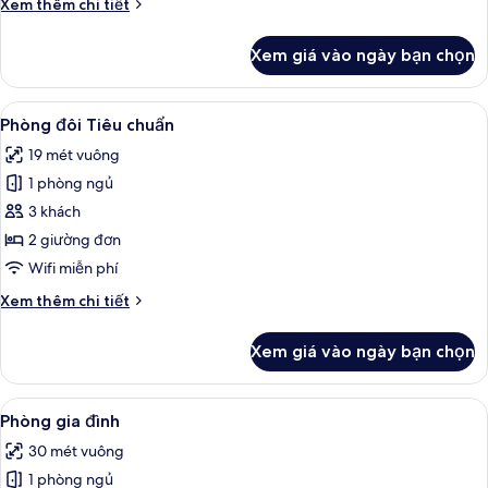
Chi
Xem thêm chi tiết
tiết
khác
Xem giá vào ngày bạn chọn
của
Phòng
3
Xem
Bộ đồ giường kháng dị ứng, két bảo m
6
Tiêu
Phòng đôi Tiêu chuẩn
tất
chuẩn
19 mét vuông
cả
1 phòng ngủ
ảnh
Phòng
3 khách
đôi
2 giường đơn
Tiêu
Wifi miễn phí
chuẩn
Chi
Xem thêm chi tiết
tiết
khác
Xem giá vào ngày bạn chọn
của
Phòng
đôi
Xem
Bộ đồ giường kháng dị ứng, két bảo m
5
Tiêu
Phòng gia đình
tất
chuẩn
30 mét vuông
cả
1 phòng ngủ
ảnh