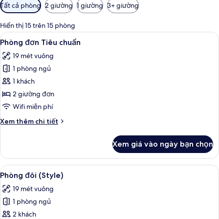
Bộ
Tất cả phòng
2 giường
1 giường
3+ giường
lọc
có
Hiển thị 15 trên 15 phòng
thể
Xem
Bộ đồ giường kháng dị ứng, két bảo m
7
Phòng đơn Tiêu chuẩn
dùng
tất
để
19 mét vuông
cả
lọc
1 phòng ngủ
ảnh
tìm
Phòng
1 khách
phòng
đơn
2 giường đơn
Tiêu
Wifi miễn phí
chuẩn
Chi
Xem thêm chi tiết
tiết
khác
Xem giá vào ngày bạn chọn
của
Phòng
đơn
Xem
Bộ đồ giường kháng dị ứng, két bảo m
5
Tiêu
Phòng đôi (Style)
tất
chuẩn
19 mét vuông
cả
1 phòng ngủ
ảnh
Phòng
2 khách