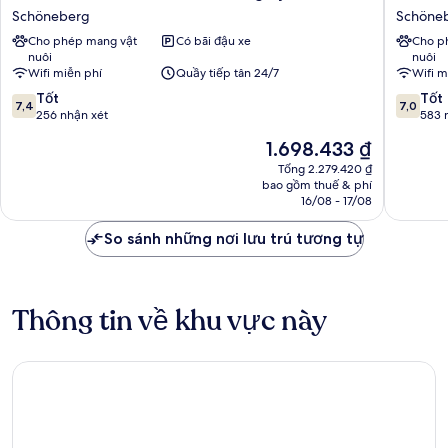
Hotel
Ambien
Schöneberg
Schöne
Berlin
Berlin
Cho phép mang vật
Có bãi đậu xe
Cho p
-
City
nuôi
nuôi
Schöneberg
Schöne
Wifi miễn phí
Quầy tiếp tân 24/7
Wifi m
by
7.4
7.0
IHG
Tốt
Tốt
7,4
7,0
trên
trên
Schöneberg
256 nhận xét
583 
10,
10,
Giá
1.698.433 ₫
Tốt,
Tốt,
hiện
256
583
Tổng 2.279.420 ₫
tại
bao gồm thuế & phí
nhận
nhận
là
16/08 - 17/08
xét
xét
1.698.433 ₫
So sánh những nơi lưu trú tương tự
Thông tin về khu vực này