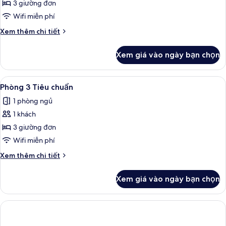
Phòng
3 giường đơn
3
Wifi miễn phí
Tiêu
Chi
Xem thêm chi tiết
chuẩn
tiết
khác
Xem giá vào ngày bạn chọn
của
Phòng
3
Xem
Bộ đồ giường kháng dị ứng, két bảo m
5
Tiêu
Phòng 3 Tiêu chuẩn
tất
chuẩn
1 phòng ngủ
cả
1 khách
ảnh
Phòng
3 giường đơn
3
Wifi miễn phí
Tiêu
Chi
Xem thêm chi tiết
chuẩn
tiết
khác
Xem giá vào ngày bạn chọn
của
Phòng
3
Tiêu
chuẩn