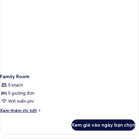
Family Room
5 khách
5 giường đơn
Wifi miễn phí
Chi
Xem thêm chi tiết
tiết
khác
Xem giá vào ngày bạn chọn
của
Family
Room