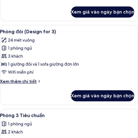
tiết
khác
Xem giá vào ngày bạn chọn
của
Phòng
đơn
Xem
Bộ đồ giường kháng dị ứng, két bảo m
5
(Design)
Phòng đôi (Design for 3)
tất
24 mét vuông
cả
1 phòng ngủ
ảnh
Phòng
3 khách
đôi
1 giường đôi và 1 sofa giường đơn lớn
(Design
Wifi miễn phí
for
Chi
Xem thêm chi tiết
3)
tiết
khác
Xem giá vào ngày bạn chọn
của
Phòng
đôi
Xem
Bộ đồ giường kháng dị ứng, két bảo m
5
(Design
Phòng 3 Tiêu chuẩn
tất
for
1 phòng ngủ
3)
cả
2 khách
ảnh