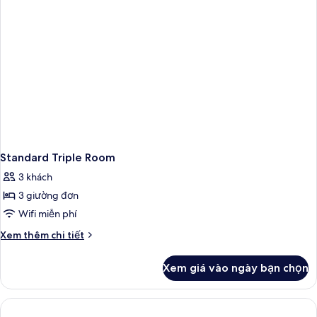
Standard Triple Room
3 khách
3 giường đơn
Wifi miễn phí
Chi
Xem thêm chi tiết
tiết
khác
Xem giá vào ngày bạn chọn
của
Standard
Triple
Room