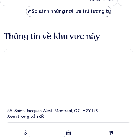
nhận
xét
5.325.107 ₫
xét
So sánh những nơi lưu trú tương tự
Thông tin về khu vực này
55, Saint-Jacques West, Montreal, QC, H2Y 1K9
Xem trong bản đồ
Bản đồ