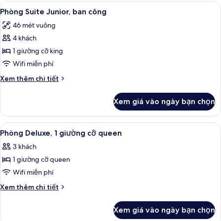
Superior,
Xem
Phòng Suite Junior, ban công | Bộ đồ
4
1
Phòng Suite Junior, ban công
tất
giường
46 mét vuông
cỡ
cả
king
4 khách
ảnh
Phòng
1 giường cỡ king
Suite
Wifi miễn phí
Junior,
Chi
Xem thêm chi tiết
ban
tiết
công
khác
Xem giá vào ngày bạn chọn
của
Phòng
Suite
Xem
Phòng Deluxe, 1 giường cỡ queen | Bộ 
5
Junior,
Phòng Deluxe, 1 giường cỡ queen
tất
ban
3 khách
công
cả
1 giường cỡ queen
ảnh
Phòng
Wifi miễn phí
Deluxe,
Chi
Xem thêm chi tiết
1
tiết
khác
giường
Xem giá vào ngày bạn chọn
của
cỡ