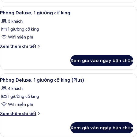
Phòng
queen
Deluxe,
Xem
Bộ đồ giường cao cấp, minibar, bàn,
5
1
Phòng Deluxe, 1 giường cỡ king
tất
giường
3 khách
cỡ
cả
queen
1 giường cỡ king
ảnh
Phòng
Wifi miễn phí
Deluxe,
Chi
Xem thêm chi tiết
1
tiết
khác
giường
Xem giá vào ngày bạn chọn
của
cỡ
Phòng
king
Deluxe,
Xem
Phòng Deluxe, 1 giường cỡ king (Plus) 
6
1
Phòng Deluxe, 1 giường cỡ king (Plus)
tất
giường
4 khách
cỡ
cả
king
1 giường cỡ king
ảnh
Phòng
Wifi miễn phí
Deluxe,
Chi
Xem thêm chi tiết
1
tiết
khác
giường
Xem giá vào ngày bạn chọn
của
cỡ
Phòng