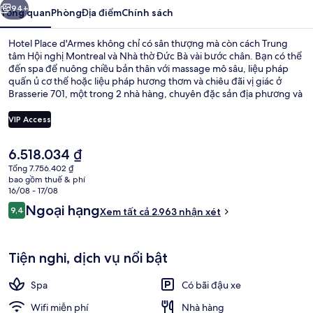
94+
Tổng quan
Phòng
Địa điểm
Chính sách
Hotel Place d'Armes không chỉ có sân thượng mà còn cách Trung
tâm Hội nghị Montreal và Nhà thờ Đức Bà vài bước chân. Bạn có thể
đến spa để nuông chiều bản thân với massage mô sâu, liệu pháp
quấn ủ cơ thể hoặc liệu pháp hương thơm và chiêu đãi vị giác ở
Brasserie 701, một trong 2 nhà hàng, chuyên đặc sản địa phương và
phục vụ vào bữa sáng, bữa trưa và bữa tối. Quán bar/khu lounge,
trung tâm thể thao phục vụ 24 giờ và trung tâm thể thao là những
VIP Access
tiện nghi đáng chú ý khác tại khách sạn sang trọng này. Lý do khách
du lịch thích vị trí của nơi lưu trú vì tiện cho ngắm cảnh và chỉ cần đi
Giá
6.518.034 ₫
bộ một quãng ngắn là đến dịch vụ giao thông công cộng, cách Ga
2 nhà hàng; phục vụ bữa sáng, bữa tr
hiện
Place d'Armes 3 phút và Ga Square Victoria is 8 phút.
Tổng 7.756.402 ₫
tại
bao gồm thuế & phí
là
16/08 - 17/08
6.518.034 ₫
Nhận
Ngoại hạng
9,4
Xem tất cả 2.963 nhận xét
9,4 trên 10,
xét
Tiện nghi, dịch vụ nổi bật
Spa
Có bãi đậu xe
Wifi miễn phí
Nhà hàng