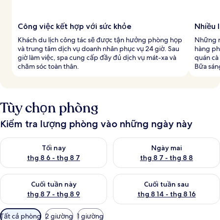
Công việc kết hợp với sức khỏe
Nhiều 
Khách du lịch công tác sẽ được tận hưởng phòng họp
Những n
và trung tâm dịch vụ doanh nhân phục vụ 24 giờ. Sau
hàng ph
giờ làm việc, spa cung cấp đầy đủ dịch vụ mát-xa và
quán cà
chăm sóc toàn thân.
Bữa sán
Tùy chọn phòng
Kiểm tra lượng phòng vào những ngày này
Kiểm tra lượng phòng tối nay từ thg 8 6 - thg 8 7
Kiểm tra lượng phòng ngày mai
Tối nay
Ngày mai
thg 8 6 - thg 8 7
thg 8 7 - thg 8 8
Kiểm tra lượng phòng cuối tuần này từ thg 8 7 - thg 8 9
Kiểm tra lượng phòng cuối tuần
Cuối tuần này
Cuối tuần sau
thg 8 7 - thg 8 9
thg 8 14 - thg 8 16
Bộ
Tất cả phòng
2 giường
1 giường