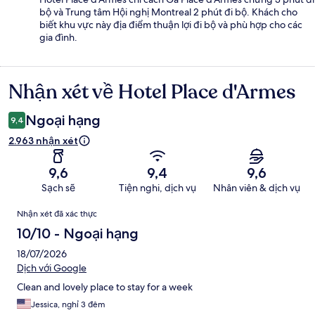
bộ và Trung tâm Hội nghị Montreal 2 phút đi bộ. Khách cho
biết khu vực này địa điểm thuận lợi đi bộ và phù hợp cho các
gia đình.
Nhận xét về Hotel Place d'Armes
Nhận
xét
Ngoại hạng
9,4
2.963 nhận xét
9,6
9,4
9,6
Sạch sẽ
Tiện nghi, dịch vụ
Nhân viên & dịch vụ
Nhận
Nhận xét đã xác thực
xét
10/10 - Ngoại hạng
18/07/2026
Dịch với Google
Clean and lovely place to stay for a week
Jessica, nghỉ 3 đêm