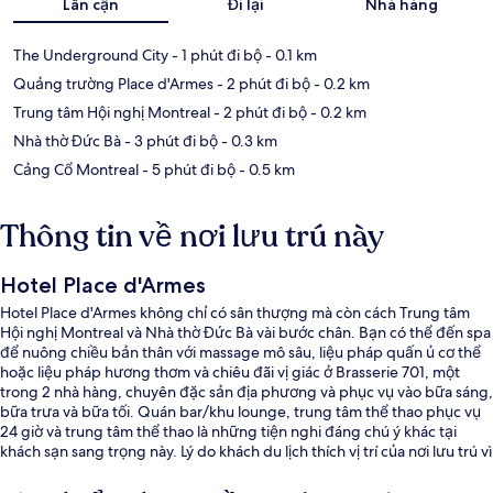
Lân cận
Đi lại
Nhà hàng
The Underground City
- 1 phút đi bộ
- 0.1 km
Quảng trường Place d'Armes
- 2 phút đi bộ
- 0.2 km
Trung tâm Hội nghị Montreal
- 2 phút đi bộ
- 0.2 km
Nhà thờ Đức Bà
- 3 phút đi bộ
- 0.3 km
Cảng Cổ Montreal
- 5 phút đi bộ
- 0.5 km
Thông tin về nơi lưu trú này
Hotel Place d'Armes
Hotel Place d'Armes không chỉ có sân thượng mà còn cách Trung tâm
Hội nghị Montreal và Nhà thờ Đức Bà vài bước chân. Bạn có thể đến spa
để nuông chiều bản thân với massage mô sâu, liệu pháp quấn ủ cơ thể
hoặc liệu pháp hương thơm và chiêu đãi vị giác ở Brasserie 701, một
trong 2 nhà hàng, chuyên đặc sản địa phương và phục vụ vào bữa sáng,
bữa trưa và bữa tối. Quán bar/khu lounge, trung tâm thể thao phục vụ
24 giờ và trung tâm thể thao là những tiện nghi đáng chú ý khác tại
khách sạn sang trọng này. Lý do khách du lịch thích vị trí của nơi lưu trú vì
tiện cho ngắm cảnh và chỉ cần đi bộ một quãng ngắn là đến dịch vụ
giao thông công cộng, cách Ga Place d'Armes 3 phút và Ga Square