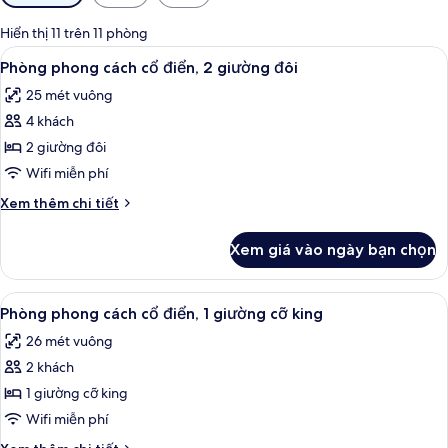
lọc
có
Hiển thị 11 trên 11 phòng
thể
Xem
Phòng phong cách cổ điển, 2 giường đô
2
Phòng phong cách cổ điển, 2 giường đôi
dùng
tất
để
25 mét vuông
cả
lọc
4 khách
ảnh
tìm
Phòng
2 giường đôi
phòng
phong
Wifi miễn phí
cách
Chi
Xem thêm chi tiết
cổ
tiết
điển,
khác
Xem giá vào ngày bạn chọn
của
2
Phòng
giường
phong
Xem
Phòng phong cách cổ điển, 1 giường cỡ
đôi
7
cách
Phòng phong cách cổ điển, 1 giường cỡ king
tất
cổ
26 mét vuông
điển,
cả
2
2 khách
ảnh
giường
Phòng
1 giường cỡ king
đôi
phong
Wifi miễn phí
cách
Chi