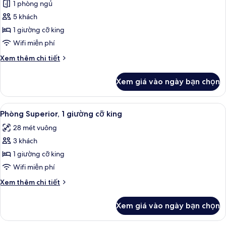
1 phòng ngủ
ảnh
Penthouse
5 khách
1 giường cỡ king
Wifi miễn phí
Chi
Xem thêm chi tiết
tiết
khác
Xem giá vào ngày bạn chọn
của
Penthouse
Xem
Phòng Superior, 1 giường cỡ king | Bộ 
4
Phòng Superior, 1 giường cỡ king
tất
28 mét vuông
cả
3 khách
ảnh
Phòng
1 giường cỡ king
Superior,
Wifi miễn phí
1
Chi
Xem thêm chi tiết
giường
tiết
cỡ
khác
Xem giá vào ngày bạn chọn
của
king
Phòng