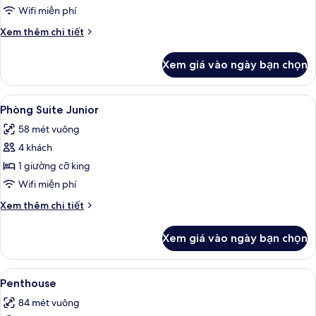
Suite
queen
Wifi miễn phí
Executive
Chi
Xem thêm chi tiết
tiết
khác
Xem giá vào ngày bạn chọn
của
Phòng
Suite
Xem
Phòng Suite Junior | Bộ đồ giường ca
4
Executive
Phòng Suite Junior
tất
58 mét vuông
cả
4 khách
ảnh
Phòng
1 giường cỡ king
Suite
Wifi miễn phí
Junior
Chi
Xem thêm chi tiết
tiết
khác
Xem giá vào ngày bạn chọn
của
Phòng
Suite
Xem
Penthouse | Bộ đồ giường cao cấp, 
5
Junior
Penthouse
tất
84 mét vuông
cả