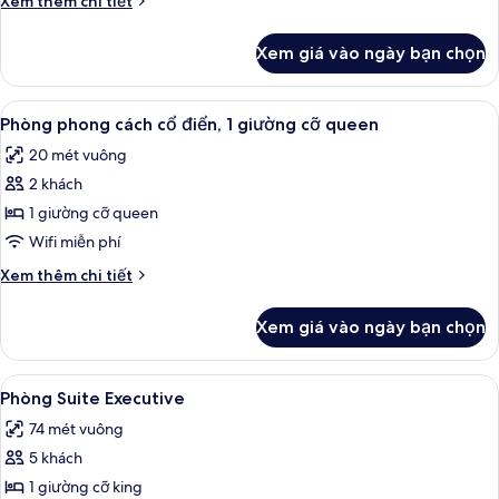
Xem thêm chi tiết
cổ
tiết
điển,
khác
Xem giá vào ngày bạn chọn
của
1
Phòng
giường
phong
Xem
Phòng phong cách cổ điển, 1 giường cỡ
cỡ
6
cách
Phòng phong cách cổ điển, 1 giường cỡ queen
tất
cổ
king
20 mét vuông
điển,
cả
1
2 khách
ảnh
giường
Phòng
1 giường cỡ queen
cỡ
phong
king
Wifi miễn phí
cách
Chi
Xem thêm chi tiết
cổ
tiết
điển,
khác
Xem giá vào ngày bạn chọn
của
1
Phòng
giường
phong
Xem
Phòng Suite Executive | Bộ đồ giường
cỡ
8
cách
Phòng Suite Executive
tất
cổ
queen
74 mét vuông
điển,
cả
1
5 khách
ảnh
giường
Phòng
1 giường cỡ king
cỡ