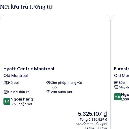
king
Deluxe,
Nơi lưu trú tương tự
(Plus)
1
giường
Hyatt Centric Montréal
Eurostar
cỡ
king
(Plus)
Hyatt
Eurostar
Hyatt Centric Montréal
Eurost
Centric
Old
Old Montreal
Old Mon
Montréal
Montrea
Hồ bơi
Cho phép mang vật
Bếp
Old
Suites
nuôi
Máy đ
Montreal
&
Có bãi đậu xe
Wifi miễn phí
Apartme
9.6
Ngo
9,6
9.4
Ngoại hạng
Old
trên
1.53
9,4
trên
1.891 nhận xét
Montrea
10,
10,
Ngoại
Giá
5.325.107 ₫
Ngoại
hạng,
hiện
hạng,
Tổng 6.336.829 ₫
1.539
tại
bao gồm thuế & phí
1.891
nhận
là
23/08 - 24/08