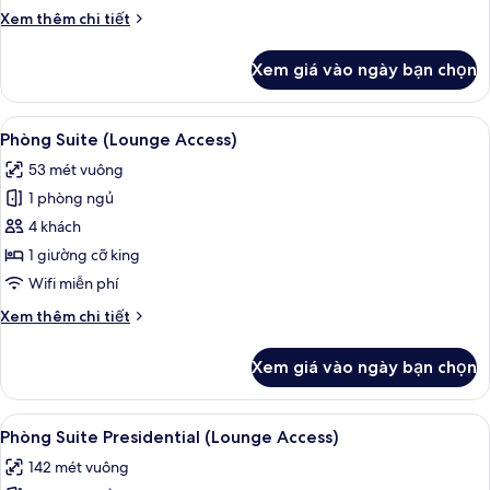
Chi
Xem thêm chi tiết
tiết
khác
Xem giá vào ngày bạn chọn
của
Phòng
Premium
Xem
Bộ đồ giường kháng dị ứng, két bảo 
12
(Collection)
Phòng Suite (Lounge Access)
tất
53 mét vuông
cả
1 phòng ngủ
ảnh
Phòng
4 khách
Suite
1 giường cỡ king
(Lounge
Wifi miễn phí
Access)
Chi
Xem thêm chi tiết
tiết
khác
Xem giá vào ngày bạn chọn
của
Phòng
Suite
Xem
Bộ đồ giường kháng dị ứng, két bảo 
14
(Lounge
Phòng Suite Presidential (Lounge Access)
tất
Access)
142 mét vuông
cả