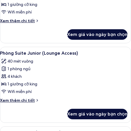
dành
1 giường cỡ king
cho
Wifi miễn phí
gia
Chi
Xem thêm chi tiết
đình
tiết
khác
Xem giá vào ngày bạn chọn
của
Phòng
dành
Xem
Phòng Suite Junior (Lounge Access) |
11
cho
Phòng Suite Junior (Lounge Access)
tất
gia
40 mét vuông
đình
cả
1 phòng ngủ
ảnh
Phòng
4 khách
Suite
1 giường cỡ king
Junior
Wifi miễn phí
(Lounge
Chi
Xem thêm chi tiết
Access)
tiết
khác
Xem giá vào ngày bạn chọn
của
Phòng
Suite
Xem
Bộ đồ giường kháng dị ứng, két bảo 