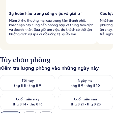
Sự hoàn hảo trong công việc và giải trí
Các lự
Nằm ở khu thương mại của trung tâm thành phố,
Nhà hàn
khách sạn này cung cấp phòng họp và trung tâm dịch
phương v
vụ doanh nhân. Sau giờ làm việc, du khách có thể tận
ăn chay
hưởng dịch vụ spa và đồ uống tại quầy bar.
trải ng
Tùy chọn phòng
Kiểm tra lượng phòng vào những ngày này
Kiểm tra lượng phòng tối nay từ thg 8 8 - thg 8 9
Kiểm tra lượng phòng ngày mai
Tối nay
Ngày mai
thg 8 8 - thg 8 9
thg 8 9 - thg 8 10
Kiểm tra lượng phòng cuối tuần này từ thg 8 14 - thg 8 16
Kiểm tra lượng phòng cuối tuần
Cuối tuần này
Cuối tuần sau
thg 8 14 - thg 8 16
thg 8 21 - thg 8 23