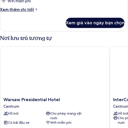
Wifi miễn phí
cảnh
Chi
Xem thêm chi tiết
thành
tiết
phố
khác
Xem giá vào ngày bạn chọn
của
(Lounge
Phòng
Access)
Executive,
Nơi lưu trú tương tự
quang
cảnh
Warsaw Presidential Hotel
InterCon
thành
phố
(Lounge
Access)
Warsaw
InterCon
Warsaw Presidential Hotel
InterC
Presidential
Warsaw
Centrum
Centru
Hotel
by
Hồ bơi
Cho phép mang vật
Hồ bơ
Centrum
IHG
nuôi
Cho p
Centru
Có bãi đậu xe
Wifi miễn phí
nuôi