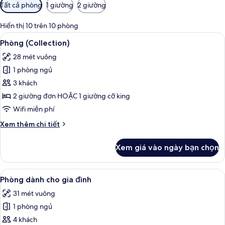
Bộ
Tất cả phòng
1 giường
2 giường
lọc
có
Hiển thị 10 trên 10 phòng
thể
Xem
Bộ đồ giường kháng dị ứng, két bảo 
11
Phòng (Collection)
dùng
tất
để
28 mét vuông
cả
lọc
1 phòng ngủ
ảnh
tìm
Phòng
3 khách
phòng
(Collection)
2 giường đơn HOẶC 1 giường cỡ king
Wifi miễn phí
Chi
Xem thêm chi tiết
tiết
khác
Xem giá vào ngày bạn chọn
của
Phòng
(Collection)
Xem
Phòng dành cho gia đình | Bộ đồ giườ
10
Phòng dành cho gia đình
tất
31 mét vuông
cả
1 phòng ngủ
ảnh
Phòng
4 khách