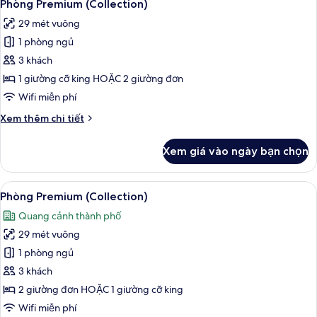
10
Junior
Phòng Premium (Collection)
tất
(Lounge
29 mét vuông
Access)
cả
1 phòng ngủ
ảnh
Phòng
3 khách
Premium
1 giường cỡ king HOẶC 2 giường đơn
(Collection)
Wifi miễn phí
Chi
Xem thêm chi tiết
tiết
khác
Xem giá vào ngày bạn chọn
của
Phòng
Premium
Xem
Bộ đồ giường kháng dị ứng, két bảo 
11
(Collection)
Phòng Premium (Collection)
tất
Quang cảnh thành phố
cả
29 mét vuông
ảnh
Phòng
1 phòng ngủ
Premium
3 khách
(Collection)
2 giường đơn HOẶC 1 giường cỡ king
Wifi miễn phí