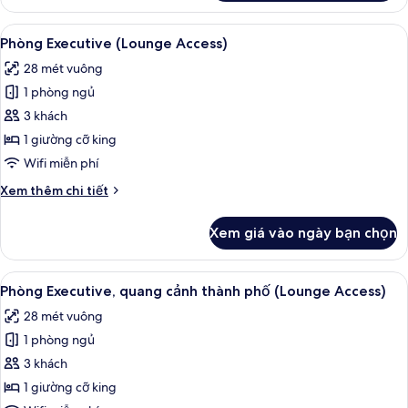
Phòng
Suite
Xem
Bộ đồ giường kháng dị ứng, két bảo 
15
dành
Phòng Executive (Lounge Access)
tất
cho
28 mét vuông
gia
cả
đình
1 phòng ngủ
ảnh
Phòng
3 khách
Executive
1 giường cỡ king
(Lounge
Wifi miễn phí
Access)
Chi
Xem thêm chi tiết
tiết
khác
Xem giá vào ngày bạn chọn
của
Phòng
Executive
Xem
Bộ đồ giường kháng dị ứng, két bảo 
14
(Lounge
Phòng Executive, quang cảnh thành phố (Lounge Access)
tất
Access)
28 mét vuông
cả
1 phòng ngủ
ảnh
Phòng
3 khách
Executive,
1 giường cỡ king
quang