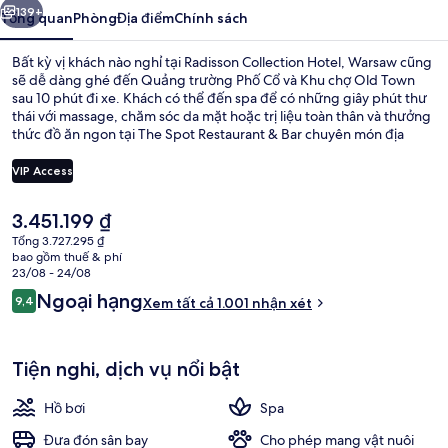
139+
Tổng quan
Phòng
Địa điểm
Chính sách
Bất kỳ vị khách nào nghỉ tại Radisson Collection Hotel, Warsaw cũng
sẽ dễ dàng ghé đến Quảng trường Phố Cổ và Khu chợ Old Town
sau 10 phút đi xe. Khách có thể đến spa để có những giây phút thư
thái với massage, chăm sóc da mặt hoặc trị liệu toàn thân và thưởng
thức đồ ăn ngon tại The Spot Restaurant & Bar chuyên món địa
phương và quốc tế. Hồ bơi trong nhà, quán bar/khu lounge và câu
lạc bộ sức khỏe là những tiện nghi nổi bật khác tại khách sạn sang
VIP Access
trọng này. Du khách khen ngợi về nhân viên nhiệt tình. Dịch vụ giao
thông công cộng chỉ cách một quãng đi bộ ngắn: cách Trạm xe điện
Giá
3.451.199 ₫
Hala Mirowska 04 5 phút và Trạm xe điện Hala Mirowska 03 5 phút.
Nhà hàng
hiện
Tổng 3.727.295 ₫
tại
bao gồm thuế & phí
là
23/08 - 24/08
3.451.199 ₫
Nhận
Ngoại hạng
9,4
Xem tất cả 1.001 nhận xét
9,4 trên 10,
xét
Tiện nghi, dịch vụ nổi bật
Hồ bơi
Spa
Đưa đón sân bay
Cho phép mang vật nuôi