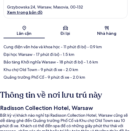
Grzybowska 24, Warsaw, Masovia, 00-132
Xem trong bản đồ
Bản đồ
Lân cận
Đi lại
Nhà hàng
Cung điện văn hóa và khoa học
- 11 phút đi bộ
- 0.9 km
Đại học Warsaw
- 17 phút đi bộ
- 1.5 km
Bảo tàng Khởi nghĩa Warsaw
- 18 phút đi bộ
- 1.6 km
Khu chợ Old Town
- 9 phút đi xe
- 2.0 km
Quảng trường Phố Cổ
- 9 phút đi xe
- 2.0 km
Thông tin về nơi lưu trú này
Radisson Collection Hotel, Warsaw
Bất kỳ vị khách nào nghỉ tại Radisson Collection Hotel, Warsaw cũng sẽ
dễ dàng ghé đến Quảng trường Phố Cổ và Khu chợ Old Town sau 10
phút đi xe. Khách có thể đến spa để có những giây phút thư thái với
massage, chăm sóc da mặt hoặc trị liệu toàn thân và thưởng thức đồ ăn