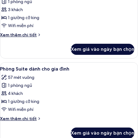
1 phòng ngủ
ảnh
Phòng
3 khách
Suite
1 giường cỡ king
Presidential
Wifi miễn phí
(Lounge
Chi
Xem thêm chi tiết
Access)
tiết
khác
Xem giá vào ngày bạn chọn
của
Phòng
Suite
Xem
Phòng Suite dành cho gia đình | Bộ đ
7
Presidential
Phòng Suite dành cho gia đình
tất
(Lounge
57 mét vuông
Access)
cả
1 phòng ngủ
ảnh
Phòng
4 khách
Suite
1 giường cỡ king
dành
Wifi miễn phí
cho
Chi
Xem thêm chi tiết
gia
tiết
đình
khác
Xem giá vào ngày bạn chọn
của