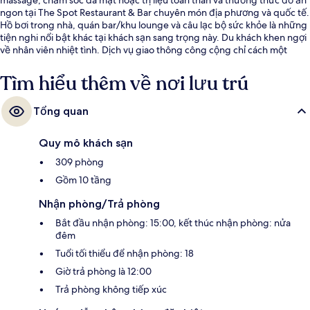
ngon tại The Spot Restaurant & Bar chuyên món địa phương và quốc tế.
Hồ bơi trong nhà, quán bar/khu lounge và câu lạc bộ sức khỏe là những
tiện nghi nổi bật khác tại khách sạn sang trọng này. Du khách khen ngợi
về nhân viên nhiệt tình. Dịch vụ giao thông công cộng chỉ cách một
quãng đi bộ ngắn: cách Trạm xe điện Hala Mirowska 04 5 phút và Trạm
xe điện Hala Mirowska 03 5 phút.
Tìm hiểu thêm về nơi lưu trú
Tổng quan
Quy mô khách sạn
309 phòng
Gồm 10 tầng
Nhận phòng/Trả phòng
Bắt đầu nhận phòng: 15:00, kết thúc nhận phòng: nửa
đêm
Tuổi tối thiểu để nhận phòng: 18
Giờ trả phòng là 12:00
Trả phòng không tiếp xúc