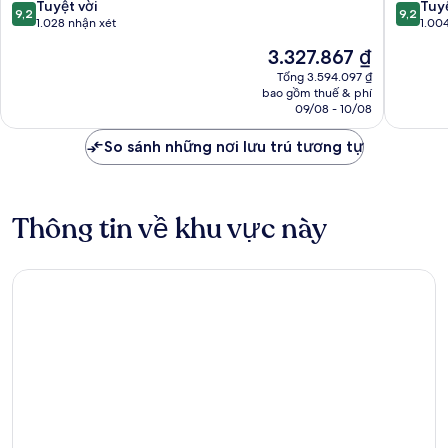
9.2
9.2
Tuyệt vời
Tuyệ
9,2
9,2
trên
trên
1.028 nhận xét
1.00
10,
10,
Giá
3.327.867 ₫
Tuyệt
Tuyệt
hiện
vời,
vời,
Tổng 3.594.097 ₫
tại
bao gồm thuế & phí
1.028
1.004
là
09/08 - 10/08
nhận
nhận
3.327.867 ₫
xét
xét
So sánh những nơi lưu trú tương tự
Thông tin về khu vực này