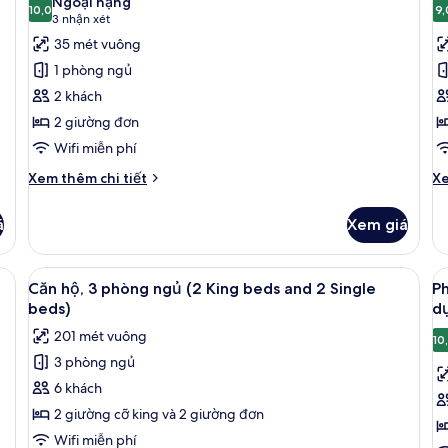
King
Ngoại hạng
cả
10,0
cỡ
c
9,
10,0 trên 10
bed
(3
3 nhận xét
ki
ảnh
ả
and
nhận
35 mét vuông
q
2
Phòng
P
xét)
sử
1 phòng ngủ
Single
Premium,
1
d
beds)
2 khách
Cl
2
g
L
2 giường đơn
giường
c
Wifi miễn phí
đơn
k
(
Chi
Ch
Xem thêm chi tiết
Xe
tiết
tiê
khác
kh
á
Xem giá
của
củ
Phòng
Ph
Premium,
1
 king, quyền sử dụng Club Lounge | Bộ đồ giường kháng dị ứng, minibar, ké
Xem
Căn hộ, 3 phòng ngủ (2 King beds and 
X
5
2
gi
Căn hộ, 3 phòng ngủ (2 King beds and 2 Single
Ph
tất
t
giường
cỡ
beds)
d
đơn
cả
ki
c
201 mét vuông
(P
10
ảnh
ả
3 phòng ngủ
Căn
P
6 khách
hộ,
S
3
E
2 giường cỡ king và 2 giường đơn
phòng
1
Wifi miễn phí