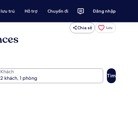
 lưu trú
Hỗ trợ
Chuyến đi
Đăng nhập
Chia sẻ
Lưu
nces
Khách
Tìm