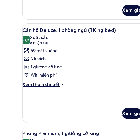
khác
của
Xem gi
Phòng
Deluxe,
1
Xem
Căn hộ Deluxe, 1 phòng ngủ (1
giường
4
Căn hộ Deluxe, 1 phòng ngủ (1 King bed)
tất
cỡ
Xuất sắc
king
cả
8,8
8,8 trên 10
(8
8 nhận xét
ảnh
nhận
59 mét vuông
Căn
xét)
3 khách
hộ
1 giường cỡ king
Deluxe,
Wifi miễn phí
1
phòng
Chi
Xem thêm chi tiết
tiết
ngủ
khác
(1
của
King
Căn
bed)
hộ
Xem gi
Deluxe,
1
phòng
Xem
Phòng Premium, 1 giường cỡ ki
7
Phòng Premium, 1 giường cỡ king
ngủ
tất