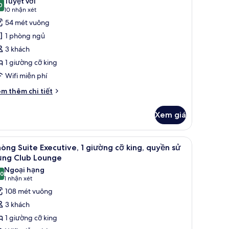
Tuyệt vời
ả
0
9,0 trên 10
(10
10 nhận xét
ng,
nh
nhận
54 mét vuông
uyền
hòng,
xét)
1 phòng ngủ
ụng
3 khách
ub
iường
ounge
1 giường cỡ king
ỡ
Wifi miễn phí
ing
Prestige)
i
m thêm chi tiết
́t
ác
Xem giá
a
òng,
t bảo mật tại phòng, bàn
2 Single beds) | Bộ đồ giường kháng dị ứng, minibar, két bảo mật tại phòn
em
Bộ đồ giường kháng dị ứng, minibar, két bảo
8
ường
òng Suite Executive, 1 giường cỡ king, quyền sử
ất
ụng Club Lounge
ng
ả
Ngoại hạng
restige)
,0
nh
10,0 trên 10
(1
1 nhận xét
hòng
nhận
108 mét vuông
uite
xét)
3 khách
xecutive,
1 giường cỡ king