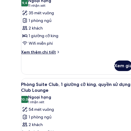
(1
Ngoại hạng
cả
9,4
9,4 trên 10
King
(11
11 nhận xét
ảnh
bed)
nhận
35 mét vuông
Phòng
xét)
1 phòng ngủ
Premium,
2 khách
1
1 giường cỡ king
giường
Wifi miễn phí
cỡ
king
Chi
Xem thêm chi tiết
tiết
khác
Xem gi
của
Phòng
Premium,
Xem
Phòng Suite Club, 1 giường cỡ
5
1
Phòng Suite Club, 1 giường cỡ king, quyền sử dụng
tất
giường
Club Lounge
cỡ
cả
Ngoại hạng
king
10,0
ảnh
10,0 trên 10
(1
1 nhận xét
Phòng
nhận
54 mét vuông
Suite
xét)
1 phòng ngủ
Club,
2 khách
1