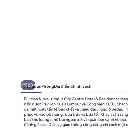
Lumpur
City
Centre
Hotel
&
Residences
123+
Tổng quan
Phòng
Địa điểm
Chính sách
Pullman Kuala Lumpur City Centre Hotel & Residences mang đ
đến được Pavilion Kuala Lumpur và Công viên KLCC. Khách
da mặt hoặc tẩy tế bào chết và chiêu đãi vị giác ở Sedap
phục vụ vào bữa sáng, bữa trưa và bữa tối. Khách sạn sa
bar/khu lounge, hồ bơi ngoài trời và quán bar cạnh hồ bơi
đánh giá cao. Dịch vụ giao thông công cộng chỉ cách một 