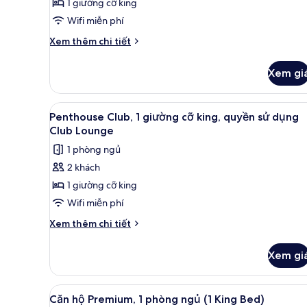
1 giường cỡ king
giường
Wifi miễn phí
cỡ
king,
Chi
Xem thêm chi tiết
tiết
quyền
khác
sử
Xem gi
của
dụng
Phòng
Club
Suite
Xem
Penthouse Club, 1 giường cỡ k
4
Club,
Penthouse Club, 1 giường cỡ king, quyền sử dụng
Lounge
tất
1
Club Lounge
giường
cả
1 phòng ngủ
cỡ
ảnh
king,
2 khách
Penthouse
quyền
1 giường cỡ king
Club,
sử
dụng
1
Wifi miễn phí
Club
giường
Chi
Xem thêm chi tiết
Lounge
cỡ
tiết
khác
king,
Xem gi
của
quyền
Penthouse
sử
Club,
Xem
Căn hộ Premium, 1 phòng ngủ (
5
dụng
1
Căn hộ Premium, 1 phòng ngủ (1 King Bed)