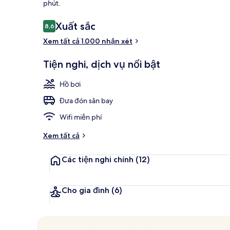
phút.
Nhận
Xuất sắc
8,6
8,6 trên 10,
Hiên
xét
Xem tất cả 1.000 nhận xét
Tiện nghi, dịch vụ nổi bật
Hồ bơi
Đưa đón sân bay
Wifi miễn phí
Xem tất cả
Các tiện nghi chính
(12)
Cho gia đình
(6)