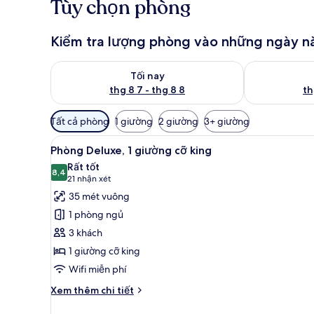
Tùy chọn phòng
Kiểm tra lượng phòng vào những ngày n
Kiểm tra lượng phòng tối nay từ thg 8 7 - thg 8 8
Kiểm tra lượn
Tối nay
thg 8 7 - thg 8 8
th
Bộ
Tất cả phòng
1 giường
2 giường
3+ giường
lọc
Xem
Phòng Deluxe, 1 giường cỡ kin
có
4
Phòng Deluxe, 1 giường cỡ king
tất
thể
Rất tốt
cả
8,4
dùng
8,4 trên 10
(21
21 nhận xét
để
ảnh
nhận
35 mét vuông
lọc
Phòng
xét)
1 phòng ngủ
tìm
Deluxe,
3 khách
phòng
1
1 giường cỡ king
giường
Wifi miễn phí
cỡ
king
Chi
Xem thêm chi tiết
tiết