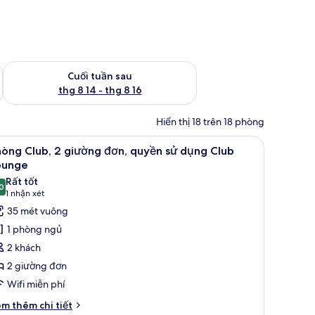
 thg 8 7 - thg 8 9
Kiểm tra lượng phòng cuối tuần tới từ thg 8 14 - thg 8 16
Cuối tuần sau
thg 8 14 - thg 8 16
Hiển thị 18 trên 18 phòng
iường kháng dị ứng, minibar, két bảo mật tại phòng, bàn
em
Phòng Club, 2 giường đơn, quyền sử dụng Clu
4
òng Club, 2 giường đơn, quyền sử dụng Club
ất
ounge
ả
Rất tốt
0
nh
8,0 trên 10
(1
1 nhận xét
hòng
nhận
35 mét vuông
lub,
xét)
1 phòng ngủ
2 khách
iường
2 giường đơn
ơn,
Wifi miễn phí
uyền
ử
i
m thêm chi tiết