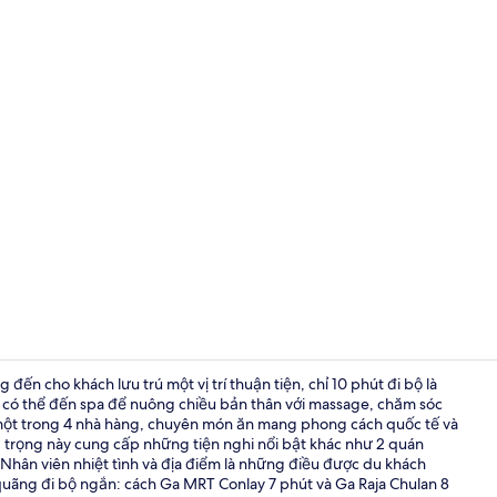
Hồ bơi ngoài
ến cho khách lưu trú một vị trí thuận tiện, chỉ 10 phút đi bộ là
 có thể đến spa để nuông chiều bản thân với massage, chăm sóc
, một trong 4 nhà hàng, chuyên món ăn mang phong cách quốc tế và
Ngoại thất
ng trọng này cung cấp những tiện nghi nổi bật khác như 2 quán
. Nhân viên nhiệt tình và địa điểm là những điều được du khách
quãng đi bộ ngắn: cách Ga MRT Conlay 7 phút và Ga Raja Chulan 8