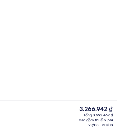
 trời, ghế dài tắm nắng
Phòng Suite Club, 1 giường cỡ king, 
Giá
3.266.942 ₫
hiện
Tổng 3.592.462 ₫
tại
bao gồm thuế & phí
4 nhà hàng; phục vụ bữa sáng, bữa tr
là
29/08 - 30/08
3.266.942 ₫