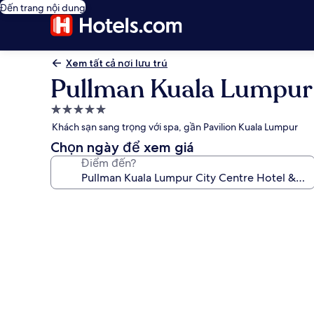
Đến trang nội dung
Xem tất cả nơi lưu trú
Pullman Kuala Lumpur 
Nơi
lưu
Khách sạn sang trọng với spa, gần Pavilion Kuala Lumpur
trú
Chọn ngày để xem giá
5.0
Điểm đến?
sao
Thư
viện
ảnh
về
Pullman
Kuala