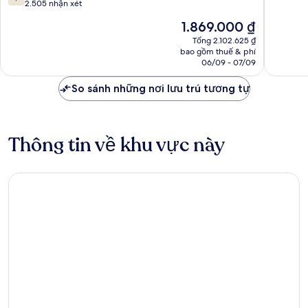
Airport
North
trên
2.505 nhận xét
10,
Airport
10,
Xuất
Giá
1.869.000 ₫
North
Tốt,
sắc,
hiện
2.505
Tổng 2.102.625 ₫
4.113
tại
bao gồm thuế & phí
nhận
nhận
là
06/09 - 07/09
xét
xét
1.869.000 ₫
So sánh những nơi lưu trú tương tự
Thông tin về khu vực này