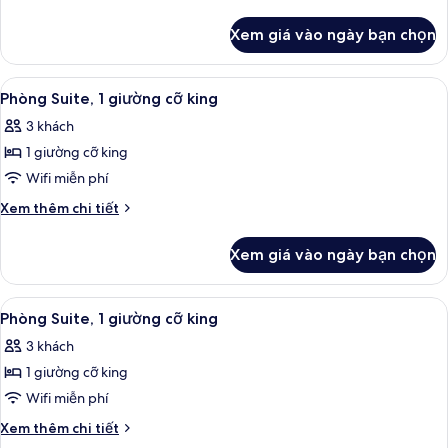
giường
tiết
khác
cỡ
Xem giá vào ngày bạn chọn
của
queen,
Phòng,
phù
2
Xem
Khu vực làm việc phù hợp cho laptop
8
hợp
giường
Phòng Suite, 1 giường cỡ king
tất
cỡ
cho
3 khách
queen,
cả
người
phù
1 giường cỡ king
ảnh
khuyết
hợp
Phòng
Wifi miễn phí
cho
tật
Suite,
người
Chi
Xem thêm chi tiết
khuyết
1
tiết
tật
khác
giường
Xem giá vào ngày bạn chọn
của
cỡ
Phòng
king
Suite,
Xem
Khu vực làm việc phù hợp cho laptop
8
1
Phòng Suite, 1 giường cỡ king
tất
giường
3 khách
cỡ
cả
king
1 giường cỡ king
ảnh
Phòng
Wifi miễn phí
Suite,
Chi
Xem thêm chi tiết
1
tiết