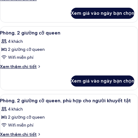
tật
cho
giường
tiết
người
khác
cỡ
Xem giá vào ngày bạn chọn
khuyết
của
queen
tật
Phòng,
1
Xem
Phòng, 2 giường cỡ queen | Khu vực 
8
giường
Phòng, 2 giường cỡ queen
tất
cỡ
4 khách
queen
cả
2 giường cỡ queen
ảnh
Phòng,
Wifi miễn phí
2
Chi
Xem thêm chi tiết
giường
tiết
khác
cỡ
Xem giá vào ngày bạn chọn
của
queen
Phòng,
2
Xem
Phòng, 2 giường cỡ queen, phù hợp c
5
giường
Phòng, 2 giường cỡ queen, phù hợp cho người khuyết tật
tất
cỡ
4 khách
queen
cả
2 giường cỡ queen
ảnh
Phòng,
Wifi miễn phí
2
Chi
Xem thêm chi tiết