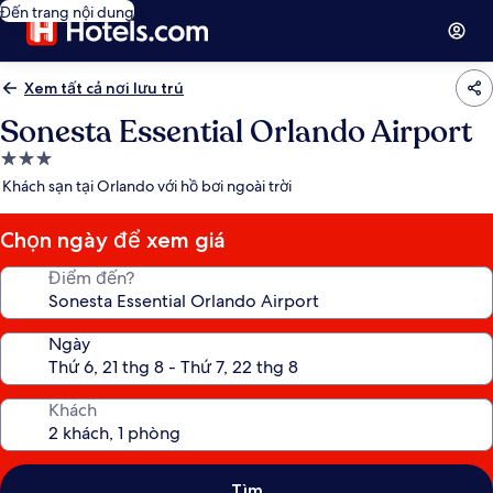
Đến trang nội dung
Xem tất cả nơi lưu trú
Sonesta Essential Orlando Airport
Nơi
lưu
Khách sạn tại Orlando với hồ bơi ngoài trời
trú
3.0
Chọn ngày để xem giá
sao
Điểm đến?
Ngày
Khách
Tìm