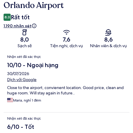
xét
Orlando Airport
Rất tốt
8,0
1.190 nhận xét
8,0
7,6
8,6
Sạch sẽ
Tiện nghi, dịch vụ
Nhân viên & dịch vụ
Nhận
Nhận xét đã xác thực
xét
10/10 - Ngoại hạng
30/07/2026
Dịch với Google
Close to the airport, convienent location. Good price, clean and
huge room. Will stay again in future..
Maria, nghỉ 1 đêm
Nhận xét đã xác thực
6/10 - Tốt