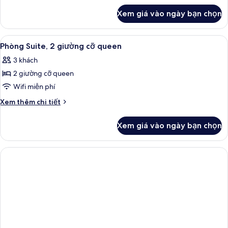
khác
giường
Xem giá vào ngày bạn chọn
của
cỡ
Phòng
king
Suite,
Xem
Phòng Suite, 2 giường cỡ queen | Khu
8
1
Phòng Suite, 2 giường cỡ queen
tất
giường
3 khách
cỡ
cả
king
2 giường cỡ queen
ảnh
Phòng
Wifi miễn phí
Suite,
Chi
Xem thêm chi tiết
2
tiết
khác
giường
Xem giá vào ngày bạn chọn
của
cỡ
Phòng
queen
Suite,
2
giường
cỡ
queen