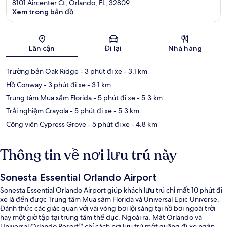
8101 Aircenter Ct, Orlando, FL, 32809
Xem trong bản đồ
Bản đồ
Lân cận
Đi lại
Nhà hàng
Trường bắn Oak Ridge
- 3 phút đi xe
- 3.1 km
Hồ Conway
- 3 phút đi xe
- 3.1 km
Trung tâm Mua sắm Florida
- 5 phút đi xe
- 5.3 km
Trải nghiệm Crayola
- 5 phút đi xe
- 5.3 km
Công viên Cypress Grove
- 5 phút đi xe
- 4.8 km
Thông tin về nơi lưu trú này
Sonesta Essential Orlando Airport
Sonesta Essential Orlando Airport giúp khách lưu trú chỉ mất 10 phút đi
xe là đến được Trung tâm Mua sắm Florida và Universal Epic Universe.
Đánh thức các giác quan với vài vòng bơi lội sáng tại hồ bơi ngoài trời
hay một giờ tập tại trung tâm thể dục. Ngoài ra, Mắt Orlando và
Universal Orlando Resort™ chỉ cách nơi lưu trú một quãng đi xe ngắn.