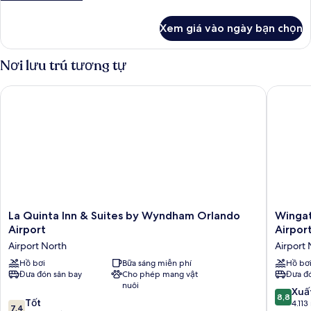
Beds
tiết
khác
Xem giá vào ngày bạn chọn
của
Room,
2
Nơi lưu trú tương tự
Queen
Beds
La Quinta Inn & Suites by Wyndham Orlando Airport
Wingate 
La
Wingat
La Quinta Inn & Suites by Wyndham Orlando
Wingat
Quinta
by
Airport
Airpor
Inn
Wyndh
Airport North
Airport 
&
-
Suites
Hồ bơi
Bữa sáng miễn phí
Orlando
Hồ bơ
Đưa đón sân bay
Cho phép mang vật
Đưa đó
by
Internat
nuôi
Wyndham
Airport
8.8
Xuấ
8,8
Orlando
Airport
7.4
Tốt
trên
4.113
7,4