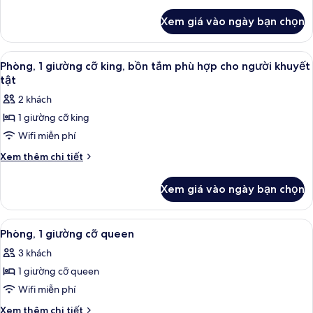
giường
tiết
khác
cỡ
Xem giá vào ngày bạn chọn
của
king,
Phòng,
buồng
1
Xem
Khu vực làm việc phù hợp cho laptop
5
tắm
giường
Phòng, 1 giường cỡ king, bồn tắm phù hợp cho người khuyết
tất
cỡ
phù
tật
king,
cả
hợp
2 khách
buồng
ảnh
cho
tắm
1 giường cỡ king
Phòng,
phù
xe
Wifi miễn phí
1
hợp
lăn
cho
giường
Chi
Xem thêm chi tiết
xe
tiết
cỡ
lăn
khác
king,
Xem giá vào ngày bạn chọn
của
bồn
Phòng,
tắm
1
Xem
Phòng, 1 giường cỡ queen | Khu vực l
6
giường
phù
Phòng, 1 giường cỡ queen
tất
cỡ
hợp
3 khách
king,
cả
cho
bồn
1 giường cỡ queen
ảnh
người
tắm
Phòng,
Wifi miễn phí
phù
khuyết
1
hợp
Chi
Xem thêm chi tiết