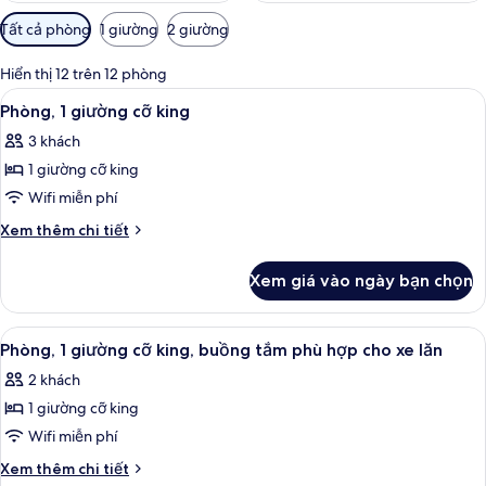
Bộ
Tất cả phòng
1 giường
2 giường
lọc
có
Hiển thị 12 trên 12 phòng
thể
Xem
Khu vực làm việc phù hợp cho laptop
6
Phòng, 1 giường cỡ king
dùng
tất
để
3 khách
cả
lọc
1 giường cỡ king
ảnh
tìm
Phòng,
Wifi miễn phí
phòng
1
Chi
Xem thêm chi tiết
giường
tiết
khác
cỡ
Xem giá vào ngày bạn chọn
của
king
Phòng,
1
Xem
Khu vực làm việc phù hợp cho laptop
5
giường
Phòng, 1 giường cỡ king, buồng tắm phù hợp cho xe lăn
tất
cỡ
2 khách
king
cả
1 giường cỡ king
ảnh
Phòng,
Wifi miễn phí
1
Chi
Xem thêm chi tiết