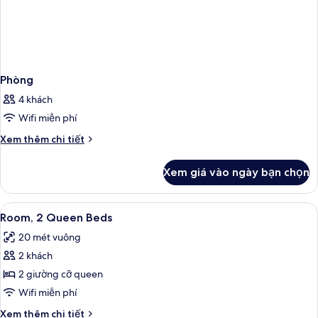
Phòng
4 khách
Wifi miễn phí
Chi
Xem thêm chi tiết
tiết
khác
Xem giá vào ngày bạn chọn
của
Phòng
Xem
Khu vực làm việc phù hợp cho laptop
1
Room, 2 Queen Beds
tất
20 mét vuông
cả
2 khách
ảnh
Room,
2 giường cỡ queen
2
Wifi miễn phí
Queen
Chi
Xem thêm chi tiết