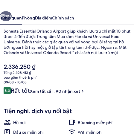
Orlando
Airport
ước
Tiếp
38+
Tổng quan
Phòng
Địa điểm
Chính sách
Sonesta Essential Orlando Airport giúp khách lưu trú chỉ mất 10 phút
đi xe là đến được Trung tâm Mua sắm Florida và Universal Epic
Universe. Đánh thức các giác quan với vài vòng bơi lội sáng tại hồ
bơi ngoài trời hay một giờ tập tại trung tâm thể dục. Ngoài ra, Mắt
Orlando và Universal Orlando Resort™ chỉ cách nơi lưu trú một
quãng đi xe ngắn. Nhân viên nhiệt tình và vị trí gần sân bay là những
điều gây ấn tượng tốt đẹp trong lòng du khách.
Giá
2.336.250 ₫
hiện
Tổng 2.628.413 ₫
tại
bao gồm thuế & phí
Phòng Suite, 2 giường cỡ queen | Khu
là
09/08 - 10/08
2.336.250 ₫
Nhận
Rất tốt
8,0
Xem tất cả 1.190 nhận xét
8,0 trên 10,
xét
Tiện nghi, dịch vụ nổi bật
Hồ bơi
Bữa sáng miễn phí
Đậu xe miễn phí
Wifi miễn phí