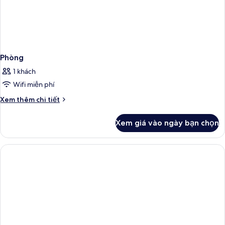
Phòng
1 khách
Wifi miễn phí
Chi
Xem thêm chi tiết
tiết
khác
Xem giá vào ngày bạn chọn
của
Phòng