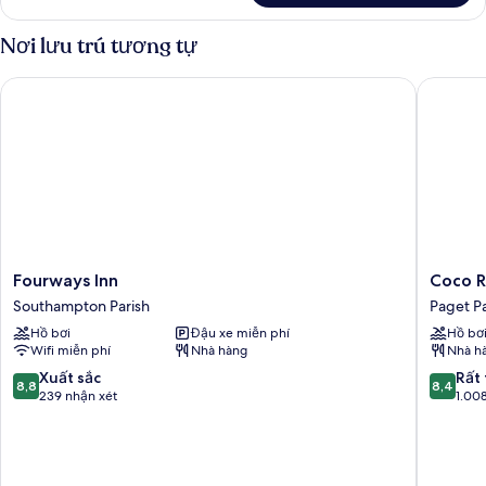
Phòng
cảng
Suite
Nơi lưu trú tương tự
Executive,
1
Fourways Inn
Coco Re
phòng
ngủ,
quang
cảnh
cảng
Fourways
Coco
Fourways Inn
Coco 
Inn
Reef
Southampton Parish
Paget Pa
Southampton
Bermud
Hồ bơi
Đậu xe miễn phí
Hồ bơ
Parish
Paget
Wifi miễn phí
Nhà hàng
Nhà h
Parish
8.8
8.4
Xuất sắc
Rất 
8,8
8,4
trên
trên
239 nhận xét
1.00
10,
10,
Xuất
Rất
sắc,
tốt,
239
1.008