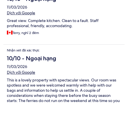
11/03/2026
Dịch với Google
Great view. Complete kitchen. Clean to a fault. Staff
professional, friendly, accomodating.
Terry, nghỉ 2 đêm
Nhận xét đã xác thực
10/10 - Ngoại hạng
11/03/2026
Dịch với Google
This is a lovely property with spectacular views. Our room was
spotless and we were welcomed warmly with help with our
bags and information to help us settle in. A couple of
considerations when staying there before the busy season
starts: The ferries do not run on the weekend at this time so you
will need to take taxis. Some businesses are running on a
reduced hours schedule. I would definitely stay here again!