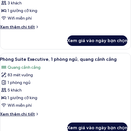
Phòng
3 khách
Executive,
1 giường cỡ king
1
Wifi miễn phí
giường
Chi
Xem thêm chi tiết
cỡ
tiết
king,
khác
Xem giá vào ngày bạn chọn
của
quang
Phòng
cảnh
Executive,
Xem
Phòng Suite Executive, 1 phòng ngủ,
cảng
5
1
Phòng Suite Executive, 1 phòng ngủ, quang cảnh cảng
tất
giường
Quang cảnh cảng
cỡ
cả
king,
83 mét vuông
ảnh
quang
Phòng
1 phòng ngủ
cảnh
Suite
cảng
5 khách
Executive,
1 giường cỡ king
1
Wifi miễn phí
phòng
Chi
Xem thêm chi tiết
ngủ,
tiết
quang
khác
Xem giá vào ngày bạn chọn
cảnh
của