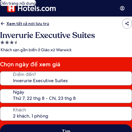
Đến trang nội dung
Xem tất cả nơi lưu trú
Inverurie Executive Suites
Nơi
lưu
Khách sạn gần biển ở Giáo xứ Warwick
trú
3.5
Chọn ngày để xem giá
sao
Điểm đến?
Ngày
Khách
Tìm