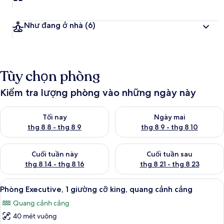
n
h
Như đang ở nhà
(6)
g
i
á
c
Tùy chọn phòng
a
o
Kiểm tra lượng phòng vào những ngày này
n
Kiểm tra lượng phòng tối nay từ thg 8 8 - thg 8 9
Kiểm tra lượng phòng ngày mai
h
Tối nay
Ngày mai
ấ
thg 8 8 - thg 8 9
thg 8 9 - thg 8 10
t
Kiểm tra lượng phòng cuối tuần này từ thg 8 14 - thg 8 16
Kiểm tra lượng phòng cuối tuần
Cuối tuần này
Cuối tuần sau
thg 8 14 - thg 8 16
thg 8 21 - thg 8 23
Xem
Két bảo mật tại phòng, bàn, khu vực 
3
Phòng Executive, 1 giường cỡ king, quang cảnh cảng
tất
Quang cảnh cảng
cả
40 mét vuông
ảnh