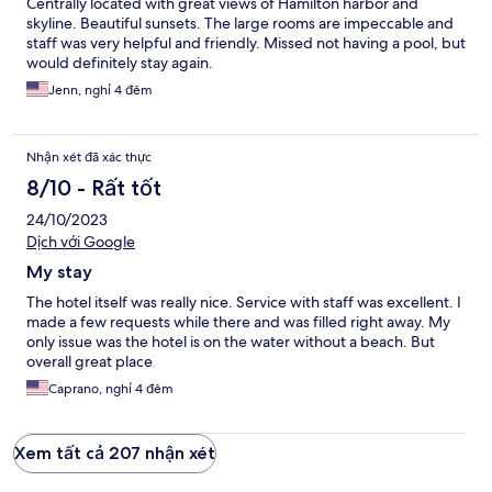
Centrally located with great views of Hamilton harbor and
skyline. Beautiful sunsets. The large rooms are impeccable and
staff was very helpful and friendly. Missed not having a pool, but
would definitely stay again.
Jenn, nghỉ 4 đêm
Nhận xét đã xác thực
8/10 - Rất tốt
24/10/2023
Dịch với Google
My stay
The hotel itself was really nice. Service with staff was excellent. I
made a few requests while there and was filled right away. My
only issue was the hotel is on the water without a beach. But
overall great place
Caprano, nghỉ 4 đêm
Xem tất cả 207 nhận xét