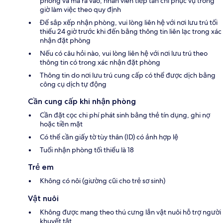
phòng và mã ra vào; nhân viên tiếp tân chỉ phục vụ trong
giờ làm việc theo quy định
Để sắp xếp nhận phòng, vui lòng liên hệ với nơi lưu trú tối
thiểu 24 giờ trước khi đến bằng thông tin liên lạc trong xác
nhận đặt phòng
Nếu có câu hỏi nào, vui lòng liên hệ với nơi lưu trú theo
thông tin có trong xác nhận đặt phòng
Thông tin do nơi lưu trú cung cấp có thể được dịch bằng
công cụ dịch tự động
Cần cung cấp khi nhận phòng
Cần đặt cọc chi phí phát sinh bằng thẻ tín dụng, ghi nợ
hoặc tiền mặt
Có thể cần giấy tờ tùy thân (ID) có ảnh hợp lệ
Tuổi nhận phòng tối thiểu là 18
Trẻ em
Không có nôi (giường cũi cho trẻ sơ sinh)
Vật nuôi
Không được mang theo thú cưng lẫn vật nuôi hỗ trợ người
khuyết tật