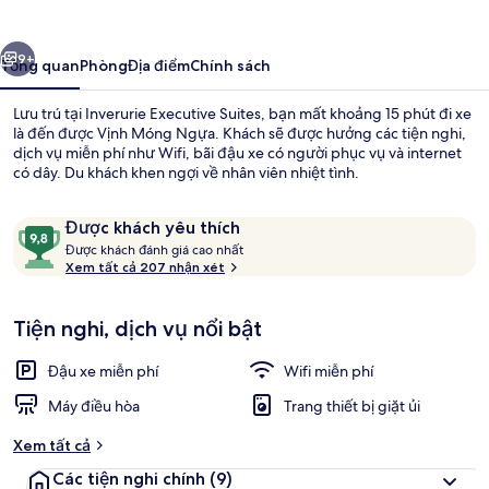
Suites
ước
Tiếp
9+
Tổng quan
Phòng
Địa điểm
Chính sách
Lưu trú tại Inverurie Executive Suites, bạn mất khoảng 15 phút đi xe
là đến được Vịnh Móng Ngựa. Khách sẽ được hưởng các tiện nghi,
dịch vụ miễn phí như Wifi, bãi đậu xe có người phục vụ và internet
có dây. Du khách khen ngợi về nhân viên nhiệt tình.
Nhận
9,8
Được khách yêu thích
xét
Đ
trên
Được khách đánh giá cao nhất
ư
Xem tất cả 207 nhận xét
10,
ợ
Được
Két bảo mật tại phòng, bàn, khu vực 
c
khách
Tiện nghi, dịch vụ nổi bật
yêu
k
thích
h
Đậu xe miễn phí
Wifi miễn phí
á
c
Máy điều hòa
Trang thiết bị giặt ủi
h
Xem tất cả
đ
Các tiện nghi chính
(9)
á