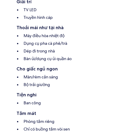
Giải trí
TV LED
Truyền hình cáp
Thoải mái như tại nhà
Máy điều hòa nhiệt độ
Dụng cụ pha cà phê/trà
Dép đi trong nhà
Bàn ủi/dụng cụ ủi quần áo
Cho giấc ngủ ngon
Màn/rèm cản sáng
Bộ trải giường
Tiện nghi
Ban công
Tắm mát
Phòng tắm riêng
Chỉ có buồng tắm vòi sen