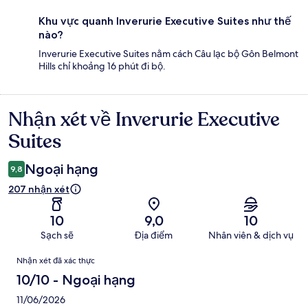
Khu vực quanh Inverurie Executive Suites như thế
nào?
Inverurie Executive Suites nằm cách Câu lạc bộ Gôn Belmont
Hills chỉ khoảng 16 phút đi bộ.
Nhận xét về Inverurie Executive
Nhận
xét
Suites
Ngoại hạng
9,8
207 nhận xét
10
9,0
10
Sạch sẽ
Địa điểm
Nhân viên & dịch vụ
Nhận
Nhận xét đã xác thực
xét
10/10 - Ngoại hạng
11/06/2026