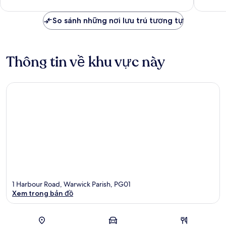
nhận
nhận
xét
xét
So sánh những nơi lưu trú tương tự
Thông tin về khu vực này
1 Harbour Road, Warwick Parish, PG01
Xem trong bản đồ
Bản đồ