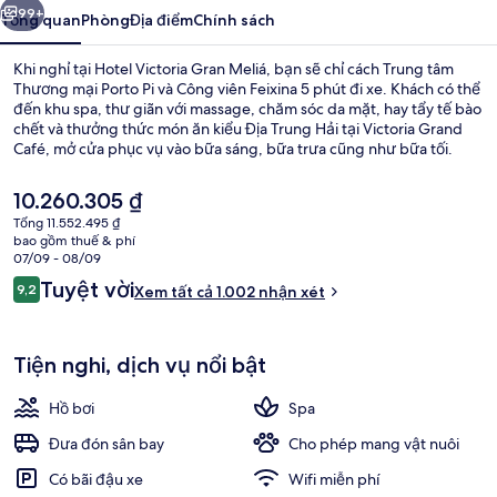
99+
Tổng quan
Phòng
Địa điểm
Chính sách
Khi nghỉ tại Hotel Victoria Gran Meliá, bạn sẽ chỉ cách Trung tâm
Thương mại Porto Pi và Công viên Feixina 5 phút đi xe. Khách có thể
đến khu spa, thư giãn với massage, chăm sóc da mặt, hay tẩy tế bào
chết và thưởng thức món ăn kiểu Địa Trung Hải tại Victoria Grand
Café, mở cửa phục vụ vào bữa sáng, bữa trưa cũng như bữa tối.
Khách sạn sang trọng này cung cấp những tiện nghi nổi bật khác
như 3 quán bar/khu lounge, hồ bơi trong nhà và quán bar cạnh hồ
Giá
10.260.305 ₫
bơi. Du khách khen ngợi về nhân viên nhiệt tình.
hiện
Tổng 11.552.495 ₫
tại
bao gồm thuế & phí
Hiên
là
07/09 - 08/09
10.260.305 ₫
Nhận
Tuyệt vời
9,2
Xem tất cả 1.002 nhận xét
9,2 trên 10,
xét
Tiện nghi, dịch vụ nổi bật
Hồ bơi
Spa
Đưa đón sân bay
Cho phép mang vật nuôi
Có bãi đậu xe
Wifi miễn phí