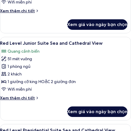
Wifi miễn phí
Sea
Chi
Xem thêm chi tiết
and
tiết
Cathedral
khác
Xem giá vào ngày bạn chọn
View
của
Red
Level
Xem
Red Level Junior Suite Sea and Cathedr
5
Master
Red Level Junior Suite Sea and Cathedral View
tất
Suite
Quang cảnh biển
Sea
cả
and
51 mét vuông
ảnh
Cathedral
Red
1 phòng ngủ
View
Level
2 khách
Junior
1 giường cỡ king HOẶC 2 giường đơn
Suite
Wifi miễn phí
Sea
Chi
Xem thêm chi tiết
and
tiết
Cathedral
khác
Xem giá vào ngày bạn chọn
View
của
Red
Level
Xem
Red Level Presidential Suite Sea and C
5
Junior
Red Level Presidential Suite Sea and Cathedral View