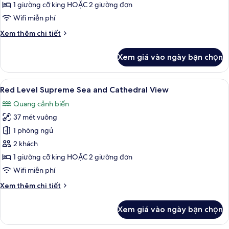
Sea
1 giường cỡ king HOẶC 2 giường đơn
and
Wifi miễn phí
Cathedral
Chi
Xem thêm chi tiết
View
tiết
khác
Xem giá vào ngày bạn chọn
của
Supreme
Room
Xem
Bộ đồ giường cao cấp, minibar, két 
3
Sea
Red Level Supreme Sea and Cathedral View
tất
and
Quang cảnh biển
Cathedral
cả
View
37 mét vuông
ảnh
Red
1 phòng ngủ
Level
2 khách
Supreme
1 giường cỡ king HOẶC 2 giường đơn
Sea
Wifi miễn phí
and
Chi
Xem thêm chi tiết
Cathedral
tiết
View
khác
Xem giá vào ngày bạn chọn
của
Red