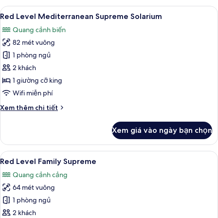
Level
Xem
Bộ đồ giường cao cấp, minibar, két 
6
Mediterranean
Red Level Mediterranean Supreme Solarium
tất
Supreme
Quang cảnh biển
Solarium
cả
(2+1)
82 mét vuông
ảnh
Red
1 phòng ngủ
Level
2 khách
Mediterranean
1 giường cỡ king
Supreme
Wifi miễn phí
Solarium
Chi
Xem thêm chi tiết
tiết
khác
Xem giá vào ngày bạn chọn
của
Red
Level
Xem
Bộ đồ giường cao cấp, minibar, két 
5
Mediterranean
Red Level Family Supreme
tất
Supreme
Quang cảnh cảng
Solarium
cả
64 mét vuông
ảnh
Red
1 phòng ngủ
Level
2 khách