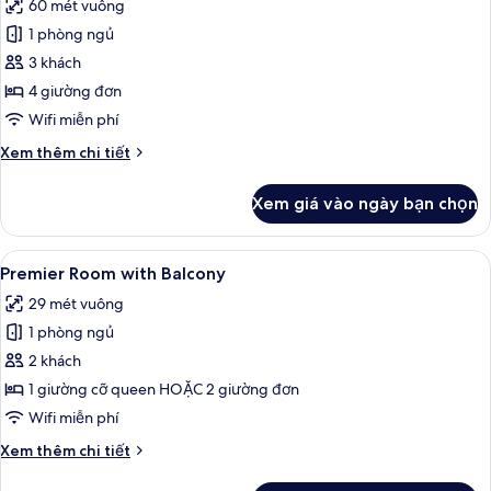
60 mét vuông
cả
1 phòng ngủ
ảnh
Deluxe
3 khách
Connecting
4 giường đơn
rooms
Wifi miễn phí
(2+1)
Chi
Xem thêm chi tiết
tiết
khác
Xem giá vào ngày bạn chọn
của
Deluxe
Connecting
Xem
Bộ đồ giường cao cấp, minibar, két 
5
rooms
Premier Room with Balcony
tất
(2+1)
29 mét vuông
cả
1 phòng ngủ
ảnh
Premier
2 khách
Room
1 giường cỡ queen HOẶC 2 giường đơn
with
Wifi miễn phí
Balcony
Chi
Xem thêm chi tiết
tiết
khác