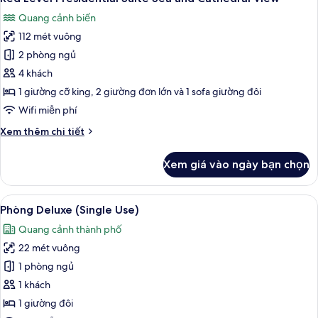
tất
Suite
Quang cảnh biển
Sea
cả
and
112 mét vuông
ảnh
Cathedral
Red
2 phòng ngủ
View
Level
4 khách
Presidential
1 giường cỡ king, 2 giường đơn lớn và 1 sofa giường đôi
Suite
Wifi miễn phí
Sea
Chi
Xem thêm chi tiết
and
tiết
Cathedral
khác
Xem giá vào ngày bạn chọn
View
của
Red
Level
Xem
Phòng Deluxe (Single Use) | Bộ đồ giư
3
Presidential
Phòng Deluxe (Single Use)
tất
Suite
Quang cảnh thành phố
Sea
cả
and
22 mét vuông
ảnh
Cathedral
Phòng
1 phòng ngủ
View
Deluxe
1 khách
(Single
1 giường đôi
Use)