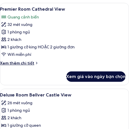
Level
Xem
Premier Room Cathedral View | Quan
5
Family
Premier Room Cathedral View
tất
Supreme
Quang cảnh biển
(2+2)
cả
32 mét vuông
ảnh
Premier
1 phòng ngủ
Room
2 khách
Cathedral
1 giường cỡ king HOẶC 2 giường đơn
View
Wifi miễn phí
Chi
Xem thêm chi tiết
tiết
khác
Xem giá vào ngày bạn chọn
của
Premier
Room
Xem
Bộ đồ giường cao cấp, minibar, két 
5
Cathedral
Deluxe Room Bellver Castle View
tất
View
26 mét vuông
cả
1 phòng ngủ
ảnh
Deluxe
2 khách
Room
1 giường cỡ queen