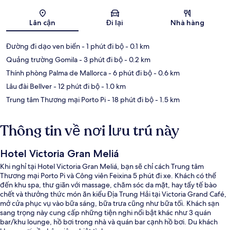
Bản đồ
Lân cận
Đi lại
Nhà hàng
Đường đi dạo ven biển
- 1 phút đi bộ
- 0.1 km
Quảng trường Gomila
- 3 phút đi bộ
- 0.2 km
Thính phòng Palma de Mallorca
- 6 phút đi bộ
- 0.6 km
Lâu đài Bellver
- 12 phút đi bộ
- 1.0 km
Trung tâm Thương mại Porto Pi
- 18 phút đi bộ
- 1.5 km
Thông tin về nơi lưu trú này
Hotel Victoria Gran Meliá
Khi nghỉ tại Hotel Victoria Gran Meliá, bạn sẽ chỉ cách Trung tâm
Thương mại Porto Pi và Công viên Feixina 5 phút đi xe. Khách có thể
đến khu spa, thư giãn với massage, chăm sóc da mặt, hay tẩy tế bào
chết và thưởng thức món ăn kiểu Địa Trung Hải tại Victoria Grand Café,
mở cửa phục vụ vào bữa sáng, bữa trưa cũng như bữa tối. Khách sạn
sang trọng này cung cấp những tiện nghi nổi bật khác như 3 quán
bar/khu lounge, hồ bơi trong nhà và quán bar cạnh hồ bơi. Du khách