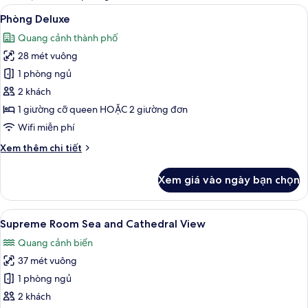
thể
Xem
Phòng Deluxe | Bộ đồ giường cao cấp
6
Phòng Deluxe
dùng
tất
để
Quang cảnh thành phố
cả
lọc
28 mét vuông
ảnh
tìm
Phòng
1 phòng ngủ
phòng
Deluxe
2 khách
1 giường cỡ queen HOẶC 2 giường đơn
Wifi miễn phí
Chi
Xem thêm chi tiết
tiết
khác
Xem giá vào ngày bạn chọn
của
Phòng
Deluxe
Xem
Supreme Room Sea and Cathedral View |
5
Supreme Room Sea and Cathedral View
tất
Quang cảnh biển
cả
37 mét vuông
ảnh
Supreme
1 phòng ngủ
Room
2 khách