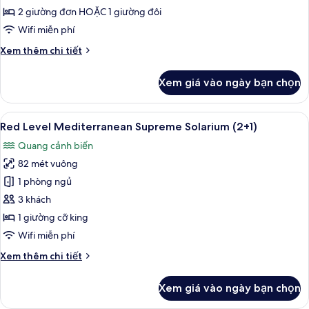
2 giường đơn HOẶC 1 giường đôi
Wifi miễn phí
Chi
Xem thêm chi tiết
tiết
khác
Xem giá vào ngày bạn chọn
của
Premier
Room
Xem
Bộ đồ giường cao cấp, minibar, két 
6
With
Red Level Mediterranean Supreme Solarium (2+1)
tất
Balcony
Quang cảnh biển
cả
82 mét vuông
ảnh
Red
1 phòng ngủ
Level
3 khách
Mediterranean
1 giường cỡ king
Supreme
Wifi miễn phí
Solarium
Chi
Xem thêm chi tiết
(2+1)
tiết
khác
Xem giá vào ngày bạn chọn
của
Red