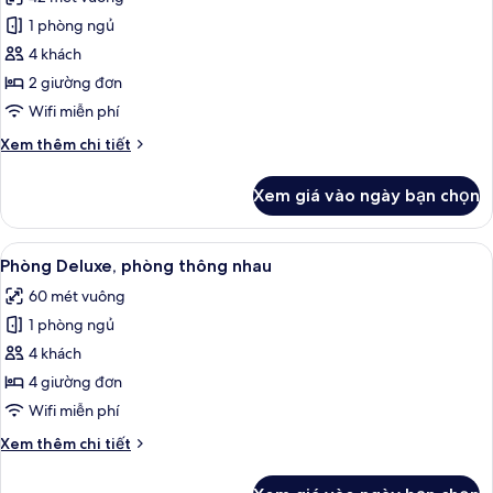
cả
1 phòng ngủ
ảnh
Premier
4 khách
Family
2 giường đơn
Room
Wifi miễn phí
(2+2)
Chi
Xem thêm chi tiết
tiết
khác
Xem giá vào ngày bạn chọn
của
Premier
Family
Xem
Bộ đồ giường cao cấp, minibar, két 
5
Room
Phòng Deluxe, phòng thông nhau
tất
(2+2)
60 mét vuông
cả
1 phòng ngủ
ảnh
Phòng
4 khách
Deluxe,
4 giường đơn
phòng
Wifi miễn phí
thông
Chi
Xem thêm chi tiết
nhau
tiết
khác