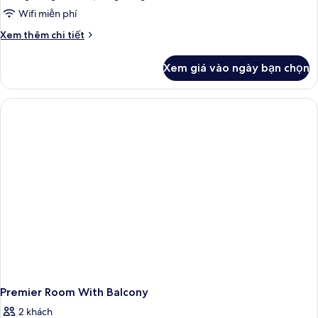
Wifi miễn phí
Chi
Xem thêm chi tiết
tiết
khác
Xem giá vào ngày bạn chọn
của
Deluxe
Room
Premier Room With Balcony
2 khách