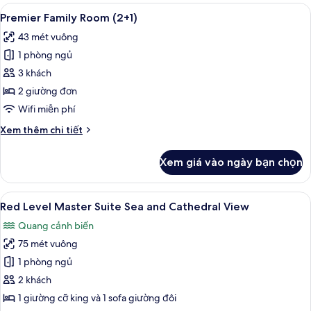
Level
Xem
Bộ đồ giường cao cấp, minibar, két 
3
Supreme
Premier Family Room (2+1)
tất
Sea
43 mét vuông
and
cả
Cathedral
1 phòng ngủ
ảnh
View
Premier
3 khách
Family
2 giường đơn
Room
Wifi miễn phí
(2+1)
Chi
Xem thêm chi tiết
tiết
khác
Xem giá vào ngày bạn chọn
của
Premier
Family
Xem
3
Room
Red Level Master Suite Sea and Cathedral View
tất
(2+1)
Quang cảnh biển
cả
75 mét vuông
ảnh
Red
1 phòng ngủ
Level
2 khách
Master
1 giường cỡ king và 1 sofa giường đôi
Suite