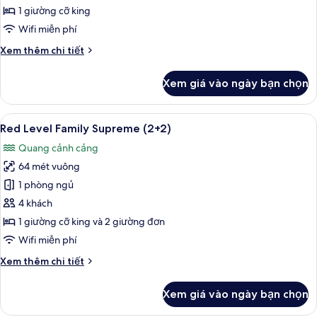
Family
1 giường cỡ king
Supreme
Wifi miễn phí
Chi
Xem thêm chi tiết
tiết
khác
Xem giá vào ngày bạn chọn
của
Red
Level
Xem
Bộ đồ giường cao cấp, minibar, két 
4
Family
Red Level Family Supreme (2+2)
tất
Supreme
Quang cảnh cảng
cả
64 mét vuông
ảnh
Red
1 phòng ngủ
Level
4 khách
Family
1 giường cỡ king và 2 giường đơn
Supreme
Wifi miễn phí
(2+2)
Chi
Xem thêm chi tiết
tiết
khác
Xem giá vào ngày bạn chọn
của
Red