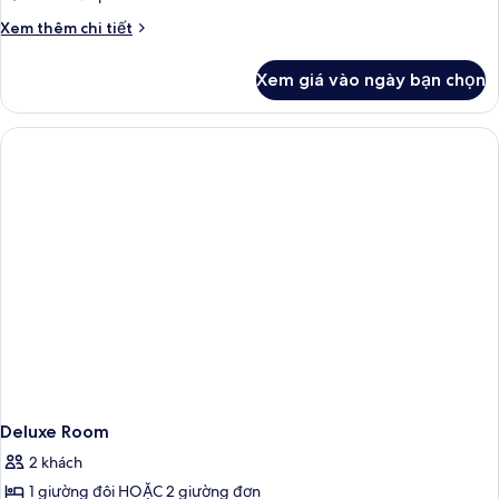
Single
Chi
Xem thêm chi tiết
Room
tiết
khác
Xem giá vào ngày bạn chọn
của
Deluxe
Single
Room
Deluxe Room
2 khách
1 giường đôi HOẶC 2 giường đơn