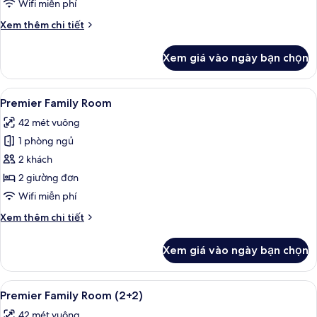
Wifi miễn phí
Chi
Xem thêm chi tiết
tiết
khác
Xem giá vào ngày bạn chọn
của
Phòng
Deluxe
Xem
Bộ đồ giường cao cấp, minibar, két 
3
(Single
Premier Family Room
tất
Use)
42 mét vuông
cả
1 phòng ngủ
ảnh
Premier
2 khách
Family
2 giường đơn
Room
Wifi miễn phí
Chi
Xem thêm chi tiết
tiết
khác
Xem giá vào ngày bạn chọn
của
Premier
Family
Xem
Bộ đồ giường cao cấp, minibar, két 
3
Room
Premier Family Room (2+2)
tất
42 mét vuông