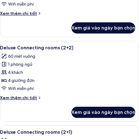
Bellver
Wifi miễn phí
Castle
Chi
Xem thêm chi tiết
View
tiết
khác
Xem giá vào ngày bạn chọn
của
Deluxe
Room
Xem
Bộ đồ giường cao cấp, minibar, két 
5
Bellver
Deluxe Connecting rooms (2+2)
tất
Castle
60 mét vuông
View
cả
1 phòng ngủ
ảnh
Deluxe
4 khách
Connecting
4 giường đơn
rooms
Wifi miễn phí
(2+2)
Chi
Xem thêm chi tiết
tiết
khác
Xem giá vào ngày bạn chọn
của
Deluxe
Connecting
Xem
Bộ đồ giường cao cấp, minibar, két 
5
rooms
Deluxe Connecting rooms (2+1)
tất
(2+2)