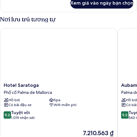
Xem giá vào ngày bạn chọn
của
Premier
Room
Nơi lưu trú tương tự
with
Balcony
Hotel Saratoga
Aubamar
Hotel
Aubama
Hotel Saratoga
Aubama
Saratoga
Palma
Phố cổ Palma de Mallorca
Palma d
Phố
Resort
Hồ bơi
Spa
Hồ bơ
cổ
Palma
Có bãi đậu xe
Wifi miễn phí
Có bãi
Palma
de
de
Mallorca
9.2
9.2
Tuyệt vời
Tuyệ
9,2
9,2
Mallorca
trên
trên
1.019 nhận xét
543 
10,
10,
Tuyệt
Tuyệt
Giá
7.210.563 ₫
vời,
vời,