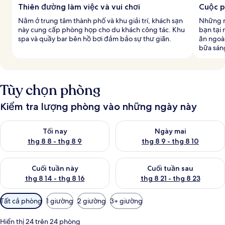
Thiên đường làm việc và vui chơi
Cuộc p
Nằm ở trung tâm thành phố và khu giải trí, khách sạn
Những m
này cung cấp phòng họp cho du khách công tác. Khu
bạn tại
spa và quầy bar bên hồ bơi đảm bảo sự thư giãn.
ăn ngoài
bữa sán
Tùy chọn phòng
Kiểm tra lượng phòng vào những ngày này
Kiểm tra lượng phòng tối nay từ thg 8 8 - thg 8 9
Kiểm tra lượng phòng ngày mai
Tối nay
Ngày mai
thg 8 8 - thg 8 9
thg 8 9 - thg 8 10
Kiểm tra lượng phòng cuối tuần này từ thg 8 14 - thg 8 16
Kiểm tra lượng phòng cuối tuần
Cuối tuần này
Cuối tuần sau
thg 8 14 - thg 8 16
thg 8 21 - thg 8 23
Bộ
Tất cả phòng
1 giường
2 giường
3+ giường
lọc
có
Hiển thị 24 trên 24 phòng