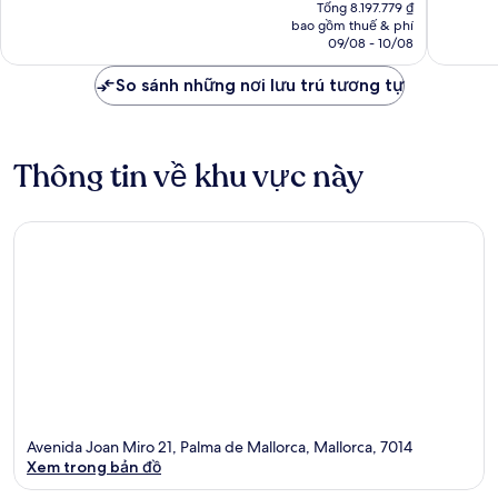
hiện
Tổng 8.197.779 ₫
1.019
543
tại
bao gồm thuế & phí
nhận
nhận
là
09/08 - 10/08
xét
xét
7.210.563 ₫
So sánh những nơi lưu trú tương tự
Thông tin về khu vực này
Avenida Joan Miro 21, Palma de Mallorca, Mallorca, 7014
Xem trong bản đồ