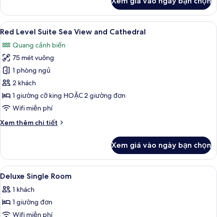
Xem giá vào ngày bạn chọn
của
Phòng
Deluxe,
Xem
Bộ đồ giường cao cấp, minibar, két 
8
phòng
Red Level Suite Sea View and Cathedral
tất
thông
Quang cảnh biển
nhau
cả
75 mét vuông
ảnh
Red
1 phòng ngủ
Level
2 khách
Suite
1 giường cỡ king HOẶC 2 giường đơn
Sea
Wifi miễn phí
View
Chi
Xem thêm chi tiết
and
tiết
Cathedral
khác
Xem giá vào ngày bạn chọn
của
Red
Level
Xem
Bộ đồ giường cao cấp, minibar, két 
4
Suite
Deluxe Single Room
tất
Sea
1 khách
View
cả
and
1 giường đơn
ảnh
Cathedral
Deluxe
Wifi miễn phí