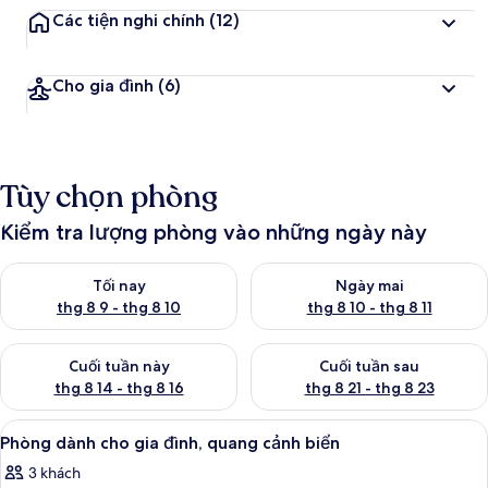
Các tiện nghi chính
(12)
Cho gia đình
(6)
Tùy chọn phòng
Kiểm tra lượng phòng vào những ngày này
Kiểm tra lượng phòng tối nay từ thg 8 9 - thg 8 10
Kiểm tra lượng phòng ngày mai 
Tối nay
Ngày mai
thg 8 9 - thg 8 10
thg 8 10 - thg 8 11
Kiểm tra lượng phòng cuối tuần này từ thg 8 14 - thg 8 16
Kiểm tra lượng phòng cuối tuần
Cuối tuần này
Cuối tuần sau
thg 8 14 - thg 8 16
thg 8 21 - thg 8 23
Xem
Phòng dành cho gia đình, quang cảnh 
5
Phòng dành cho gia đình, quang cảnh biển
tất
3 khách
cả