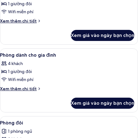
1 giường đôi
ảnh
Phòng
Wifi miễn phí
dành
Chi
Xem thêm chi tiết
cho
tiết
khác
gia
Xem giá vào ngày bạn chọn
của
đình,
Phòng
quang
dành
Xem
Phòng dành cho gia đình | Bộ đồ giườn
3
cảnh
cho
Phòng dành cho gia đình
tất
gia
biển
4 khách
đình,
cả
quang
1 giường đôi
ảnh
cảnh
Phòng
Wifi miễn phí
biển
dành
Chi
Xem thêm chi tiết
cho
tiết
khác
gia
Xem giá vào ngày bạn chọn
của
đình
Phòng
dành
Xem
Phòng đôi | Bộ đồ giường kháng dị ứng
3
cho
Phòng đôi
tất
gia
1 phòng ngủ
đình
cả