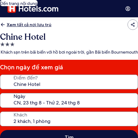
Đến trang nội dung
Xem tất cả nơi lưu trú
Chine Hotel
Nơi
lưu
Khách sạn trên bãi biển với hồ bơi ngoài trời, gần Bãi biển Bournemouth
trú
3.0
Chọn ngày để xem giá
sao
Điểm đến?
Ngày
Khách
Tìm