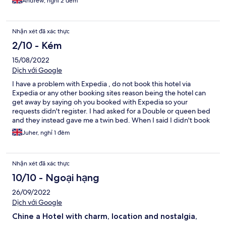
Andrew, nghỉ 2 đêm
Nhận xét đã xác thực
2/10 - Kém
15/08/2022
Dịch với Google
I have a problem with Expedia , do not book this hotel via
Expedia or any other booking sites reason being the hotel can
get away by saying oh you booked with Expedia so your
requests didn't register. I had asked for a Double or queen bed
and they instead gave me a twin bed. When I said I didn't book
that and can they change it .They said they have no available
Juher, nghỉ 1 đêm
rooms and I should really take this up with Expedia and may be
they will give me a discount. I can't be bothered to be honest..
not sure why these sites even show these hotels when the
Nhận xét đã xác thực
requests are not received and hotels get away by saying if you
book directly with us your requests might have registered..
10/10 - Ngoại hạng
Disappointed!
26/09/2022
Dịch với Google
Chine a Hotel with charm, location and nostalgia,