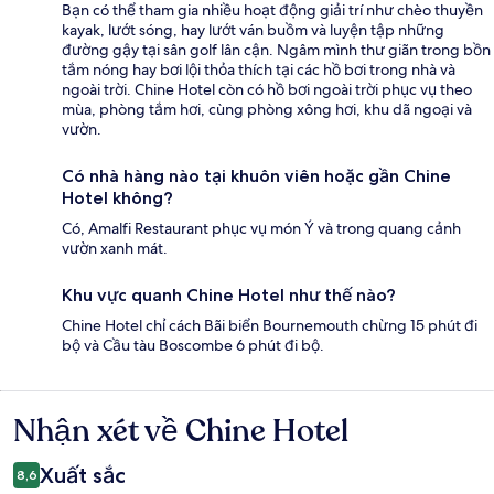
Bạn có thể tham gia nhiều hoạt động giải trí như chèo thuyền
kayak, lướt sóng, hay lướt ván buồm và luyện tập những
đường gậy tại sân golf lân cận. Ngâm mình thư giãn trong bồn
tắm nóng hay bơi lội thỏa thích tại các hồ bơi trong nhà và
ngoài trời. Chine Hotel còn có hồ bơi ngoài trời phục vụ theo
mùa, phòng tắm hơi, cùng phòng xông hơi, khu dã ngoại và
vườn.
Có nhà hàng nào tại khuôn viên hoặc gần Chine
Hotel không?
Có, Amalfi Restaurant phục vụ món Ý và trong quang cảnh
vườn xanh mát.
Khu vực quanh Chine Hotel như thế nào?
Chine Hotel chỉ cách Bãi biển Bournemouth chừng 15 phút đi
bộ và Cầu tàu Boscombe 6 phút đi bộ.
Nhận xét về Chine Hotel
Nhận
xét
Xuất sắc
8,6