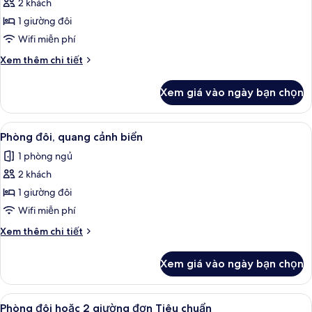
2 khách
ảnh
Phòng
1 giường đôi
đôi
Wifi miễn phí
Chi
Xem thêm chi tiết
tiết
khác
Xem giá vào ngày bạn chọn
của
Phòng
đôi
Xem
Phòng đôi, quang cảnh biển | Bộ đồ g
5
Phòng đôi, quang cảnh biển
tất
1 phòng ngủ
cả
2 khách
ảnh
Phòng
1 giường đôi
đôi,
Wifi miễn phí
quang
Chi
Xem thêm chi tiết
cảnh
tiết
biển
khác
Xem giá vào ngày bạn chọn
của
Phòng
đôi,
Xem
Phòng đôi hoặc 2 giường đơn Tiêu chu
10
quang
Phòng đôi hoặc 2 giường đơn Tiêu chuẩn