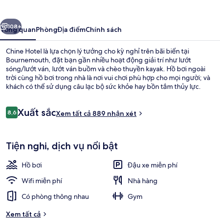
ước
Tiếp
108+
Tổng quan
Phòng
Địa điểm
Chính sách
Chine Hotel là lựa chọn lý tưởng cho kỳ nghỉ trên bãi biển tại
Bournemouth, đặt bạn gần nhiều hoạt động giải trí như lướt
sóng/lướt ván, lướt ván buồm và chèo thuyền kayak. Hồ bơi ngoài
trời cùng hồ bơi trong nhà là nơi vui chơi phù hợp cho mọi người; và
khách có thể sử dụng câu lạc bộ sức khỏe hay bồn tắm thủy lực.
Amalfi Restaurant nhìn ra vườn chuyên về món Ý và phục vụ bữa tối.
Quán bar/khu lounge, phòng tắm hơi và phòng xông hơi là những
Nhận
Xuất sắc
tiện nghi đáng chú ý khác tại khách sạn phong cách kiến trúc thời
8,6
Xem tất cả 889 nhận xét
8,6 trên 10,
xét
Victoria này.
Ngoại thất
Tiện nghi, dịch vụ nổi bật
Hồ bơi
Đậu xe miễn phí
Wifi miễn phí
Nhà hàng
Có phòng thông nhau
Gym
Xem tất cả