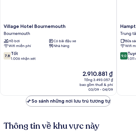
biển
Village
Hampto
Village Hotel Bournemouth
Hampto
Hotel
by
Bournemouth
Trung t
Bournemouth
Hilton
Hồ bơi
Có bãi đậu xe
Bữa sá
Bournemouth
Bourne
Wifi miễn phí
Nhà hàng
Wifi m
Trung
tâm
7.8
9.0
Tốt
Tuyệ
7,8
9,0
Thành
trên
trên
1.006 nhận xét
1.011
phố
10,
10,
Bourne
Tốt,
Tuyệt
Giá
2.910.881 ₫
1.006
vời,
hiện
Tổng 3.493.057 ₫
nhận
1.011
tại
bao gồm thuế & phí
xét
nhận
là
03/09 - 04/09
xét
2.910.881 ₫
So sánh những nơi lưu trú tương tự
Thông tin về khu vực này