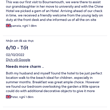
This was our first visit to Bournemouth, we were there to assist
our granddaughter in her move to university and with the Chine
Hotel we picked a gem of an Hotel. Arriving ahead of our check
in time, we received a friendly welcome from the young lady on
duty at the front desk and she informed us of all the on-site
parking facilities available, so a great start. With time to spare
pamela, nghỉ 1 đêm
before getting our room key we were informed that we could
use the beach gate to Boscombe Pier. Unfortunately the
signage from the hotel to the gate is not great, so we did have
Nhận xét đã xác thực
to return to the front desk to ask directions again but this time
the young lady asked one of her colleagues to show us the way.
6/10 - Tốt
The hotel is unique, with its past history paying a nostalgic
02/10/2022
picture gallery tribute, throughout the hotel, to its many past
thespian guests, some I pleased to say were even 'before my
Dịch với Google
time' but still great to admire. Our room, which was on the first
Needs more charm ..
floor, was very clean and comfortable, which enabled us to get a
good peaceful nights sleep. Due to the fact that our
Both my husband and myself found the hotel to be just perfect
granddaughter's room was on the 3rd floor, we had the chance
location walk to the beach ideal for children..especially in
to use the the hotel's unique folding gate lift. Whilst we
summer months. Breakfast was great ample choice. However
unfortunately did not get the opportunity to have an evening
we found our bedroom overlooking the garden a little sparce
meal in the restaurant, we did have an exceptional breakfast
could do with additional decorative objects to give it more
and found the variety of food even better than some
appeal..
Peter, nghỉ 1 đêm
International 5* hotels that we have stayed in. Friendly staff,
clean room, quiet location, lovely breakfast. Chine we will be
back.