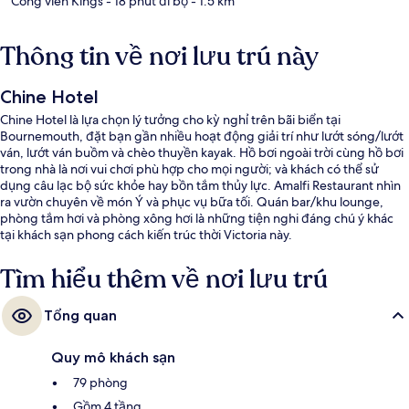
Công viên Kings
- 18 phút đi bộ
- 1.5 km
Thông tin về nơi lưu trú này
Chine Hotel
Chine Hotel là lựa chọn lý tưởng cho kỳ nghỉ trên bãi biển tại
Bournemouth, đặt bạn gần nhiều hoạt động giải trí như lướt sóng/lướt
ván, lướt ván buồm và chèo thuyền kayak. Hồ bơi ngoài trời cùng hồ bơi
trong nhà là nơi vui chơi phù hợp cho mọi người; và khách có thể sử
dụng câu lạc bộ sức khỏe hay bồn tắm thủy lực. Amalfi Restaurant nhìn
ra vườn chuyên về món Ý và phục vụ bữa tối. Quán bar/khu lounge,
phòng tắm hơi và phòng xông hơi là những tiện nghi đáng chú ý khác
tại khách sạn phong cách kiến trúc thời Victoria này.
Tìm hiểu thêm về nơi lưu trú
Tổng quan
Quy mô khách sạn
79 phòng
Gồm 4 tầng