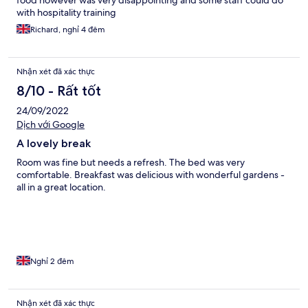
food however was very disappointing and some staff could do
with hospitality training
Richard, nghỉ 4 đêm
Nhận xét đã xác thực
8/10 - Rất tốt
24/09/2022
Dịch với Google
A lovely break
Room was fine but needs a refresh. The bed was very
comfortable. Breakfast was delicious with wonderful gardens -
all in a great location.
Nghỉ 2 đêm
Nhận xét đã xác thực