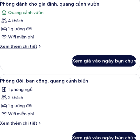
Xem
2
Phòng dành cho gia đình, quang cảnh vườn
tất
Quang cảnh vườn
cả
4 khách
ảnh
Phòng
1 giường đôi
dành
Wifi miễn phí
cho
Chi
Xem thêm chi tiết
gia
tiết
đình,
khác
Xem giá vào ngày bạn chọn
của
quang
Phòng
cảnh
dành
Xem
Phòng đôi, ban công, quang cảnh biển
vườn
4
cho
Phòng đôi, ban công, quang cảnh biển
tất
gia
1 phòng ngủ
đình,
cả
quang
2 khách
ảnh
cảnh
Phòng
1 giường đôi
vườn
đôi,
Wifi miễn phí
ban
Chi
Xem thêm chi tiết
công,
tiết
quang
khác
Xem giá vào ngày bạn chọn
của