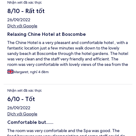
Nhận xét đã xác thực
8/10 - Rất tốt
26/09/2022
Dịch với Google
Relaxing Chine Hotel at Boscombe
The Chine Hotel is a very pleasant and comfortable hotel , with a
fantastic location just a few minutes walk down to the lovely
sandy beach at Boscombe through the hotel gardens. The hotel
was very clean and the staff very friendly and efficient. The
room was very comfortable with lovely views of the sea from the
balcony. The food was very good although we found that the
Margaret, nghỉ 4 đêm
evening menu was very limited. Our one observation would be
that the food was only just warm and would have benefited
from being hotter. We did not use the swimming pool or gym
Nhận xét đã xác thực
during our stay as we did not have time , but they looked very
inviting. The car parking was adequate but in high season we
6/10 - Tốt
would imagine that it would be difficult to secure a space.
26/09/2022
Would thoroughly recommend this hotel for families and
couples.
Dịch với Google
Comfortable but......
The room was very comfortable and the Spa was good. The