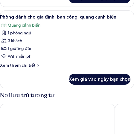
cảnh
Phòng
biển
đôi,
Xem
Phòng dành cho gia đình, ban công, q
4
ban
Phòng dành cho gia đình, ban công, quang cảnh biển
tất
công,
Quang cảnh biển
quang
cả
cảnh
1 phòng ngủ
ảnh
biển
Phòng
3 khách
dành
1 giường đôi
cho
Wifi miễn phí
gia
Chi
Xem thêm chi tiết
đình,
tiết
ban
khác
Xem giá vào ngày bạn chọn
của
công,
Phòng
quang
dành
Nơi lưu trú tương tự
cảnh
cho
biển
gia
Village Hotel Bournemouth
Hampton
đình,
ban
công,
quang
cảnh