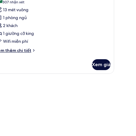
ả
8,6 trên 10
(307
307 nhận xét
ng
nh
nhận
13 mét vuông
ne
xét)
1 phòng ngủ
ing
2 khách
ed,
1 giường cỡ king
tandard
Wifi miễn phí
i
m thêm chi tiết
́t
ác
Xem giá
a
ne
ng
 tại phòng, bàn ủi/dụng cụ ủi quần áo
d,
andard