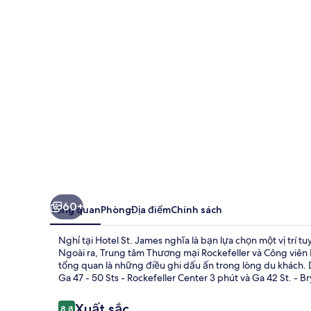
James
60+
Tổng quan
Phòng
Địa điểm
Chính sách
Nghỉ tại Hotel St. James nghĩa là bạn lựa chọn một vị trí t
Ngoài ra, Trung tâm Thương mại Rockefeller và Công viên Bry
tổng quan là những điều ghi dấu ấn trong lòng du khách. 
Ga 47 - 50 Sts - Rockefeller Center 3 phút và Ga 42 St. - Br
Nhận
Xuất sắc
8,8