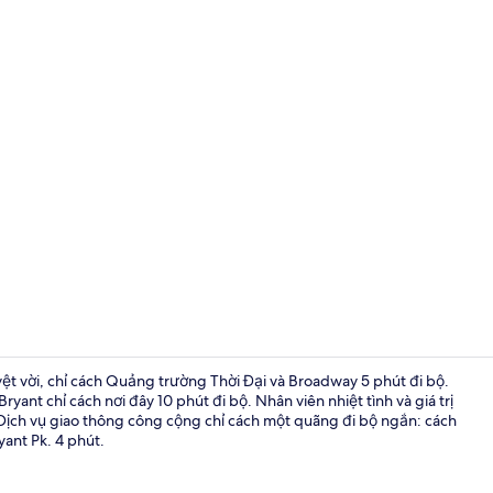
Video của n
uyệt vời, chỉ cách Quảng trường Thời Đại và Broadway 5 phút đi bộ.
ant chỉ cách nơi đây 10 phút đi bộ. Nhân viên nhiệt tình và giá trị
Dịch vụ giao thông công cộng chỉ cách một quãng đi bộ ngắn: cách
Két bảo mật 
yant Pk. 4 phút.