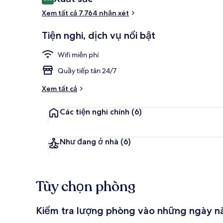
8,8 trên 10,
xét
Xem tất cả 7.764 nhận xét
Mặt tiền nơi 
Tiện nghi, dịch vụ nổi bật
Wifi miễn phí
Quầy tiếp tân 24/7
Xem tất cả
Các tiện nghi chính
(6)
Như đang ở nhà
(6)
Tùy chọn phòng
Kiểm tra lượng phòng vào những ngày n