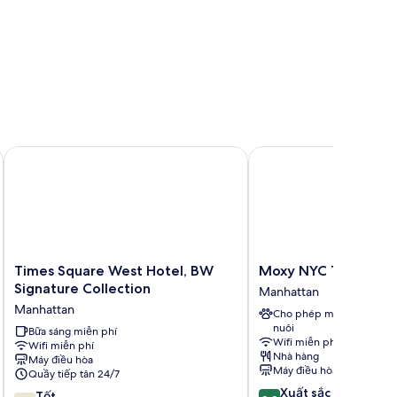
s Square
Times Square West Hotel, BW Signature Collection
Moxy NYC Times Squa
Times
Moxy
Times Square West Hotel, BW
Moxy NYC Times Sq
Square
NYC
Signature Collection
Manhattan
West
Times
Manhattan
Cho phép mang vật
Hotel,
Square
nuôi
BW
Bữa sáng miễn phí
Manhattan
Wifi miễn phí
Wifi miễn phí
Signature
Nhà hàng
Máy điều hòa
Collection
Máy điều hòa
Quầy tiếp tân 24/7
Manhattan
8.8
Xuất sắc
7.8
Tốt