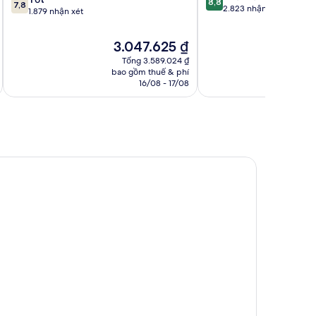
8,8
7,8
trên
2.823 nhận xét
trên
1.879 nhận xét
10,
10,
Xuất
Tốt,
Giá
G
3.047.625 ₫
3
sắc,
1.879
hiện
h
2.823
Tổng 3.589.024 ₫
nhận
tại
tạ
nhận
bao gồm thuế & phí
ba
xét
là
là
16/08 - 17/08
xét
3.047.625 ₫
3