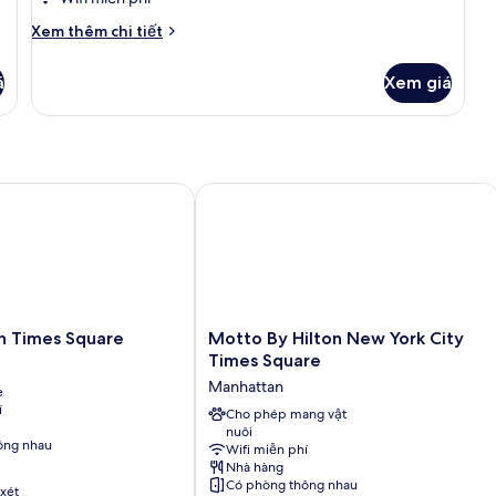
Chi
Xem thêm chi tiết
tiết
khác
á
Xem giá
của
One
Full
Bed,
Standard
 Times Square
Motto By Hilton New York City Time
Motto
n Times Square
Motto By Hilton New York City
By
Times Square
Hilton
Manhattan
e
New
í
York
Cho phép mang vật
nuôi
City
ông nhau
Wifi miễn phí
Times
Nhà hàng
Square
Có phòng thông nhau
xét
Manhattan