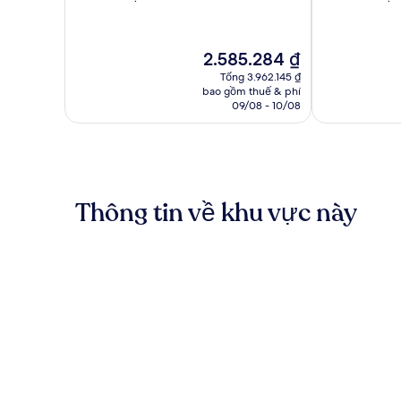
10,
10,
Rất
Xuất
tốt,
sắc,
Giá
2.585.284 ₫
1.011
5.986
hiện
nhận
nhận
Tổng 3.962.145 ₫
tại
bao gồm thuế & phí
xét
xét
là
09/08 - 10/08
2.585.284 ₫
Thông tin về khu vực này