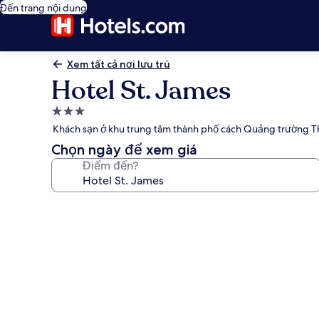
Đến trang nội dung
Xem tất cả nơi lưu trú
Hotel St. James
Nơi
lưu
Khách sạn ở khu trung tâm thành phố cách Quảng trường Thờ
trú
Chọn ngày để xem giá
3.0
Điểm đến?
sao
Thư
viện
ảnh
về
Hotel
St.