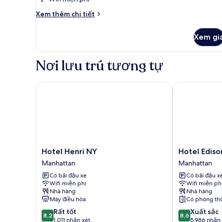
Chi
Xem thêm chi tiết
tiết
khác
Xem gi
của
Two
Full
Nơi lưu trú tương tự
Beds,
Standard
Hotel Henri NY
Hotel Edison
Hotel
Hotel
Hotel Henri NY
Hotel Ediso
Henri
Edison
Manhattan
Manhattan
NY
Times
Có bãi đậu xe
Có bãi đậu x
Manhattan
Square
Wifi miễn phí
Wifi miễn ph
Manhattan
Nhà hàng
Nhà hàng
Máy điều hòa
Có phòng th
8.2
8.6
Rất tốt
Xuất sắc
8,2
8,6
trên
trên
1.011 nhận xét
5.986 nhận 