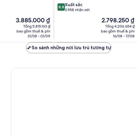
8.8
Xuất sắc
8,8
trên
3.958 nhận xét
10,
Giá
Giá
3.885.000 ₫
2.798.250 ₫
Xuất
hiện
hiện
sắc,
Tổng 5.815.163 ₫
Tổng 4.206.654 ₫
tại
tại
bao gồm thuế & phí
bao gồm thuế & phí
3.958
là
là
31/08 - 01/09
16/08 - 17/08
nhận
3.885.000 ₫
2.798.250 ₫
xét
So sánh những nơi lưu trú tương tự