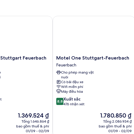
1
giường
cỡ
queen
tuttgart Feuerbach
Motel One Stuttgart-Feuerbach
Motel
 Stuttgart Feuerbach
Motel One Stuttgart-Feuerbach
One
Feuerbach
Stuttgart-
e
Cho phép mang vật
Feuerbach
í
nuôi
Feuerbach
Có bãi đậu xe
Wifi miễn phí
Máy điều hòa
8.8
Xuất sắc
t
8,8
trên
476 nhận xét
10,
Giá
Giá
1.369.524 ₫
1.780.850 ₫
Xuất
hiện
hiện
sắc,
Tổng 1.646.864 ₫
Tổng 2.086.934 ₫
tại
tại
476
bao gồm thuế & phí
bao gồm thuế & phí
là
là
nhận
01/09 - 02/09
01/09 - 02/09