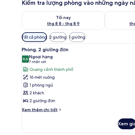
Kiểm tra lượng phòng vào những ngày n
Kiểm tra lượng phòng tối nay từ thg 8 8 - thg 8 9
Kiểm tra lượn
Tối nay
thg 8 8 - thg 8 9
thg
Bộ
Tất cả phòng
2 giường
1 giường
lọc
Xem
Phòng, 2 giường đơn | Bộ đồ 
có
10
Phòng, 2 giường đơn
tất
thể
Ngoại hạng
cả
9,6
dùng
9,6 trên 10
(7
7 nhận xét
để
ảnh
nhận
Quang cảnh thành phố
lọc
Phòng,
xét)
16 mét vuông
tìm
2
1 phòng ngủ
phòng
giường
2 khách
đơn
2 giường đơn
Chi
Xem thêm chi tiết
tiết
khác
Xem gi
của
Phòng,