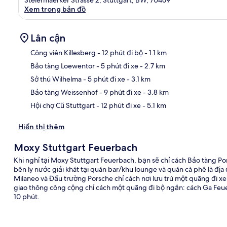
Xem trong bản đồ
Lân cận
Công viên Killesberg
- 12 phút đi bộ
- 1.1 km
Bảo tàng Loewentor
- 5 phút đi xe
- 2.7 km
Bản
Sở thú Wilhelma
- 5 phút đi xe
- 3.1 km
Bảo tàng Weissenhof
- 9 phút đi xe
- 3.8 km
Hội chợ Cũ Stuttgart
- 12 phút đi xe
- 5.1 km
Hiển thị thêm
Moxy Stuttgart Feuerbach
Khi nghỉ tại Moxy Stuttgart Feuerbach, bạn sẽ chỉ cách Bảo tàng Por
bên ly nước giải khát tại quán bar/khu lounge và quán cà phê là đ
Milaneo và Đấu trường Porsche chỉ cách nơi lưu trú một quãng đi xe
giao thông công cộng chỉ cách một quãng đi bộ ngắn: cách Ga Feu
10 phút.