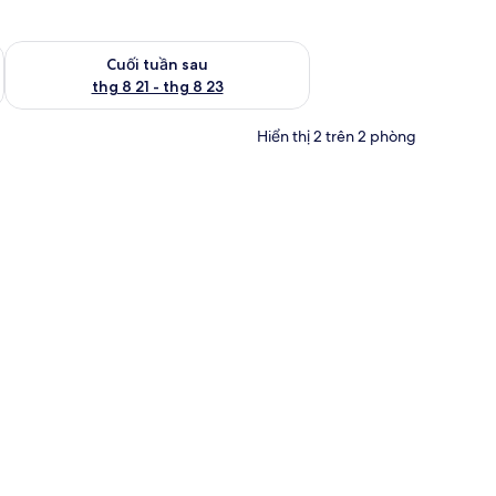
 thg 8 14 - thg 8 16
Kiểm tra lượng phòng cuối tuần tới từ thg 8 21 - thg 8 23
Cuối tuần sau
thg 8 21 - thg 8 23
Hiển thị 2 trên 2 phòng
ờng cao cấp, chăn bông, bàn, màn/rèm cản sáng