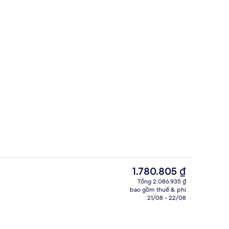
ffet hàng ngày với phụ phí nhỏ
Ngoại thất
Giá
1.780.805 ₫
hiện
Tổng 2.086.935 ₫
tại
bao gồm thuế & phí
 từ phòng
Bar (trong khuôn viên)
là
21/08 - 22/08
1.780.805 ₫