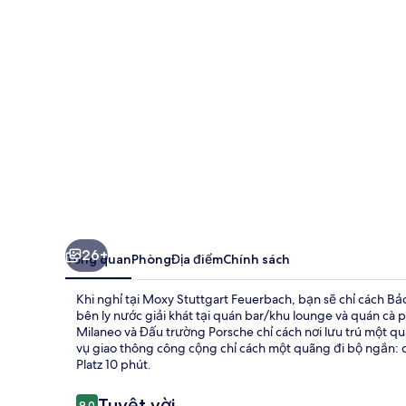
Feuerbach
26+
Tổng quan
Phòng
Địa điểm
Chính sách
Khi nghỉ tại Moxy Stuttgart Feuerbach, bạn sẽ chỉ cách Bảo
bên ly nước giải khát tại quán bar/khu lounge và quán cà
Milaneo và Đấu trường Porsche chỉ cách nơi lưu trú một qu
vụ giao thông công cộng chỉ cách một quãng đi bộ ngắn:
Platz 10 phút.
Nhận
Tuyệt vời
9,0