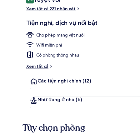
9,0 trên 10,
xét
Xem tất cả 231 nhận xét
Khu sảnh
Tiện nghi, dịch vụ nổi bật
Cho phép mang vật nuôi
Wifi miễn phí
Có phòng thông nhau
Xem tất cả
Các tiện nghi chính
(12)
Như đang ở nhà
(6)
Tùy chọn phòng