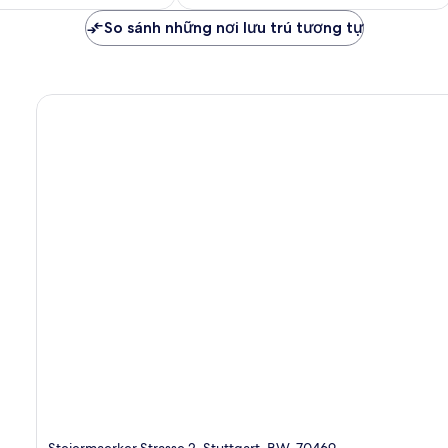
1.369.524 ₫
1.780.850 ₫
xét
So sánh những nơi lưu trú tương tự
Steiermaerker Strasse 2, Stuttgart, BW, 70469