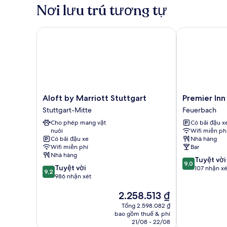
2
Nơi lưu trú tương tự
giường
đơn
Aloft by Marriott Stuttgart
Premier Inn S
Aloft
Premier
Aloft by Marriott Stuttgart
Premier Inn
by
Inn
Stuttgart-Mitte
Feuerbach
Marriott
Stuttgart
Cho phép mang vật
Có bãi đậu x
Stuttgart
Feuerbach
nuôi
Wifi miễn ph
Stuttgart-
Feuerbach
Có bãi đậu xe
Nhà hàng
Mitte
Wifi miễn phí
Bar
Nhà hàng
9.0
Tuyệt vời
9,0
9.2
Tuyệt vời
trên
107 nhận xé
9,2
trên
986 nhận xét
10,
10,
Tuyệt
Giá
2.258.513 ₫
Tuyệt
vời,
hiện
vời,
107
Tổng 2.598.082 ₫
tại
986
nhận
bao gồm thuế & phí
là
nhận
21/08 - 22/08
xét