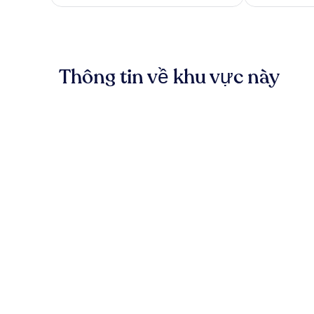
2.258.513 ₫
xét
Thông tin về khu vực này