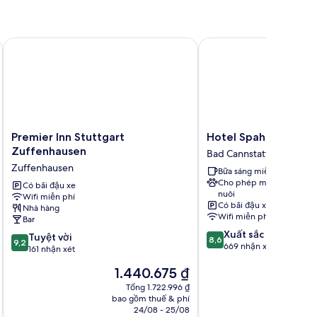
Premier Inn Stuttgart Zuffenhausen
Hotel Spahr
Premier
Hotel
Premier Inn Stuttgart
Hotel Spahr
Inn
Spahr
Zuffenhausen
Bad Cannstatt
Stuttgart
Bad
Zuffenhausen
Bữa sáng miễn phí
Zuffenhausen
Cannstatt
Cho phép mang vật
Zuffenhausen
Có bãi đậu xe
nuôi
Wifi miễn phí
Có bãi đậu xe
Nhà hàng
Wifi miễn phí
Bar
8.6
Xuất sắc
9.2
Tuyệt vời
8,6
9,2
trên
669 nhận xét
trên
161 nhận xét
10,
10,
Giá
G
1.440.675 ₫
1
Xuất
Tuyệt
hiện
h
sắc,
vời,
Tổng 1.722.996 ₫
tại
tạ
669
bao gồm thuế & phí
ba
161
là
là
nhận
24/08 - 25/08
nhận